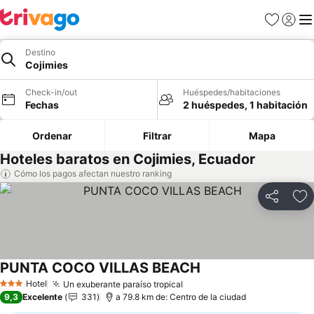
Favoritos
Iniciar 
Me
Destino
Cojimies
Check-in/out
Huéspedes/habitaciones
Fechas
2 huéspedes, 1 habitación
Ordenar
Filtrar
Mapa
Hoteles baratos en Cojimies, Ecuador
Cómo los pagos afectan nuestro ranking
Compartir
Ag
PUNTA COCO VILLAS BEACH
Hotel
Un exuberante paraíso tropical
3 Estrellas
9,3
Excelente
331
a 79.8 km de: Centro de la ciudad