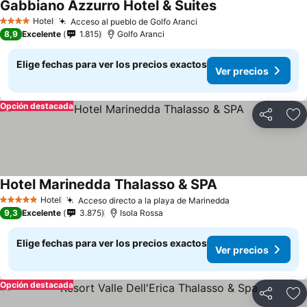
Gabbiano Azzurro Hotel & Suites
Hotel
Acceso al pueblo de Golfo Aranci
4 Estrellas
8,9
Excelente
1.815
Golfo Aranci
Elige fechas para ver los precios exactos
Ver precios
Opción destacada
Compartir
Ag
Hotel Marinedda Thalasso & SPA
Hotel
Acceso directo a la playa de Marinedda
5 Estrellas
9,3
Excelente
3.875
Isola Rossa
Elige fechas para ver los precios exactos
Ver precios
Opción destacada
Compartir
Ag