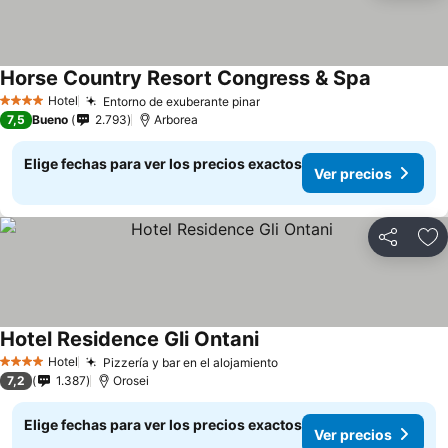
Horse Country Resort Congress & Spa
Hotel
Entorno de exuberante pinar
4 Estrellas
7,5
Bueno
2.793
Arborea
Elige fechas para ver los precios exactos
Ver precios
Compartir
Ag
Hotel Residence Gli Ontani
Hotel
Pizzería y bar en el alojamiento
4 Estrellas
7,2
1.387
Orosei
Elige fechas para ver los precios exactos
Ver precios