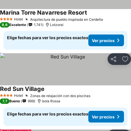
Marina Torre Navarrese Resort
Hotel
Arquitectura de pueblo inspirada en Cerdeña
4 Estrellas
8,6
Excelente
1.741
Lotzorai
Elige fechas para ver los precios exactos
Ver precios
Compartir
Ag
Red Sun Village
Hotel
Zonas de relajación con dos piscinas
4 Estrellas
7,7
Bueno
999
Isola Rossa
Elige fechas para ver los precios exactos
Ver precios