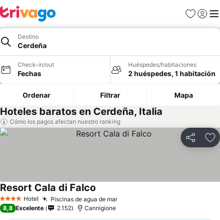
Favoritos
Iniciar 
Me
Destino
Cerdeña
Check-in/out
Huéspedes/habitaciones
Fechas
2 huéspedes, 1 habitación
Ordenar
Filtrar
Mapa
Hoteles baratos en Cerdeña, Italia
Cómo los pagos afectan nuestro ranking
Compartir
Ag
Resort Cala di Falco
Hotel
Piscinas de agua de mar
4 Estrellas
8,8
Excelente
2.152
Cannigione