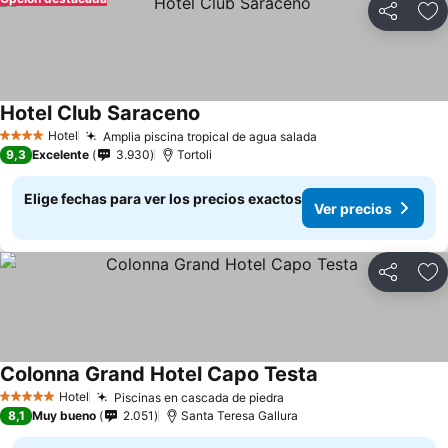
Compartir
Ag
Hotel Club Saraceno
Hotel
Amplia piscina tropical de agua salada
4 Estrellas
9,3
Excelente
3.930
Tortoli
Elige fechas para ver los precios exactos
Ver precios
Compartir
Ag
Colonna Grand Hotel Capo Testa
Hotel
Piscinas en cascada de piedra
5 Estrellas
8,1
Muy bueno
2.051
Santa Teresa Gallura