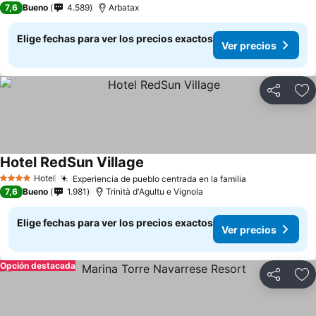
7,6
Bueno
4.589
Arbatax
Elige fechas para ver los precios exactos
Ver precios
Compartir
Ag
Hotel RedSun Village
Hotel
Experiencia de pueblo centrada en la familia
4 Estrellas
7,6
Bueno
1.981
Trinità d'Agultu e Vignola
Elige fechas para ver los precios exactos
Ver precios
Opción destacada
Compartir
Ag