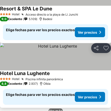
Resort & SPA Le Dune
Hotel
Acceso directo a la playa de Li Junchi
4 Estrellas
9,0
Excelente
5.109
Badesi
Elige fechas para ver los precios exactos
Ver precios
Compartir
Ag
Hotel Luna Lughente
Hotel
Piscina infinita panorámica
4 Estrellas
8,8
Excelente
2.937
Olbia
Elige fechas para ver los precios exactos
Ver precios
Ver más