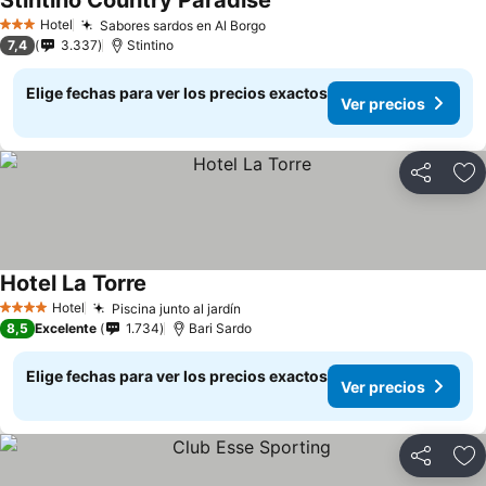
Stintino Country Paradise
Hotel
Sabores sardos en Al Borgo
3 Estrellas
7,4
3.337
Stintino
Elige fechas para ver los precios exactos
Ver precios
Compartir
Ag
Hotel La Torre
Hotel
Piscina junto al jardín
4 Estrellas
8,5
Excelente
1.734
Bari Sardo
Elige fechas para ver los precios exactos
Ver precios
Compartir
Ag