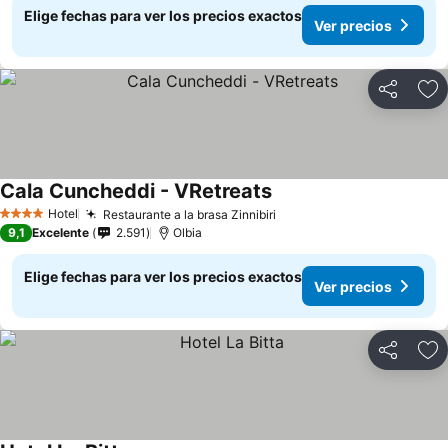
Elige fechas para ver los precios exactos
Ver precios
Compartir
Ag
Cala Cuncheddi - VRetreats
Hotel
Restaurante a la brasa Zinnibiri
4 Estrellas
9,1
Excelente
2.591
Olbia
Elige fechas para ver los precios exactos
Ver precios
Compartir
Ag