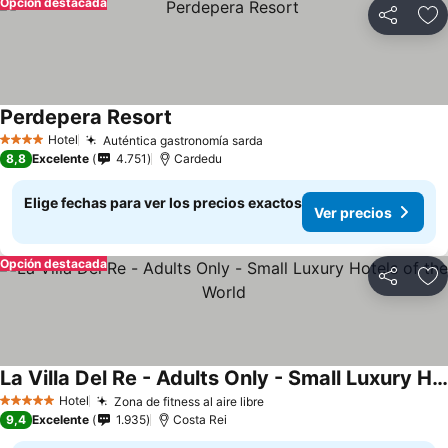
Opción destacada
Compartir
Ag
Perdepera Resort
Hotel
Auténtica gastronomía sarda
4 Estrellas
8,8
Excelente
4.751
Cardedu
Elige fechas para ver los precios exactos
Ver precios
Opción destacada
Compartir
Ag
La Villa Del Re - Adults Only - Small Luxury Hotels of the World
Hotel
Zona de fitness al aire libre
5 Estrellas
9,4
Excelente
1.935
Costa Rei