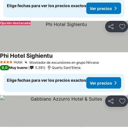
Elige fechas para ver los precios exactos
Ver precios
Opción destacada
Compartir
Ag
Phi Hotel Sighientu
Hotel
Mostrador de excursiones en grupo Nirvana
4 Estrellas
8,0
Muy bueno
5.381
Quartu Sant'Elena
Elige fechas para ver los precios exactos
Ver precios
Compartir
Ag