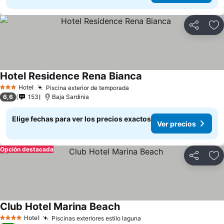
Compartir
Ag
Hotel Residence Rena Bianca
Hotel
Piscina exterior de temporada
3 Estrellas
6,6
153
Baja Sardinia
Elige fechas para ver los precios exactos
Ver precios
Opción destacada
Compartir
Ag
Club Hotel Marina Beach
Hotel
Piscinas exteriores estilo laguna
4 Estrellas