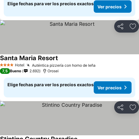
Elige fechas para ver los precios exactos
Ver precios
Compartir
Ag
Santa Maria Resort
Hotel
Auténtica pizzería con horno de leña
4 Estrellas
7,5
Bueno
2.692
Orosei
Elige fechas para ver los precios exactos
Ver precios
Compartir
Ag