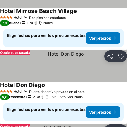
Hotel Mimose Beach Village
Hotel
Dos piscinas exteriores
4 Estrellas
7,9
Bueno
1.742
Badesi
Elige fechas para ver los precios exactos
Ver precios
Opción destacada
Compartir
Ag
Hotel Don Diego
Hotel
Puerto deportivo privado en el hotel
4 Estrellas
8,8
Excelente
2.387
Loiri Porto San Paolo
Elige fechas para ver los precios exactos
Ver precios
Opción destacada