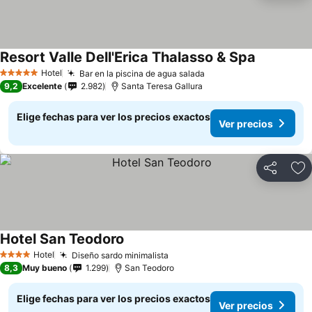
Resort Valle Dell'Erica Thalasso & Spa
Hotel
Bar en la piscina de agua salada
5 Estrellas
9,2
Excelente
2.982
Santa Teresa Gallura
Elige fechas para ver los precios exactos
Ver precios
Compartir
Ag
Hotel San Teodoro
Hotel
Diseño sardo minimalista
4 Estrellas
8,3
Muy bueno
1.299
San Teodoro
Elige fechas para ver los precios exactos
Ver precios