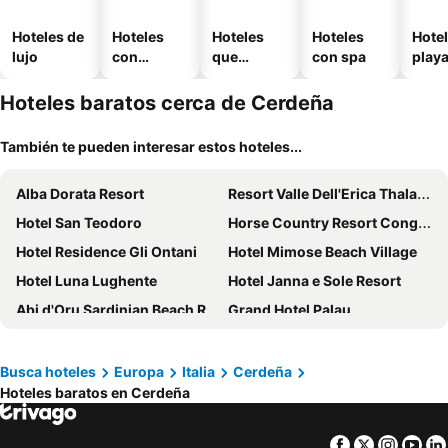
Hoteles de
Hoteles
Hoteles
Hoteles
Hotel
lujo
con
que
con spa
play
piscina
aceptan
mascotas
Hoteles baratos cerca de Cerdeña
También te pueden interesar estos hoteles...
Alba Dorata Resort
Resort Valle Dell'Erica Thalasso & Spa
Hotel San Teodoro
Horse Country Resort Congress & Spa
Hotel Residence Gli Ontani
Hotel Mimose Beach Village
Hotel Luna Lughente
Hotel Janna e Sole Resort
Abi d'Oru Sardinian Beach Resort & Spa
Grand Hotel Palau
Hotel Relax Torreruja Thalasso & SPA
Hotel Cala di Volpe, a Luxury Collection Hotel, Costa Smeralda
Alghero Vacanze Hotel
Villaggio Baia Dei Pini
Busca hoteles
Europa
Italia
Cerdeña
Hoteles baratos en Cerdeña
Club Esse Cala Gonone Beach Village
Amasea Resort
Hotel Corte Rosada – Adults Only Affiliated by Meliá
Club Hotel Baia Aranzos
Facebook
Twitter
Insta
Yo