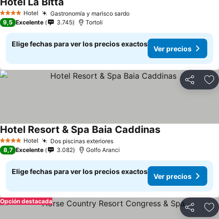
Hotel La Bitta
Hotel
Gastronomía y marisco sardo
4 Estrellas
9,5
Excelente
3.745
Tortoli
Elige fechas para ver los precios exactos
Ver precios
Compartir
Ag
Hotel Resort & Spa Baia Caddinas
Hotel
Dos piscinas exteriores
4 Estrellas
8,7
Excelente
3.082
Golfo Aranci
Elige fechas para ver los precios exactos
Ver precios
Opción destacada
Compartir
Ag