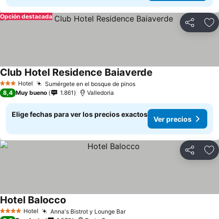
Opción destacada
Compartir
Ag
Club Hotel Residence Baiaverde
Hotel
Sumérgete en el bosque de pinos
3 Estrellas
8,4
Muy bueno
1.861
Valledoria
Elige fechas para ver los precios exactos
Ver precios
Compartir
Ag
Hotel Balocco
Hotel
Anna's Bistrot y Lounge Bar
4 Estrellas