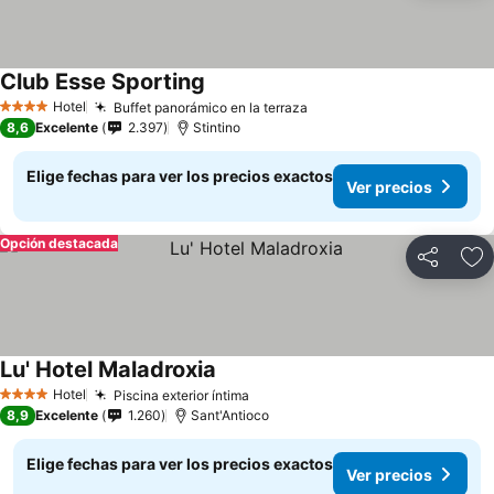
Club Esse Sporting
Hotel
Buffet panorámico en la terraza
4 Estrellas
8,6
Excelente
2.397
Stintino
Elige fechas para ver los precios exactos
Ver precios
Opción destacada
Compartir
Ag
Lu' Hotel Maladroxia
Hotel
Piscina exterior íntima
4 Estrellas
8,9
Excelente
1.260
Sant'Antioco
Elige fechas para ver los precios exactos
Ver precios