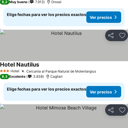
8,2
Muy bueno
7.912
Orosei
Elige fechas para ver los precios exactos
Ver precios
Compartir
Ag
Hotel Nautilus
Hotel
Cercanía al Parque Natural de Molentargius
3 Estrellas
9,3
Excelente
3.838
Cagliari
Elige fechas para ver los precios exactos
Ver precios
Compartir
Ag