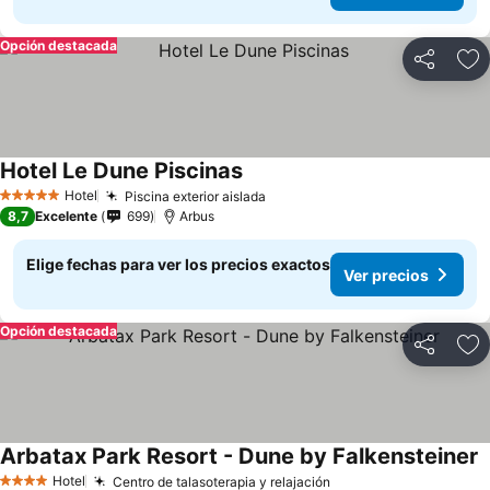
Opción destacada
Compartir
Ag
Hotel Le Dune Piscinas
Hotel
Piscina exterior aislada
5 Estrellas
8,7
Excelente
699
Arbus
Elige fechas para ver los precios exactos
Ver precios
Opción destacada
Compartir
Ag
Arbatax Park Resort - Dune by Falkensteiner
Hotel
Centro de talasoterapia y relajación
4 Estrellas