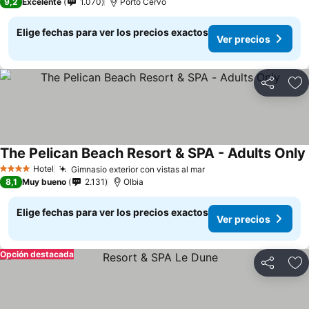
9,2
Excelente
1.070
Porto Cervo
Elige fechas para ver los precios exactos
Ver precios
Compartir
Ag
The Pelican Beach Resort & SPA - Adults Only
Hotel
Gimnasio exterior con vistas al mar
4 Estrellas
8,1
Muy bueno
2.131
Olbia
Elige fechas para ver los precios exactos
Ver precios
Opción destacada
Compartir
Ag