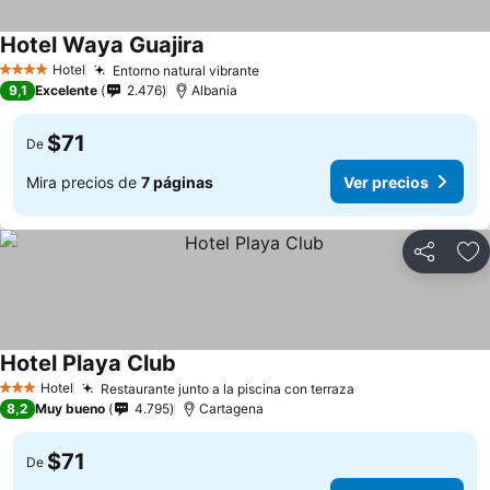
Hotel Waya Guajira
Hotel
Entorno natural vibrante
4 Estrellas
9,1
Excelente
2.476
Albania
$71
De
Mira precios de
7 páginas
Ver precios
Compartir
Ag
Hotel Playa Club
Hotel
Restaurante junto a la piscina con terraza
3 Estrellas
8,2
Muy bueno
4.795
Cartagena
$71
De