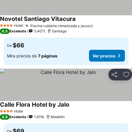
Novotel Santiago Vitacura
Hotel
Piscina cubierta climatizada y jacuzzi
4 Estrellas
8,5
Excelente
5.407
Santiago
$66
De
Mira precios de
7 páginas
Ver precios
Compartir
Ag
Calle Flora Hotel by Jalo
Hotel
4 Estrellas
8,8
Excelente
1.976
Medellín
$69
De