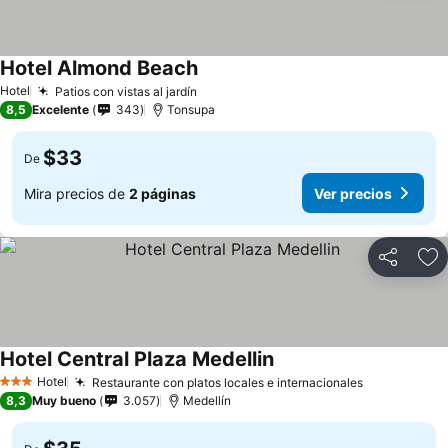
Hotel Almond Beach
Hotel
Patios con vistas al jardín
8,5
Excelente
343
Tonsupa
$33
De
Mira precios de
2 páginas
Ver precios
Compartir
Ag
Hotel Central Plaza Medellin
Hotel
Restaurante con platos locales e internacionales
3 Estrellas
8,3
Muy bueno
3.057
Medellín