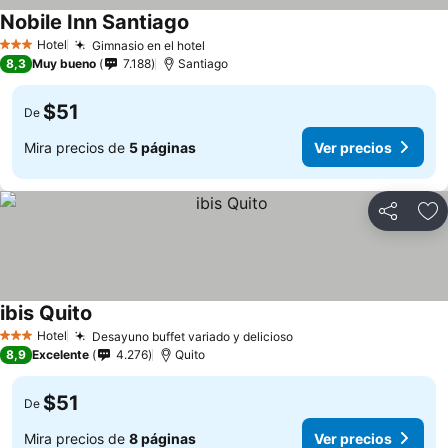
Nobile Inn Santiago
Hotel
Gimnasio en el hotel
3 Estrellas
8,3
Muy bueno
7.188
Santiago
$51
De
Mira precios de
5 páginas
Ver precios
Compartir
Ag
ibis Quito
Hotel
Desayuno buffet variado y delicioso
3 Estrellas
8,9
Excelente
4.276
Quito
$51
De
Mira precios de
8 páginas
Ver precios