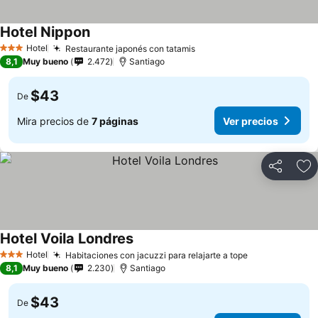
Hotel Nippon
Hotel
Restaurante japonés con tatamis
3 Estrellas
8,1
Muy bueno
2.472
Santiago
$43
De
Mira precios de
7 páginas
Ver precios
Compartir
Ag
Hotel Voila Londres
Hotel
Habitaciones con jacuzzi para relajarte a tope
3 Estrellas
8,1
Muy bueno
2.230
Santiago
$43
De