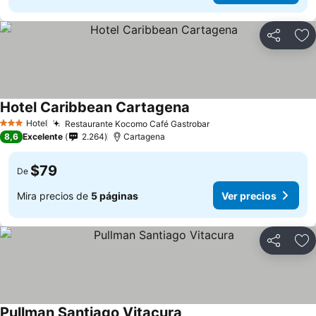
Compartir
Ag
Hotel Caribbean Cartagena
Hotel
Restaurante Kocomo Café Gastrobar
3 Estrellas
8,6
Excelente
2.264
Cartagena
$79
De
Mira precios de
5 páginas
Ver precios
Compartir
Ag
Pullman Santiago Vitacura