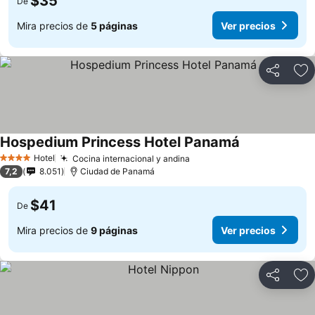
$35
De
Mira precios de
5 páginas
Ver precios
Compartir
Ag
Hospedium Princess Hotel Panamá
Hotel
Cocina internacional y andina
4 Estrellas
7,2
8.051
Ciudad de Panamá
$41
De
Mira precios de
9 páginas
Ver precios
Compartir
Ag