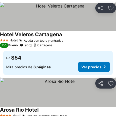
Compartir
Ag
Hotel Veleros Cartagena
Hotel
Ayuda con tours y entradas
3 Estrellas
7,6
Bueno
906
Cartagena
$54
De
Mira precios de
6 páginas
Ver precios
Compartir
Ag
Arosa Rio Hotel
Hotel
Cocina internacional y local