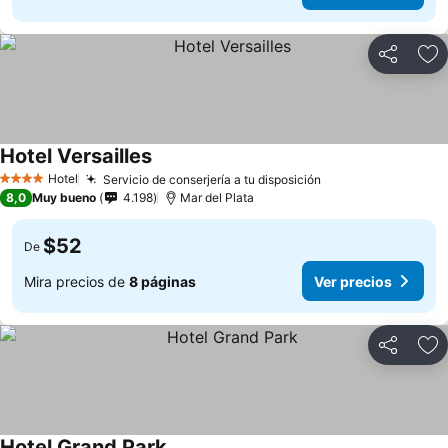
Compartir
Ag
Hotel Versailles
Hotel
Servicio de conserjería a tu disposición
4 Estrellas
8,0
Muy bueno
4.198
Mar del Plata
$52
De
Mira precios de
8 páginas
Ver precios
Compartir
Ag
Hotel Grand Park