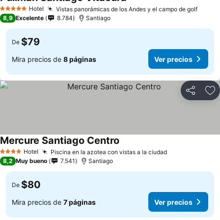
Hotel
Vistas panorámicas de los Andes y el campo de golf
5 Estrellas
8,9
Excelente
8.784
Santiago
$79
De
Mira precios de
8 páginas
Ver precios
Compartir
Ag
Mercure Santiago Centro
Hotel
Piscina en la azotea con vistas a la ciudad
4 Estrellas
8,2
Muy bueno
7.541
Santiago
$80
De
Mira precios de
7 páginas
Ver precios