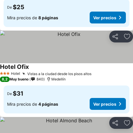
$25
De
Mira precios de
8 páginas
Ver precios
Compartir
Ag
Hotel Ofix
Hotel
Vistas a la ciudad desde los pisos altos
3 Estrellas
8,2
Muy bueno
840
Medellín
$31
De
Mira precios de
4 páginas
Ver precios
Compartir
Ag