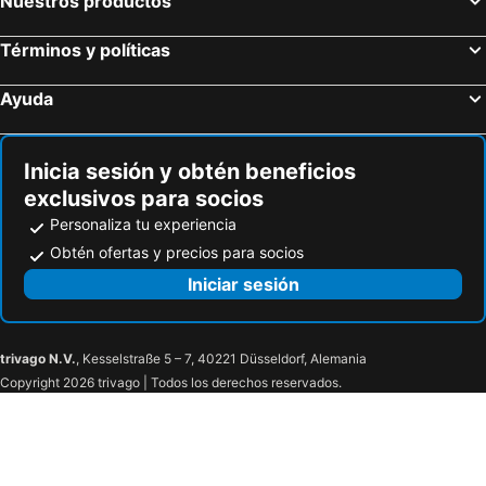
Nuestros productos
Hotel Dann Carlton Medellin
Estelar Cartagena de Indias Hotel y Centro de Convenciones
Términos y políticas
InterContinental Cartagena De Indias by IHG
Estelar Playa Manzanillo - All inclusive
Radisson Cartagena Ocean Pavillion Hotel
Hotel Tequendama Bogotá
Ayuda
Hotel Cartagena Dubai
Hotel Riu Republica
Hotel Atlântico Copacabana
Hotel Riu Palace Punta Cana
Inicia sesión y obtén beneficios
Wyndham Garden Panama Centro
GHL Hotel Capital
exclusivos para socios
Arosa Rio Hotel
Hotel Grand Park
Personaliza tu experiencia
The Westin Playa Bonita Panama
Gran Hotel Argentino
Obtén ofertas y precios para socios
Hotel Atlântico Rio
Riande Aeropuerto Hotel Casino
Iniciar sesión
whala!bávaro
Hotel Atlântico Prime
Hotel Nacional Inn Cuiabá
Best Western Tamandare Plaza
trivago N.V.
, Kesselstraße 5 – 7, 40221 Düsseldorf, Alemania
7 Saltos Resort
Palace Hotel Guaíra
Copyright 2026 trivago | Todos los derechos reservados.
Europa Hotel Brasília by Bsb Inn
Mercure Brasilia Leader
St Paul Plaza Hotel
Kubitschek Plaza Hotel
Fusion Hplus Express +
GoldMen Select Maringá