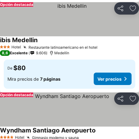
Opción destacada
Compartir
Ag
ibis Medellin
Hotel
Restaurante latinoamericano en el hotel
3 Estrellas
8,6
Excelente
9.606
Medellín
$80
De
Mira precios de
7 páginas
Ver precios
Opción destacada
Compartir
Ag
Wyndham Santiago Aeropuerto
Hotel
Gimnasio moderno y sauna