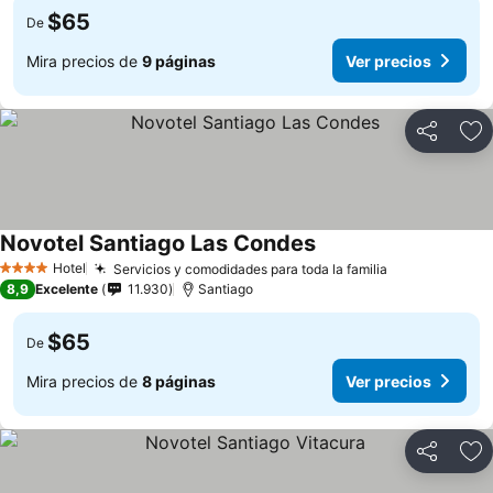
$65
De
Mira precios de
9 páginas
Ver precios
Compartir
Ag
Novotel Santiago Las Condes
Hotel
Servicios y comodidades para toda la familia
4 Estrellas
8,9
Excelente
11.930
Santiago
$65
De
Mira precios de
8 páginas
Ver precios
Compartir
Ag