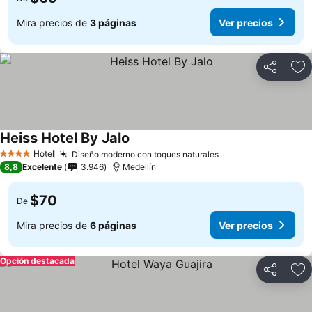
Mira precios de
3 páginas
Ver precios
Compartir
Ag
Heiss Hotel By Jalo
Hotel
Diseño moderno con toques naturales
4 Estrellas
8,8
Excelente
3.946
Medellín
$70
De
Mira precios de
6 páginas
Ver precios
Opción destacada
Compartir
Ag