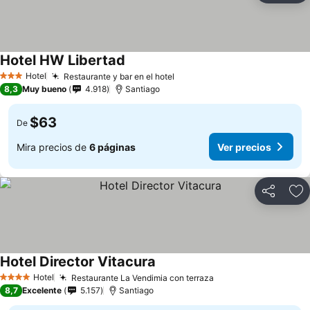
Hotel HW Libertad
Hotel
Restaurante y bar en el hotel
3 Estrellas
8,3
Muy bueno
4.918
Santiago
$63
De
Mira precios de
6 páginas
Ver precios
Compartir
Ag
Hotel Director Vitacura
Hotel
Restaurante La Vendimia con terraza
4 Estrellas
8,7
Excelente
5.157
Santiago