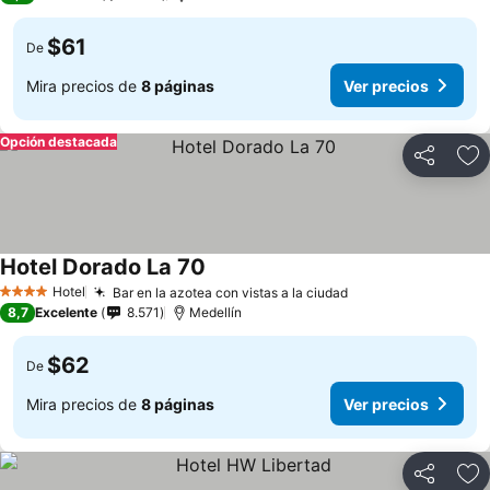
$61
De
Mira precios de
8 páginas
Ver precios
Opción destacada
Compartir
Ag
Hotel Dorado La 70
Hotel
Bar en la azotea con vistas a la ciudad
4 Estrellas
8,7
Excelente
8.571
Medellín
$62
De
Mira precios de
8 páginas
Ver precios
Compartir
Ag