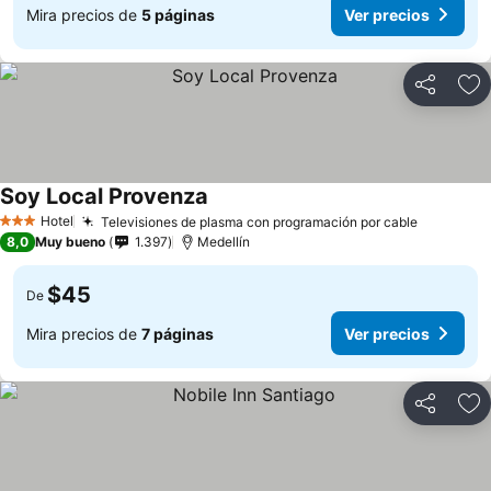
Mira precios de
5 páginas
Ver precios
Compartir
Ag
Soy Local Provenza
Hotel
Televisiones de plasma con programación por cable
3 Estrellas
8,0
Muy bueno
1.397
Medellín
$45
De
Mira precios de
7 páginas
Ver precios
Compartir
Ag