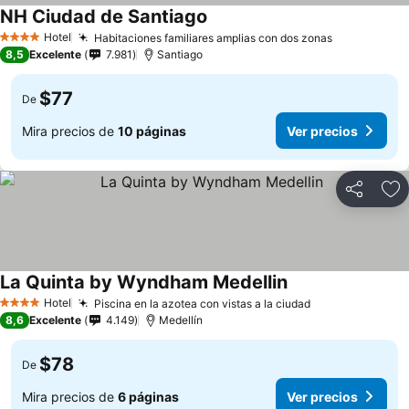
NH Ciudad de Santiago
Hotel
Habitaciones familiares amplias con dos zonas
4 Estrellas
8,5
Excelente
7.981
Santiago
$77
De
Mira precios de
10 páginas
Ver precios
Compartir
Ag
La Quinta by Wyndham Medellin
Hotel
Piscina en la azotea con vistas a la ciudad
4 Estrellas
8,6
Excelente
4.149
Medellín
$78
De
Mira precios de
6 páginas
Ver precios