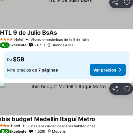
Compartir
Ag
HTL 9 de Julio BsAs
Hotel
Vistas panorámicas de la 9 de Julio
4 Estrellas
8,5
Excelente
7.673
Buenos Aires
$59
De
Mira precios de
7 páginas
Ver precios
Compartir
Ag
ibis budget Medellín Itagüí Metro
Hotel
Vistas a la ciudad desde las habitaciones
3 Estrellas
9,0
Excelente
4.529
Medellín