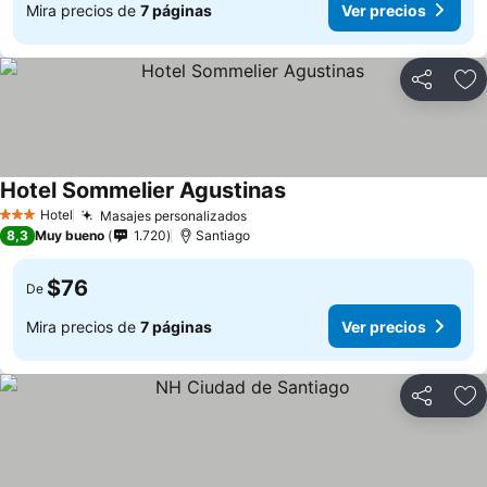
Mira precios de
7 páginas
Ver precios
Compartir
Ag
Hotel Sommelier Agustinas
Hotel
Masajes personalizados
3 Estrellas
8,3
Muy bueno
1.720
Santiago
$76
De
Mira precios de
7 páginas
Ver precios
Compartir
Ag