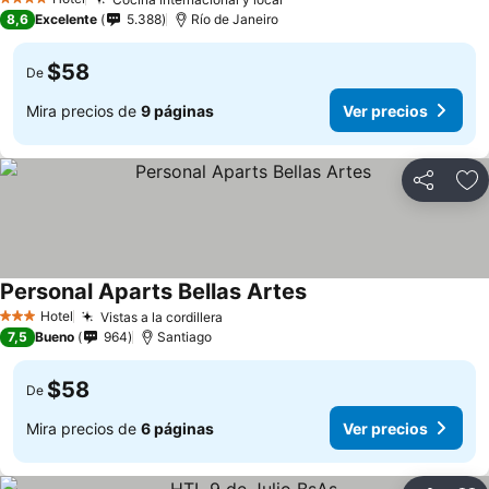
4 Estrellas
8,6
Excelente
5.388
Río de Janeiro
$58
De
Mira precios de
9 páginas
Ver precios
Compartir
Ag
Personal Aparts Bellas Artes
Hotel
Vistas a la cordillera
3 Estrellas
7,5
Bueno
964
Santiago
$58
De
Mira precios de
6 páginas
Ver precios