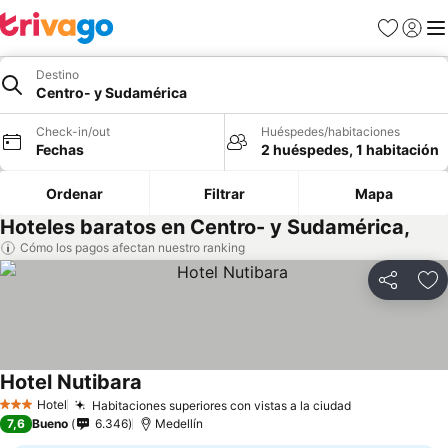
Favoritos
Iniciar 
Me
Destino
Centro- y Sudamérica
Check-in/out
Huéspedes/habitaciones
Fechas
2 huéspedes, 1 habitación
Ordenar
Filtrar
Mapa
Hoteles baratos en Centro- y Sudamérica,
Cómo los pagos afectan nuestro ranking
Compartir
Ag
Hotel Nutibara
Hotel
Habitaciones superiores con vistas a la ciudad
3 Estrellas
7,6
Bueno
6.346
Medellín