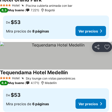
Hotel
Piscina cubierta animada con bar
4 Estrellas
8,3
Muy bueno
7.221
Bogotá
$53
De
Mira precios de
8 páginas
Ver precios
Compartir
Ag
Tequendama Hotel Medellín
Hotel
Sky lounge con vistas panorámicas
4 Estrellas
8,4
Muy bueno
4.171
Medellín
$53
De
Mira precios de
6 páginas
Ver precios