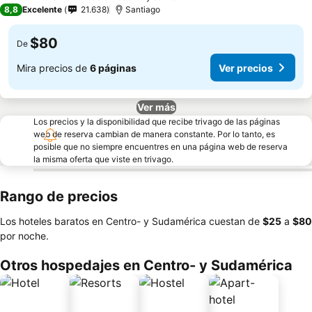
4 Estrellas
8,8
Excelente
21.638
Santiago
$80
De
Mira precios de
6 páginas
Ver precios
Ver más
Los precios y la disponibilidad que recibe trivago de las páginas
web de reserva cambian de manera constante. Por lo tanto, es
posible que no siempre encuentres en una página web de reserva
la misma oferta que viste en trivago.
Rango de precios
Los hoteles baratos en Centro- y Sudamérica cuestan de
‎$25
a
‎$80
por noche.
Otros hospedajes en Centro- y Sudamérica