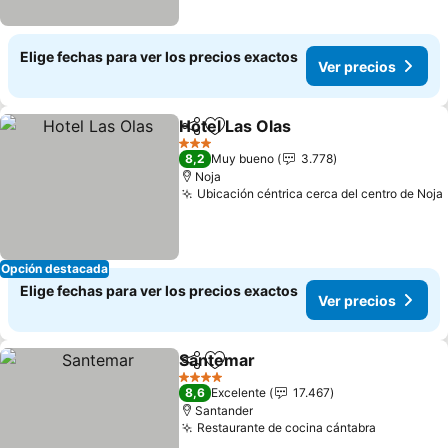
Elige fechas para ver los precios exactos
Ver precios
Hotel Las Olas
Compartir
Agregar a favoritos
3 Estrellas
8,2
Muy bueno
3.778
Noja
Ubicación céntrica cerca del centro de Noja
Opción destacada
Elige fechas para ver los precios exactos
Ver precios
Santemar
Compartir
Agregar a favoritos
4 Estrellas
8,6
Excelente
17.467
Santander
Restaurante de cocina cántabra