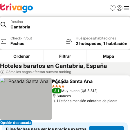
Favoritos
Iniciar 
Me
Destino
Cantabria
Check-in/out
Huéspedes/habitaciones
Fechas
2 huéspedes, 1 habitación
Ordenar
Filtrar
Mapa
Hoteles baratos en Cantabria, España
Cómo los pagos afectan nuestro ranking
Posada Santa Ana
Compartir
Agregar a favoritos
4 Estrellas
8,1
Muy bueno
3.812
Suances
Histórica mansión cántabra de piedra
Opción destacada
Elige fechas para ver los precios exactos