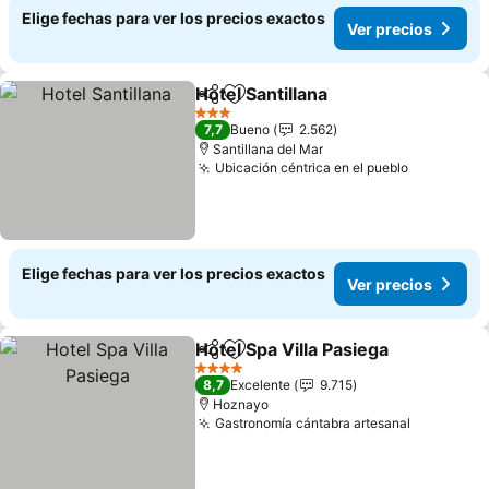
Elige fechas para ver los precios exactos
Ver precios
Hotel Santillana
Compartir
Agregar a favoritos
3 Estrellas
7,7
Bueno
2.562
Santillana del Mar
Ubicación céntrica en el pueblo
Elige fechas para ver los precios exactos
Ver precios
Hotel Spa Villa Pasiega
Compartir
Agregar a favoritos
4 Estrellas
8,7
Excelente
9.715
Hoznayo
Gastronomía cántabra artesanal