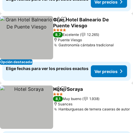
Ver precios
Gran Hotel Balneario De
Compartir
Agregar a favoritos
Puente Viesgo
4 Estrellas
8,7
Excelente
12.265
Puente Viesgo
Gastronomía cántabra tradicional
Opción destacada
Elige fechas para ver los precios exactos
Ver precios
Hotel Soraya
Compartir
Agregar a favoritos
3 Estrellas
8,1
Muy bueno
1.938
Suances
Hamburguesas de ternera caseras de autor