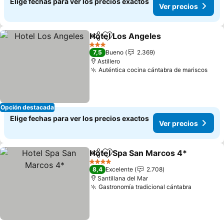
Elige fechas para ver los precios exactos
Ver precios
Hotel Los Angeles
Compartir
Agregar a favoritos
3 Estrellas
7,5
Bueno
2.369
Astillero
Auténtica cocina cántabra de mariscos
Opción destacada
Elige fechas para ver los precios exactos
Ver precios
Hotel Spa San Marcos 4*
Compartir
Agregar a favoritos
4 Estrellas
8,4
Excelente
2.708
Santillana del Mar
Gastronomía tradicional cántabra