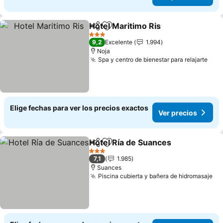
Hotel Maritimo Ris
Compartir
Agregar a favoritos
3 Estrellas
9,2
Excelente
1.994
Noja
Spa y centro de bienestar para relajarte
Elige fechas para ver los precios exactos
Ver precios
Hotel Ría de Suances
Compartir
Agregar a favoritos
3 Estrellas
7,1
1.985
Suances
Piscina cubierta y bañera de hidromasaje