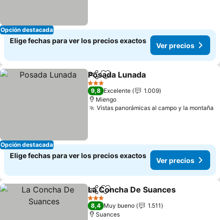
Opción destacada
Elige fechas para ver los precios exactos
Ver precios
Posada Lunada
Compartir
Agregar a favoritos
3 Estrellas
9,8
Excelente
1.009
Miengo
Vistas panorámicas al campo y la montaña
Opción destacada
Elige fechas para ver los precios exactos
Ver precios
La Concha De Suances
Compartir
Agregar a favoritos
3 Estrellas
8,4
Muy bueno
1.511
Suances