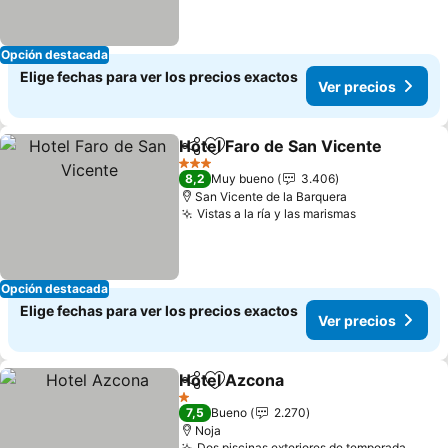
Opción destacada
Elige fechas para ver los precios exactos
Ver precios
Hotel Faro de San Vicente
Compartir
Agregar a favoritos
3 Estrellas
8,2
Muy bueno
3.406
San Vicente de la Barquera
Vistas a la ría y las marismas
Opción destacada
Elige fechas para ver los precios exactos
Ver precios
Hotel Azcona
Compartir
Agregar a favoritos
1 Estrellas
7,5
Bueno
2.270
Noja
Dos piscinas exteriores de temporada