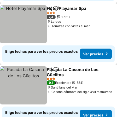
Hotel Playamar Spa
Compartir
Agregar a favoritos
3 Estrellas
7,4
1.521
Laredo
Terrazas con vistas al mar
Elige fechas para ver los precios exactos
Ver precios
Posada La Casona de Los
Compartir
Agregar a favoritos
Güelitos
3 Estrellas
9,1
Excelente
584
Santillana del Mar
Casona cántabra del siglo XVII restaurada
Elige fechas para ver los precios exactos
Ver precios