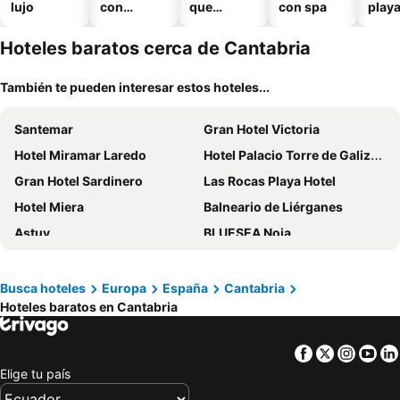
lujo
con
que
con spa
play
piscina
aceptan
mascotas
Hoteles baratos cerca de Cantabria
También te pueden interesar estos hoteles...
Santemar
Gran Hotel Victoria
Hotel Miramar Laredo
Hotel Palacio Torre de Galizano
Gran Hotel Sardinero
Las Rocas Playa Hotel
Hotel Miera
Balneario de Liérganes
Astuy
BLUESEA Noja
Hotel Chiqui
Hotel Boutique Arha Villa de Santona
posada carral cabarceno
Posada Santa Ana
Busca hoteles
Europa
España
Cantabria
Hoteles baratos en Cantabria
Gran Hotel Balneario De Puente Viesgo
Hotel Santillana
Hotel Spa Villa Pasiega
Hotel Balneario La Hermida
Facebook
Twitter
Insta
Yo
Hotel Comillas
Hotel Las Olas
Elige tu país
Hotel Faro de San Vicente
B&B HOTEL Castro Urdiales