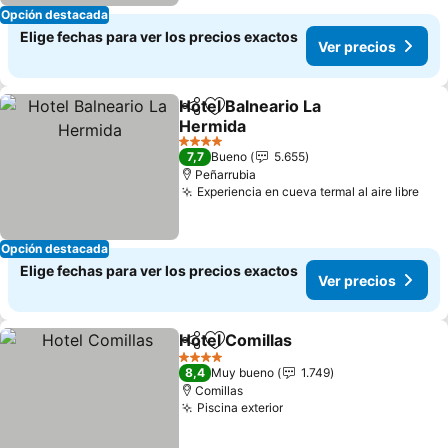
Opción destacada
Elige fechas para ver los precios exactos
Ver precios
Hotel Balneario La
Compartir
Agregar a favoritos
Hermida
4 Estrellas
7,7
Bueno
5.655
Peñarrubia
Experiencia en cueva termal al aire libre
Opción destacada
Elige fechas para ver los precios exactos
Ver precios
Hotel Comillas
Compartir
Agregar a favoritos
4 Estrellas
8,4
Muy bueno
1.749
Comillas
Piscina exterior