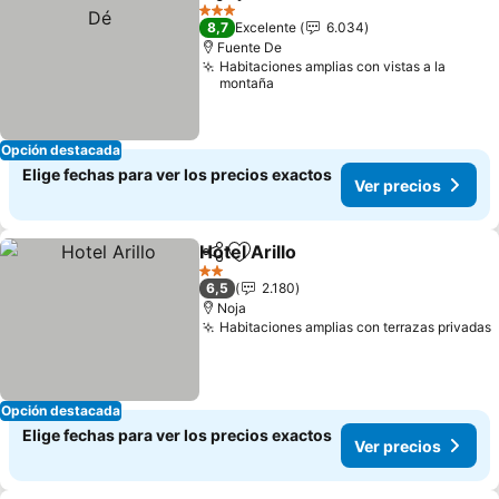
Compartir
Agregar a favoritos
3 Estrellas
8,7
Excelente
6.034
Fuente De
Habitaciones amplias con vistas a la
montaña
Opción destacada
Elige fechas para ver los precios exactos
Ver precios
Hotel Arillo
Compartir
Agregar a favoritos
2 Estrellas
6,5
2.180
Noja
Habitaciones amplias con terrazas privadas
Opción destacada
Elige fechas para ver los precios exactos
Ver precios