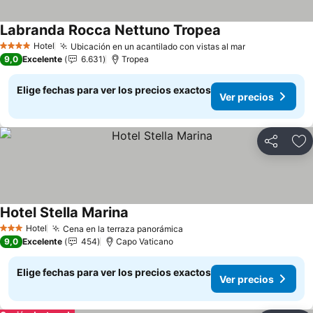
Labranda Rocca Nettuno Tropea
Hotel
Ubicación en un acantilado con vistas al mar
4 Estrellas
9,0
Excelente
6.631
Tropea
Elige fechas para ver los precios exactos
Ver precios
Compartir
Ag
Hotel Stella Marina
Hotel
Cena en la terraza panorámica
3 Estrellas
9,0
Excelente
454
Capo Vaticano
Elige fechas para ver los precios exactos
Ver precios