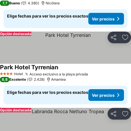
7,7
Bueno
4.380
Nicótera
Elige fechas para ver los precios exactos
Ver precios
Opción destacada
Compartir
Ag
Park Hotel Tyrrenian
Hotel
Acceso exclusivo a la playa privada
4 Estrellas
8,8
Excelente
2.428
Amantea
Elige fechas para ver los precios exactos
Ver precios
Opción destacada
Compartir
Ag