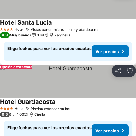
Hotel Santa Lucia
Hotel
Vistas panorámicas al mar y atardeceres
4 Estrellas
8,3
Muy bueno
1.687
Parghelia
Elige fechas para ver los precios exactos
Ver precios
Opción destacada
Compartir
Ag
Hotel Guardacosta
Hotel
Piscina exterior con bar
4 Estrellas
6,3
1.065
Cirella
Elige fechas para ver los precios exactos
Ver precios