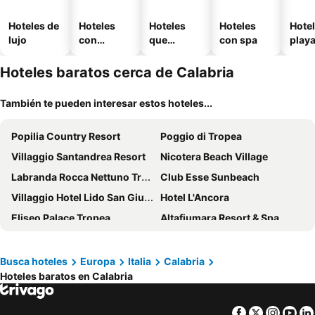
Hoteles de
Hoteles
Hoteles
Hoteles
Hotel
lujo
con
que
con spa
play
piscina
aceptan
mascotas
Hoteles baratos cerca de Calabria
También te pueden interesar estos hoteles...
Popilia Country Resort
Poggio di Tropea
Villaggio Santandrea Resort
Nicotera Beach Village
Labranda Rocca Nettuno Tropea
Club Esse Sunbeach
Villaggio Hotel Lido San Giuseppe
Hotel L'Ancora
Eliseo Palace Tropea
Altafiumara Resort & Spa
B&B Marchese Umberto Tropea
Bonsai
Hotel Virgilio
Hotel La Villa
Busca hoteles
Europa
Italia
Calabria
Hoteles baratos en Calabria
Il Borgo sul Lago
Hotel Gullo
Hotel Ristorante Stellato
Blu Tropical Resort
Facebook
Twitter
Insta
Yo