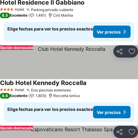
Hotel Residence Il Gabbiano
Hotel
Parking privado cubierto
4 Estrellas
8,5
Excelente
1.461
Cirò Marina
Elige fechas para ver los precios exactos
Ver precios
Opción destacada
Compartir
Ag
Club Hotel Kennedy Roccella
Hotel
Dos piscinas exteriores
4 Estrellas
8,6
Excelente
1.805
Roccella Ionica
Elige fechas para ver los precios exactos
Ver precios
Opción destacada
Compartir
Ag