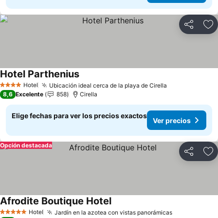
Compartir
Ag
Hotel Parthenius
Hotel
Ubicación ideal cerca de la playa de Cirella
4 Estrellas
8,6
Excelente
858
Cirella
Elige fechas para ver los precios exactos
Ver precios
Opción destacada
Compartir
Ag
Afrodite Boutique Hotel
Hotel
Jardín en la azotea con vistas panorámicas
5 Estrellas