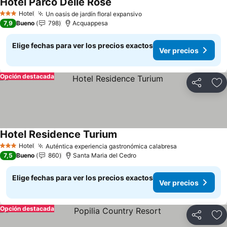
Hotel Parco Delle Rose
Hotel
Un oasis de jardín floral expansivo
3 Estrellas
7,9
Bueno
798
Acquappesa
Elige fechas para ver los precios exactos
Ver precios
Opción destacada
Compartir
Ag
Hotel Residence Turium
Hotel
Auténtica experiencia gastronómica calabresa
3 Estrellas
7,5
Bueno
860
Santa Maria del Cedro
Elige fechas para ver los precios exactos
Ver precios
Opción destacada
Compartir
Ag