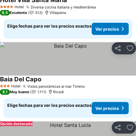
Hotel Villa Santa Maria
Hotel
Diversa cocina italiana y mediterránea
4 Estrellas
8,5
Excelente
512
Villapiana
Elige fechas para ver los precios exactos
Ver precios
Compartir
Ag
Baia Del Capo
Hotel
Vistas panorámicas al mar Tirreno
3 Estrellas
8,1
Muy bueno
1.111
Ricadi
Elige fechas para ver los precios exactos
Ver precios
Opción destacada
Compartir
Ag