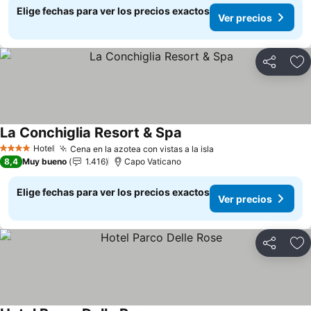
Elige fechas para ver los precios exactos
Ver precios
Compartir
Ag
La Conchiglia Resort & Spa
Hotel
Cena en la azotea con vistas a la isla
4 Estrellas
8,4
Muy bueno
1.416
Capo Vaticano
Elige fechas para ver los precios exactos
Ver precios
Compartir
Ag