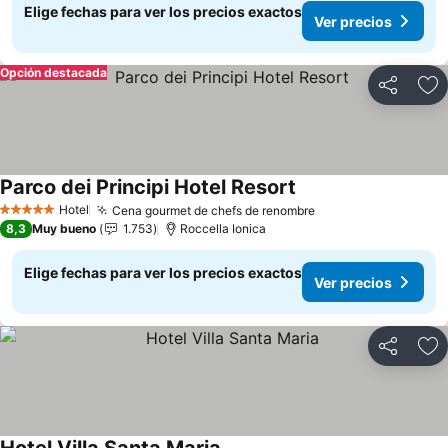
Elige fechas para ver los precios exactos
Ver precios
Opción destacada
Compartir
Ag
Parco dei Principi Hotel Resort
Hotel
Cena gourmet de chefs de renombre
5 Estrellas
8,3
Muy bueno
1.753
Roccella Ionica
Elige fechas para ver los precios exactos
Ver precios
Compartir
Ag