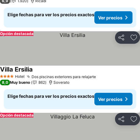
6,9
1.920
Ricadi
Elige fechas para ver los precios exactos
Ver precios
Opción destacada
Compartir
Ag
Villa Ersilia
Hotel
Dos piscinas exteriores para relajarte
4 Estrellas
8,0
Muy bueno
862
Soverato
Elige fechas para ver los precios exactos
Ver precios
Opción destacada
Compartir
Ag