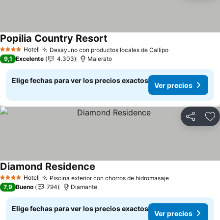
Popilia Country Resort
Hotel
Desayuno con productos locales de Callipo
4 Estrellas
9,1
Excelente
4.303
Maierato
Elige fechas para ver los precios exactos
Ver precios
Compartir
Ag
Diamond Residence
Hotel
Piscina exterior con chorros de hidromasaje
4 Estrellas
7,9
Bueno
794
Diamante
Elige fechas para ver los precios exactos
Ver precios