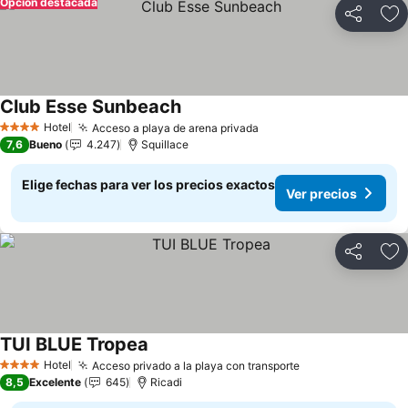
Opción destacada
Compartir
Ag
Club Esse Sunbeach
Hotel
Acceso a playa de arena privada
4 Estrellas
7,6
Bueno
4.247
Squillace
Elige fechas para ver los precios exactos
Ver precios
Compartir
Ag
TUI BLUE Tropea
Hotel
Acceso privado a la playa con transporte
4 Estrellas
8,5
Excelente
645
Ricadi