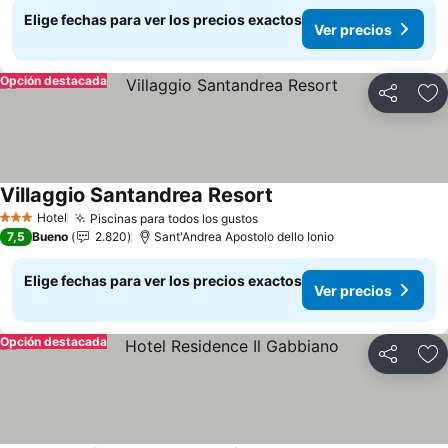
Elige fechas para ver los precios exactos
Ver precios
Opción destacada
Compartir
Ag
Villaggio Santandrea Resort
Hotel
Piscinas para todos los gustos
3 Estrellas
7,5
Bueno
2.820
Sant'Andrea Apostolo dello Ionio
Elige fechas para ver los precios exactos
Ver precios
Opción destacada
Compartir
Ag