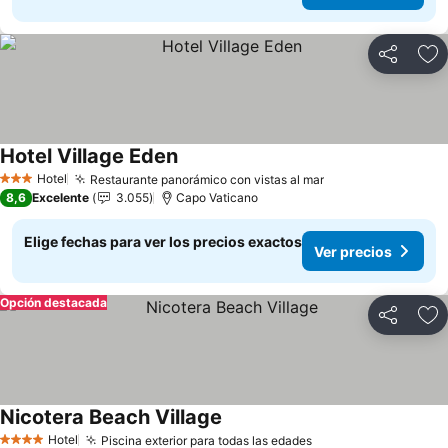
Compartir
Ag
Hotel Village Eden
Hotel
Restaurante panorámico con vistas al mar
3 Estrellas
8,6
Excelente
3.055
Capo Vaticano
Elige fechas para ver los precios exactos
Ver precios
Opción destacada
Compartir
Ag
Nicotera Beach Village
Hotel
Piscina exterior para todas las edades
4 Estrellas