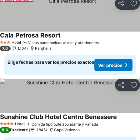
Compartir
Ag
Cala Petrosa Resort
Hotel
Vistas panorámicas al mar y atardeceres
3 Estrellas
7,0
1.104
Parghelia
Elige fechas para ver los precios exactos
Ver precios
Compartir
Ag
Sunshine Club Hotel Centro Benessere
Hotel
Comida tipo bufé abundante y variada
4 Estrellas
8,6
Excelente
1.845
Capo Vaticano