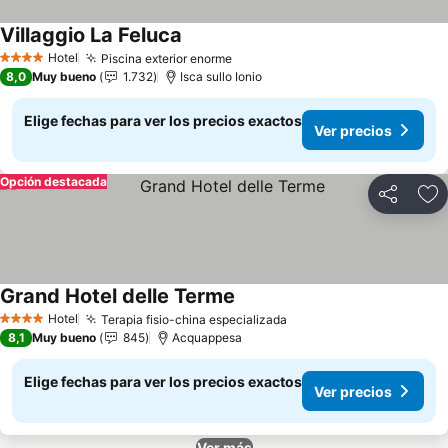
Villaggio La Feluca
Hotel
Piscina exterior enorme
4 Estrellas
8,0
Muy bueno
1.732
Isca sullo Ionio
Elige fechas para ver los precios exactos
Ver precios
Opción destacada
Compartir
Ag
Grand Hotel delle Terme
Hotel
Terapia fisio-china especializada
4 Estrellas
8,1
Muy bueno
845
Acquappesa
Elige fechas para ver los precios exactos
Ver precios
Ver más