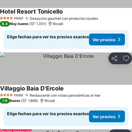
Hotel Resort Tonicello
Hotel
Desayuno gourmet con productos locales
4 Estrellas
8,4
Muy bueno
1.351
Ricadi
Elige fechas para ver los precios exactos
Ver precios
Compartir
Ag
Villaggio Baia D'Ercole
Hotel
Restaurante con vistas panorámicas al mar
4 Estrellas
7,9
Bueno
1.869
Ricadi
Elige fechas para ver los precios exactos
Ver precios
Opción destacada