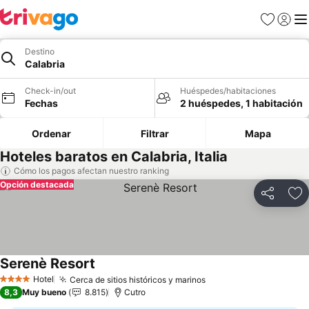
Favoritos
Iniciar 
Me
Destino
Calabria
Check-in/out
Huéspedes/habitaciones
Fechas
2 huéspedes, 1 habitación
Ordenar
Filtrar
Mapa
Hoteles baratos en Calabria, Italia
Cómo los pagos afectan nuestro ranking
Opción destacada
Compartir
Ag
Serenè Resort
Hotel
Cerca de sitios históricos y marinos
4 Estrellas
8,3
Muy bueno
8.815
Cutro