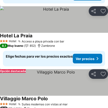
Compartir
Ag
Hotel La Praia
Hotel
Acceso a playa privada con bar
3 Estrellas
8,1
Muy bueno
852
Zambrone
Elige fechas para ver los precios exactos
Ver precios
Opción destacada
Compartir
Ag
Villaggio Marco Polo
Hotel
Suites modernas con vistas al mar
3 Estrellas