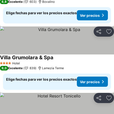
8,8
Excelente
603
Bovalino
Elige fechas para ver los precios exactos
Ver precios
Compartir
Ag
Villa Grumolara & Spa
Hotel
4 Estrellas
9,0
Excelente
839
Lamezia Terme
Elige fechas para ver los precios exactos
Ver precios
Compartir
Ag