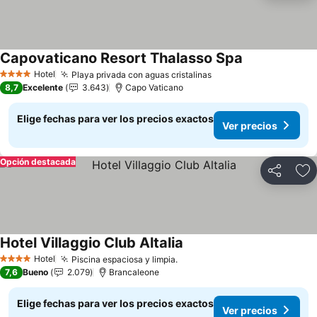
Capovaticano Resort Thalasso Spa
Hotel
Playa privada con aguas cristalinas
4 Estrellas
8,7
Excelente
3.643
Capo Vaticano
Elige fechas para ver los precios exactos
Ver precios
Opción destacada
Compartir
Ag
Hotel Villaggio Club Altalia
Hotel
Piscina espaciosa y limpia.
4 Estrellas
7,6
Bueno
2.079
Brancaleone
Elige fechas para ver los precios exactos
Ver precios