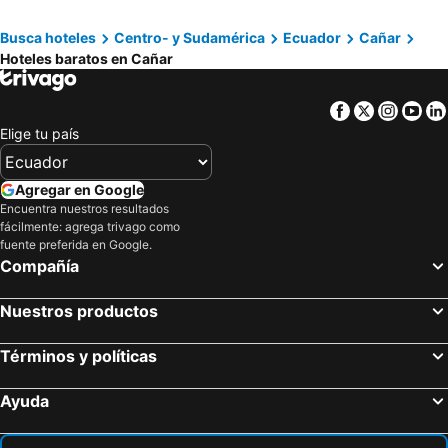
Hotel Central
Busca hoteles
Centro- y Sudamérica
Ecuador
Cañar
Hoteles baratos en Cañar
Facebook
Twitter
Insta
Yo
Elige tu país
Agregar en Google
Encuentra nuestros resultados
fácilmente: agrega trivago como
fuente preferida en Google.
Compañía
Nuestros productos
Términos y políticas
Ayuda