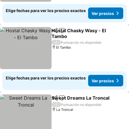
Elige fechas para ver los precios exactos
Ver precios
Hostal Chasky Wasy - El
Compartir
Agregar a favoritos
Tambo
Ver precios
/
Puntuación no disponible
El Tambo
Elige fechas para ver los precios exactos
Ver precios
Sweet Dreams La Troncal
Compartir
Agregar a favoritos
/
Puntuación no disponible
La Troncal