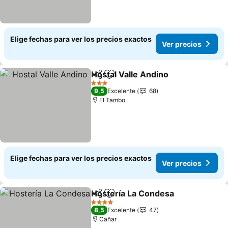
Elige fechas para ver los precios exactos
Ver precios
Hostal Valle Andino
Compartir
Agregar a favoritos
Ver pr
3 Estrellas
9,5
Excelente
68
El Tambo
Elige fechas para ver los precios exactos
Ver precios
Hostería La Condesa
Compartir
Agregar a favoritos
Ver p
4 Estrellas
8,5
Excelente
47
Cañar