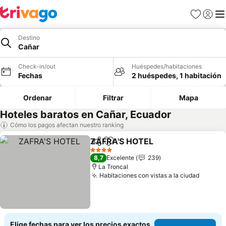
Favoritos
Iniciar 
Me
Destino
Cañar
Check-in/out
Huéspedes/habitaciones
Fechas
2 huéspedes, 1 habitación
Ordenar
Filtrar
Mapa
Hoteles baratos en Cañar, Ecuador
Cómo los pagos afectan nuestro ranking
ZAFRA'S HOTEL
Compartir
Agregar a favoritos
Ver precio
4 Estrellas
8,7
Excelente
239
La Troncal
Habitaciones con vistas a la ciudad
Ver pr
Elige fechas para ver los precios exactos