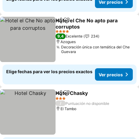
Ver precios
Hotel el Che No apto para
Compartir
Agregar a favoritos
corruptos
Ver precios
4 Estrellas
9,4
Excelente
234
Azogues
Decoración única con temática del Che
Guevara
Elige fechas para ver los precios exactos
Ver precios
Hotel Chasky
Compartir
Agregar a favoritos
Ver precios
3 Estrellas
/
Puntuación no disponible
El Tambo