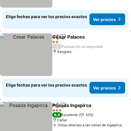
Elige fechas para ver los precios exactos
Ver precios
Cesar Palaces
Compartir
Agregar a favoritos
Ver precios
2 Estrellas
/
Puntuación no disponible
Azogues
Elige fechas para ver los precios exactos
Ver precios
Posada Ingapirca
Compartir
Agregar a favoritos
Ver preci
3 Estrellas
8,6
Excelente
535
Cañar
Vistas directas a las ruinas de Ingapirca
Ver 