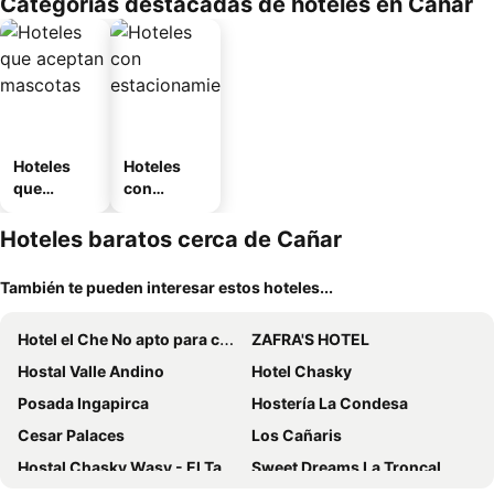
Categorías destacadas de hoteles en Cañar
Hoteles
Hoteles
que
con
aceptan
estaciona
mascotas
miento
Hoteles baratos cerca de Cañar
También te pueden interesar estos hoteles...
Hotel el Che No apto para corruptos
ZAFRA'S HOTEL
Hostal Valle Andino
Hotel Chasky
Posada Ingapirca
Hostería La Condesa
Cesar Palaces
Los Cañaris
Hostal Chasky Wasy - El Tambo
Sweet Dreams La Troncal