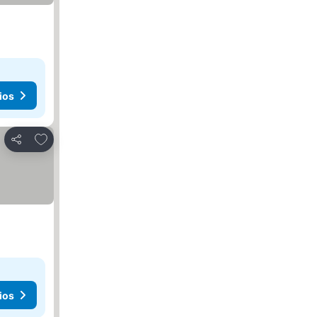
ios
Agregar a favoritos
Compartir
ios