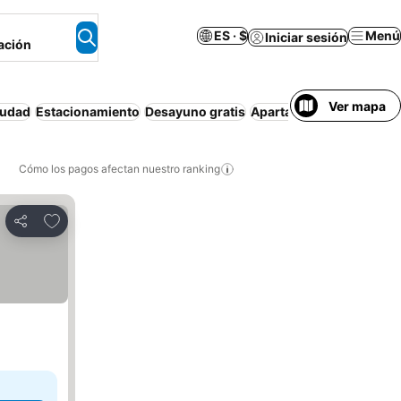
ES · $
Menú
Iniciar sesión
ación
Ver mapa
iudad
Estacionamiento
Desayuno gratis
Apartamento amueblad
Cómo los pagos afectan nuestro ranking
Agregar a favoritos
Compartir