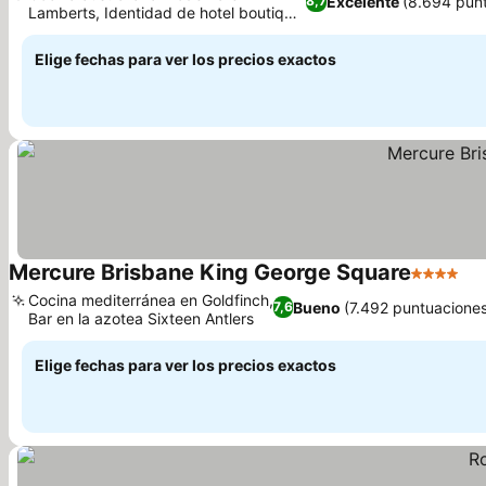
Excelente
(8.694 pun
8,7
Lamberts, Identidad de hotel boutique
independiente
Elige fechas para ver los precios exactos
Mercure Brisbane King George Square
4 Estrell
Cocina mediterránea en Goldfinch,
Bueno
(7.492 puntuacione
7,6
Bar en la azotea Sixteen Antlers
Elige fechas para ver los precios exactos