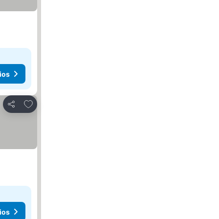
ios
Agregar a favoritos
Compartir
ios