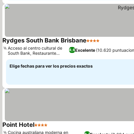
Rydges South Bank Brisbane
4 Estrellas
Acceso al centro cultural de
Excelente
(10.620 puntuacion
8,6
South Bank, Restaurante
Bacchus
Elige fechas para ver los precios exactos
Point Hotel
4 Estrellas
Cocina australiana moderna en