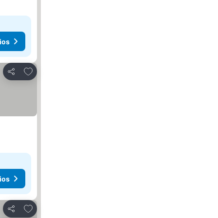
ios
Agregar a favoritos
Compartir
ios
Agregar a favoritos
Compartir