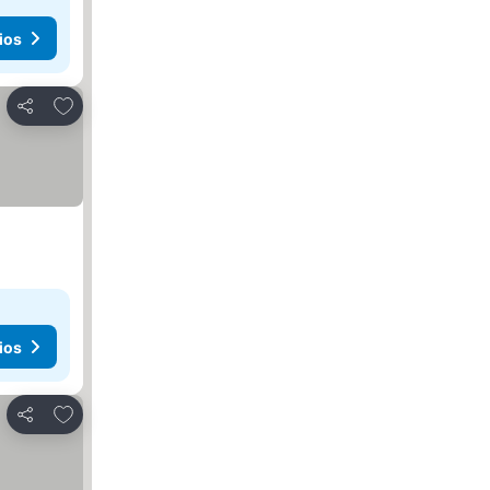
ios
Agregar a favoritos
Compartir
ios
Agregar a favoritos
Compartir