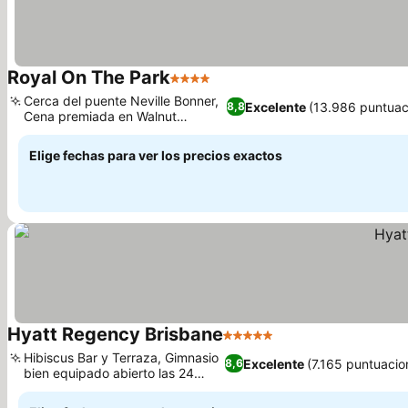
Royal On The Park
4 Estrellas
Cerca del puente Neville Bonner,
Excelente
(13.986 puntuac
8,8
Cena premiada en Walnut
Restaurant
Elige fechas para ver los precios exactos
Hyatt Regency Brisbane
5 Estrellas
Hibiscus Bar y Terraza, Gimnasio
Excelente
(7.165 puntuacio
8,6
bien equipado abierto las 24
horas