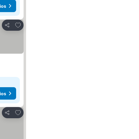
ios
Agregar a favoritos
Compartir
ios
Agregar a favoritos
Compartir