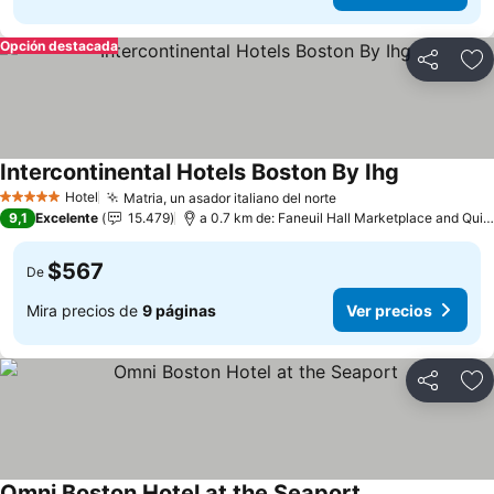
Opción destacada
Compartir
Ag
Intercontinental Hotels Boston By Ihg
Ver precios
Hotel
Matria, un asador italiano del norte
Ver precios
5 Estrellas
9,1
Excelente
15.479
a 0.7 km de: Faneuil Hall Marketplace and Qui
$567
De
Mira precios de
9 páginas
Ver precios
Compartir
Ag
Omni Boston Hotel at the Seaport