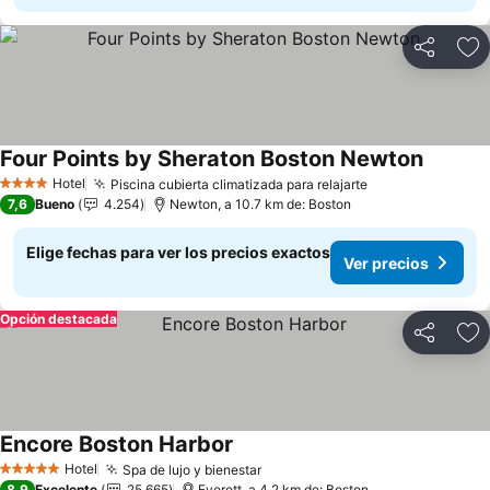
Compartir
Ag
Four Points by Sheraton Boston Newton
Ver pre
Hotel
Piscina cubierta climatizada para relajarte
Ver precios
4 Estrellas
7,6
Bueno
4.254
Newton, a 10.7 km de: Boston
Elige fechas para ver los precios exactos
Ver precios
Opción destacada
Compartir
Ag
Encore Boston Harbor
Ver precios
Hotel
Spa de lujo y bienestar
Ver precios
5 Estrellas
8,9
Excelente
25.665
Everett, a 4.2 km de: Boston