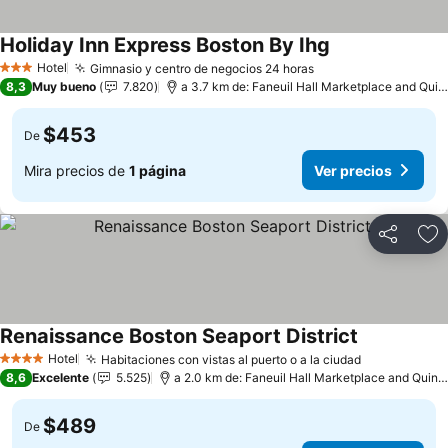
Holiday Inn Express Boston By Ihg
Ver precios
Hotel
Gimnasio y centro de negocios 24 horas
Ver precios
3 Estrellas
8,3
Muy bueno
7.820
a 3.7 km de: Faneuil Hall Marketplace and Qui
$453
De
Mira precios de
1 página
Ver precios
Compartir
Ag
Renaissance Boston Seaport District
Ver precios
Hotel
Habitaciones con vistas al puerto o a la ciudad
Ver precios
4 Estrellas
8,6
Excelente
5.525
a 2.0 km de: Faneuil Hall Marketplace and Quin
$489
De