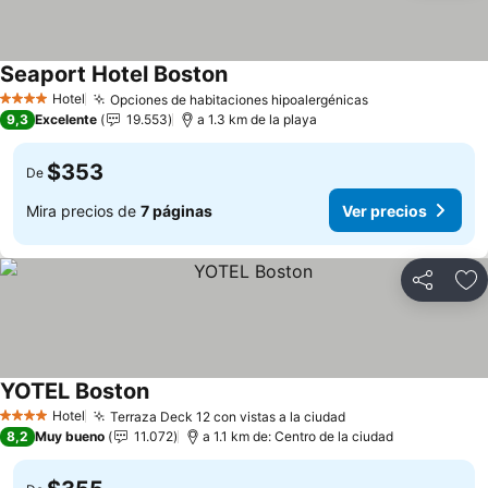
Seaport Hotel Boston
Ver precios
Hotel
Opciones de habitaciones hipoalergénicas
Ver precios
4 Estrellas
9,3
Excelente
19.553
a 1.3 km de la playa
$353
De
Mira precios de
7 páginas
Ver precios
Compartir
Ag
YOTEL Boston
Ver precios
Hotel
Terraza Deck 12 con vistas a la ciudad
Ver precios
4 Estrellas
8,2
Muy bueno
11.072
a 1.1 km de: Centro de la ciudad