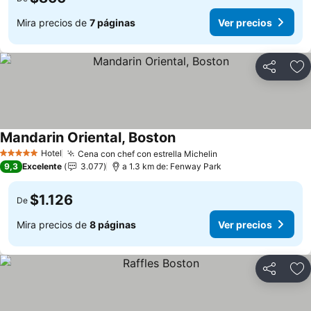
Mira precios de
7 páginas
Ver precios
Compartir
Ag
Mandarin Oriental, Boston
Ver precios
Hotel
Cena con chef con estrella Michelin
Ver precios
5 Estrellas
9,3
Excelente
3.077
a 1.3 km de: Fenway Park
$1.126
De
Mira precios de
8 páginas
Ver precios
Compartir
Ag