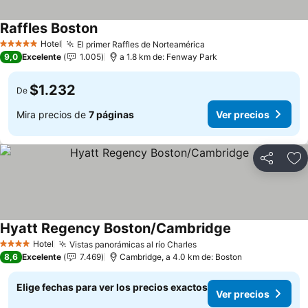
Raffles Boston
Ver precios
Hotel
El primer Raffles de Norteamérica
Ver precios
5 Estrellas
9,0
Excelente
1.005
a 1.8 km de: Fenway Park
$1.232
De
Mira precios de
7 páginas
Ver precios
Compartir
Ag
Hyatt Regency Boston/Cambridge
Ver precios
Hotel
Vistas panorámicas al río Charles
Ver precios
4 Estrellas
8,6
Excelente
7.469
Cambridge, a 4.0 km de: Boston
Elige fechas para ver los precios exactos
Ver precios