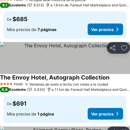
Ver precios
4 Estrellas
9,1
Excelente
6.513
a 1.8 km de: Faneuil Hall Marketplace and Quinc
$685
De
Mira precios de
7 páginas
Ver precios
Compartir
Ag
The Envoy Hotel, Autograph Collection
Ver preci
Hotel
Ventanas de suelo a techo con vistas a la ciudad
Ver preci
4 Estrellas
8,6
Excelente
3.430
a 1.1 km de: Faneuil Hall Marketplace and Quin
$691
De
Mira precios de
1 página
Ver precios