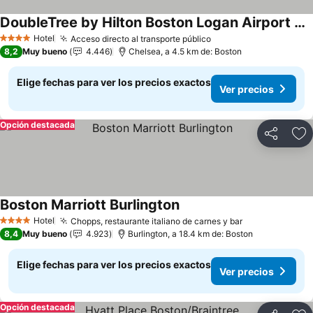
DoubleTree by Hilton Boston Logan Airport Chelsea
Ver precios
Hotel
Acceso directo al transporte público
Ver precios
4 Estrellas
8,2
Muy bueno
4.446
Chelsea, a 4.5 km de: Boston
Elige fechas para ver los precios exactos
Ver precios
Opción destacada
Compartir
Ag
Boston Marriott Burlington
Ver precios
Hotel
Chopps, restaurante italiano de carnes y bar
Ver precios
4 Estrellas
8,4
Muy bueno
4.923
Burlington, a 18.4 km de: Boston
Elige fechas para ver los precios exactos
Ver precios
Opción destacada