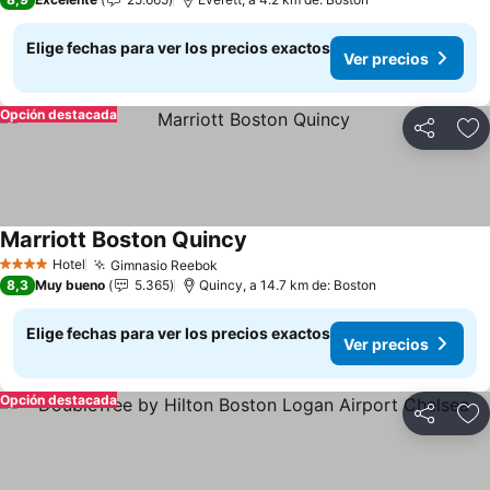
Elige fechas para ver los precios exactos
Ver precios
Opción destacada
Compartir
Ag
Marriott Boston Quincy
Ver precios
Hotel
Gimnasio Reebok
Ver precios
4 Estrellas
8,3
Muy bueno
5.365
Quincy, a 14.7 km de: Boston
Elige fechas para ver los precios exactos
Ver precios
Opción destacada
Compartir
Ag