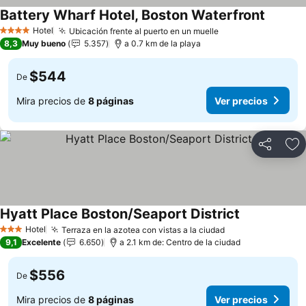
Battery Wharf Hotel, Boston Waterfront
Ver pre
Hotel
Ubicación frente al puerto en un muelle
Ver precios
4 Estrellas
8,3
Muy bueno
5.357
a 0.7 km de la playa
$544
De
Mira precios de
8 páginas
Ver precios
Compartir
Ag
Hyatt Place Boston/Seaport District
Ver precios
Hotel
Terraza en la azotea con vistas a la ciudad
Ver precios
3 Estrellas
9,1
Excelente
6.650
a 2.1 km de: Centro de la ciudad
$556
De
Mira precios de
8 páginas
Ver precios