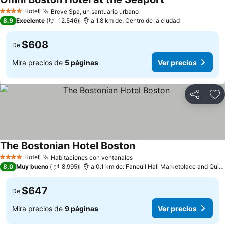
Ver precios
Hotel
Breve Spa, un santuario urbano
Ver precios
4 Estrellas
8,9
Excelente
12.546
a 1.8 km de: Centro de la ciudad
$608
De
Mira precios de
5 páginas
Ver precios
Compartir
Ag
The Bostonian Hotel Boston
Ver precios
Hotel
Habitaciones con ventanales
Ver precios
4 Estrellas
8,0
Muy bueno
8.995
a 0.1 km de: Faneuil Hall Marketplace and Quin
$647
De
Mira precios de
9 páginas
Ver precios