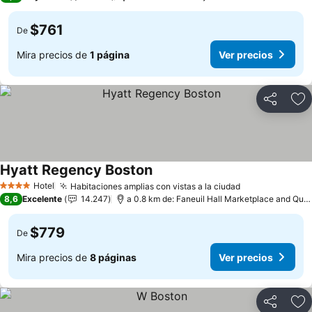
$761
De
Mira precios de
1 página
Ver precios
Compartir
Ag
Hyatt Regency Boston
Ver precios
Hotel
Habitaciones amplias con vistas a la ciudad
Ver precios
4 Estrellas
8,6
Excelente
14.247
a 0.8 km de: Faneuil Hall Marketplace and Qui
$779
De
Mira precios de
8 páginas
Ver precios
Compartir
Ag