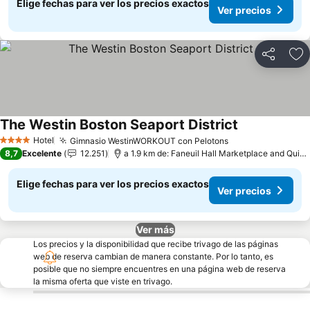
Elige fechas para ver los precios exactos
Ver precios
Compartir
Ag
The Westin Boston Seaport District
Ver precios
Hotel
Gimnasio WestinWORKOUT con Pelotons
Ver precios
4 Estrellas
8,7
Excelente
12.251
a 1.9 km de: Faneuil Hall Marketplace and Quin
Elige fechas para ver los precios exactos
Ver precios
Ver más
Los precios y la disponibilidad que recibe trivago de las páginas
web de reserva cambian de manera constante. Por lo tanto, es
posible que no siempre encuentres en una página web de reserva
la misma oferta que viste en trivago.