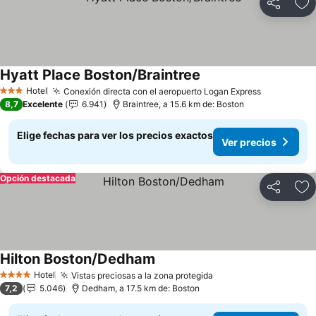
Compartir
Ag
Hyatt Place Boston/Braintree
Ver precios
Hotel
Conexión directa con el aeropuerto Logan Express
Ver precio
3 Estrellas
8,7
Excelente
6.941
Braintree, a 15.6 km de: Boston
Elige fechas para ver los precios exactos
Ver precios
Opción destacada
Compartir
Ag
Hilton Boston/Dedham
Ver precios
Hotel
Vistas preciosas a la zona protegida
Ver precios
4 Estrellas
7,2
5.046
Dedham, a 17.5 km de: Boston