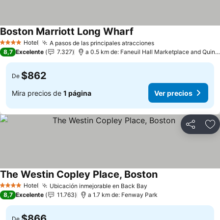
Boston Marriott Long Wharf
Ver precios
Hotel
A pasos de las principales atracciones
Ver precios
4 Estrellas
8,7
Excelente
7.327
a 0.5 km de: Faneuil Hall Marketplace and Quin
$862
De
Mira precios de
1 página
Ver precios
Compartir
Ag
The Westin Copley Place, Boston
Ver precios
Hotel
Ubicación inmejorable en Back Bay
Ver precios
4 Estrellas
8,7
Excelente
11.763
a 1.7 km de: Fenway Park
$866
De