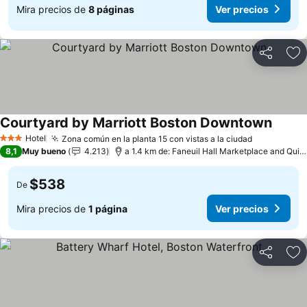
Mira precios de
8 páginas
Ver precios
Compartir
Ag
Courtyard by Marriott Boston Downtown
Ver pr
Hotel
Zona común en la planta 15 con vistas a la ciudad
Ver precio
3 Estrellas
8,1
Muy bueno
4.213
a 1.4 km de: Faneuil Hall Marketplace and Qui
$538
De
Mira precios de
1 página
Ver precios
Compartir
Ag