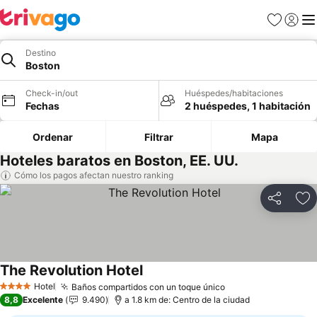
Favoritos
Iniciar 
Me
Destino
Boston
Check-in/out
Huéspedes/habitaciones
Fechas
2 huéspedes, 1 habitación
Ordenar
Filtrar
Mapa
Hoteles baratos en Boston, EE. UU.
Cómo los pagos afectan nuestro ranking
Compartir
Ag
The Revolution Hotel
Ver precios
Hotel
Baños compartidos con un toque único
Ver precios
4 Estrellas
8,8
Excelente
9.490
a 1.8 km de: Centro de la ciudad