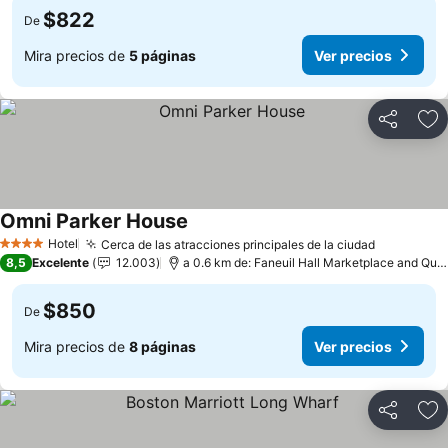
$822
De
Mira precios de
5 páginas
Ver precios
Compartir
Ag
Omni Parker House
Ver precios
Hotel
Cerca de las atracciones principales de la ciudad
Ver preci
4 Estrellas
8,5
Excelente
12.003
a 0.6 km de: Faneuil Hall Marketplace and Qui
$850
De
Mira precios de
8 páginas
Ver precios
Compartir
Ag