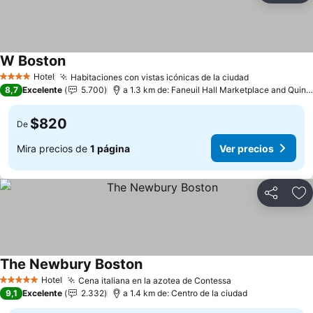
W Boston
Ver precios
Hotel
Habitaciones con vistas icónicas de la ciudad
Ver precios
4 Estrellas
8,7
Excelente
5.700
a 1.3 km de: Faneuil Hall Marketplace and Quin
$820
De
Mira precios de
1 página
Ver precios
Compartir
Ag
The Newbury Boston
Ver precios
Hotel
Cena italiana en la azotea de Contessa
Ver precios
5 Estrellas
9,1
Excelente
2.332
a 1.4 km de: Centro de la ciudad