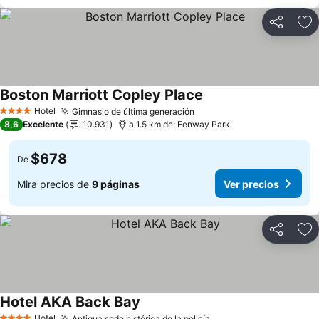
Compartir
Ag
Boston Marriott Copley Place
Ver precios
Hotel
Gimnasio de última generación
Ver precios
4 Estrellas
8,6
Excelente
10.931
a 1.5 km de: Fenway Park
$678
De
Mira precios de
9 páginas
Ver precios
Compartir
Ag
Hotel AKA Back Bay
Ver precios
Hotel
Antigua sede histórica de la policía