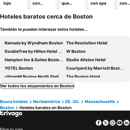
lujo
con
que
con spa
con
piscina
aceptan
esta
mascotas
mien
Hoteles baratos cerca de Boston
También te pueden interesar estos hoteles...
Ramada by Wyndham Boston
The Revolution Hotel
DoubleTree by Hilton Hotel Boston Bayside
W Boston
Hampton Inn & Suites Boston Crosstown Center
Studio Allston Hotel
YOTEL Boston
Courtyard by Marriott Boston Logan Airport
citizenM Boston North Station
The Boston Hotel
The Farrington Inn
Courtyard by Marriott Boston Cambridge
Ver todos los alojamientos en Boston
Hyatt Place Boston/Medford
Hampton Inn Boston Seaport District
Busca hoteles
Norteamérica
EE. UU.
Massachusetts
Hilton Garden Inn Boston Logan Airport
Hilton Boston Park Plaza
Boston
Hoteles baratos en Boston
Aloft by Marriott Boston Seaport District
Club Quarters Hotel Faneuil Hall, Boston
Element by Marriott Boston Seaport District
Renaissance Boston Seaport District
Facebook
Twitter
Insta
Yo
Hyatt Regency Boston/Cambridge
Residence Inn by Marriott Boston Waltham
Elige tu país