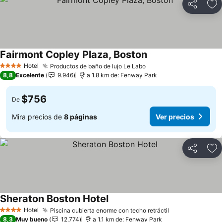
Compartir
Ag
Fairmont Copley Plaza, Boston
Ver precios
Hotel
Productos de baño de lujo Le Labo
Ver precios
4 Estrellas
8,8
Excelente
9.946
a 1.8 km de: Fenway Park
$756
De
Mira precios de
8 páginas
Ver precios
Compartir
Ag
Sheraton Boston Hotel
Ver precios
Hotel
Piscina cubierta enorme con techo retráctil
Ver precios
4 Estrellas
8,3
Muy bueno
12.774
a 1.1 km de: Fenway Park