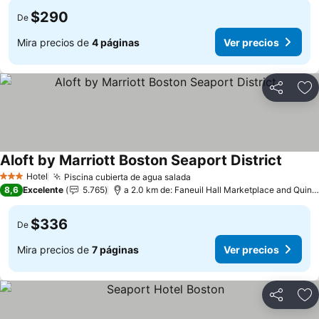
$290
De
Mira precios de
4 páginas
Ver precios
Compartir
Ag
Aloft by Marriott Boston Seaport District
Ver pr
Hotel
Piscina cubierta de agua salada
Ver precios
3 Estrellas
8,6
Excelente
5.765
a 2.0 km de: Faneuil Hall Marketplace and Quin
$336
De
Mira precios de
7 páginas
Ver precios
Compartir
Ag