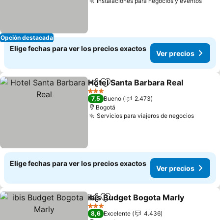
Instalaciones para negocios y eventos
Opción destacada
Elige fechas para ver los precios exactos
Ver precios
Hotel Santa Barbara Real
Compartir
Agregar a favoritos
3 Estrellas
7,5
Bueno
2.473
Bogotá
Servicios para viajeros de negocios
Elige fechas para ver los precios exactos
Ver precios
ibis Budget Bogota Marly
Compartir
Agregar a favoritos
3 Estrellas
8,6
Excelente
4.436