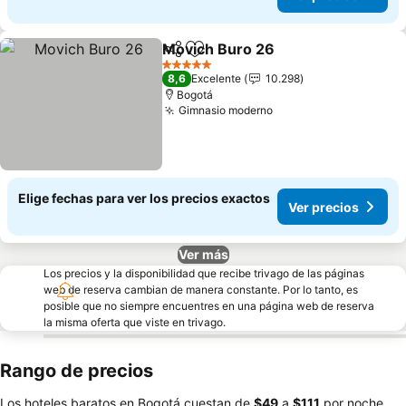
Movich Buro 26
Compartir
Agregar a favoritos
5 Estrellas
8,6
Excelente
10.298
Bogotá
Gimnasio moderno
Elige fechas para ver los precios exactos
Ver precios
Ver más
Los precios y la disponibilidad que recibe trivago de las páginas
web de reserva cambian de manera constante. Por lo tanto, es
posible que no siempre encuentres en una página web de reserva
la misma oferta que viste en trivago.
Rango de precios
Los hoteles baratos en Bogotá cuestan de
‎$49
a
‎$111
por noche.