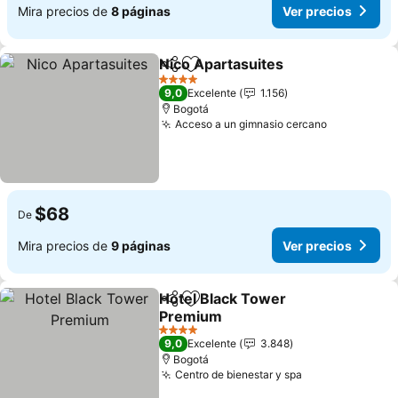
Mira precios de
8 páginas
Ver precios
Nico Apartasuites
Compartir
Agregar a favoritos
4 Estrellas
9,0
Excelente
1.156
Bogotá
Acceso a un gimnasio cercano
$68
De
Mira precios de
9 páginas
Ver precios
Hotel Black Tower
Compartir
Agregar a favoritos
Premium
4 Estrellas
9,0
Excelente
3.848
Bogotá
Centro de bienestar y spa