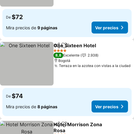
$72
De
Mira precios de
9 páginas
Ver precios
One Sixteen Hotel
Compartir
Agregar a favoritos
4 Estrellas
8,8
Excelente
2.938
Bogotá
Terraza en la azotea con vistas a la ciudad
$74
De
Mira precios de
8 páginas
Ver precios
Hotel Morrison Zona
Compartir
Agregar a favoritos
Rosa