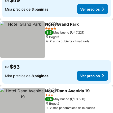
$49
De
Mira precios de
3 páginas
Ver precios
Hotel Grand Park
Compartir
Agregar a favoritos
4 Estrellas
8,3
Muy bueno
7.221
Bogotá
Piscina cubierta climatizada
$53
De
Mira precios de
8 páginas
Ver precios
Hotel Dann Avenida 19
Compartir
Agregar a favoritos
3 Estrellas
8,4
Muy bueno
3.580
Bogotá
Vistas panorámicas de la ciudad