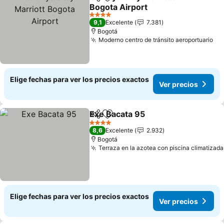
Compartir
Agregar a favoritos
Bogota Airport
4 Estrellas
9,1
Excelente
7.381
Bogotá
Moderno centro de tránsito aeroportuario
Elige fechas para ver los precios exactos
Ver precios
Exe Bacata 95
Compartir
Agregar a favoritos
4 Estrellas
8,6
Excelente
2.932
Bogotá
Terraza en la azotea con piscina climatizada
Elige fechas para ver los precios exactos
Ver precios