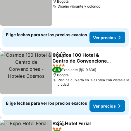
Bogotá
Diseño vibrante y colorido
Elige fechas para ver los precios exactos
Ver precios
Cosmos 100 Hotel &
Compartir
Agregar a favoritos
Centro de Convenciones
- Hoteles Cosmos
4 Estrellas
8,8
Excelente
9.636
Bogotá
Piscina cubierta en la azotea con vistas a la
ciudad
Elige fechas para ver los precios exactos
Ver precios
Expo Hotel Ferial
Compartir
Agregar a favoritos
3 Estrellas