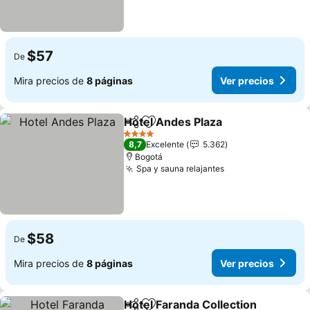
$57
De
Mira precios de
8 páginas
Ver precios
Hotel Andes Plaza
Compartir
Agregar a favoritos
4 Estrellas
8,7
Excelente
5.362
Bogotá
Spa y sauna relajantes
$58
De
Mira precios de
8 páginas
Ver precios
Hotel Faranda Collection