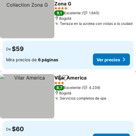
Compartir
Agregar a favoritos
Zona G
4 Estrellas
9,1
Excelente
1.645
Bogotá
Terraza en la azotea con vistas a la ciudad
$59
De
Mira precios de
6 páginas
Ver precios
Vilar America
Compartir
Agregar a favoritos
3 Estrellas
8,7
Excelente
4.239
Bogotá
Servicios completos de spa
$60
De