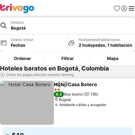
Favoritos
Iniciar 
Me
Destino
Bogotá
Check-in/out
Huéspedes/habitaciones
Fechas
2 huéspedes, 1 habitación
Ordenar
Filtrar
Mapa
Hoteles baratos en Bogotá, Colombia
Cómo los pagos afectan nuestro ranking
Hotel Casa Botero
Compartir
Agregar a favoritos
2 Estrellas
8,3
Muy bueno
195
Bogotá
Ambiente cálido y acogedor