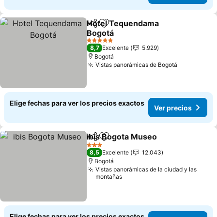
Hotel Tequendama
Compartir
Agregar a favoritos
Bogotá
5 Estrellas
8,7
Excelente
5.929
Bogotá
Vistas panorámicas de Bogotá
Elige fechas para ver los precios exactos
Ver precios
ibis Bogota Museo
Compartir
Agregar a favoritos
3 Estrellas
8,5
Excelente
12.043
Bogotá
Vistas panorámicas de la ciudad y las
montañas
Elige fechas para ver los precios exactos