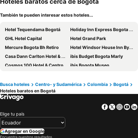
Hoteles baratos cerca de Bogotá
También te pueden interesar estos hoteles...
Hotel Tequendama Bogotá
Holiday Inn Express Bogota - Parque La 93 By Ihg
GHL Hotel Capital
Hotel Grand Park
Mercure Bogota Bh Retiro
Hotel Windsor House Inn By GEH Suites
Casa Dann Carlton Hotel & Spa
ibis Budget Bogota Marly
Cosmos 100 Hotel & Centro de Convenciones - Hoteles Cosmos
ibis Bogota Museo
Hotel B3 Virrey
Hotel Habitel Select
Hilton Bogota
Wyndham Bogota
Busca hoteles
Centro- y Sudamérica
Colombia
Bogotá
Hoteles baratos en Bogotá
Radisson Bogota Metrotel
Holiday Inn Bogota Airport By Ihg
Hotel Dann Carlton Bogota
Hemma Bogotá Chapinero Premium Suites Hotel
Facebook
Twitter
Insta
Yo
Hotel Estelar La Fontana
Movich Buro 26
Elige tu país
Vilar America
Hotel Dann Avenida 19
NH Collection Bogotá WTC Royal
Grand Hyatt Bogota
Agregar en Google
Hilton Garden Inn Bogota Airport
Exe Bacata 95
Encuentra nuestros resultados