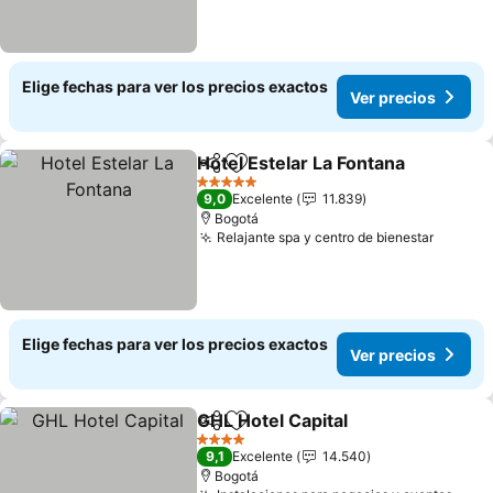
Elige fechas para ver los precios exactos
Ver precios
Hotel Estelar La Fontana
Compartir
Agregar a favoritos
5 Estrellas
9,0
Excelente
11.839
Bogotá
Relajante spa y centro de bienestar
Elige fechas para ver los precios exactos
Ver precios
GHL Hotel Capital
Compartir
Agregar a favoritos
4 Estrellas
9,1
Excelente
14.540
Bogotá