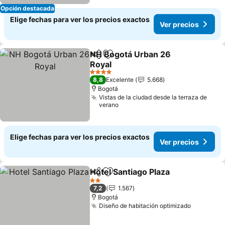
Opción destacada
Elige fechas para ver los precios exactos
Ver precios
NH Bogotá Urban 26
Compartir
Agregar a favoritos
Royal
4 Estrellas
8,8
Excelente
5.668
Bogotá
Vistas de la ciudad desde la terraza de
verano
Elige fechas para ver los precios exactos
Ver precios
Hotel Santiago Plaza
Compartir
Agregar a favoritos
2 Estrellas
7,2
1.567
Bogotá
Diseño de habitación optimizado