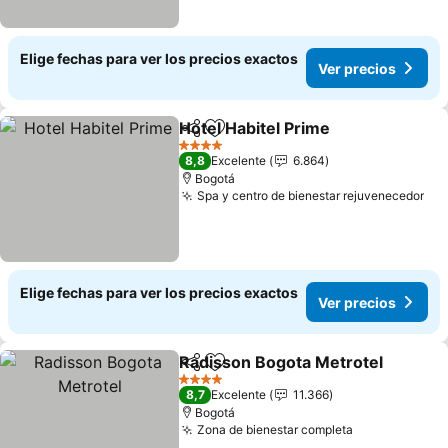
Elige fechas para ver los precios exactos
Ver precios
Hotel Habitel Prime
Compartir
Agregar a favoritos
4 Estrellas
8,8
Excelente
6.864
Bogotá
Spa y centro de bienestar rejuvenecedor
Elige fechas para ver los precios exactos
Ver precios
Radisson Bogota Metrotel
Compartir
Agregar a favoritos
4 Estrellas
8,7
Excelente
11.366
Bogotá
Zona de bienestar completa