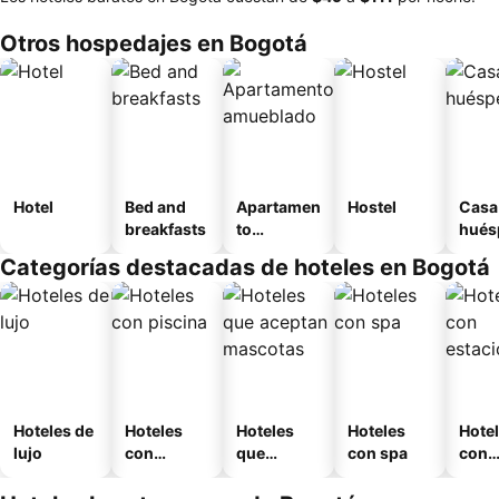
Otros hospedajes en Bogotá
Hotel
Bed and
Apartamen
Hostel
Casa
breakfasts
to
hués
amueblad
Categorías destacadas de hoteles en Bogotá
o
Hoteles de
Hoteles
Hoteles
Hoteles
Hote
lujo
con
que
con spa
con
piscina
aceptan
esta
mascotas
mien