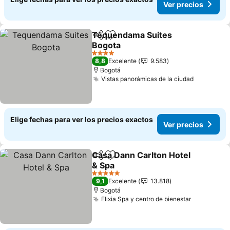
Ver precios
Tequendama Suites
Compartir
Agregar a favoritos
Bogota
4 Estrellas
8,8
Excelente
9.583
Bogotá
Vistas panorámicas de la ciudad
Elige fechas para ver los precios exactos
Ver precios
Casa Dann Carlton Hotel
Compartir
Agregar a favoritos
& Spa
5 Estrellas
9,1
Excelente
13.818
Bogotá
Elixia Spa y centro de bienestar