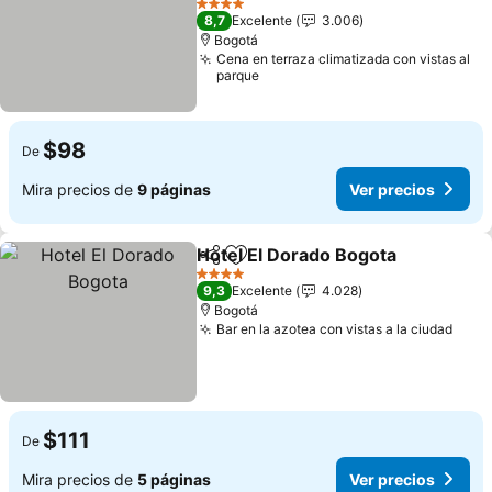
4 Estrellas
8,7
Excelente
3.006
Bogotá
Cena en terraza climatizada con vistas al
parque
$98
De
Mira precios de
9 páginas
Ver precios
Hotel El Dorado Bogota
Compartir
Agregar a favoritos
4 Estrellas
9,3
Excelente
4.028
Bogotá
Bar en la azotea con vistas a la ciudad
$111
De
Mira precios de
5 páginas
Ver precios