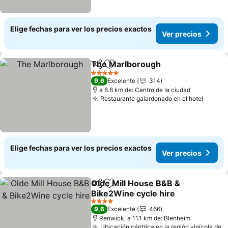
Elige fechas para ver los precios exactos
Ver precios
The Marlborough
Compartir
Agregar a favoritos
Ver prec
5 Estrellas
9,6
Excelente
314
a 6.6 km de: Centro de la ciudad
Restaurante galardonado en el hotel
Ver pr
Elige fechas para ver los precios exactos
Ver precios
Olde Mill House B&B &
Compartir
Agregar a favoritos
Bike2Wine cycle hire
Ver precios
4 Estrellas
9,6
Excelente
466
Renwick, a 11.1 km de: Blenheim
Ubicación céntrica en la región vinícola de