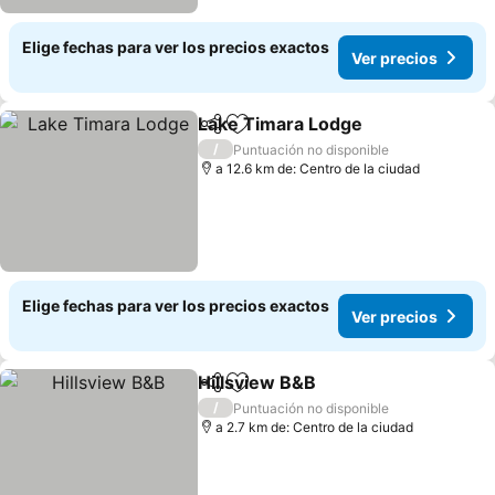
Elige fechas para ver los precios exactos
Ver precios
Lake Timara Lodge
Compartir
Agregar a favoritos
Ver pre
/
Puntuación no disponible
a 12.6 km de: Centro de la ciudad
Elige fechas para ver los precios exactos
Ver precios
Hillsview B&B
Compartir
Agregar a favoritos
Ver precios
/
Puntuación no disponible
a 2.7 km de: Centro de la ciudad