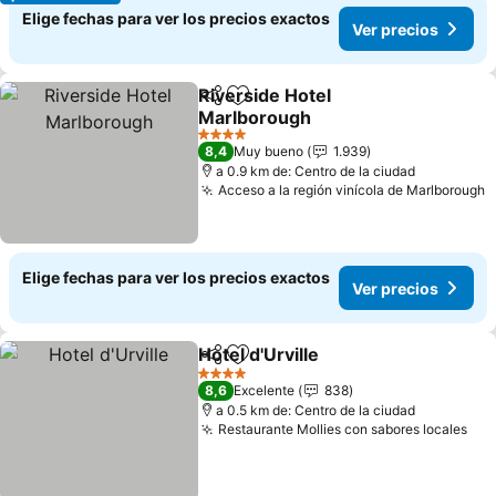
Elige fechas para ver los precios exactos
Ver precios
Riverside Hotel
Compartir
Agregar a favoritos
Marlborough
Ver precios
4 Estrellas
8,4
Muy bueno
1.939
a 0.9 km de: Centro de la ciudad
Acceso a la región vinícola de Marlborough
V
Elige fechas para ver los precios exactos
Ver precios
Hotel d'Urville
Compartir
Agregar a favoritos
Ver precios
4 Estrellas
8,6
Excelente
838
a 0.5 km de: Centro de la ciudad
Restaurante Mollies con sabores locales
Ver