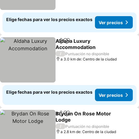
Elige fechas para ver los precios exactos
Ver precios
Aldaha Luxury
Compartir
Agregar a favoritos
Accommodation
Ver precios
/
Puntuación no disponible
a 3.0 km de: Centro de la ciudad
Elige fechas para ver los precios exactos
Ver precios
Brydan On Rose Motor
Compartir
Agregar a favoritos
Lodge
Ver precios
/
Puntuación no disponible
a 2.8 km de: Centro de la ciudad