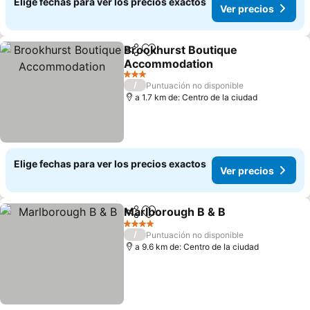
Elige fechas para ver los precios exactos
Ver precios
Brookhurst Boutique
Compartir
Agregar a favoritos
Accommodation
Ver precios
3 Estrellas
/
Puntuación no disponible
a 1.7 km de: Centro de la ciudad
Elige fechas para ver los precios exactos
Ver precios
Marlborough B & B
Compartir
Agregar a favoritos
Ver pre
4 Estrellas
/
Puntuación no disponible
a 9.6 km de: Centro de la ciudad