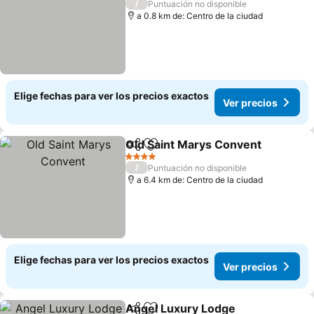
/
Puntuación no disponible
a 0.8 km de: Centro de la ciudad
Elige fechas para ver los precios exactos
Ver precios
Old Saint Marys Convent
Compartir
Agregar a favoritos
V
4 Estrellas
/
Puntuación no disponible
a 6.4 km de: Centro de la ciudad
Elige fechas para ver los precios exactos
Ver precios
Angel Luxury Lodge