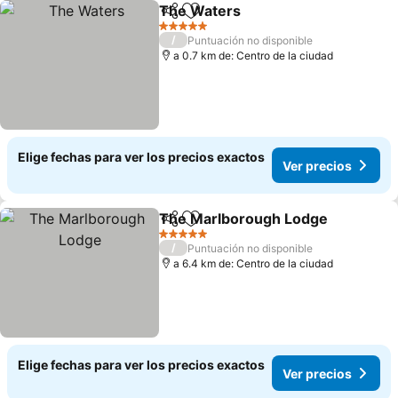
The Waters
Compartir
Agregar a favoritos
Ver precios
5 Estrellas
/
Puntuación no disponible
a 0.7 km de: Centro de la ciudad
Elige fechas para ver los precios exactos
Ver precios
The Marlborough Lodge
Compartir
Agregar a favoritos
Ve
5 Estrellas
/
Puntuación no disponible
a 6.4 km de: Centro de la ciudad
Elige fechas para ver los precios exactos
Ver precios