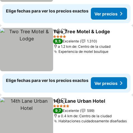
Elige fechas para ver los precios exactos
Ver precios
Two Tree Motel & Lodge
Compartir
Agregar a favoritos
V
4 Estrellas
9,5
Excelente
1.310
a 1.2 km de: Centro de la ciudad
Experiencia de motel boutique
Ver precio
Elige fechas para ver los precios exactos
Ver precios
14th Lane Urban Hotel
Compartir
Agregar a favoritos
Ver
5 Estrellas
9,7
Excelente
599
a 0.4 km de: Centro de la ciudad
Habitaciones cuidadosamente diseñadas
Ve