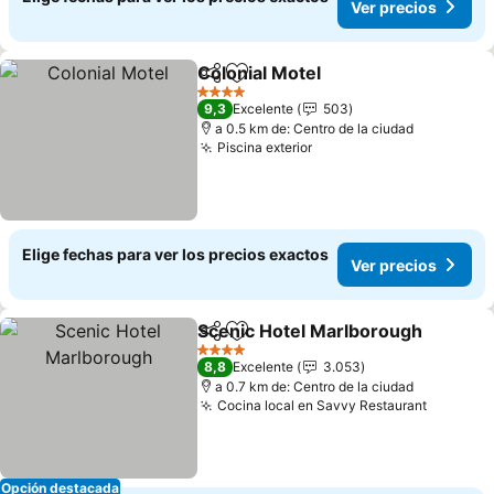
Ver precios
Colonial Motel
Compartir
Agregar a favoritos
Ver precios
4 Estrellas
9,3
Excelente
503
a 0.5 km de: Centro de la ciudad
Piscina exterior
Ver precios
Elige fechas para ver los precios exactos
Ver precios
Scenic Hotel Marlborough
Compartir
Agregar a favoritos
4 Estrellas
8,8
Excelente
3.053
a 0.7 km de: Centro de la ciudad
Cocina local en Savvy Restaurant
Ver pre
Opción destacada