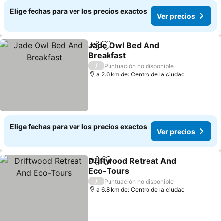
Elige fechas para ver los precios exactos
Ver precios
Jade Owl Bed And
Compartir
Agregar a favoritos
Breakfast
Ver precios
/
Puntuación no disponible
a 2.6 km de: Centro de la ciudad
Elige fechas para ver los precios exactos
Ver precios
Driftwood Retreat And
Compartir
Agregar a favoritos
Eco-Tours
Ver precios
/
Puntuación no disponible
a 6.8 km de: Centro de la ciudad