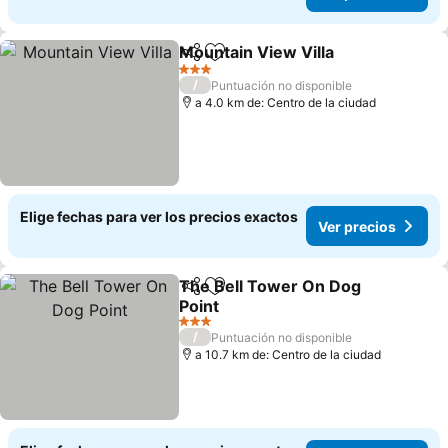
Mountain View Villa
Compartir
Agregar a favoritos
Ver pr
3 Estrellas
/
Puntuación no disponible
a 4.0 km de: Centro de la ciudad
Elige fechas para ver los precios exactos
Ver precios
The Bell Tower On Dog
Compartir
Agregar a favoritos
Point
Ver precios
3 Estrellas
/
Puntuación no disponible
a 10.7 km de: Centro de la ciudad