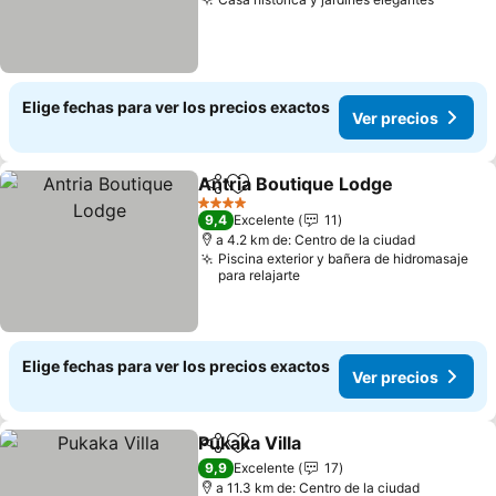
Ver pre
Elige fechas para ver los precios exactos
Ver precios
Antria Boutique Lodge
Compartir
Agregar a favoritos
Ver
4 Estrellas
9,4
Excelente
11
a 4.2 km de: Centro de la ciudad
Piscina exterior y bañera de hidromasaje
para relajarte
Elige fechas para ver los precios exactos
Ver precios
Pukaka Villa
Compartir
Agregar a favoritos
Ver precios
9,9
Excelente
17
a 11.3 km de: Centro de la ciudad