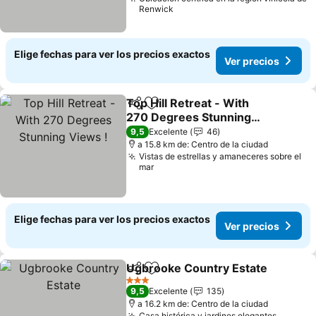
Renwick
Elige fechas para ver los precios exactos
Ver precios
Top Hill Retreat - With
Compartir
Agregar a favoritos
270 Degrees Stunning
Views !
Ver precios
9,5
Excelente
46
a 15.8 km de: Centro de la ciudad
Vistas de estrellas y amaneceres sobre el
mar
Elige fechas para ver los precios exactos
Ver precios
Ugbrooke Country Estate
Compartir
Agregar a favoritos
3 Estrellas
9,5
Excelente
135
a 16.2 km de: Centro de la ciudad
Casa histórica y jardines elegantes