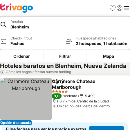
Favoritos
Iniciar 
Me
Destino
Blenheim
Check-in/out
Huéspedes/habitaciones
Fechas
2 huéspedes, 1 habitación
Ordenar
Filtrar
Mapa
Hoteles baratos en Blenheim, Nueva Zelanda
Cómo los pagos afectan nuestro ranking
Carnmore Chateau
Compartir
Agregar a favoritos
Marlborough
Ver precios
5 Estrellas
9,0
Excelente
5.499
a 0.7 km de: Centro de la ciudad
Ubicación ideal cerca del centro
Ver preci
Opción destacada
Elige fechas para ver los precios exactos