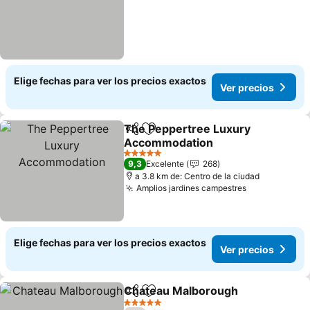
Elige fechas para ver los precios exactos
Ver precios
The Peppertree Luxury
Compartir
Agregar a favoritos
Accommodation
Ver precios
5 Estrellas
9,3
Excelente
268
a 3.8 km de: Centro de la ciudad
Amplios jardines campestres
Ver precios
Elige fechas para ver los precios exactos
Ver precios
Chateau Malborough
Compartir
Agregar a favoritos
Ver p
5 Estrellas