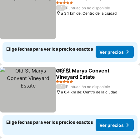
Compartir
Agregar a favoritos
Ver pr
5 Estrellas
/
Puntuación no disponible
a 3.1 km de: Centro de la ciudad
Elige fechas para ver los precios exactos
Ver precios
Old St Marys Convent
Compartir
Agregar a favoritos
Vineyard Estate
Ver precios
5 Estrellas
/
Puntuación no disponible
a 6.4 km de: Centro de la ciudad
Elige fechas para ver los precios exactos
Ver precios