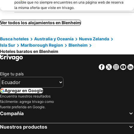
posible que no siempre encuentres en una página web de reserva
la misma oferta que viste en trivago.
Ver todos los alojamientos en Blenheim
Busca hoteles
Australia y Oceanía
Nueva Zelanda
Isla Sur
Marlborough Region
Blenheim
Hoteles baratos en Blenheim
Facebook
Twitter
Insta
Yo
Elige tu país
Agregar en Google
Encuentra nuestros resultados
fácilmente: agrega trivago como
fuente preferida en Google.
Compañía
Nuestros productos