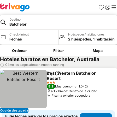
Favoritos
Iniciar 
Me
Destino
Batchelor
Check-in/out
Huéspedes/habitaciones
Fechas
2 huéspedes, 1 habitación
Ordenar
Filtrar
Mapa
Hoteles baratos en Batchelor, Australia
Cómo los pagos afectan nuestro ranking
Best Western Batchelor
Compartir
Agregar a favoritos
Resort
3 Estrellas
8,2
Muy bueno
1.042
a 1.2 km de: Centro de la ciudad
Piscina exterior acogedora
Opción destacada
Elige fechas para ver los precios exactos