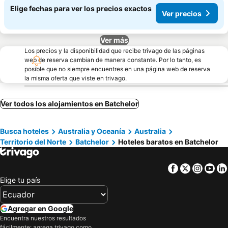
Elige fechas para ver los precios exactos
Ver precios
Ver más
Los precios y la disponibilidad que recibe trivago de las páginas
web de reserva cambian de manera constante. Por lo tanto, es
posible que no siempre encuentres en una página web de reserva
la misma oferta que viste en trivago.
Ver todos los alojamientos en Batchelor
Busca hoteles
Australia y Oceanía
Australia
Territorio del Norte
Batchelor
Hoteles baratos en Batchelor
Facebook
Twitter
Insta
Yo
Elige tu país
Agregar en Google
Encuentra nuestros resultados
fácilmente: agrega trivago como