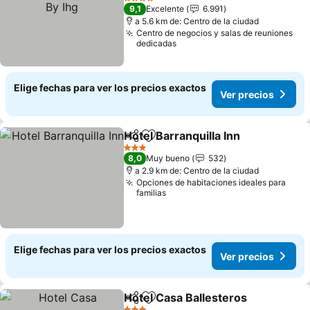
By Ihg
4 Estrellas
9,1
Excelente
6.991
a 5.6 km de: Centro de la ciudad
Centro de negocios y salas de reuniones
dedicadas
Elige fechas para ver los precios exactos
Ver precios
Hotel Barranquilla Inn
Compartir
Agregar a favoritos
3 Estrellas
8,0
Muy bueno
532
a 2.9 km de: Centro de la ciudad
Opciones de habitaciones ideales para
familias
Elige fechas para ver los precios exactos
Ver precios
Hotel Casa Ballesteros
Compartir
Agregar a favoritos