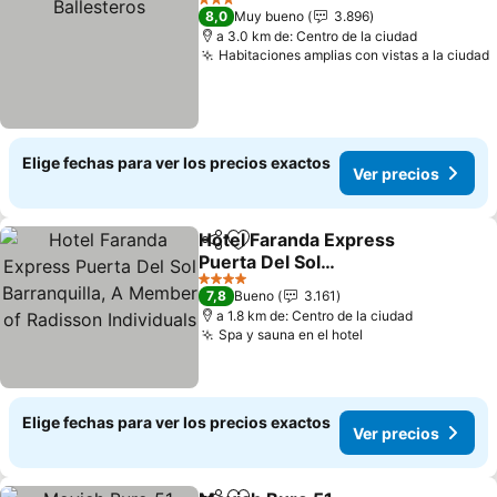
3 Estrellas
8,0
Muy bueno
3.896
a 3.0 km de: Centro de la ciudad
Habitaciones amplias con vistas a la ciudad
Elige fechas para ver los precios exactos
Ver precios
Hotel Faranda Express
Compartir
Agregar a favoritos
Puerta Del Sol
Barranquilla, A Member
4 Estrellas
7,8
Bueno
3.161
of Radisson Individuals
a 1.8 km de: Centro de la ciudad
Spa y sauna en el hotel
Elige fechas para ver los precios exactos
Ver precios