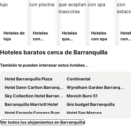
Hoteles de
Hoteles
Hoteles
Hoteles
Hote
lujo
con
que
con spa
con
piscina
aceptan
esta
mascotas
mien
Hoteles baratos cerca de Barranquilla
También te pueden interesar estos hoteles...
Hotel Barranquilla Plaza
Continental
Hotel Dann Carlton Barranquilla
Wyndham Garden Barranquilla
Sky Collection Hotel Barranquilla
Movich Buro 51
Barranquilla Marriott Hotel
ibis budget Barranquilla
Hotel Faranda Express Puerta Del Sol Barranquilla, A Member of Radisson Individuals
Hotel San Marcos
GHL Hotel Grand Barranquilla
Holiday Inn Express Barranquilla Buenavista By Ihg
Ver todos los alojamientos en Barranquilla
Hampton by Hilton Barranquilla
Howard Johnson by Wyndham Barranquilla Versalles