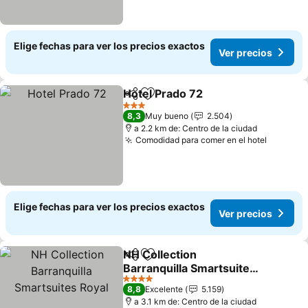
Elige fechas para ver los precios exactos
Ver precios
Hotel Prado 72
Compartir
Agregar a favoritos
3 Estrellas
8,3
Muy bueno
2.504
a 2.2 km de: Centro de la ciudad
Comodidad para comer en el hotel
Elige fechas para ver los precios exactos
Ver precios
NH Collection
Compartir
Agregar a favoritos
Barranquilla Smartsuites
Royal
4 Estrellas
8,8
Excelente
5.159
a 3.1 km de: Centro de la ciudad