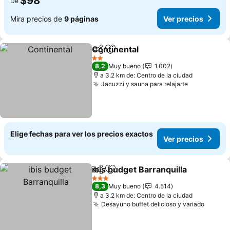
$98
De
Mira precios de
9 páginas
Ver precios
Continental
Compartir
Agregar a favoritos
2 Estrellas
8,2
Muy bueno
1.002
a 3.2 km de: Centro de la ciudad
Jacuzzi y sauna para relajarte
Elige fechas para ver los precios exactos
Ver precios
ibis budget Barranquilla
Compartir
Agregar a favoritos
3 Estrellas
8,3
Muy bueno
4.514
a 3.2 km de: Centro de la ciudad
Desayuno buffet delicioso y variado