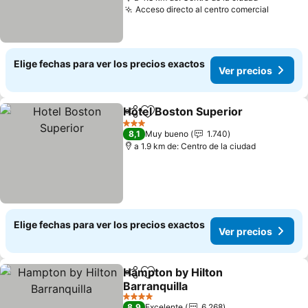
Acceso directo al centro comercial
Elige fechas para ver los precios exactos
Ver precios
Hotel Boston Superior
Compartir
Agregar a favoritos
3 Estrellas
8,1
Muy bueno
1.740
a 1.9 km de: Centro de la ciudad
Elige fechas para ver los precios exactos
Ver precios
Hampton by Hilton
Compartir
Agregar a favoritos
Barranquilla
4 Estrellas
8,9
Excelente
6.268