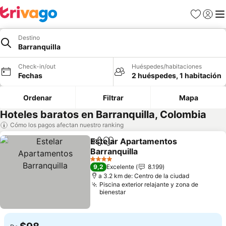
Favoritos
Iniciar 
Me
Destino
Barranquilla
Check-in/out
Huéspedes/habitaciones
Fechas
2 huéspedes, 1 habitación
Ordenar
Filtrar
Mapa
Hoteles baratos en Barranquilla, Colombia
Cómo los pagos afectan nuestro ranking
Estelar Apartamentos
Compartir
Agregar a favoritos
Barranquilla
4 Estrellas
9,2
Excelente
8.199
a 3.2 km de: Centro de la ciudad
Piscina exterior relajante y zona de
bienestar