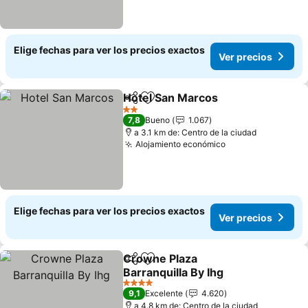
Elige fechas para ver los precios exactos
Ver precios
Hotel San Marcos
Compartir
Agregar a favoritos
2 Estrellas
7,8
Bueno
1.067
a 3.1 km de: Centro de la ciudad
Alojamiento económico
Elige fechas para ver los precios exactos
Ver precios
Crowne Plaza
Compartir
Agregar a favoritos
Barranquilla By Ihg
4 Estrellas
9,1
Excelente
4.620
a 4.8 km de: Centro de la ciudad