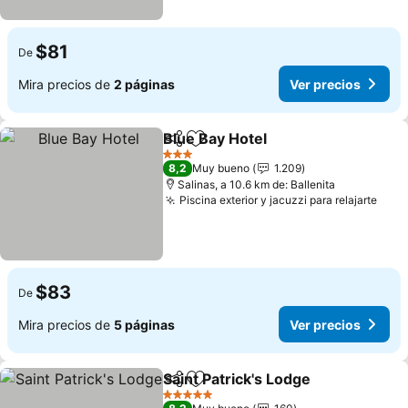
$81
De
Mira precios de
2 páginas
Ver precios
Blue Bay Hotel
Compartir
Agregar a favoritos
3 Estrellas
8,2
Muy bueno
1.209
Salinas, a 10.6 km de: Ballenita
Piscina exterior y jacuzzi para relajarte
$83
De
Mira precios de
5 páginas
Ver precios
Saint Patrick's Lodge
Compartir
Agregar a favoritos
5 Estrellas