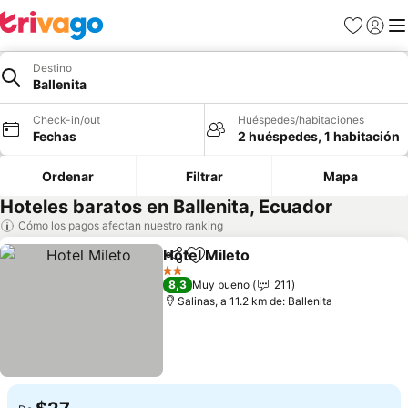
Favoritos
Iniciar 
Me
Destino
Ballenita
Check-in/out
Huéspedes/habitaciones
Fechas
2 huéspedes, 1 habitación
Ordenar
Filtrar
Mapa
Hoteles baratos en Ballenita, Ecuador
Cómo los pagos afectan nuestro ranking
Hotel Mileto
Compartir
Agregar a favoritos
2 Estrellas
8,3
Muy bueno
211
Salinas, a 11.2 km de: Ballenita