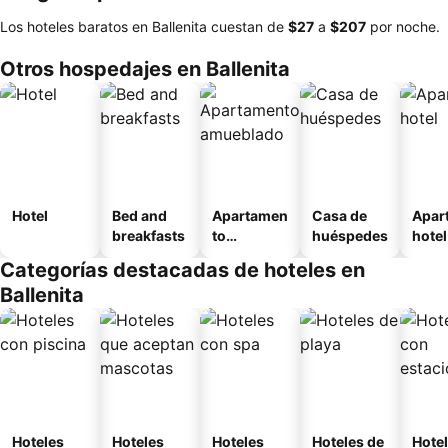
Los hoteles baratos en Ballenita cuestan de
‎$27
a
‎$207
por noche.
Otros hospedajes en Ballenita
Hotel
Bed and
Apartamen
Casa de
Apar
breakfasts
to
huéspedes
hotel
amueblad
Categorías destacadas de hoteles en
o
Ballenita
Hoteles
Hoteles
Hoteles
Hoteles de
Hote