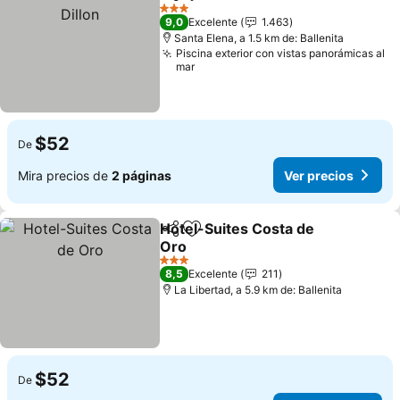
Compartir
Agregar a favoritos
3 Estrellas
9,0
Excelente
1.463
Santa Elena, a 1.5 km de: Ballenita
Piscina exterior con vistas panorámicas al
mar
$52
De
Mira precios de
2 páginas
Ver precios
Hotel-Suites Costa de
Compartir
Agregar a favoritos
Oro
3 Estrellas
8,5
Excelente
211
La Libertad, a 5.9 km de: Ballenita
$52
De