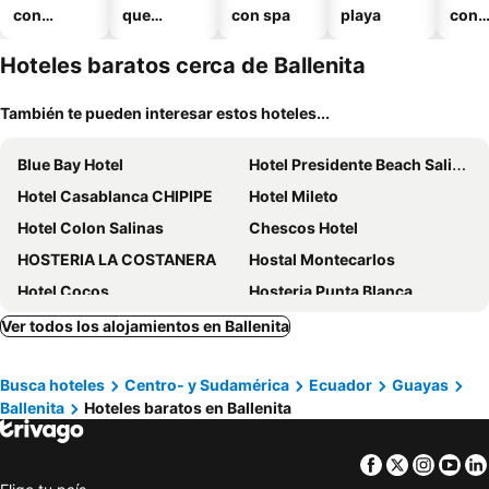
con
que
con spa
playa
con
piscina
aceptan
esta
mascotas
mien
Hoteles baratos cerca de Ballenita
También te pueden interesar estos hoteles...
Blue Bay Hotel
Hotel Presidente Beach Salinas
Hotel Casablanca CHIPIPE
Hotel Mileto
Hotel Colon Salinas
Chescos Hotel
HOSTERIA LA COSTANERA
Hostal Montecarlos
Hotel Cocos
Hosteria Punta Blanca
Hotel Marvento II
Hosteria Farallon Dillon
Ver todos los alojamientos en Ballenita
BlackPoint
Hotel Casablanca Salinas
Busca hoteles
Centro- y Sudamérica
Ecuador
Guayas
Hotel Ipanema Beach By Majestic
Saint Patrick's Lodge
Ballenita
Hoteles baratos en Ballenita
Hotel-Suites Costa de Oro
Hotel Marvento Suites
Hotel Belamar
Cisne II
Facebook
Twitter
Insta
Yo
Yesimar Hotel
Libertad 109 Hotel