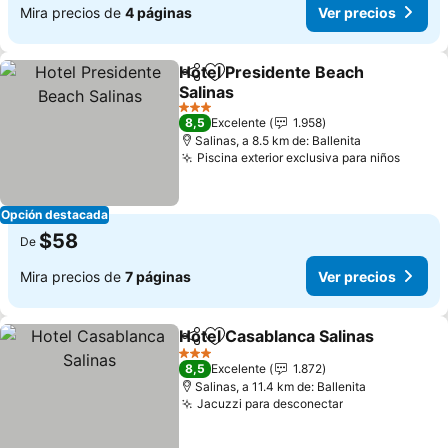
Mira precios de
4 páginas
Ver precios
Hotel Presidente Beach
Compartir
Agregar a favoritos
Salinas
3 Estrellas
8,5
Excelente
1.958
Salinas, a 8.5 km de: Ballenita
Piscina exterior exclusiva para niños
Opción destacada
$58
De
Mira precios de
7 páginas
Ver precios
Hotel Casablanca Salinas
Compartir
Agregar a favoritos
3 Estrellas
8,5
Excelente
1.872
Salinas, a 11.4 km de: Ballenita
Jacuzzi para desconectar