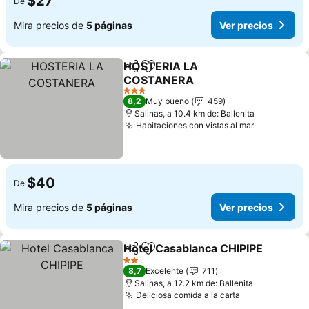
$27
De
Mira precios de
5 páginas
Ver precios
HOSTERIA LA
Compartir
Agregar a favoritos
COSTANERA
3 Estrellas
8,2
Muy bueno
459
Salinas, a 10.4 km de: Ballenita
Habitaciones con vistas al mar
$40
De
Mira precios de
5 páginas
Ver precios
Hotel Casablanca CHIPIPE
Compartir
Agregar a favoritos
2 Estrellas
8,7
Excelente
711
Salinas, a 12.2 km de: Ballenita
Deliciosa comida a la carta