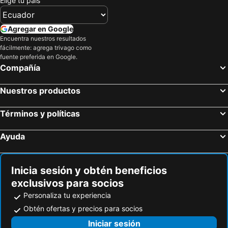
Elige tu país
Hostal Sol Y Mar
Hotel Punta Del Mar, Peninsula De Santa Elena
YESIMAR HOTEL
Selina Montañita
Agregar en Google
Encuentra nuestros resultados
Eddys Hostal
Punta del Mar
fácilmente: agrega trivago como
Valdivia
Salinas
fuente preferida en Google.
Compañía
Palmeras Playa Milina
Posada Pelicano
Hosteria Milina Beach
Grand Paraiso
Nuestros productos
Aragosta
Hostal Dalimar Suizo
Términos y políticas
Cesar's House Salinas
Caridi
Don Mincho
Internacional
Ayuda
Hostal Marejada
Calypsso
Punta Centinela
Euskal
Inicia sesión y obtén beneficios
Habitación Vacacionales Camboriu-Salinas-Ecuador
Suites Mirador
exclusivos para socios
Peninsula Beach
Salinas Montecarlo Malecon
Personaliza tu experiencia
Hosteria Villa Marina
Palmira Inn
Obtén ofertas y precios para socios
Galeria's Beach
Marvento Chipipe
Iniciar sesión