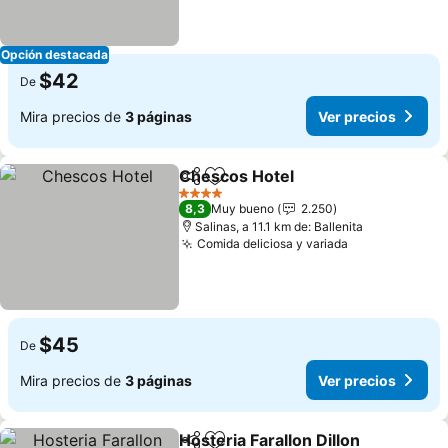
Opción destacada
$42
De
Mira precios de
3 páginas
Ver precios
Chescos Hotel
Compartir
Agregar a favoritos
4 Estrellas
8,3
Muy bueno
2.250
Salinas, a 11.1 km de: Ballenita
Comida deliciosa y variada
$45
De
Mira precios de
3 páginas
Ver precios
Hosteria Farallon Dillon