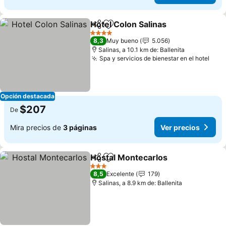
Hotel Colon Salinas
Compartir
Agregar a favoritos
4 Estrellas
8,3
Muy bueno
5.056
Salinas, a 10.1 km de: Ballenita
Spa y servicios de bienestar en el hotel
Opción destacada
$207
De
Mira precios de
3 páginas
Ver precios
Hostal Montecarlos
Compartir
Agregar a favoritos
3 Estrellas
8,5
Excelente
179
Salinas, a 8.9 km de: Ballenita