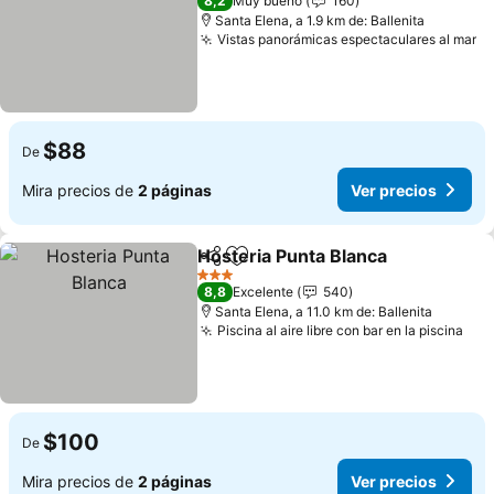
8,2
Muy bueno
160
Santa Elena, a 1.9 km de: Ballenita
Vistas panorámicas espectaculares al mar
$88
De
Mira precios de
2 páginas
Ver precios
Hosteria Punta Blanca
Compartir
Agregar a favoritos
3 Estrellas
8,8
Excelente
540
Santa Elena, a 11.0 km de: Ballenita
Piscina al aire libre con bar en la piscina
$100
De
Mira precios de
2 páginas
Ver precios