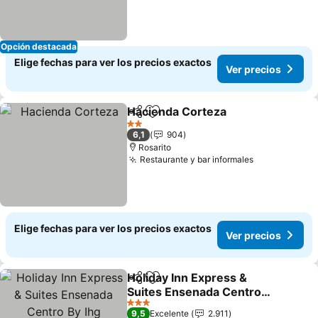
Opción destacada
Elige fechas para ver los precios exactos
Ver precios
Hacienda Corteza
Compartir
Agregar a favoritos
Ver prec
2 Estrellas
6,1
904
Rosarito
Restaurante y bar informales
Ver precios
Elige fechas para ver los precios exactos
Ver precios
Holiday Inn Express &
Compartir
Agregar a favoritos
Suites Ensenada Centro
By Ihg
Ver precios
3 Estrellas
9,5
Excelente
2.911