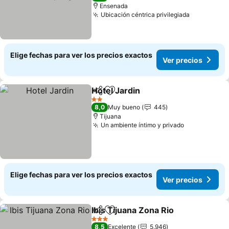
Ensenada
Ubicación céntrica privilegiada
Ver preci
Elige fechas para ver los precios exactos
Ver precios
Hotel Jardin
Compartir
Agregar a favoritos
Ver precios
2 Estrellas
8,0
Muy bueno
445
Tijuana
Un ambiente íntimo y privado
Ver precios
Elige fechas para ver los precios exactos
Ver precios
Ibis Tijuana Zona Rio
Compartir
Agregar a favoritos
Ver p
3 Estrellas
8,5
Excelente
5.946