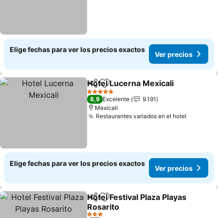
Elige fechas para ver los precios exactos
Ver precios
Hotel Lucerna Mexicali
Compartir
Agregar a favoritos
Ver
5 Estrellas
8,9
Excelente
9.191
Mexicali
Restaurantes variados en el hotel
Ver prec
Elige fechas para ver los precios exactos
Ver precios
Hotel Festival Plaza Playas
Compartir
Agregar a favoritos
Rosarito
Ver precios
3 Estrellas