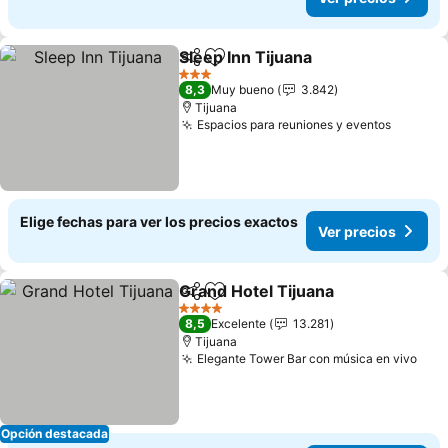
Sleep Inn Tijuana
Compartir
Agregar a favoritos
Ver preci
3 Estrellas
8,3
Muy bueno
3.842
Tijuana
Espacios para reuniones y eventos
Ver pre
Elige fechas para ver los precios exactos
Ver precios
Grand Hotel Tijuana
Compartir
Agregar a favoritos
Ver pr
4 Estrellas
8,5
Excelente
13.281
Tijuana
Elegante Tower Bar con música en vivo
Ver 
Opción destacada