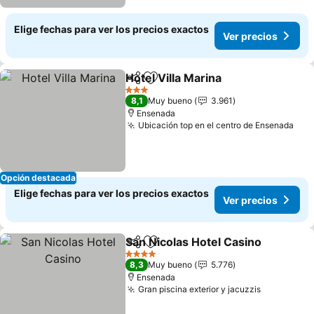
Elige fechas para ver los precios exactos
Ver precios
Hotel Villa Marina
Compartir
Agregar a favoritos
Ver prec
3 Estrellas
8,1
Muy bueno
3.961
Ensenada
Ubicación top en el centro de Ensenada
Ver
Opción destacada
Elige fechas para ver los precios exactos
Ver precios
San Nicolas Hotel Casino
Compartir
Agregar a favoritos
V
4 Estrellas
8,3
Muy bueno
5.776
Ensenada
Gran piscina exterior y jacuzzis
Ver preci