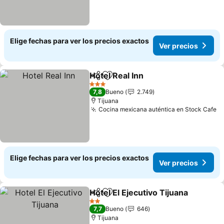
Elige fechas para ver los precios exactos
Ver precios
Hotel Real Inn
Compartir
Agregar a favoritos
Ver precios
3 Estrellas
7,8
Bueno
2.749
Tijuana
Cocina mexicana auténtica en Stock Cafe
Ve
Elige fechas para ver los precios exactos
Ver precios
Hotel El Ejecutivo Tijuana
Compartir
Agregar a favoritos
V
2 Estrellas
7,7
Bueno
646
Tijuana