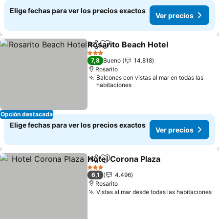
Elige fechas para ver los precios exactos
Ver precios
Rosarito Beach Hotel
Compartir
Agregar a favoritos
Ver p
3 Estrellas
7,8
Bueno
14.818
Rosarito
Balcones con vistas al mar en todas las
habitaciones
Opción destacada
Elige fechas para ver los precios exactos
Ver precios
Hotel Corona Plaza
Compartir
Agregar a favoritos
Ver pre
3 Estrellas
6,1
4.496
Rosarito
Vistas al mar desde todas las habitaciones
Ve