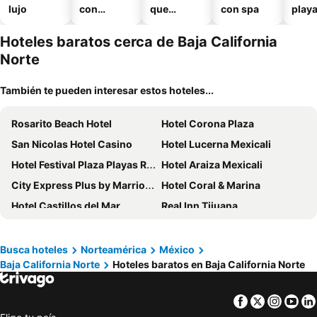
lujo
con
que
con spa
play
piscina
aceptan
mascotas
Hoteles baratos cerca de Baja California
Norte
También te pueden interesar estos hoteles...
Rosarito Beach Hotel
Hotel Corona Plaza
San Nicolas Hotel Casino
Hotel Lucerna Mexicali
Hotel Festival Plaza Playas Rosarito
Hotel Araiza Mexicali
City Express Plus by Marriott Ensenada
Hotel Coral & Marina
Hotel Castillos del Mar
Real Inn Tijuana
Grand Hotel Tijuana
Hotel Calafia
Sleep Inn Mexicali
Hotel Rose Ensenada
Busca hoteles
Norteamérica
México
Baja California Norte
Hoteles baratos en Baja California Norte
City Express by Marriott Rosarito
Hacienda Corteza
City Express Junior by Marriott Tijuana Otay
Ibis Tijuana Zona Rio
Facebook
Twitter
Insta
Yo
Hotel Salazar
Hotel Marea Baja