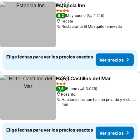
Estancia Inn
Compartir
Agregar a favoritos
Ver precios
4 Estrellas
8,2
Muy bueno
1.745
Tecate
Restaurante El Mezquite renovado
Ver pre
Elige fechas para ver los precios exactos
Ver precios
Hotel Castillos del Mar
Compartir
Agregar a favoritos
Ver
3 Estrellas
7,6
Bueno
3.075
Rosarito
Habitaciones con balcón privado y vistas al
mar
Elige fechas para ver los precios exactos
Ver precios