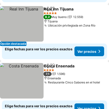
Real Inn Tijuana
Compartir
Agregar a favoritos
Ver precio
5 Estrellas
8,2
Muy bueno
12.559
Tijuana
Ubicación privilegiada en Zona Río
Ver pre
Opción destacada
Elige fechas para ver los precios exactos
Ver precios
Costa Ensenada
Compartir
Agregar a favoritos
Ver precio
4 Estrellas
7,1
1.596
Ensenada
Restaurante Cinco Sabores en el hotel
Ver 
Elige fechas para ver los precios exactos
Ver precios