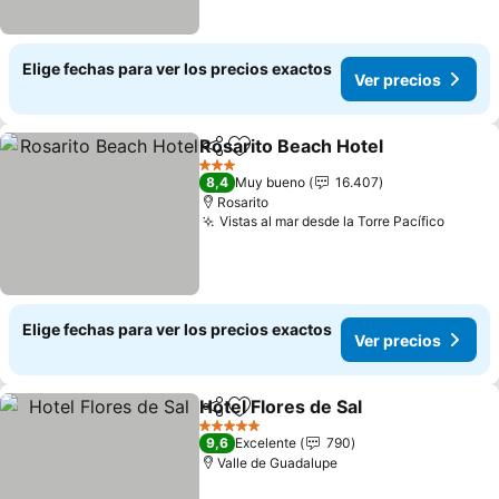
Elige fechas para ver los precios exactos
Ver precios
Rosarito Beach Hotel
Compartir
Agregar a favoritos
Ver p
3 Estrellas
8,4
Muy bueno
16.407
Rosarito
Vistas al mar desde la Torre Pacífico
Ver pr
Elige fechas para ver los precios exactos
Ver precios
Hotel Flores de Sal
Compartir
Agregar a favoritos
Ver pre
5 Estrellas
9,6
Excelente
790
Valle de Guadalupe