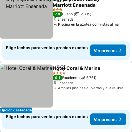
Compartir
Agregar a favoritos
Marriott Ensenada
Ver precios
3 Estrellas
7,8
Bueno
2.605
Ensenada
Piscina en la azotea con vistas al mar
Ver p
Elige fechas para ver los precios exactos
Ver precios
Hotel Coral & Marina
Compartir
Agregar a favoritos
Ver p
4 Estrellas
9,1
Excelente
6.761
Ensenada
Amplias piscinas cubiertas y al aire libre
Ver
Opción destacada
Elige fechas para ver los precios exactos
Ver precios