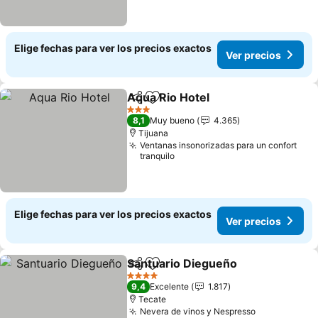
Elige fechas para ver los precios exactos
Ver precios
Aqua Rio Hotel
Compartir
Agregar a favoritos
Ver precios
3 Estrellas
8,1
Muy bueno
4.365
Tijuana
Ventanas insonorizadas para un confort
tranquilo
Elige fechas para ver los precios exactos
Ver precios
Santuario Diegueño
Compartir
Agregar a favoritos
Ver pr
4 Estrellas
9,4
Excelente
1.817
Tecate
Nevera de vinos y Nespresso
Ver precios