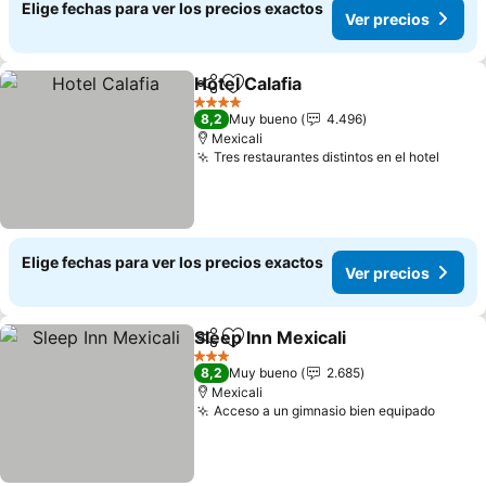
Elige fechas para ver los precios exactos
Ver precios
Hotel Calafia
Compartir
Agregar a favoritos
Ver precios
4 Estrellas
8,2
Muy bueno
4.496
Mexicali
Tres restaurantes distintos en el hotel
Ver p
Elige fechas para ver los precios exactos
Ver precios
Sleep Inn Mexicali
Compartir
Agregar a favoritos
Ver prec
3 Estrellas
8,2
Muy bueno
2.685
Mexicali
Acceso a un gimnasio bien equipado
Ver pr