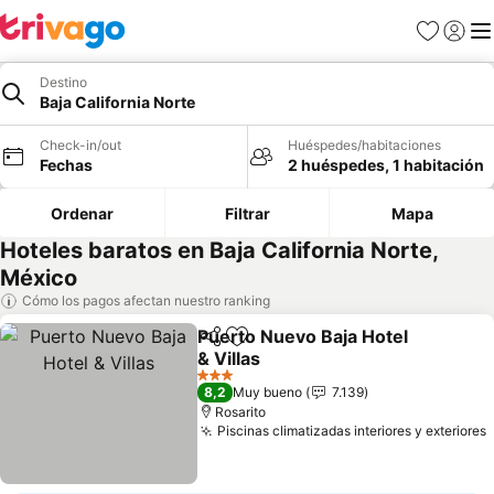
Favoritos
Iniciar 
Me
Destino
Baja California Norte
Check-in/out
Huéspedes/habitaciones
Fechas
2 huéspedes, 1 habitación
Ordenar
Filtrar
Mapa
Hoteles baratos en Baja California Norte,
México
Cómo los pagos afectan nuestro ranking
Puerto Nuevo Baja Hotel
Compartir
Agregar a favoritos
& Villas
Ver precios
3 Estrellas
8,2
Muy bueno
7.139
Rosarito
Piscinas climatizadas interiores y exteriores