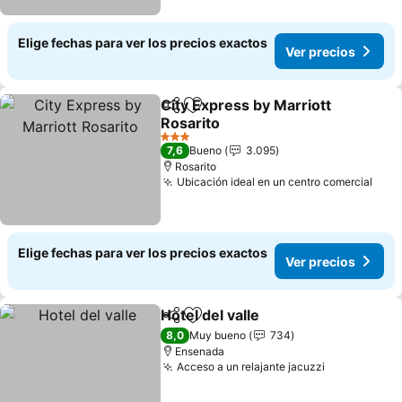
Elige fechas para ver los precios exactos
Ver precios
City Express by Marriott
Compartir
Agregar a favoritos
Rosarito
Ver precios
3 Estrellas
7,6
Bueno
3.095
Rosarito
Ubicación ideal en un centro comercial
Ver 
Elige fechas para ver los precios exactos
Ver precios
Hotel del valle
Compartir
Agregar a favoritos
Ver precios
8,0
Muy bueno
734
Ensenada
Acceso a un relajante jacuzzi
Ver precios