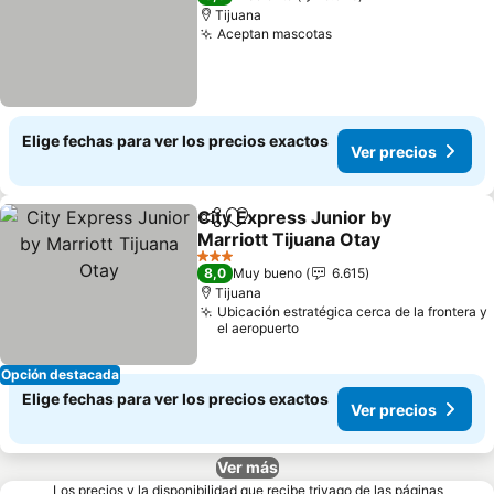
Tijuana
Aceptan mascotas
Ver precios
Elige fechas para ver los precios exactos
Ver precios
City Express Junior by
Compartir
Agregar a favoritos
Marriott Tijuana Otay
Ver precios
3 Estrellas
8,0
Muy bueno
6.615
Tijuana
Ubicación estratégica cerca de la frontera y
el aeropuerto
Opción destacada
Elige fechas para ver los precios exactos
Ver precios
Ver más
Los precios y la disponibilidad que recibe trivago de las páginas