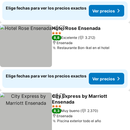
Elige fechas para ver los precios exactos
Ver precios
Hotel Rose Ensenada
Compartir
Agregar a favoritos
Ver 
3 Estrellas
8,8
Excelente
3.212
Ensenada
Restaurante Bon-Ikel en el hotel
Ver preci
Elige fechas para ver los precios exactos
Ver precios
City Express by Marriott
Compartir
Agregar a favoritos
Ensenada
Ver precios
3 Estrellas
8,3
Muy bueno
2.370
Ensenada
Piscina exterior todo el año
Ver precios