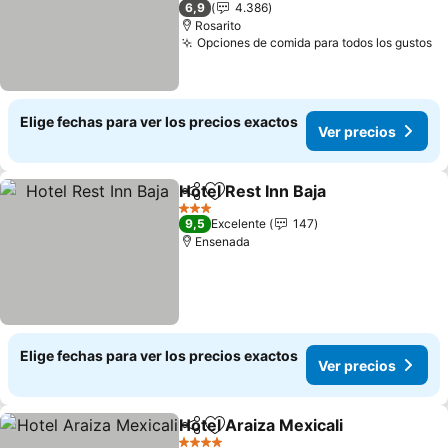
6,9
4.386
Rosarito
Opciones de comida para todos los gustos
Ve
Elige fechas para ver los precios exactos
Ver precios
Hotel Rest Inn Baja
Compartir
Agregar a favoritos
Ver pre
3 Estrellas
9,5
Excelente
147
Ensenada
Elige fechas para ver los precios exactos
Ver precios
Hotel Araiza Mexicali
Compartir
Agregar a favoritos
Ver p