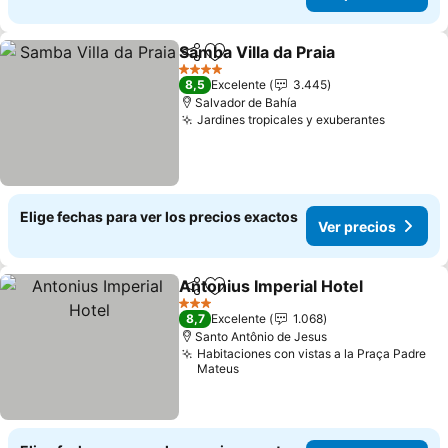
Samba Villa da Praia
Compartir
Agregar a favoritos
4 Estrellas
8,5
Excelente
3.445
Salvador de Bahía
Jardines tropicales y exuberantes
Elige fechas para ver los precios exactos
Ver precios
Antonius Imperial Hotel
Compartir
Agregar a favoritos
3 Estrellas
8,7
Excelente
1.068
Santo Antônio de Jesus
Habitaciones con vistas a la Praça Padre
Mateus