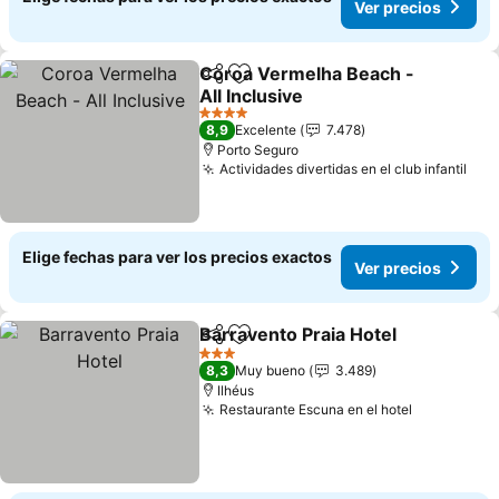
Ver precios
Coroa Vermelha Beach -
Compartir
Agregar a favoritos
All Inclusive
4 Estrellas
8,9
Excelente
7.478
Porto Seguro
Actividades divertidas en el club infantil
Elige fechas para ver los precios exactos
Ver precios
Barravento Praia Hotel
Compartir
Agregar a favoritos
3 Estrellas
8,3
Muy bueno
3.489
Ilhéus
Restaurante Escuna en el hotel