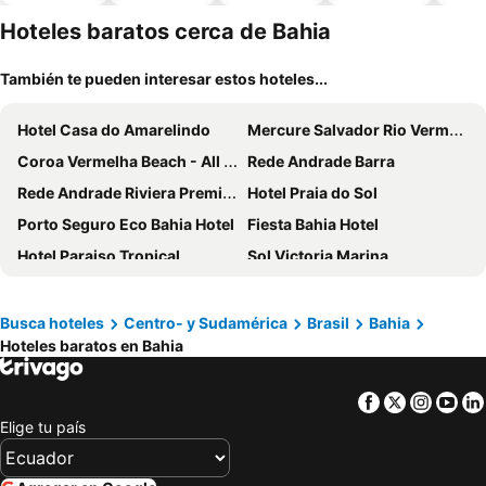
piscina
aceptan
mascotas
Hoteles baratos cerca de Bahia
También te pueden interesar estos hoteles...
Hotel Casa do Amarelindo
Mercure Salvador Rio Vermelho
Coroa Vermelha Beach - All Inclusive
Rede Andrade Barra
Rede Andrade Riviera Premium
Hotel Praia do Sol
Porto Seguro Eco Bahia Hotel
Fiesta Bahia Hotel
Hotel Paraiso Tropical
Sol Victoria Marina
Hotel Fasano Trancoso
Hotel Deville Prime Salvador
Hotel São Domingos
Hotel da Bahia by Wish
Busca hoteles
Centro- y Sudamérica
Brasil
Bahia
Hoteles baratos en Bahia
Kûara Hotel
Pousada Villas do Atlantico
Best Western Shalimar Praia Hotel
Pousada Passárgada
Facebook
Twitter
Insta
Yo
Ibis Salvador Rio Vermelho
Salvador Mar Hotel
Elige tu país
Sueds Plaza
Sotero Hotel
Sueds Segundo Sol
Monte Pascoal Praia Hotel Salvador