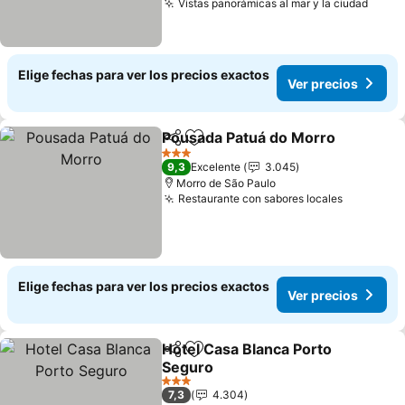
Vistas panorámicas al mar y la ciudad
Elige fechas para ver los precios exactos
Ver precios
Pousada Patuá do Morro
Compartir
Agregar a favoritos
3 Estrellas
9,3
Excelente
3.045
Morro de São Paulo
Restaurante con sabores locales
Elige fechas para ver los precios exactos
Ver precios
Hotel Casa Blanca Porto
Compartir
Agregar a favoritos
Seguro
3 Estrellas
7,3
4.304