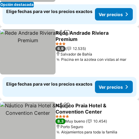
Opción destacada
Elige fechas para ver los precios exactos
Ver precios
Rede Andrade Riviera
Compartir
Agregar a favoritos
Premium
3 Estrellas
6,9
12.535
Salvador de Bahía
Piscina en la azotea con vistas al mar
Elige fechas para ver los precios exactos
Ver precios
Náutico Praia Hotel &
Compartir
Agregar a favoritos
Convention Center
4 Estrellas
8,3
Muy bueno
10.454
Porto Seguro
Alojamientos para toda la familia