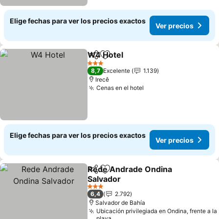
Elige fechas para ver los precios exactos
Ver precios
W4 Hotel
Compartir
Agregar a favoritos
3 Estrellas
8,7
Excelente
1.139
Irecê
Cenas en el hotel
Elige fechas para ver los precios exactos
Ver precios
Rede Andrade Ondina
Compartir
Agregar a favoritos
Salvador
3 Estrellas
6,4
2.792
Salvador de Bahía
Ubicación privilegiada en Ondina, frente a la
playa