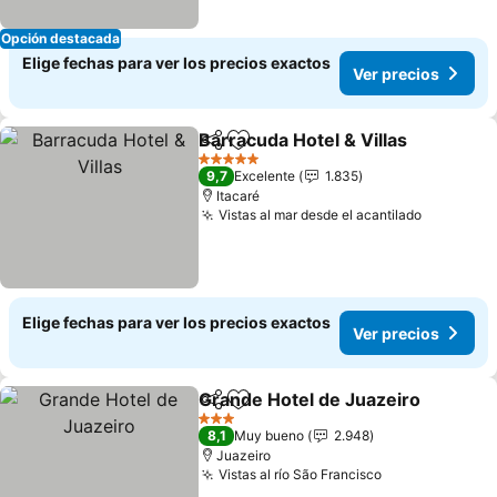
Opción destacada
Elige fechas para ver los precios exactos
Ver precios
Barracuda Hotel & Villas
Compartir
Agregar a favoritos
5 Estrellas
9,7
Excelente
1.835
Itacaré
Vistas al mar desde el acantilado
Elige fechas para ver los precios exactos
Ver precios
Grande Hotel de Juazeiro
Compartir
Agregar a favoritos
3 Estrellas
8,1
Muy bueno
2.948
Juazeiro
Vistas al río São Francisco