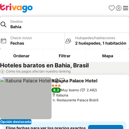
Favoritos
Iniciar 
Me
Destino
Bahia
Check-in/out
Huéspedes/habitaciones
Fechas
2 huéspedes, 1 habitación
Ordenar
Filtrar
Mapa
Hoteles baratos en Bahia, Brasil
Cómo los pagos afectan nuestro ranking
Itabuna Palace Hotel
Compartir
Agregar a favoritos
3 Estrellas
8,3
Muy bueno
2.482
Itabuna
Restaurante Palace Bistrô
Opción destacada
Elige fechas para ver los precios exactos