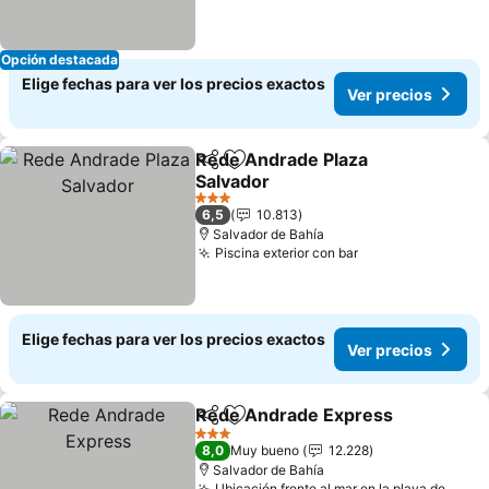
Opción destacada
Elige fechas para ver los precios exactos
Ver precios
Rede Andrade Plaza
Compartir
Agregar a favoritos
Salvador
3 Estrellas
6,5
10.813
Salvador de Bahía
Piscina exterior con bar
Elige fechas para ver los precios exactos
Ver precios
Rede Andrade Express
Compartir
Agregar a favoritos
3 Estrellas
8,0
Muy bueno
12.228
Salvador de Bahía
Ubicación frente al mar en la playa de