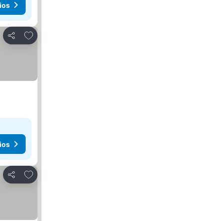
ios
Agregar a favoritos
Compartir
ios
Agregar a favoritos
Compartir