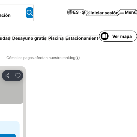
ES · $
Menú
Iniciar sesión
ación
Ver mapa
iudad
Desayuno gratis
Piscina
Estacionamiento
Playa
Apartame
Cómo los pagos afectan nuestro ranking
Agregar a favoritos
Compartir