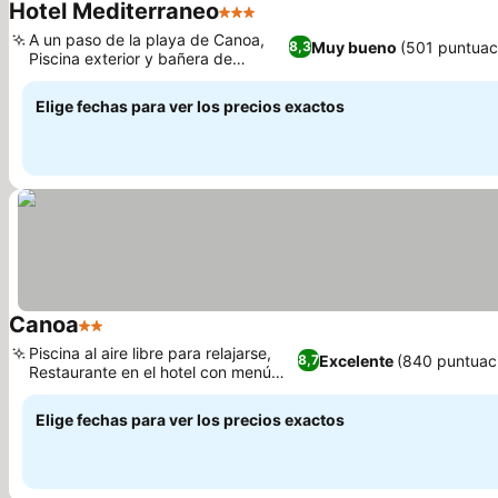
Hotel Mediterraneo
3 Estrellas
Ver precios
A un paso de la playa de Canoa,
Muy bueno
(501 puntuac
8,3
Piscina exterior y bañera de
Ver precios
hidromasaje
Elige fechas para ver los precios exactos
Canoa
2 Estrellas
Ver precios
Piscina al aire libre para relajarse,
Excelente
(840 puntuac
8,7
Restaurante en el hotel con menú
Ver precios
variado.
Elige fechas para ver los precios exactos