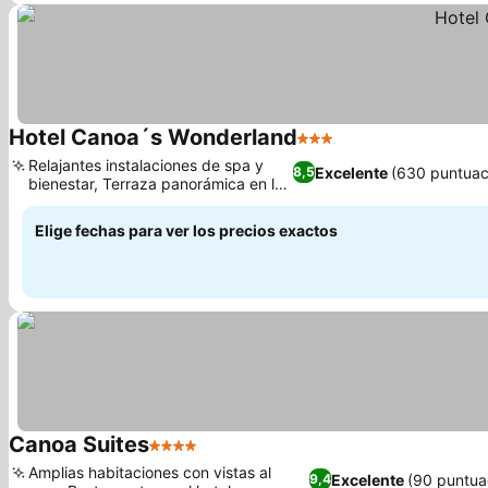
Hotel Canoa´s Wonderland
3 Estrellas
Ver precios
Relajantes instalaciones de spa y
Excelente
(630 puntuac
8,5
bienestar, Terraza panorámica en la
Ver precios
azotea
Elige fechas para ver los precios exactos
Canoa Suites
4 Estrellas
Ver precios
Amplias habitaciones con vistas al
Excelente
(90 puntua
9,4