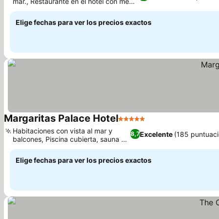
mar., Restaurante en el hotel con menú
Ver precios
variado.
Elige fechas para ver los precios exactos
Margaritas Palace Hotel
5 Estrellas
Ver precios
Habitaciones con vista al mar y
Excelente
(185 puntuaci
8,7
balcones, Piscina cubierta, sauna y
Ver precios
jacuzzi.
Elige fechas para ver los precios exactos