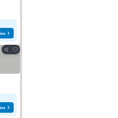
ios
Agregar a favoritos
Compartir
ios