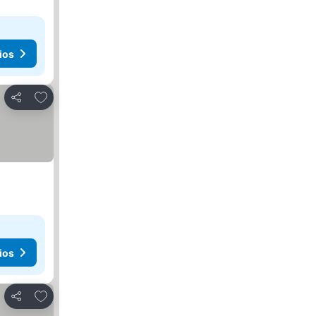
ios
Agregar a favoritos
Compartir
ios
Agregar a favoritos
Compartir