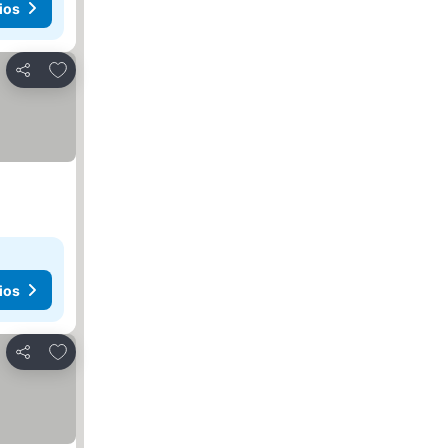
ios
Agregar a favoritos
Compartir
ios
Agregar a favoritos
Compartir