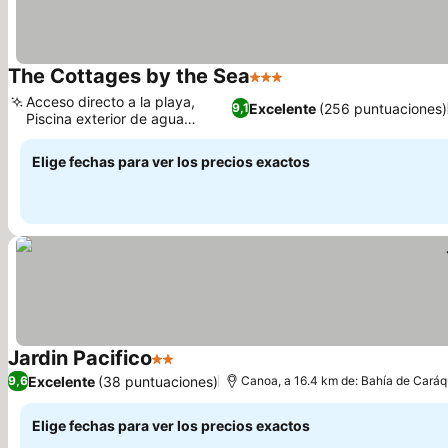
The Cottages by the Sea
3 Estrellas
Ver precios
Acceso directo a la playa,
Excelente
(256 puntuaciones)
9,1
Piscina exterior de agua
Ver precios
cristalina
Elige fechas para ver los precios exactos
Jardin Pacifico
2 Estrellas
Ver precios
Excelente
(38 puntuaciones)
9,6
Canoa, a 16.4 km de: Bahía de Cará
Elige fechas para ver los precios exactos