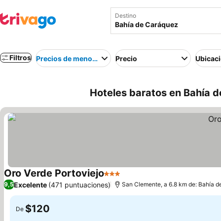
Destino
Filtros
Precios de menor a mayor
Precio
Ubicac
Hoteles baratos en Bahía 
Oro Verde Portoviejo
3 Estrellas
Ver precios
Excelente
(471 puntuaciones)
9,5
San Clemente, a 6.8 km de: Bahía 
$120
De