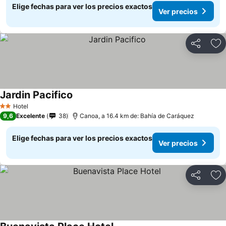
Elige fechas para ver los precios exactos
Ver precios
Compartir
Ag
Jardin Pacifico
Ver precios
Hotel
2 Estrellas
9,6
Excelente
38
Canoa, a 16.4 km de: Bahía de Caráquez
Elige fechas para ver los precios exactos
Ver precios
Compartir
Ag