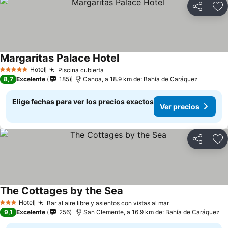
Compartir
Ag
Margaritas Palace Hotel
Ver precios
Hotel
Piscina cubierta
Ver precios
5 Estrellas
8,7
Excelente
185
Canoa, a 18.9 km de: Bahía de Caráquez
Elige fechas para ver los precios exactos
Ver precios
Compartir
Ag
The Cottages by the Sea
Ver precios
Hotel
Bar al aire libre y asientos con vistas al mar
Ver precios
3 Estrellas
9,1
Excelente
256
San Clemente, a 16.9 km de: Bahía de Caráquez