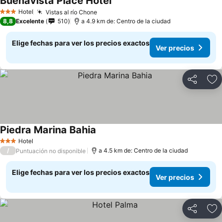
Buenavista Place Hotel
Ver precios
Hotel
Vistas al río Chone
Ver precios
3 Estrellas
8,8
Excelente
510
a 4.9 km de: Centro de la ciudad
Elige fechas para ver los precios exactos
Ver precios
Compartir
Ag
Piedra Marina Bahia
Ver precios
Hotel
3 Estrellas
/
a 4.5 km de: Centro de la ciudad
Puntuación no disponible
Elige fechas para ver los precios exactos
Ver precios
Compartir
Ag