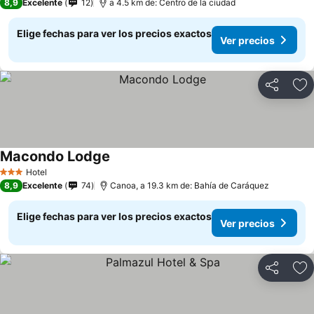
8,9
Excelente
12
a 4.5 km de: Centro de la ciudad
Elige fechas para ver los precios exactos
Ver precios
Compartir
Ag
Macondo Lodge
Ver precios
Hotel
3 Estrellas
8,9
Excelente
74
Canoa, a 19.3 km de: Bahía de Caráquez
Elige fechas para ver los precios exactos
Ver precios
Compartir
Ag