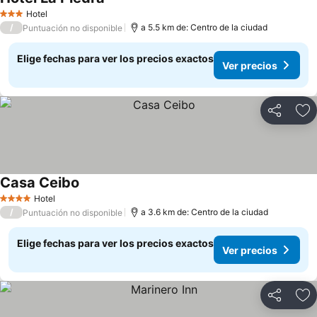
Ver precios
Hotel
3 Estrellas
/
a 5.5 km de: Centro de la ciudad
Puntuación no disponible
Elige fechas para ver los precios exactos
Ver precios
Compartir
Ag
Casa Ceibo
Ver precios
Hotel
4 Estrellas
/
a 3.6 km de: Centro de la ciudad
Puntuación no disponible
Elige fechas para ver los precios exactos
Ver precios
Compartir
Ag