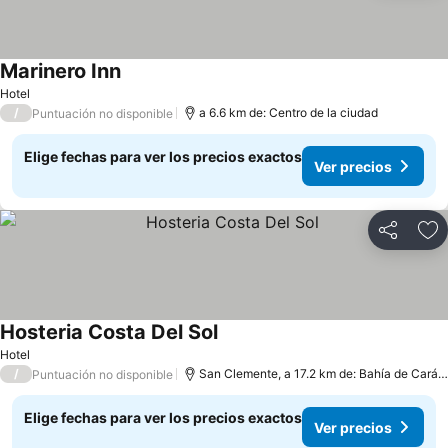
Marinero Inn
Ver precios
Hotel
/
a 6.6 km de: Centro de la ciudad
Puntuación no disponible
Elige fechas para ver los precios exactos
Ver precios
Compartir
Ag
Hosteria Costa Del Sol
Ver precios
Hotel
/
San Clemente, a 17.2 km de: Bahía de Cará
Puntuación no disponible
Elige fechas para ver los precios exactos
Ver precios