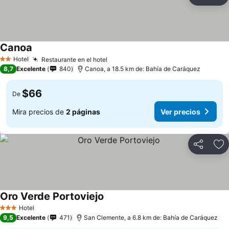
Compartir
Ag
Canoa
Ver precios
Hotel
Restaurante en el hotel
Ver precios
2 Estrellas
8,7
Excelente
840
Canoa, a 18.5 km de: Bahía de Caráquez
$66
De
Mira precios de
2 páginas
Ver precios
Compartir
Ag
Oro Verde Portoviejo
Ver precios
Hotel
3 Estrellas
9,5
Excelente
471
San Clemente, a 6.8 km de: Bahía de Caráquez