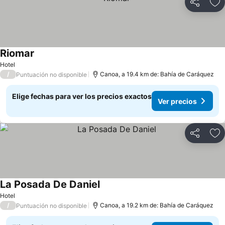
Compartir
Ag
Riomar
Ver precios
Hotel
/
Canoa, a 19.4 km de: Bahía de Caráquez
Puntuación no disponible
Elige fechas para ver los precios exactos
Ver precios
Compartir
Ag
La Posada De Daniel
Ver precios
Hotel
/
Canoa, a 19.2 km de: Bahía de Caráquez
Puntuación no disponible