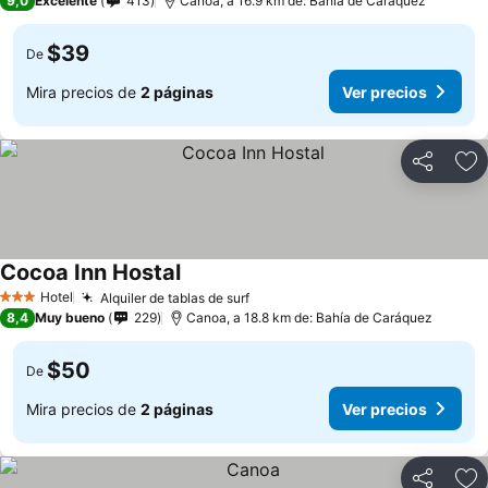
9,0
Excelente
413
Canoa, a 16.9 km de: Bahía de Caráquez
$39
De
Mira precios de
2 páginas
Ver precios
Compartir
Ag
Cocoa Inn Hostal
Ver precios
Hotel
Alquiler de tablas de surf
Ver precios
3 Estrellas
8,4
Muy bueno
229
Canoa, a 18.8 km de: Bahía de Caráquez
$50
De
Mira precios de
2 páginas
Ver precios