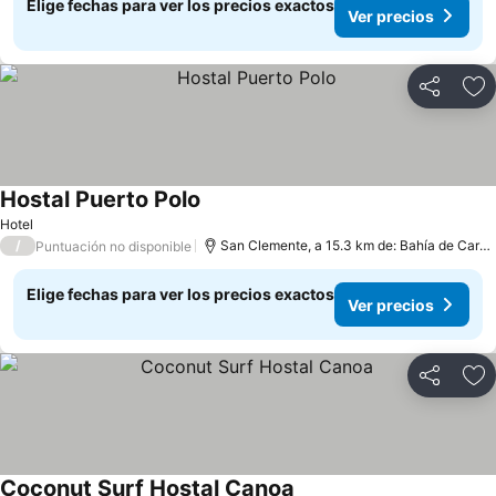
Elige fechas para ver los precios exactos
Ver precios
Compartir
Ag
Hostal Puerto Polo
Ver precios
Hotel
/
San Clemente, a 15.3 km de: Bahía de Cará
Puntuación no disponible
Elige fechas para ver los precios exactos
Ver precios
Compartir
Ag
Coconut Surf Hostal Canoa