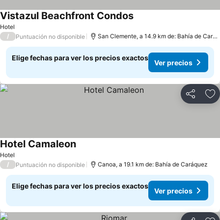
Vistazul Beachfront Condos
Ver precios
Hotel
/
San Clemente, a 14.9 km de: Bahía de Cará
Puntuación no disponible
Elige fechas para ver los precios exactos
Ver precios
Compartir
Ag
Hotel Camaleon
Ver precios
Hotel
/
Canoa, a 19.1 km de: Bahía de Caráquez
Puntuación no disponible
Elige fechas para ver los precios exactos
Ver precios