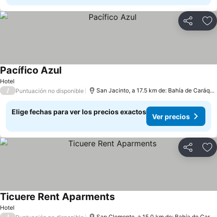
Compartir
Ag
Pacífico Azul
Ver precios
Hotel
/
San Jacinto, a 17.5 km de: Bahía de Caráqu
Puntuación no disponible
Elige fechas para ver los precios exactos
Ver precios
Compartir
Ag
Ticuere Rent Aparments
Ver precios
Hotel
/
San Clemente, a 15.0 km de: Bahía de Cará