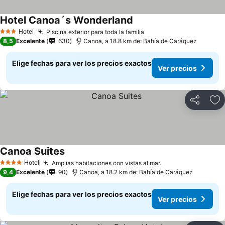
Hotel Canoa´s Wonderland
Ver precios
Hotel
Piscina exterior para toda la familia
Ver precios
3 Estrellas
8,5
Excelente
630
Canoa, a 18.8 km de: Bahía de Caráquez
Elige fechas para ver los precios exactos
Ver precios
Compartir
Ag
Canoa Suites
Ver precios
Hotel
Amplias habitaciones con vistas al mar.
Ver precios
4 Estrellas
9,4
Excelente
90
Canoa, a 18.2 km de: Bahía de Caráquez
Elige fechas para ver los precios exactos
Ver precios