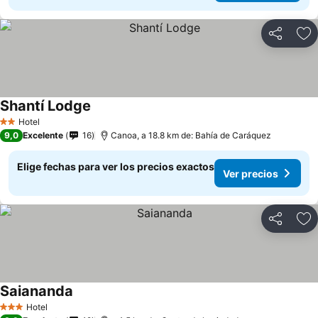
Compartir
Ag
Shantí Lodge
Ver precios
Hotel
2 Estrellas
9,0
Excelente
16
Canoa, a 18.8 km de: Bahía de Caráquez
Elige fechas para ver los precios exactos
Ver precios
Compartir
Ag
Saiananda
Ver precios
Hotel
3 Estrellas