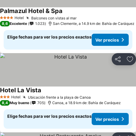
Palmazul Hotel & Spa
Ver precios
Hotel
Balcones con vistas al mar
Ver precios
4 Estrellas
8,6
Excelente
1.023
San Clemente, a 14.9 km de: Bahía de Caráquez
Elige fechas para ver los precios exactos
Ver precios
Compartir
Ag
Hotel La Vista
Ver precios
Hotel
Ubicación frente a la playa de Canoa
Ver precios
3 Estrellas
8,4
Muy bueno
705
Canoa, a 18.9 km de: Bahía de Caráquez
Elige fechas para ver los precios exactos
Ver precios