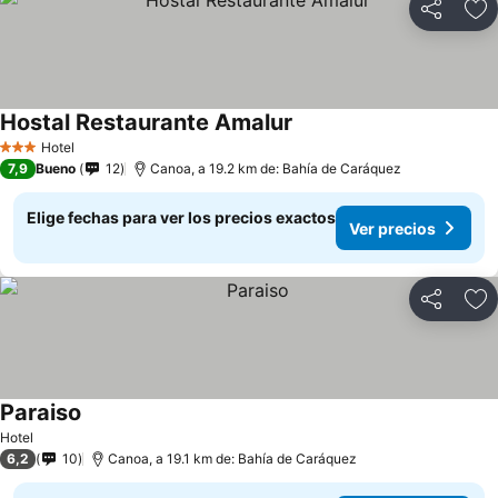
Compartir
Ag
Hostal Restaurante Amalur
Ver precios
Hotel
3 Estrellas
7,9
Bueno
12
Canoa, a 19.2 km de: Bahía de Caráquez
Elige fechas para ver los precios exactos
Ver precios
Compartir
Ag
Paraiso
Ver precios
Hotel
6,2
10
Canoa, a 19.1 km de: Bahía de Caráquez