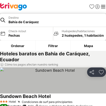
Favoritos
Iniciar 
Me
Destino
Bahía de Caráquez
Check-in/out
Huéspedes/habitaciones
Fechas
2 huéspedes, 1 habitación
Ordenar
Filtrar
Mapa
Hoteles baratos en Bahía de Caráquez,
Ecuador
Cómo los pagos afectan nuestro ranking
Compartir
Ag
Sundown Beach Hotel
Ver precios
Hotel
Condiciones de surf para principiantes
Ver precios
3 Estrellas