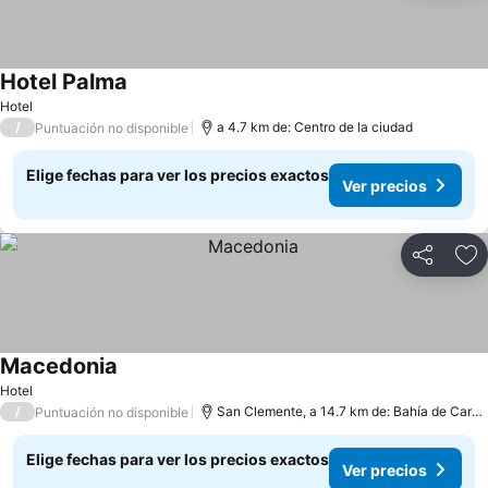
Hotel Palma
Ver precios
Hotel
/
a 4.7 km de: Centro de la ciudad
Puntuación no disponible
Elige fechas para ver los precios exactos
Ver precios
Compartir
Ag
Macedonia
Ver precios
Hotel
/
San Clemente, a 14.7 km de: Bahía de Cará
Puntuación no disponible
Elige fechas para ver los precios exactos
Ver precios