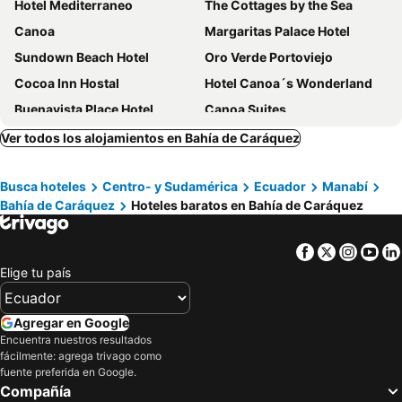
Hotel Mediterraneo
The Cottages by the Sea
Canoa
Margaritas Palace Hotel
Sundown Beach Hotel
Oro Verde Portoviejo
Cocoa Inn Hostal
Hotel Canoa´s Wonderland
Buenavista Place Hotel
Canoa Suites
Hotel La Vista
Palmazul Hotel & Spa
Ver todos los alojamientos en Bahía de Caráquez
Jardin Pacifico
Piedra Marina Bahia
Busca hoteles
Centro- y Sudamérica
Ecuador
Manabí
Hotel Palma
Coco Bongo Hostel
Bahía de Caráquez
Hoteles baratos en Bahía de Caráquez
Hotel La Piedra
Casa Ceibo
Marinero Inn
Saiananda
Facebook
Twitter
Insta
Yo
Hotel El Rio
Vistazul Beachfront Condos
Elige tu país
Hostal Puerto Polo
Hosteria Costa Del Sol
Coconut Surf Hostal Canoa
Pacífico Azul
Agregar en Google
Encuentra nuestros resultados
Hotel San Jacinto
Hosteria Canoa
fácilmente: agrega trivago como
Shantí Lodge
Paraiso
fuente preferida en Google.
Compañía
Hotel Camaleon
Hostal Restaurante Amalur