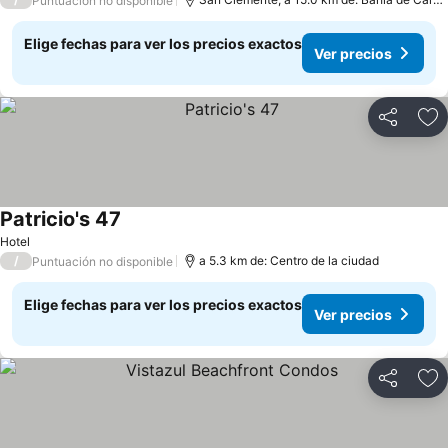
Puntuación no disponible
Elige fechas para ver los precios exactos
Ver precios
Compartir
Ag
Patricio's 47
Ver precios
Hotel
/
a 5.3 km de: Centro de la ciudad
Puntuación no disponible
Elige fechas para ver los precios exactos
Ver precios
Compartir
Ag