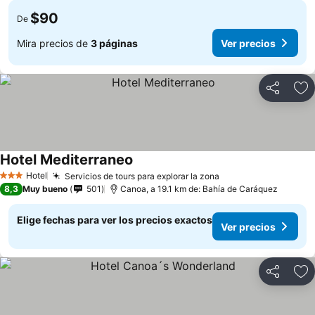
$90
De
Mira precios de
3 páginas
Ver precios
Compartir
Ag
Hotel Mediterraneo
Ver precios
Hotel
Servicios de tours para explorar la zona
Ver precios
3 Estrellas
8,3
Muy bueno
501
Canoa, a 19.1 km de: Bahía de Caráquez
Elige fechas para ver los precios exactos
Ver precios
Compartir
Ag