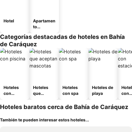
Hotel
Apartamen
to
amueblad
Categorías destacadas de hoteles en Bahía
o
de Caráquez
Hoteles
Hoteles
Hoteles
Hoteles de
Hote
con
que
con spa
playa
con
piscina
aceptan
esta
mascotas
mien
Hoteles baratos cerca de Bahía de Caráquez
También te pueden interesar estos hoteles...