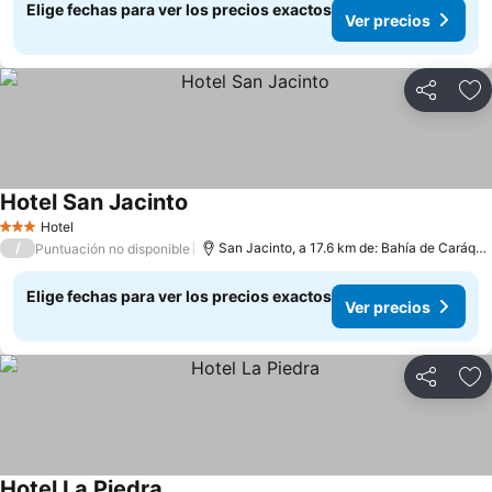
Elige fechas para ver los precios exactos
Ver precios
Compartir
Ag
Hotel San Jacinto
Ver precios
Hotel
3 Estrellas
/
San Jacinto, a 17.6 km de: Bahía de Caráqu
Puntuación no disponible
Elige fechas para ver los precios exactos
Ver precios
Compartir
Ag
Hotel La Piedra