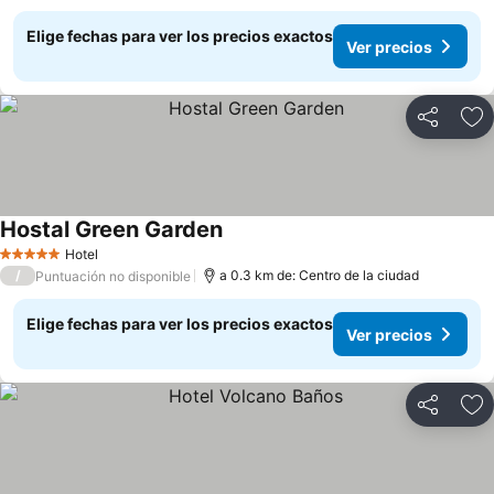
Elige fechas para ver los precios exactos
Ver precios
Compartir
Ag
Hostal Green Garden
Hotel
5 Estrellas
/
a 0.3 km de: Centro de la ciudad
Puntuación no disponible
Elige fechas para ver los precios exactos
Ver precios
Compartir
Ag