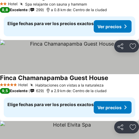
Hotel
Spa relajante con sauna y hammam
2 Estrellas
8,8
Excelente
299
a 0.8 km de: Centro de la ciudad
Elige fechas para ver los precios exactos
Ver precios
Compartir
Ag
Finca Chamanapamba Guest House
Hotel
Habitaciones con vistas a la naturaleza
5 Estrellas
9,5
Excelente
629
a 2.9 km de: Centro de la ciudad
Elige fechas para ver los precios exactos
Ver precios
Compartir
Ag