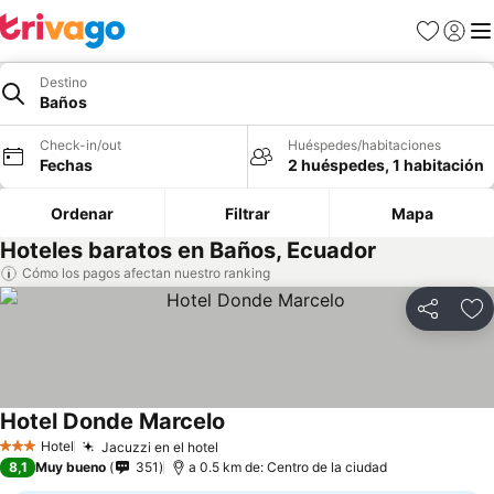
Favoritos
Iniciar 
Me
Destino
Baños
Check-in/out
Huéspedes/habitaciones
Fechas
2 huéspedes, 1 habitación
Ordenar
Filtrar
Mapa
Hoteles baratos en Baños, Ecuador
Cómo los pagos afectan nuestro ranking
Compartir
Ag
Hotel Donde Marcelo
Hotel
Jacuzzi en el hotel
3 Estrellas
8,1
Muy bueno
351
a 0.5 km de: Centro de la ciudad