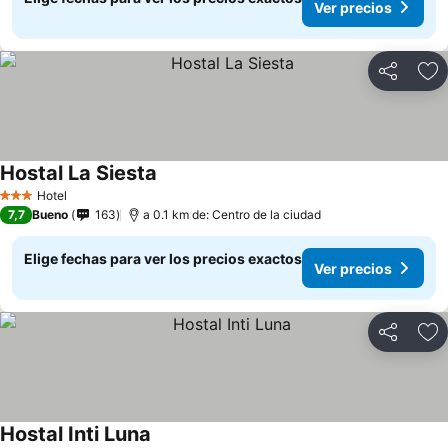
Ver precios
Compartir
Ag
Hostal La Siesta
Hotel
3 Estrellas
7,7
Bueno
163
a 0.1 km de: Centro de la ciudad
Elige fechas para ver los precios exactos
Ver precios
Compartir
Ag
Hostal Inti Luna