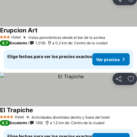
Compartir
Ag
Erupcion Art
Hotel
Vistas panorámicas desde el bar de la azotea
3 Estrellas
8,7
Excelente
1.219
a 0.2 km de: Centro de la ciudad
Elige fechas para ver los precios exactos
Ver precios
Compartir
Ag
El Trapiche
Hotel
Actividades divertidas dentro y fuera del hotel
4 Estrellas
8,5
Excelente
199
a 1.3 km de: Centro de la ciudad
Elige fechas para ver los precios exactos