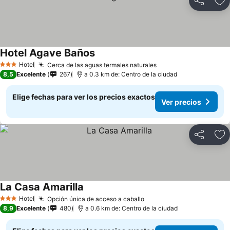
Compartir
Ag
Hotel Agave Baños
Hotel
Cerca de las aguas termales naturales
3 Estrellas
8,5
Excelente
267
a 0.3 km de: Centro de la ciudad
Elige fechas para ver los precios exactos
Ver precios
Compartir
Ag
La Casa Amarilla
Hotel
Opción única de acceso a caballo
3 Estrellas
8,9
Excelente
480
a 0.6 km de: Centro de la ciudad