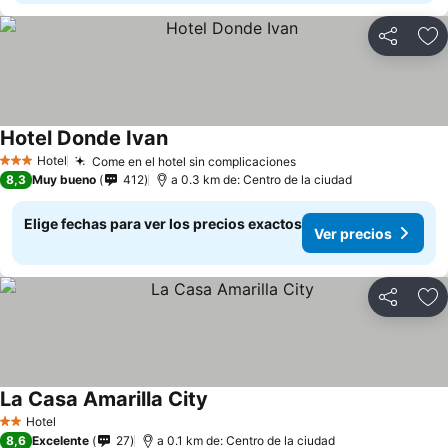
Compartir
Ag
Hotel Donde Ivan
Hotel
Come en el hotel sin complicaciones
3 Estrellas
8,3
Muy bueno
412
a 0.3 km de: Centro de la ciudad
Elige fechas para ver los precios exactos
Ver precios
Compartir
Ag
La Casa Amarilla City
Hotel
2 Estrellas
8,6
Excelente
27
a 0.1 km de: Centro de la ciudad