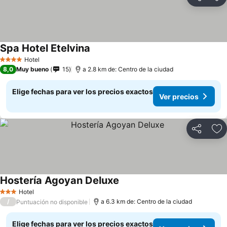
Compartir
Ag
Spa Hotel Etelvina
Hotel
4 Estrellas
8,0
Muy bueno
15
a 2.8 km de: Centro de la ciudad
Elige fechas para ver los precios exactos
Ver precios
Compartir
Ag
Hostería Agoyan Deluxe
Hotel
3 Estrellas
/
a 6.3 km de: Centro de la ciudad
Puntuación no disponible
Elige fechas para ver los precios exactos