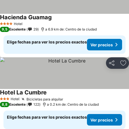
Hacienda Guamag
Hotel
4 Estrellas
9,5
Excelente
29
a 6.9 km de: Centro de la ciudad
Elige fechas para ver los precios exactos
Ver precios
Compartir
Ag
Hotel La Cumbre
Hotel
Bicicletas para alquilar
3 Estrellas
8,8
Excelente
122
a 0.2 km de: Centro de la ciudad
Elige fechas para ver los precios exactos
Ver precios