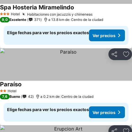
Spa Hosteria Miramelindo
Hotel
Habitaciones con jacuzzis y chimeneas
3 Estrellas
9,0
Excelente
371
a 13.8 km de: Centro de la ciudad
Elige fechas para ver los precios exactos
Ver precios
Compartir
Ag
Paraíso
Hotel
2 Estrellas
7,6
Bueno
42
a 0.2 km de: Centro de la ciudad
Elige fechas para ver los precios exactos
Ver precios