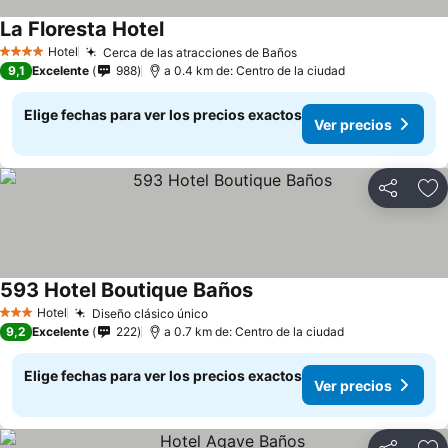
La Floresta Hotel
Hotel
Cerca de las atracciones de Baños
4 Estrellas
9,1
Excelente
988
a 0.4 km de: Centro de la ciudad
Elige fechas para ver los precios exactos
Ver precios
Compartir
Ag
593 Hotel Boutique Baños
Hotel
Diseño clásico único
3 Estrellas
9,2
Excelente
222
a 0.7 km de: Centro de la ciudad
Elige fechas para ver los precios exactos
Ver precios