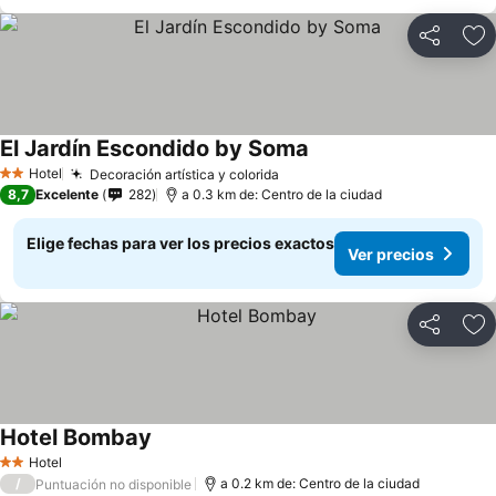
Compartir
Ag
El Jardín Escondido by Soma
Hotel
Decoración artística y colorida
2 Estrellas
8,7
Excelente
282
a 0.3 km de: Centro de la ciudad
Elige fechas para ver los precios exactos
Ver precios
Compartir
Ag
Hotel Bombay
Hotel
2 Estrellas
/
a 0.2 km de: Centro de la ciudad
Puntuación no disponible