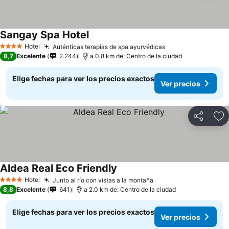
Sangay Spa Hotel
Hotel
Auténticas terapias de spa ayurvédicas
4 Estrellas
8,7
Excelente
2.244
a 0.8 km de: Centro de la ciudad
Elige fechas para ver los precios exactos
Ver precios
Compartir
Ag
Aldea Real Eco Friendly
Hotel
Junto al río con vistas a la montaña
4 Estrellas
8,8
Excelente
641
a 2.0 km de: Centro de la ciudad
Elige fechas para ver los precios exactos
Ver precios