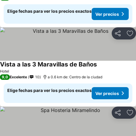
Elige fechas para ver los precios exactos
Ver precios
Compartir
Ag
Vista a las 3 Maravillas de Baños
Hotel
9,0
Excelente
10
a 0.6 km de: Centro de la ciudad
Elige fechas para ver los precios exactos
Ver precios
Compartir
Ag