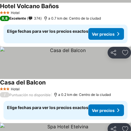
Hotel Volcano Baños
Hotel
3 Estrellas
8,8
Excelente
374
a 0.7 km de: Centro de la ciudad
Elige fechas para ver los precios exactos
Ver precios
Compartir
Ag
Casa del Balcon
Hotel
3 Estrellas
/
a 0.2 km de: Centro de la ciudad
Puntuación no disponible
Elige fechas para ver los precios exactos
Ver precios