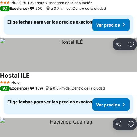
Hotel
Lavadora y secadora en la habitación
3 Estrellas
9,1
Excelente
500
a 0.7 km de: Centro de la ciudad
Elige fechas para ver los precios exactos
Ver precios
Compartir
Ag
Hostal ILÉ
Hotel
3 Estrellas
9,1
Excelente
169
a 0.6 km de: Centro de la ciudad
Elige fechas para ver los precios exactos
Ver precios
Compartir
Ag