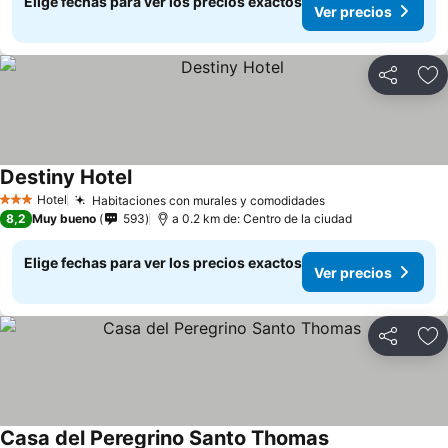
Elige fechas para ver los precios exactos
Ver precios
Compartir
Ag
Destiny Hotel
Hotel
Habitaciones con murales y comodidades
3 Estrellas
8,2
Muy bueno
593
a 0.2 km de: Centro de la ciudad
Elige fechas para ver los precios exactos
Ver precios
Compartir
Ag
Casa del Peregrino Santo Thomas