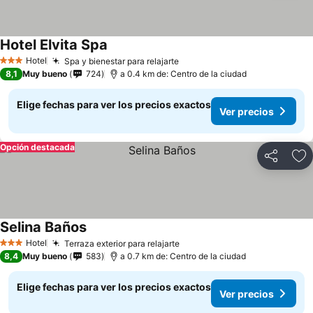
Hotel Elvita Spa
Hotel
Spa y bienestar para relajarte
3 Estrellas
8,1
Muy bueno
724
a 0.4 km de: Centro de la ciudad
Elige fechas para ver los precios exactos
Ver precios
Opción destacada
Compartir
Ag
Selina Baños
Hotel
Terraza exterior para relajarte
3 Estrellas
8,4
Muy bueno
583
a 0.7 km de: Centro de la ciudad
Elige fechas para ver los precios exactos
Ver precios