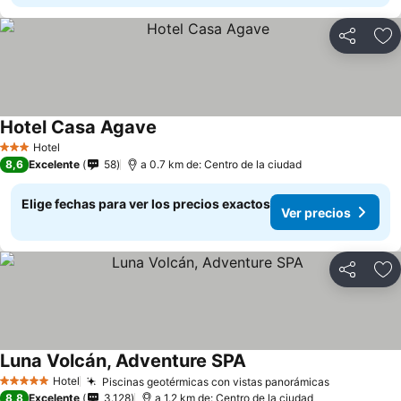
Compartir
Ag
Hotel Casa Agave
Hotel
3 Estrellas
8,6
Excelente
58
a 0.7 km de: Centro de la ciudad
Elige fechas para ver los precios exactos
Ver precios
Compartir
Ag
Luna Volcán, Adventure SPA
Hotel
Piscinas geotérmicas con vistas panorámicas
5 Estrellas
8,8
Excelente
3.128
a 1.2 km de: Centro de la ciudad