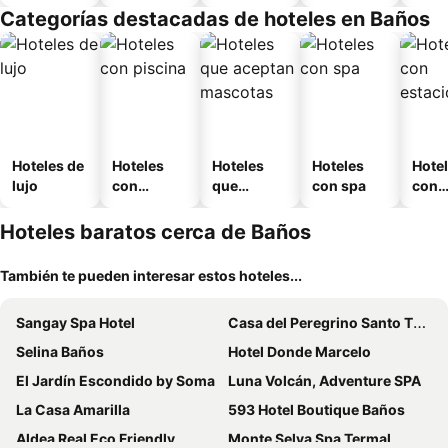
amueblad
Categorías destacadas de hoteles en Baños
o
Hoteles de
Hoteles
Hoteles
Hoteles
Hote
lujo
con
que
con spa
con
piscina
aceptan
esta
mascotas
mien
Hoteles baratos cerca de Baños
También te pueden interesar estos hoteles...
Sangay Spa Hotel
Casa del Peregrino Santo Thomas
Selina Baños
Hotel Donde Marcelo
El Jardín Escondido by Soma
Luna Volcán, Adventure SPA
La Casa Amarilla
593 Hotel Boutique Baños
Aldea Real Eco Friendly
Monte Selva Spa Termal