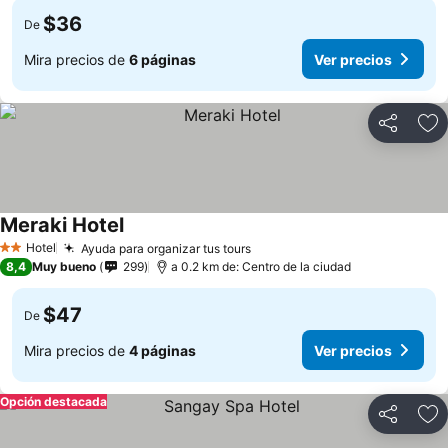
$36
De
Mira precios de
6 páginas
Ver precios
Compartir
Ag
Meraki Hotel
Hotel
Ayuda para organizar tus tours
2 Estrellas
8,4
Muy bueno
299
a 0.2 km de: Centro de la ciudad
$47
De
Mira precios de
4 páginas
Ver precios
Opción destacada
Compartir
Ag