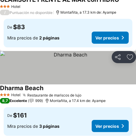
Ver pre
Hotel
3 Estrellas
/
Montañita, a 17.3 km de: Ayampe
Puntuación no disponible
$83
De
Mira precios de
2 páginas
Ver precios
Compartir
Ag
Dharma Beach
Ver precios
Hotel
Restaurante de mariscos de lujo
Ver precios
3 Estrellas
8,7
Excelente
999
Montañita, a 17.4 km de: Ayampe
$161
De
Mira precios de
3 páginas
Ver precios