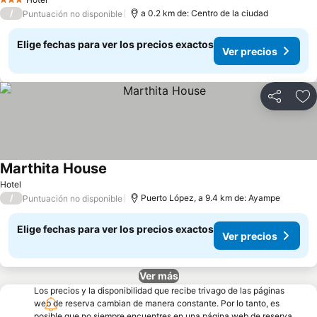
3 Estrellas
/
a 0.2 km de: Centro de la ciudad
Puntuación no disponible
Elige fechas para ver los precios exactos
Ver precios
Compartir
Ag
Marthita House
Ver precios
Hotel
/
Puerto López, a 9.4 km de: Ayampe
Puntuación no disponible
Elige fechas para ver los precios exactos
Ver precios
Ver más
Los precios y la disponibilidad que recibe trivago de las páginas
web de reserva cambian de manera constante. Por lo tanto, es
posible que no siempre encuentres en una página web de reserva