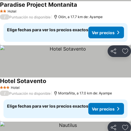
Paradise Project Montanita
Ver precios
Hotel
2 Estrellas
/
Olón, a 17.7 km de: Ayampe
Puntuación no disponible
Elige fechas para ver los precios exactos
Ver precios
Compartir
Ag
Hotel Sotavento
Ver precios
Hotel
3 Estrellas
/
Montañita, a 17.0 km de: Ayampe
Puntuación no disponible
Elige fechas para ver los precios exactos
Ver precios
Compartir
Ag