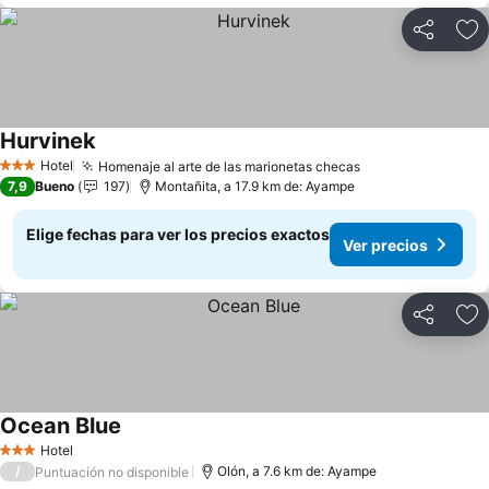
Compartir
Ag
Hurvinek
Ver precios
Hotel
Homenaje al arte de las marionetas checas
Ver precios
3 Estrellas
7,9
Bueno
197
Montañita, a 17.9 km de: Ayampe
Elige fechas para ver los precios exactos
Ver precios
Compartir
Ag
Ocean Blue
Ver precios
Hotel
3 Estrellas
/
Olón, a 7.6 km de: Ayampe
Puntuación no disponible