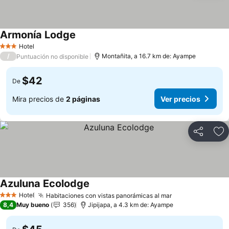
Armonía Lodge
Ver precios
Hotel
3 Estrellas
/
Montañita, a 16.7 km de: Ayampe
Puntuación no disponible
$42
De
Mira precios de
2 páginas
Ver precios
Compartir
Ag
Azuluna Ecolodge
Ver precios
Hotel
Habitaciones con vistas panorámicas al mar
Ver precios
3 Estrellas
8,4
Muy bueno
356
Jipijapa, a 4.3 km de: Ayampe