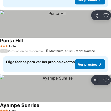
Compartir
Ag
Punta Hill
Ver precios
Hotel
3 Estrellas
/
Montañita, a 16.9 km de: Ayampe
Puntuación no disponible
Elige fechas para ver los precios exactos
Ver precios
Compartir
Ag
Ayampe Sunrise
Ver precios
Hotel