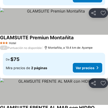
Compartir
Ag
GLAMSUITE Premiun Montañita
Ver precios
Hotel
3 Estrellas
/
Montañita, a 19.4 km de: Ayampe
Puntuación no disponible
$75
De
Mira precios de
2 páginas
Ver precios
Compartir
Ag
GLAMSUITE FRENTE AL MAR con HIDRO