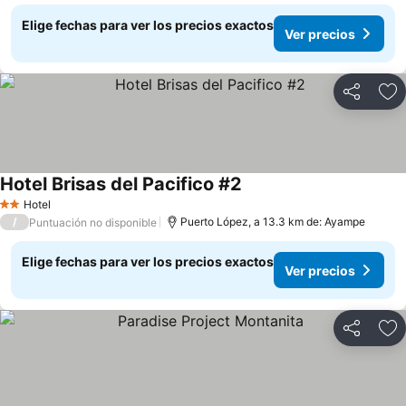
Elige fechas para ver los precios exactos
Ver precios
Compartir
Ag
Hotel Brisas del Pacifico #2
Ver precios
Hotel
2 Estrellas
/
Puerto López, a 13.3 km de: Ayampe
Puntuación no disponible
Elige fechas para ver los precios exactos
Ver precios
Compartir
Ag