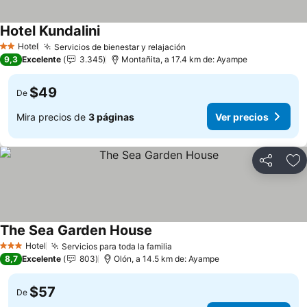
Hotel Kundalini
Ver precios
Hotel
Servicios de bienestar y relajación
Ver precios
2 Estrellas
9,3
Excelente
3.345
Montañita, a 17.4 km de: Ayampe
$49
De
Mira precios de
3 páginas
Ver precios
Compartir
Ag
The Sea Garden House
Ver precios
Hotel
Servicios para toda la familia
Ver precios
3 Estrellas
8,7
Excelente
803
Olón, a 14.5 km de: Ayampe
$57
De