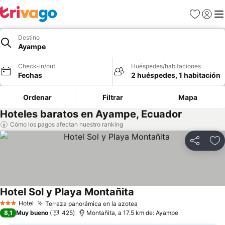
Favoritos
Iniciar 
Me
Destino
Ayampe
Check-in/out
Huéspedes/habitaciones
Fechas
2 huéspedes, 1 habitación
Ordenar
Filtrar
Mapa
Hoteles baratos en Ayampe, Ecuador
Cómo los pagos afectan nuestro ranking
Compartir
Ag
Hotel Sol y Playa Montañita
Ver precios
Hotel
Terraza panorámica en la azotea
Ver precios
3 Estrellas
8,1
Muy bueno
425
Montañita, a 17.5 km de: Ayampe