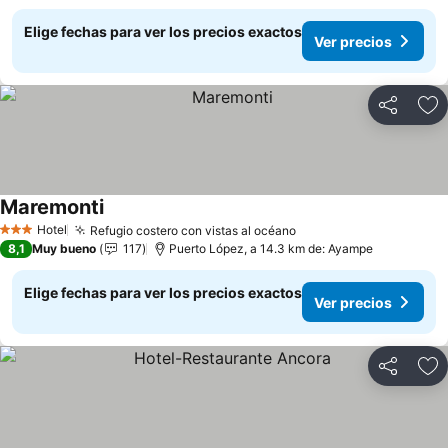
Elige fechas para ver los precios exactos
Ver precios
Compartir
Ag
Maremonti
Ver precios
Hotel
Refugio costero con vistas al océano
Ver precios
3 Estrellas
8,1
Muy bueno
117
Puerto López, a 14.3 km de: Ayampe
Elige fechas para ver los precios exactos
Ver precios
Compartir
Ag