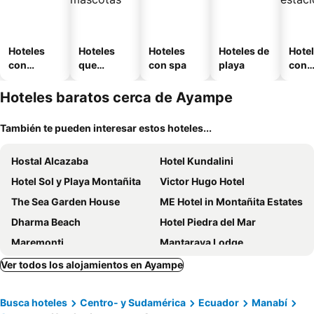
Hoteles
Hoteles
Hoteles
Hoteles de
Hote
con
que
con spa
playa
con
piscina
aceptan
esta
mascotas
mien
Hoteles baratos cerca de Ayampe
También te pueden interesar estos hoteles...
Hostal Alcazaba
Hotel Kundalini
Hotel Sol y Playa Montañita
Victor Hugo Hotel
The Sea Garden House
ME Hotel in Montañita Estates
Dharma Beach
Hotel Piedra del Mar
Maremonti
Mantaraya Lodge
Hotel Berlín International
Ocean Blue
Ver todos los alojamientos en Ayampe
Ocean Blue Hotel
Hotel-Restaurante Ancora
Busca hoteles
Centro- y Sudamérica
Ecuador
Manabí
Rincón d'Olón Boutique Hotel
Azuluna Ecolodge