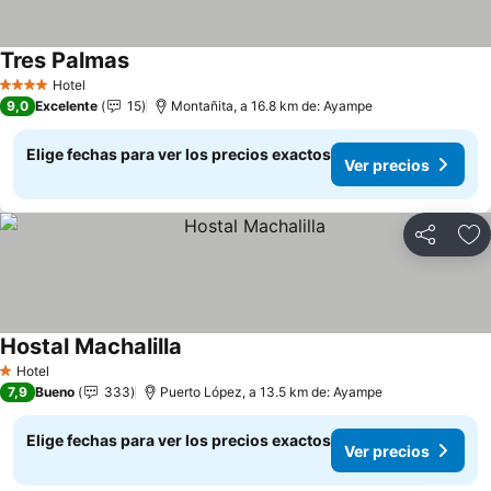
Tres Palmas
Ver precios
Hotel
4 Estrellas
9,0
Excelente
15
Montañita, a 16.8 km de: Ayampe
Elige fechas para ver los precios exactos
Ver precios
Compartir
Ag
Hostal Machalilla
Ver precios
Hotel
1 Estrellas
7,9
Bueno
333
Puerto López, a 13.5 km de: Ayampe
Elige fechas para ver los precios exactos
Ver precios