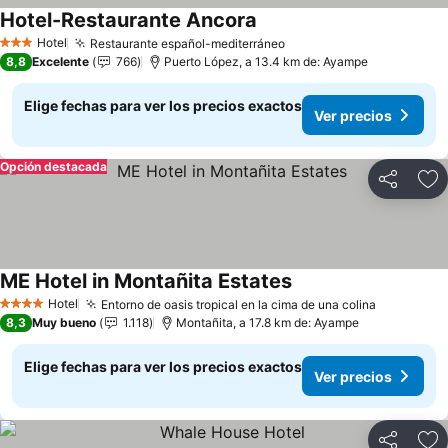
Hotel-Restaurante Ancora
Ver precios
Hotel
Restaurante español-mediterráneo
Ver precios
3 Estrellas
8,8
Excelente
766
Puerto López, a 13.4 km de: Ayampe
Elige fechas para ver los precios exactos
Ver precios
Opción destacada
Compartir
Ag
ME Hotel in Montañita Estates
Ver precios
Hotel
Entorno de oasis tropical en la cima de una colina
Ver preci
4 Estrellas
8,3
Muy bueno
1.118
Montañita, a 17.8 km de: Ayampe
Elige fechas para ver los precios exactos
Ver precios