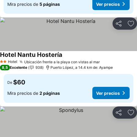
Mira precios de
5 páginas
Ver precios
Compartir
Ag
Hotel Nantu Hostería
Ver precios
Hotel
Ubicación frente a la playa con vistas al mar
Ver precios
2 Estrellas
8,5
Excelente
938
Puerto López, a 14.4 km de: Ayampe
$60
De
Mira precios de
2 páginas
Ver precios
Compartir
Ag