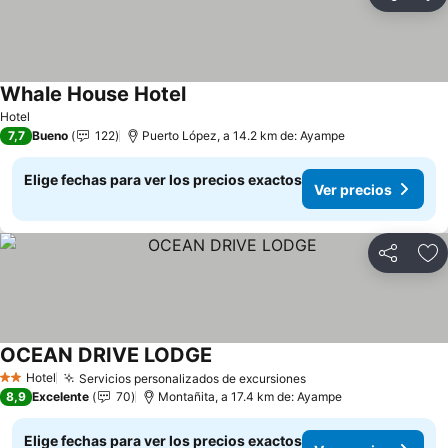
Compartir
Ag
Whale House Hotel
Ver precios
Hotel
7,7
Bueno
122
Puerto López, a 14.2 km de: Ayampe
Elige fechas para ver los precios exactos
Ver precios
Compartir
Ag
OCEAN DRIVE LODGE
Ver precios
Hotel
Servicios personalizados de excursiones
Ver precios
2 Estrellas
8,9
Excelente
70
Montañita, a 17.4 km de: Ayampe
Elige fechas para ver los precios exactos