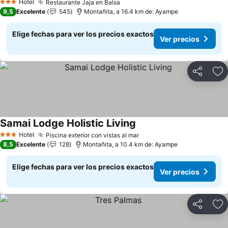
Hotel
Restaurante Jaja en Balsa
Ver precios
3 Estrellas
9,5
Excelente
545
Montañita, a 16.4 km de: Ayampe
Elige fechas para ver los precios exactos
Ver precios
Compartir
Ag
Samai Lodge Holistic Living
Ver precios
Hotel
Piscina exterior con vistas al mar
Ver precios
3 Estrellas
8,5
Excelente
128
Montañita, a 10.4 km de: Ayampe
Elige fechas para ver los precios exactos
Ver precios
Compartir
Ag