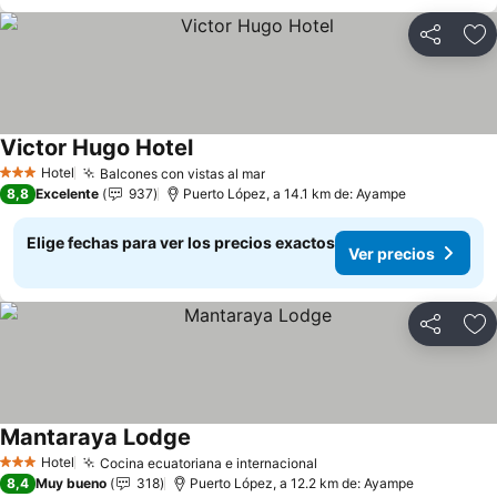
Compartir
Ag
Victor Hugo Hotel
Ver precios
Hotel
Balcones con vistas al mar
Ver precios
3 Estrellas
8,8
Excelente
937
Puerto López, a 14.1 km de: Ayampe
Elige fechas para ver los precios exactos
Ver precios
Compartir
Ag
Mantaraya Lodge
Ver precios
Hotel
Cocina ecuatoriana e internacional
Ver precios
3 Estrellas
8,4
Muy bueno
318
Puerto López, a 12.2 km de: Ayampe