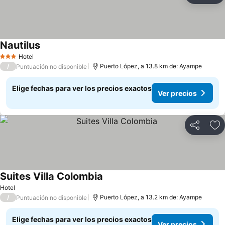
Nautilus
Ver precios
Hotel
3 Estrellas
/
Puerto López, a 13.8 km de: Ayampe
Puntuación no disponible
Elige fechas para ver los precios exactos
Ver precios
Compartir
Ag
Suites Villa Colombia
Ver precios
Hotel
/
Puerto López, a 13.2 km de: Ayampe
Puntuación no disponible
Elige fechas para ver los precios exactos
Ver precios