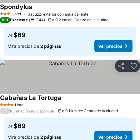
Spondylus
Ver precios
Hotel
Jacuzzi exterior con agua caliente
Ver precios
3 Estrellas
9,3
Excelente
344
a 0.2 km de: Centro de la ciudad
$69
De
Mira precios de
2 páginas
Ver precios
Compartir
Ag
Cabañas La Tortuga
Ver precios
Hotel
4 Estrellas
/
a 0.1 km de: Centro de la ciudad
Puntuación no disponible
$69
De
Mira precios de
2 páginas
Ver precios