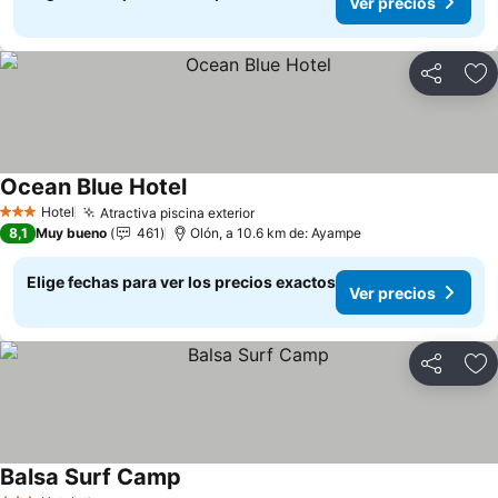
Ver precios
Compartir
Ag
Ocean Blue Hotel
Ver precios
Hotel
Atractiva piscina exterior
Ver precios
3 Estrellas
8,1
Muy bueno
461
Olón, a 10.6 km de: Ayampe
Elige fechas para ver los precios exactos
Ver precios
Compartir
Ag
Balsa Surf Camp
Ver precios