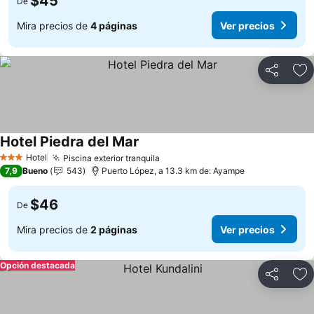
$45
De
Mira precios de
4 páginas
Ver precios
Compartir
Ag
Hotel Piedra del Mar
Ver precios
Hotel
Piscina exterior tranquila
Ver precios
3 Estrellas
7,9
Bueno
543
Puerto López, a 13.3 km de: Ayampe
$46
De
Mira precios de
2 páginas
Ver precios
Opción destacada
Compartir
Ag