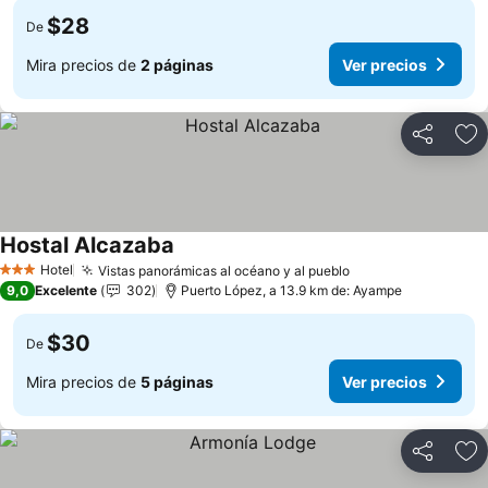
$28
De
Mira precios de
2 páginas
Ver precios
Compartir
Ag
Hostal Alcazaba
Ver precios
Hotel
Vistas panorámicas al océano y al pueblo
Ver precios
3 Estrellas
9,0
Excelente
302
Puerto López, a 13.9 km de: Ayampe
$30
De
Mira precios de
5 páginas
Ver precios
Compartir
Ag