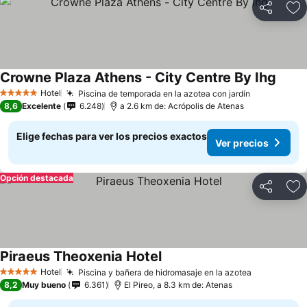
Compartir
Ag
Crowne Plaza Athens - City Centre By Ihg
Hotel
Piscina de temporada en la azotea con jardín
5 Estrellas
8,6
Excelente
6.248
a 2.6 km de: Acrópolis de Atenas
Elige fechas para ver los precios exactos
Ver precios
Opción destacada
Compartir
Ag
Piraeus Theoxenia Hotel
Hotel
Piscina y bañera de hidromasaje en la azotea
5 Estrellas
8,2
Muy bueno
6.361
El Pireo, a 8.3 km de: Atenas