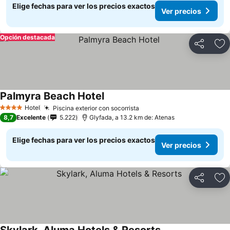
Elige fechas para ver los precios exactos
Ver precios
Opción destacada
Compartir
Ag
Palmyra Beach Hotel
Hotel
Piscina exterior con socorrista
4 Estrellas
8,7
Excelente
5.222
Glyfada, a 13.2 km de: Atenas
Elige fechas para ver los precios exactos
Ver precios
Compartir
Ag