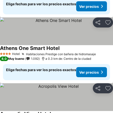
Elige fechas para ver los precios exactos
Ver precios
Compartir
Ag
Athens One Smart Hotel
Hotel
Habitaciones Prestige con bañera de hidromasaje
4 Estrellas
8,0
Muy bueno
1.092
a 0.3 km de: Centro de la ciudad
Elige fechas para ver los precios exactos
Ver precios
Compartir
Ag