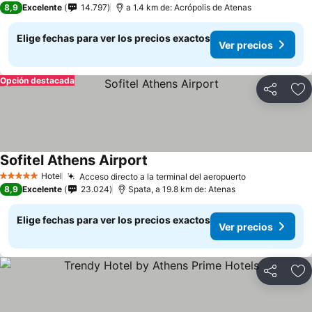
8,9
Excelente
14.797
a 1.4 km de: Acrópolis de Atenas
Elige fechas para ver los precios exactos
Ver precios
Opción destacada
Compartir
Ag
Sofitel Athens Airport
Hotel
Acceso directo a la terminal del aeropuerto
5 Estrellas
8,9
Excelente
23.024
Spata, a 19.8 km de: Atenas
Elige fechas para ver los precios exactos
Ver precios
Compartir
Ag