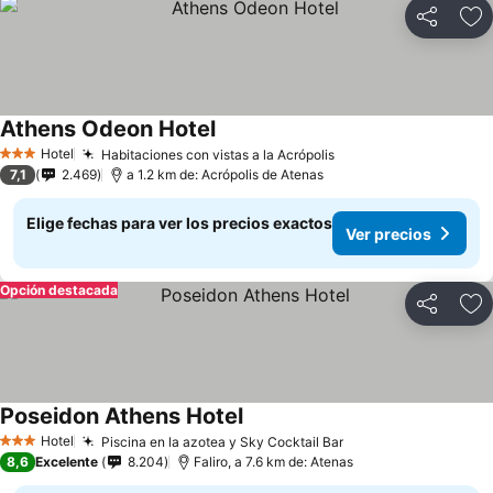
Compartir
Ag
Athens Odeon Hotel
Hotel
Habitaciones con vistas a la Acrópolis
3 Estrellas
7,1
2.469
a 1.2 km de: Acrópolis de Atenas
Elige fechas para ver los precios exactos
Ver precios
Opción destacada
Compartir
Ag
Poseidon Athens Hotel
Hotel
Piscina en la azotea y Sky Cocktail Bar
3 Estrellas
8,6
Excelente
8.204
Faliro, a 7.6 km de: Atenas