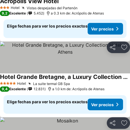
Acropolis View Hotel
Hotel
Vistas despejadas del Partenón
3 Estrellas
9,2
Excelente
5.452
a 0.3 km de: Acrópolis de Atenas
Elige fechas para ver los precios exactos
Ver precios
Compartir
Ag
Hotel Grande Bretagne, a Luxury Collection Hotel, Athens
Hotel
La suite termal GB Spa
5 Estrellas
9,4
Excelente
12.831
a 1.0 km de: Acrópolis de Atenas
Elige fechas para ver los precios exactos
Ver precios
Compartir
Ag