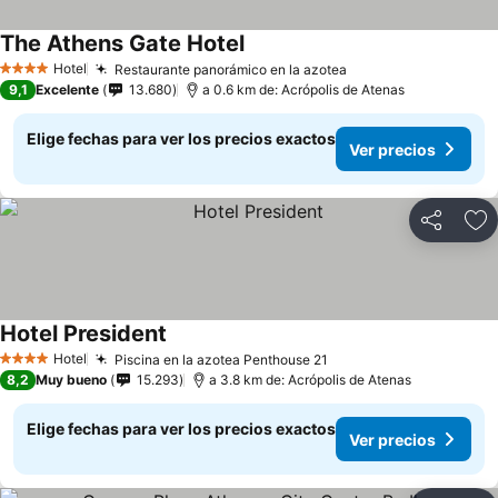
The Athens Gate Hotel
Hotel
Restaurante panorámico en la azotea
4 Estrellas
9,1
Excelente
13.680
a 0.6 km de: Acrópolis de Atenas
Elige fechas para ver los precios exactos
Ver precios
Compartir
Ag
Hotel President
Hotel
Piscina en la azotea Penthouse 21
4 Estrellas
8,2
Muy bueno
15.293
a 3.8 km de: Acrópolis de Atenas
Elige fechas para ver los precios exactos
Ver precios