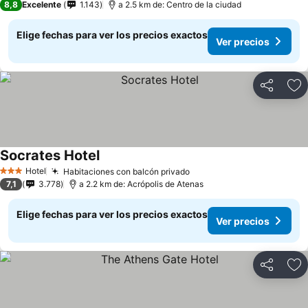
8,8
Excelente
1.143
a 2.5 km de: Centro de la ciudad
Elige fechas para ver los precios exactos
Ver precios
Compartir
Ag
Socrates Hotel
Hotel
Habitaciones con balcón privado
3 Estrellas
7,1
3.778
a 2.2 km de: Acrópolis de Atenas
Elige fechas para ver los precios exactos
Ver precios
Compartir
Ag