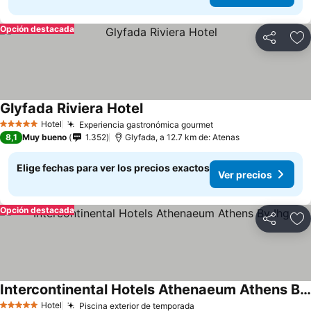
Opción destacada
Compartir
Ag
Glyfada Riviera Hotel
Hotel
Experiencia gastronómica gourmet
5 Estrellas
8,1
Muy bueno
1.352
Glyfada, a 12.7 km de: Atenas
Elige fechas para ver los precios exactos
Ver precios
Opción destacada
Compartir
Ag
Intercontinental Hotels Athenaeum Athens By Ihg
Hotel
Piscina exterior de temporada
5 Estrellas