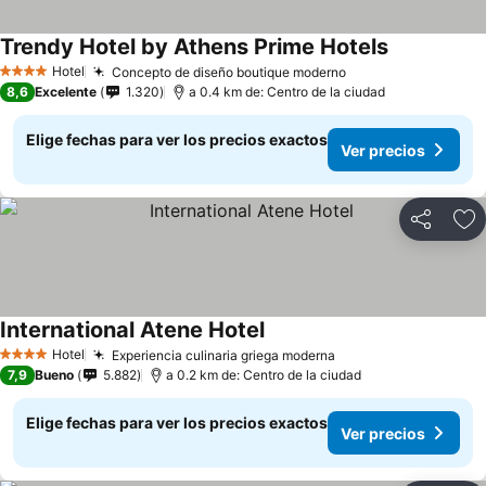
Trendy Hotel by Athens Prime Hotels
Hotel
Concepto de diseño boutique moderno
4 Estrellas
8,6
Excelente
1.320
a 0.4 km de: Centro de la ciudad
Elige fechas para ver los precios exactos
Ver precios
Compartir
Ag
International Atene Hotel
Hotel
Experiencia culinaria griega moderna
4 Estrellas
7,9
Bueno
5.882
a 0.2 km de: Centro de la ciudad
Elige fechas para ver los precios exactos
Ver precios