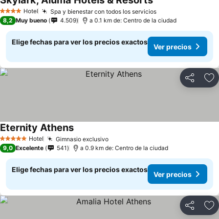
Skylark, Aluma Hotels & Resorts
Hotel
Spa y bienestar con todos los servicios
4 Estrellas
8,2
Muy bueno
4.509
a 0.1 km de: Centro de la ciudad
Elige fechas para ver los precios exactos
Ver precios
Compartir
Ag
Eternity Athens
Hotel
Gimnasio exclusivo
5 Estrellas
9,0
Excelente
541
a 0.9 km de: Centro de la ciudad
Elige fechas para ver los precios exactos
Ver precios
Compartir
Ag