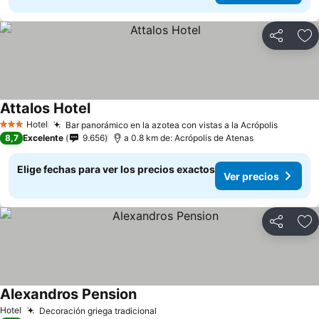
Compartir
Ag
Attalos Hotel
Hotel
Bar panorámico en la azotea con vistas a la Acrópolis
3 Estrellas
8,7
Excelente
9.656
a 0.8 km de: Acrópolis de Atenas
Elige fechas para ver los precios exactos
Ver precios
Compartir
Ag
Alexandros Pension
Hotel
Decoración griega tradicional