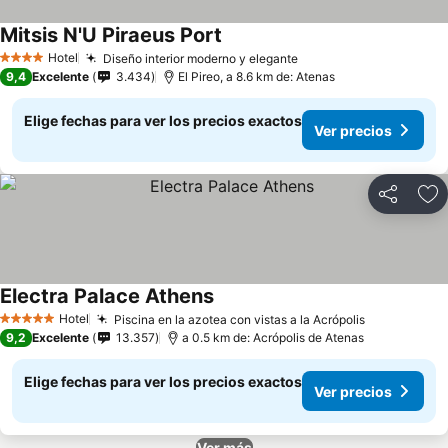
Mitsis N'U Piraeus Port
Hotel
Diseño interior moderno y elegante
4 Estrellas
9,4
Excelente
3.434
El Pireo, a 8.6 km de: Atenas
Elige fechas para ver los precios exactos
Ver precios
Compartir
Ag
Electra Palace Athens
Hotel
Piscina en la azotea con vistas a la Acrópolis
5 Estrellas
9,2
Excelente
13.357
a 0.5 km de: Acrópolis de Atenas
Elige fechas para ver los precios exactos
Ver precios
Ver más