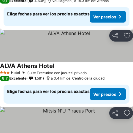
9,1
Excelente
4.606
Vouliagmeni, a 19.3 km de: Atenas
Elige fechas para ver los precios exactos
Ver precios
Compartir
Ag
ALVA Athens Hotel
Hotel
Suite Executive con jacuzzi privado
3 Estrellas
8,7
Excelente
1.581
a 0.4 km de: Centro de la ciudad
Elige fechas para ver los precios exactos
Ver precios
Compartir
Ag