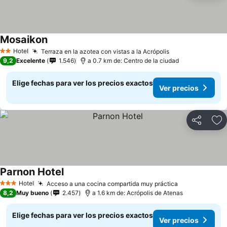
Mosaikon
Hotel
Terraza en la azotea con vistas a la Acrópolis
2 Estrellas
9,2
Excelente
1.546
a 0.7 km de: Centro de la ciudad
Elige fechas para ver los precios exactos
Ver precios
Compartir
Ag
Parnon Hotel
Hotel
Acceso a una cocina compartida muy práctica
3 Estrellas
8,2
Muy bueno
2.457
a 1.6 km de: Acrópolis de Atenas
Elige fechas para ver los precios exactos
Ver precios