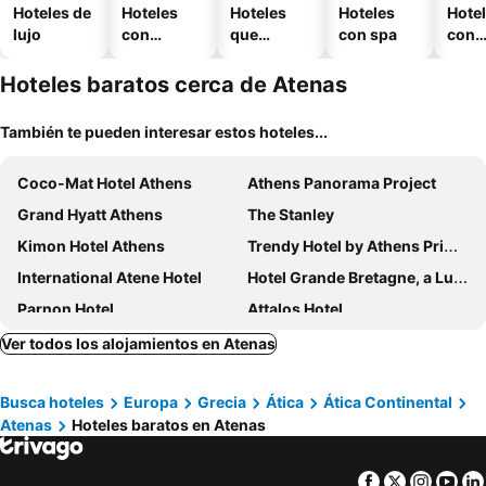
Hoteles de
Hoteles
Hoteles
Hoteles
Hote
lujo
con
que
con spa
con
piscina
aceptan
esta
mascotas
mien
Hoteles baratos cerca de Atenas
También te pueden interesar estos hoteles...
Coco-Mat Hotel Athens
Athens Panorama Project
Grand Hyatt Athens
The Stanley
Kimon Hotel Athens
Trendy Hotel by Athens Prime Hotels
International Atene Hotel
Hotel Grande Bretagne, a Luxury Collection Hotel, Athens
Parnon Hotel
Attalos Hotel
The Athens Gate Hotel
Zeus Wyndham Grand Athens
Ver todos los alojamientos en Atenas
Coco-mat Athens BC
Apollo Hotel
Busca hoteles
Europa
Grecia
Ática
Ática Continental
Novotel Athenes
Colors Hotel Athens
Atenas
Hoteles baratos en Atenas
Dorian Inn, Sure Hotel Collection by Best Western
Ciel Suites Athens
Titania Hotel
Novus City Hotel
Facebook
Twitter
Insta
Yo