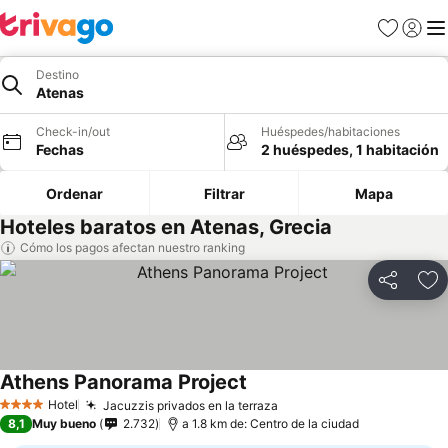
Favoritos
Iniciar 
Me
Destino
Atenas
Check-in/out
Huéspedes/habitaciones
Fechas
2 huéspedes, 1 habitación
Ordenar
Filtrar
Mapa
Hoteles baratos en Atenas, Grecia
Cómo los pagos afectan nuestro ranking
Compartir
Ag
Athens Panorama Project
Hotel
Jacuzzis privados en la terraza
4 Estrellas
8,1
Muy bueno
2.732
a 1.8 km de: Centro de la ciudad