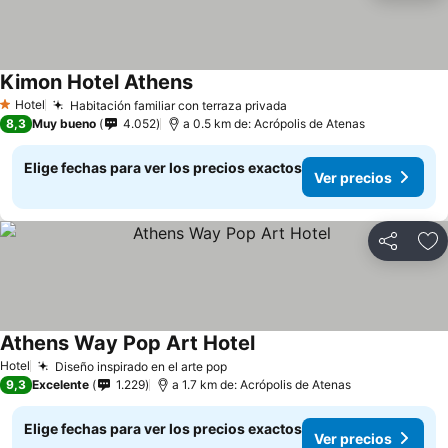
Kimon Hotel Athens
Hotel
Habitación familiar con terraza privada
1 Estrellas
8,3
Muy bueno
4.052
a 0.5 km de: Acrópolis de Atenas
Elige fechas para ver los precios exactos
Ver precios
Compartir
Ag
Athens Way Pop Art Hotel
Hotel
Diseño inspirado en el arte pop
9,3
Excelente
1.229
a 1.7 km de: Acrópolis de Atenas
Elige fechas para ver los precios exactos
Ver precios