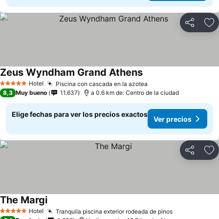
Compartir
Ag
Zeus Wyndham Grand Athens
Hotel
Piscina con cascada en la azotea
5 Estrellas
8,3
Muy bueno
11.637
a 0.6 km de: Centro de la ciudad
Elige fechas para ver los precios exactos
Ver precios
Compartir
Ag
The Margi
Hotel
Tranquila piscina exterior rodeada de pinos
5 Estrellas