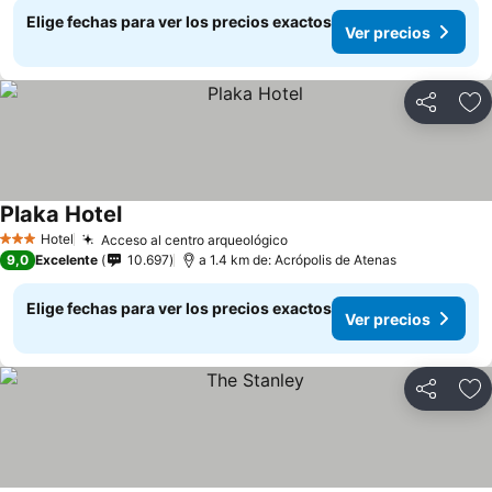
Elige fechas para ver los precios exactos
Ver precios
Compartir
Ag
Plaka Hotel
Hotel
Acceso al centro arqueológico
3 Estrellas
9,0
Excelente
10.697
a 1.4 km de: Acrópolis de Atenas
Elige fechas para ver los precios exactos
Ver precios
Compartir
Ag