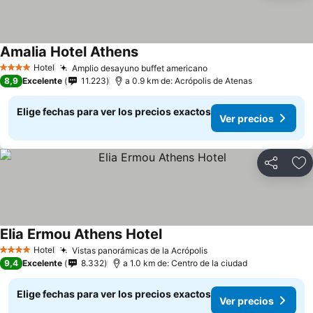
Amalia Hotel Athens
Hotel
Amplio desayuno buffet americano
4 Estrellas
8,9
Excelente
11.223
a 0.9 km de: Acrópolis de Atenas
Elige fechas para ver los precios exactos
Ver precios
Compartir
Ag
Elia Ermou Athens Hotel
Hotel
Vistas panorámicas de la Acrópolis
4 Estrellas
9,4
Excelente
8.332
a 1.0 km de: Centro de la ciudad
Elige fechas para ver los precios exactos
Ver precios