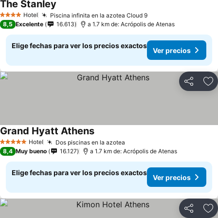
The Stanley
Hotel
Piscina infinita en la azotea Cloud 9
4 Estrellas
8,5
Excelente
16.613
a 1.7 km de: Acrópolis de Atenas
Elige fechas para ver los precios exactos
Ver precios
Compartir
Ag
Grand Hyatt Athens
Hotel
Dos piscinas en la azotea
5 Estrellas
8,4
Muy bueno
16.127
a 1.7 km de: Acrópolis de Atenas
Elige fechas para ver los precios exactos
Ver precios
Compartir
Ag