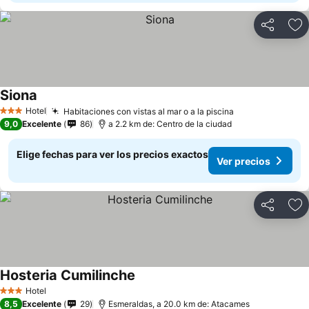
Compartir
Ag
Siona
Hotel
Habitaciones con vistas al mar o a la piscina
3 Estrellas
9,0
Excelente
86
a 2.2 km de: Centro de la ciudad
Elige fechas para ver los precios exactos
Ver precios
Compartir
Ag
Hosteria Cumilinche
Hotel
3 Estrellas
8,5
Excelente
29
Esmeraldas, a 20.0 km de: Atacames