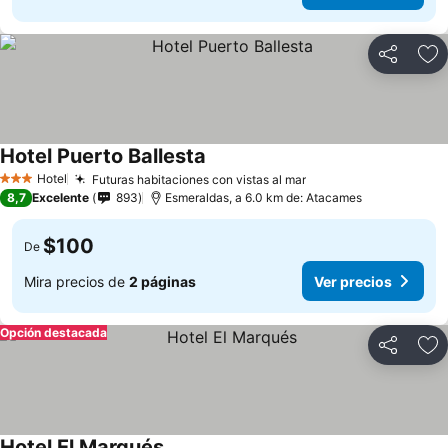
Compartir
Ag
Hotel Puerto Ballesta
Hotel
Futuras habitaciones con vistas al mar
3 Estrellas
8,7
Excelente
893
Esmeraldas, a 6.0 km de: Atacames
$100
De
Mira precios de
2 páginas
Ver precios
Opción destacada
Compartir
Ag
Hotel El Marqués