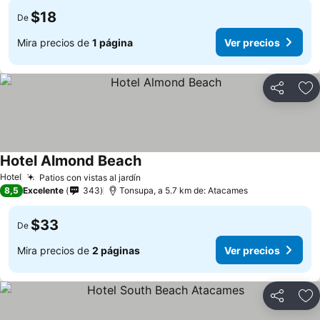
$18
De
Mira precios de
1 página
Ver precios
Compartir
Ag
Hotel Almond Beach
Hotel
Patios con vistas al jardín
8,5
Excelente
343
Tonsupa, a 5.7 km de: Atacames
$33
De
Mira precios de
2 páginas
Ver precios
Compartir
Ag