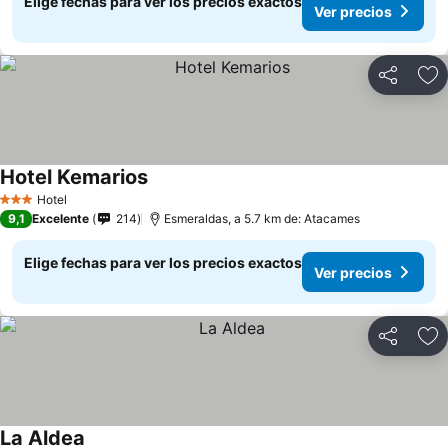
Elige fechas para ver los precios exactos
Ver precios
Compartir
Ag
Hotel Kemarios
Hotel
3 Estrellas
9,1
Excelente
214
Esmeraldas, a 5.7 km de: Atacames
Elige fechas para ver los precios exactos
Ver precios
Compartir
Ag
La Aldea