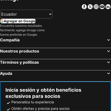
La Aldea
Rio
Facebook
Twitter
Insta
Yo
Hotel Kemarios
Hotel Andy
Hotel South Beach Atacames
Cabañas Ecologicas Cayapas
Agregar en Google
Hotel Internacional en Atacames
Makana
Encuentra nuestros resultados
fácilmente: agrega trivago como
La Bocana
Rs Hotel Granada
fuente preferida en Google.
Hosteria Cumilinche
Casa y Mar Hotel
Compañía
Departamento Torresol Tropical
Escapaditas a la Playa
Nuestros productos
Tonsupa Esmeraldas
Rosmarg
Hotel Via Via Tonsupa
Hotel Atacames Inn
Términos y políticas
Hotel Arcos Iris
Siona
Ayuda
Seacret Suites
Castelnuovo
Complejo Vacacional Chacras
Torino Equador
Inicia sesión y obtén beneficios
Peñón de Súa
Complejo Turistico el Bosque
exclusivos para socios
Cabanas Caida Del Sol
Carluz
Personaliza tu experiencia
Hosteria Palmira Mar Tonsupa
Casa Grande Inn
Obtén ofertas y precios para socios
Playa Hermosa
Esperanza Marina