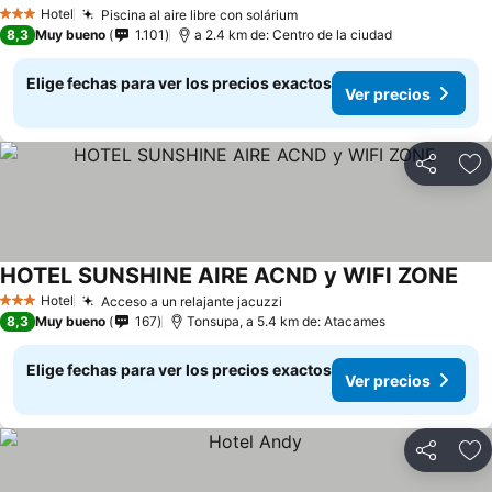
Hotel
Piscina al aire libre con solárium
3 Estrellas
8,3
Muy bueno
1.101
a 2.4 km de: Centro de la ciudad
Elige fechas para ver los precios exactos
Ver precios
Compartir
Ag
HOTEL SUNSHINE AIRE ACND y WIFI ZONE
Hotel
Acceso a un relajante jacuzzi
3 Estrellas
8,3
Muy bueno
167
Tonsupa, a 5.4 km de: Atacames
Elige fechas para ver los precios exactos
Ver precios
Compartir
Ag