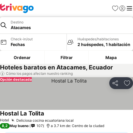
Favoritos
Iniciar 
Me
Destino
Atacames
Check-in/out
Huéspedes/habitaciones
Fechas
2 huéspedes, 1 habitación
Ordenar
Filtrar
Mapa
Hoteles baratos en Atacames, Ecuador
Cómo los pagos afectan nuestro ranking
Opción destacada
Compartir
Ag
Hostal La Tolita
Hotel
Deliciosa cocina ecuatoriana local
8,2
Muy bueno
107
a 3.7 km de: Centro de la ciudad