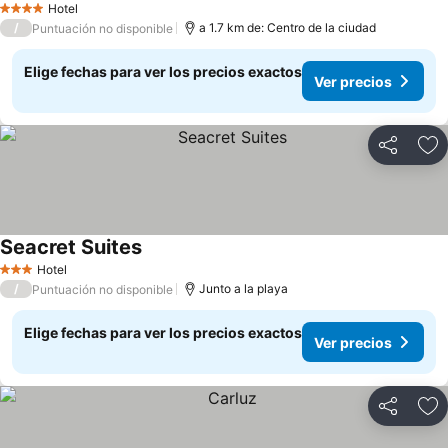
Hotel
4 Estrellas
/
a 1.7 km de: Centro de la ciudad
Puntuación no disponible
Elige fechas para ver los precios exactos
Ver precios
Compartir
Ag
Seacret Suites
Hotel
3 Estrellas
/
Junto a la playa
Puntuación no disponible
Elige fechas para ver los precios exactos
Ver precios
Compartir
Ag