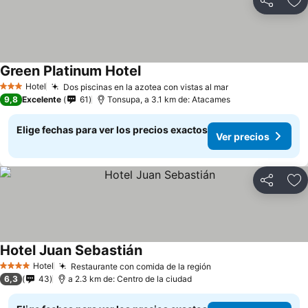
Compartir
Ag
Green Platinum Hotel
Hotel
Dos piscinas en la azotea con vistas al mar
3 Estrellas
9,8
Excelente
61
Tonsupa, a 3.1 km de: Atacames
Elige fechas para ver los precios exactos
Ver precios
Compartir
Ag
Hotel Juan Sebastián
Hotel
Restaurante con comida de la región
4 Estrellas
6,3
43
a 2.3 km de: Centro de la ciudad