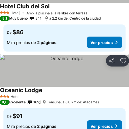
Hotel Club del Sol
Hotel
Amplia piscina al aire libre con terraza
3 Estrellas
8,1
Muy bueno
841
a 2.2 km de: Centro de la ciudad
$86
De
Mira precios de
2 páginas
Ver precios
Compartir
Ag
Oceanic Lodge
Hotel
3 Estrellas
8,6
Excelente
169
Tonsupa, a 6.0 km de: Atacames
$91
De
Mira precios de
2 páginas
Ver precios