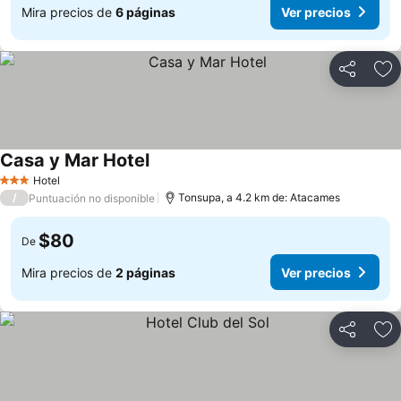
Mira precios de
6 páginas
Ver precios
Compartir
Ag
Casa y Mar Hotel
Hotel
3 Estrellas
/
Tonsupa, a 4.2 km de: Atacames
Puntuación no disponible
$80
De
Mira precios de
2 páginas
Ver precios
Compartir
Ag