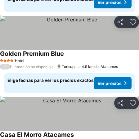
Ver precios
Compartir
Ag
Golden Premium Blue
Hotel
4 Estrellas
/
Tonsupa, a 4.9 km de: Atacames
Puntuación no disponible
Elige fechas para ver los precios exactos
Ver precios
Compartir
Ag
Casa El Morro Atacames