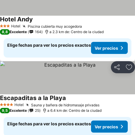
Hotel Andy
Hotel
Piscina cubierta muy acogedora
3 Estrellas
8,8
Excelente
164
a 2.3 km de: Centro de la ciudad
Elige fechas para ver los precios exactos
Ver precios
Compartir
Ag
Escapaditas a la Playa
Hotel
Sauna y bañera de hidromasaje privadas
4 Estrellas
9,5
Excelente
25
a 6.4 km de: Centro de la ciudad
Elige fechas para ver los precios exactos
Ver precios