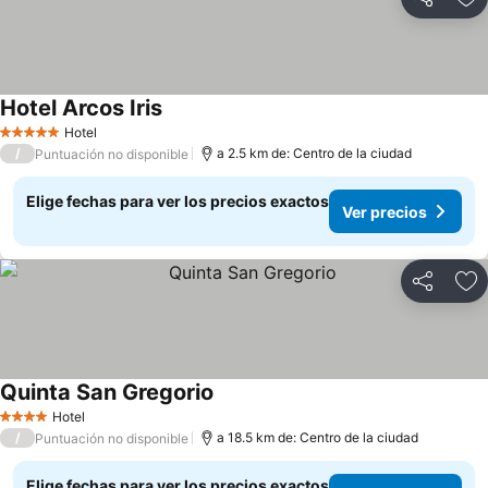
Compartir
Ag
Hotel Arcos Iris
Hotel
5 Estrellas
/
a 2.5 km de: Centro de la ciudad
Puntuación no disponible
Elige fechas para ver los precios exactos
Ver precios
Compartir
Ag
Quinta San Gregorio
Hotel
4 Estrellas
/
a 18.5 km de: Centro de la ciudad
Puntuación no disponible
Elige fechas para ver los precios exactos