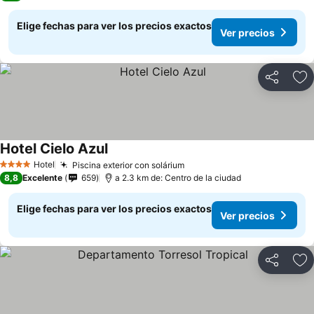
Elige fechas para ver los precios exactos
Ver precios
Compartir
Ag
Hotel Cielo Azul
Hotel
Piscina exterior con solárium
4 Estrellas
8,8
Excelente
659
a 2.3 km de: Centro de la ciudad
Elige fechas para ver los precios exactos
Ver precios
Compartir
Ag