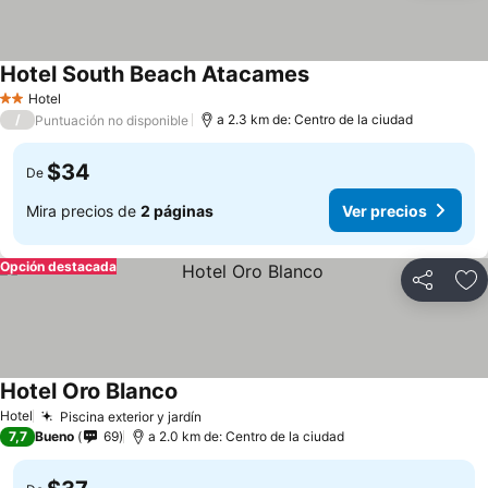
Hotel South Beach Atacames
Hotel
2 Estrellas
/
a 2.3 km de: Centro de la ciudad
Puntuación no disponible
$34
De
Mira precios de
2 páginas
Ver precios
Opción destacada
Compartir
Ag
Hotel Oro Blanco
Hotel
Piscina exterior y jardín
7,7
Bueno
69
a 2.0 km de: Centro de la ciudad