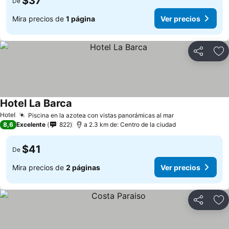
$37
De
Mira precios de
1 página
Ver precios
Compartir
Ag
Hotel La Barca
Hotel
Piscina en la azotea con vistas panorámicas al mar
8,6
Excelente
822
a 2.3 km de: Centro de la ciudad
$41
De
Mira precios de
2 páginas
Ver precios
Compartir
Ag