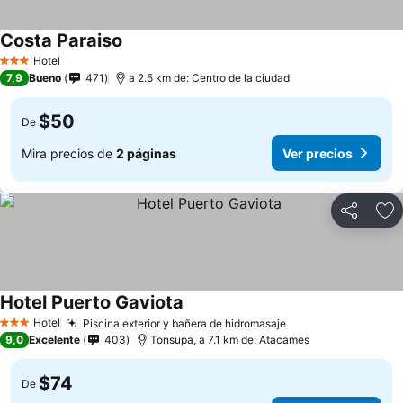
Costa Paraiso
Hotel
3 Estrellas
7,9
Bueno
471
a 2.5 km de: Centro de la ciudad
$50
De
Mira precios de
2 páginas
Ver precios
Compartir
Ag
Hotel Puerto Gaviota
Hotel
Piscina exterior y bañera de hidromasaje
3 Estrellas
9,0
Excelente
403
Tonsupa, a 7.1 km de: Atacames
$74
De