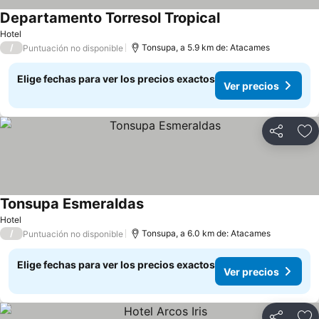
Departamento Torresol Tropical
Hotel
/
Tonsupa, a 5.9 km de: Atacames
Puntuación no disponible
Elige fechas para ver los precios exactos
Ver precios
Compartir
Ag
Tonsupa Esmeraldas
Hotel
/
Tonsupa, a 6.0 km de: Atacames
Puntuación no disponible
Elige fechas para ver los precios exactos
Ver precios