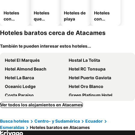
Hoteles
Hoteles
Hoteles de
Hoteles
con
que
playa
con
piscina
aceptan
estaciona
mascotas
miento
Hoteles baratos cerca de Atacames
También te pueden interesar estos hoteles...
Hotel El Marqués
Hostal La Tolita
Hotel Almond Beach
Hotel RC Tonsupa
Hotel La Barca
Hotel Puerto Gaviota
Oceanic Lodge
Hotel Oro Blanco
Costa Paraiso
Green Platinum Hotel
Hosteria B Y B
Hotel Club del Sol
Ver todos los alojamientos en Atacames
Casa El Morro Atacames
Palmar
Busca hoteles
Centro- y Sudamérica
Ecuador
Hotel Cielo Azul
HOTEL SUNSHINE AIRE ACND y WIFI ZONE
Esmeraldas
Hoteles baratos en Atacames
Hotel Puerto Ballesta
Hotel Juan Sebastián