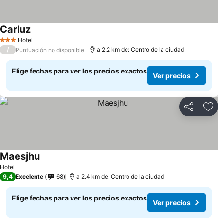
Carluz
Hotel
3 Estrellas
/
a 2.2 km de: Centro de la ciudad
Puntuación no disponible
Elige fechas para ver los precios exactos
Ver precios
Compartir
Ag
Maesjhu
Hotel
9,4
Excelente
68
a 2.4 km de: Centro de la ciudad
Elige fechas para ver los precios exactos
Ver precios