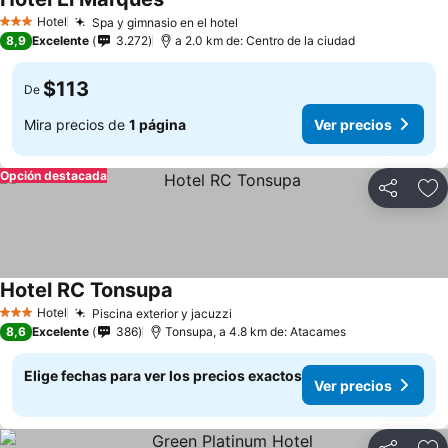
Hotel
Spa y gimnasio en el hotel
3 Estrellas
8,9
Excelente
3.272
a 2.0 km de: Centro de la ciudad
$113
De
Mira precios de
1 página
Ver precios
Opción destacada
Compartir
Ag
Hotel RC Tonsupa
Hotel
Piscina exterior y jacuzzi
3 Estrellas
8,6
Excelente
386
Tonsupa, a 4.8 km de: Atacames
Elige fechas para ver los precios exactos
Ver precios