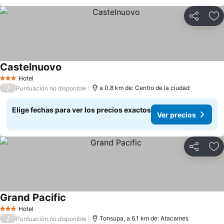
Compartir
Ag
Castelnuovo
Hotel
3 Estrellas
/
a 0.8 km de: Centro de la ciudad
Puntuación no disponible
Elige fechas para ver los precios exactos
Ver precios
Compartir
Ag
Grand Pacific
Hotel
3 Estrellas
/
Tonsupa, a 6.1 km de: Atacames
Puntuación no disponible