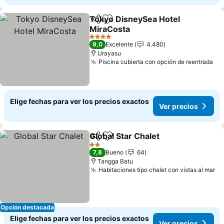
Tokyo DisneySea Hotel
Compartir
Agregar a favoritos
MiraCosta
4 Estrellas
9,0
Excelente
4.480
Urayasu
Piscina cubierta con opción de reentrada
Elige fechas para ver los precios exactos
Ver precios
Global Star Chalet
Compartir
Agregar a favoritos
2 Estrellas
7,8
Bueno
64
Tangga Batu
Habitaciones tipo chalet con vistas al mar
Opción destacada
Elige fechas para ver los precios exactos
Ver precios