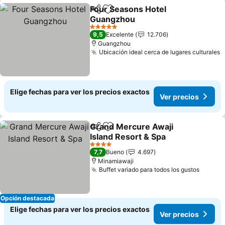
Four Seasons Hotel
Compartir
Agregar a favoritos
Guangzhou
5 Estrellas
9,5
Excelente
12.706
Guangzhou
Ubicación ideal cerca de lugares culturales
Elige fechas para ver los precios exactos
Ver precios
Grand Mercure Awaji
Compartir
Agregar a favoritos
Island Resort & Spa
4 Estrellas
7,7
Bueno
4.697
Minamiawaji
Buffet variado para todos los gustos
Opción destacada
Elige fechas para ver los precios exactos
Ver precios