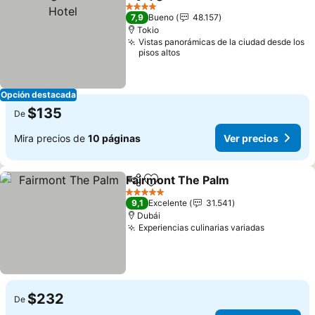
Compartir
Agregar a favoritos
4 Estrellas
7,9
Bueno
48.157
Tokio
Vistas panorámicas de la ciudad desde los
pisos altos
Opción destacada
$135
De
Mira precios de
10 páginas
Ver precios
Fairmont The Palm
Compartir
Agregar a favoritos
5 Estrellas
9,1
Excelente
31.541
Dubái
Experiencias culinarias variadas
$232
De