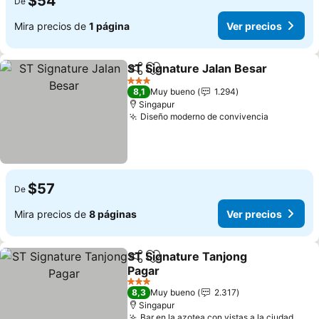
$54
De
Mira precios de
1 página
Ver precios
ST Signature Jalan Besar
Compartir
Agregar a favoritos
3 Estrellas
8,1
Muy bueno
1.294
Singapur
Diseño moderno de convivencia
$57
De
Mira precios de
8 páginas
Ver precios
ST Signature Tanjong
Compartir
Agregar a favoritos
Pagar
3 Estrellas
8,3
Muy bueno
2.317
Singapur
Bar en la azotea con vistas a la ciudad