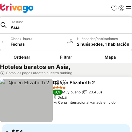
Favoritos
Iniciar 
Me
Destino
Asia
Check-in/out
Huéspedes/habitaciones
Fechas
2 huéspedes, 1 habitación
Ordenar
Filtrar
Mapa
Hoteles baratos en Asia,
Cómo los pagos afectan nuestro ranking
Queen Elizabeth 2
Compartir
Agregar a favoritos
4 Estrellas
8,3
Muy bueno
20.453
Dubái
Cena internacional variada en Lido