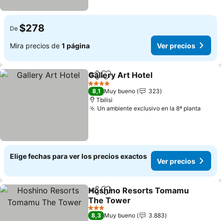
$278
De
Mira precios de
1 página
Ver precios
Gallery Art Hotel
Compartir
Agregar a favoritos
4 Estrellas
8,1
Muy bueno
323
Tbilisi
Un ambiente exclusivo en la 8ª planta
Elige fechas para ver los precios exactos
Ver precios
Hoshino Resorts Tomamu
Compartir
Agregar a favoritos
The Tower
3 Estrellas
8,3
Muy bueno
3.883