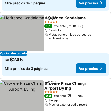
Mira precios de
1 página
Ver precios
Heritance Kandalama
Compartir
Agregar a favoritos
5 Estrellas
9,1
Excelente
18.608
Dambulla
Vistas panorámicas de lugares
emblemáticos
Opción destacada
$245
De
Mira precios de
3 páginas
Ver precios
Crowne Plaza Changi
Compartir
Agregar a favoritos
Airport By Ihg
5 Estrellas
9,0
Excelente
33.786
Singapur
Piscina exterior estilo resort