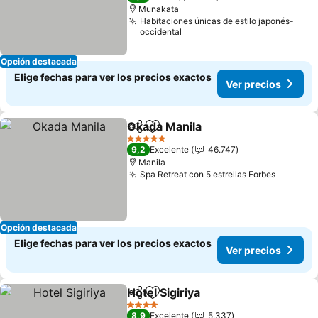
Munakata
Habitaciones únicas de estilo japonés-
occidental
Opción destacada
Elige fechas para ver los precios exactos
Ver precios
Okada Manila
Compartir
Agregar a favoritos
5 Estrellas
9,2
Excelente
46.747
Manila
Spa Retreat con 5 estrellas Forbes
Opción destacada
Elige fechas para ver los precios exactos
Ver precios
Hotel Sigiriya
Compartir
Agregar a favoritos
4 Estrellas
8,9
Excelente
5.337