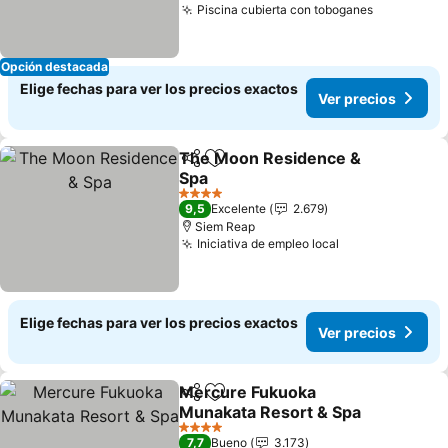
Piscina cubierta con toboganes
Opción destacada
Elige fechas para ver los precios exactos
Ver precios
The Moon Residence &
Compartir
Agregar a favoritos
Spa
4 Estrellas
9,5
Excelente
2.679
Siem Reap
Iniciativa de empleo local
Elige fechas para ver los precios exactos
Ver precios
Mercure Fukuoka
Compartir
Agregar a favoritos
Munakata Resort & Spa
4 Estrellas
7,7
Bueno
3.173