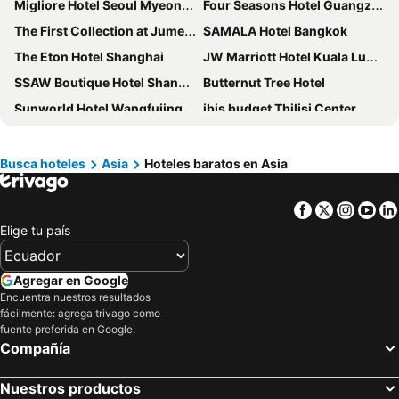
Migliore Hotel Seoul Myeongdong
Four Seasons Hotel Guangzhou
The First Collection at Jumeirah Village Circle, a Tribute Portfolio Hotel
SAMALA Hotel Bangkok
The Eton Hotel Shanghai
JW Marriott Hotel Kuala Lumpur
SSAW Boutique Hotel Shanghai Bund
Butternut Tree Hotel
Sunworld Hotel Wangfujing
ibis budget Tbilisi Center
Baiyoke Sky Hotel
Radisson Blu Resort, Galle
City Hotel Shanghai
Royal Orchid Sheraton Riverside Hotel Bangkok
Busca hoteles
Asia
Hoteles baratos en Asia
Mandarin Oriental, Bangkok
Tokyo Dome Hotel
Facebook
Twitter
Insta
Yo
Imperial Hotel Tokyo
Hotel Gracery Seoul
Elige tu país
Crowne Plaza Changi Airport By Ihg
Novotel Beijing Peace
China Hotel
Mandarin Hotel Managed by Centre Point
Agregar en Google
TOKYU STAY Hida-Takayama Musubi no Yu
Country Hotel Takayama
Encuentra nuestros resultados
fácilmente: agrega trivago como
Montblanc Hotel Raffine Nagoya Ekimae
Grand Mercure Phuket Patong
fuente preferida en Google.
Rooms Hotel Kazbegi
Voco Dubai By Ihg
Compañía
Miyako Hotel Kyoto Hachijo
Amari Bangkok
Nuestros productos
Richmond Hotel Aomori
Jomtien Palm Beach Hotel & Resort