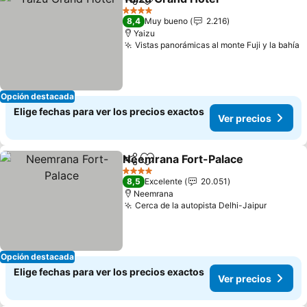
Compartir
Agregar a favoritos
4 Estrellas
8,4
Muy bueno
2.216
Yaizu
Vistas panorámicas al monte Fuji y la bahía
Opción destacada
Elige fechas para ver los precios exactos
Ver precios
Neemrana Fort-Palace
Compartir
Agregar a favoritos
4 Estrellas
8,5
Excelente
20.051
Neemrana
Cerca de la autopista Delhi-Jaipur
Opción destacada
Elige fechas para ver los precios exactos
Ver precios