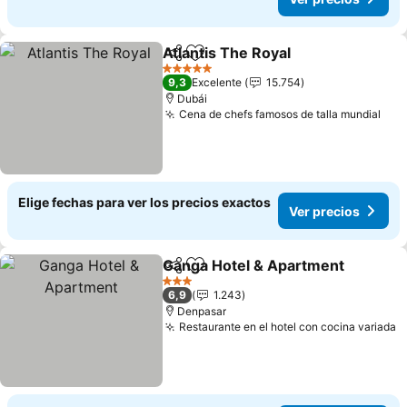
Atlantis The Royal
Compartir
Agregar a favoritos
5 Estrellas
9,3
Excelente
15.754
Dubái
Cena de chefs famosos de talla mundial
Elige fechas para ver los precios exactos
Ver precios
Ganga Hotel & Apartment
Compartir
Agregar a favoritos
3 Estrellas
6,9
1.243
Denpasar
Restaurante en el hotel con cocina variada