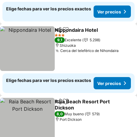
Elige fechas para ver los precios exactos
Ver precios
Nippondaira Hotel
Compartir
Agregar a favoritos
3 Estrellas
9,1
Excelente
5.298
Shizuoka
Cerca del teleférico de Nihondaira
Elige fechas para ver los precios exactos
Ver precios
Raia Beach Resort Port
Compartir
Agregar a favoritos
Dickson
8,0
Muy bueno
579
Port Dickson