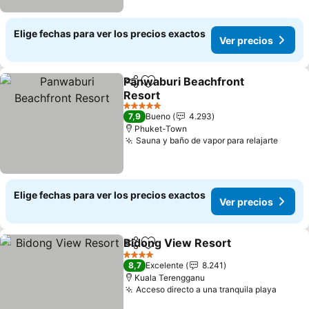
Elige fechas para ver los precios exactos
Ver precios
Panwaburi Beachfront
Compartir
Agregar a favoritos
Resort
5 Estrellas
7,9
Bueno
4.293
Phuket-Town
Sauna y baño de vapor para relajarte
Elige fechas para ver los precios exactos
Ver precios
Bidong View Resort
Compartir
Agregar a favoritos
4 Estrellas
8,7
Excelente
8.241
Kuala Terengganu
Acceso directo a una tranquila playa