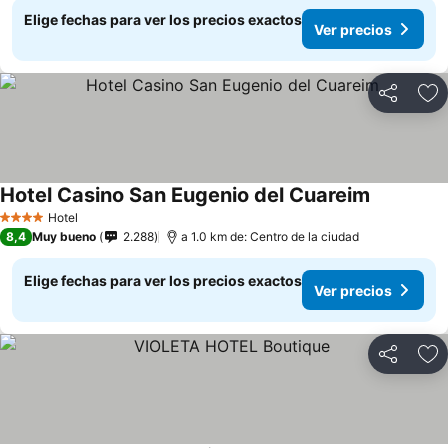
Elige fechas para ver los precios exactos
Ver precios
Compartir
Ag
Hotel Casino San Eugenio del Cuareim
Ver precio
Hotel
4 Estrellas
8,4
Muy bueno
2.288
a 1.0 km de: Centro de la ciudad
Elige fechas para ver los precios exactos
Ver precios
Compartir
Ag