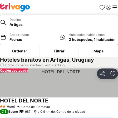
Favoritos
Iniciar 
Me
Destino
Artigas
Check-in/out
Huéspedes/habitaciones
Fechas
2 huéspedes, 1 habitación
Ordenar
Filtrar
Mapa
Hoteles baratos en Artigas, Uruguay
Cómo los pagos afectan nuestro ranking
Opción destacada
Compartir
Ag
HOTEL DEL NORTE
Ver precios
Hotel
Cerca del Carnaval
Ver precios
2 Estrellas
7,5
Bueno
987
a 0.9 km de: Centro de la ciudad