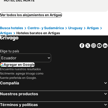
HOTEL DEL NORTE
Ver todos los alojamientos en Artigas
Busca hoteles
Centro- y Sudamérica
Uruguay
Artigas
Artigas
Hoteles baratos en Artigas
Facebook
Twitter
Insta
Yo
Elige tu país
Agregar en Google
Encuentra nuestros resultados
fácilmente: agrega trivago como
fuente preferida en Google.
Compañía
Nuestros productos
Términos y políticas