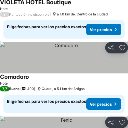
VIOLETA HOTEL Boutique
Ver precios
Hotel
/
a 1.0 km de: Centro de la ciudad
Puntuación no disponible
Elige fechas para ver los precios exactos
Ver precios
Compartir
Ag
Comodoro
Ver precios
Hotel
7,7
Bueno
400
Quaraí, a 5.1 km de: Artigas
Elige fechas para ver los precios exactos
Ver precios
Compartir
Ag