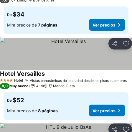
7,0
1.689
Buenos Aires
$34
De
Mira precios de
7 páginas
Ver precios
Compartir
Ag
Hotel Versailles
Hotel
Vistas panorámicas de la ciudad desde los pisos superiores
4 Estrellas
8,0
Muy bueno
4.198
Mar del Plata
$52
De
Mira precios de
8 páginas
Ver precios