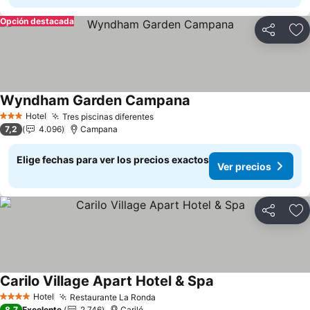
Opción destacada
Compartir
Ag
Wyndham Garden Campana
Hotel
Tres piscinas diferentes
3 Estrellas
7,2
4.096
Campana
Elige fechas para ver los precios exactos
Ver precios
Compartir
Ag
Carilo Village Apart Hotel & Spa
Hotel
Restaurante La Ronda
4 Estrellas
8,7
Excelente
2.746
Cariló