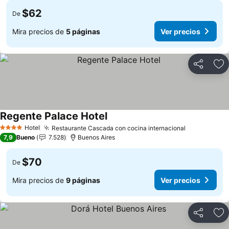
$62
De
Mira precios de
5 páginas
Ver precios
Compartir
Ag
Regente Palace Hotel
Hotel
Restaurante Cascada con cocina internacional
4 Estrellas
7,9
Bueno
7.528
Buenos Aires
$70
De
Mira precios de
9 páginas
Ver precios
Compartir
Ag