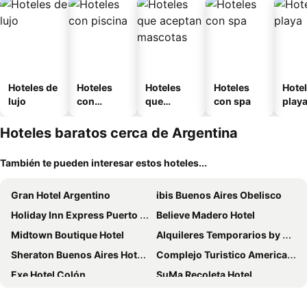
Hoteles de
Hoteles
Hoteles
Hoteles
Hotel
lujo
con
que
con spa
play
piscina
aceptan
mascotas
Hoteles baratos cerca de Argentina
También te pueden interesar estos hoteles...
Gran Hotel Argentino
ibis Buenos Aires Obelisco
Holiday Inn Express Puerto Madero By Ihg
Believe Madero Hotel
Midtown Boutique Hotel
Alquileres Temporarios by CLH Rentals
Sheraton Buenos Aires Hotel & Convention Center
Complejo Turistico Americano
Exe Hotel Colón
SuMa Recoleta Hotel
ibis Buenos Aires Congreso
Regal Pacific Puerto Madero