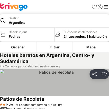
Favoritos
Iniciar 
Me
Destino
Argentina
Check-in/out
Huéspedes/habitaciones
Fechas
2 huéspedes, 1 habitación
Ordenar
Filtrar
Mapa
Hoteles baratos en Argentina, Centro- y
Sudamérica
Cómo los pagos afectan nuestro ranking
Compartir
Ag
Patios de Recoleta
Hotel
Encantadora terraza al aire libre
2 Estrellas