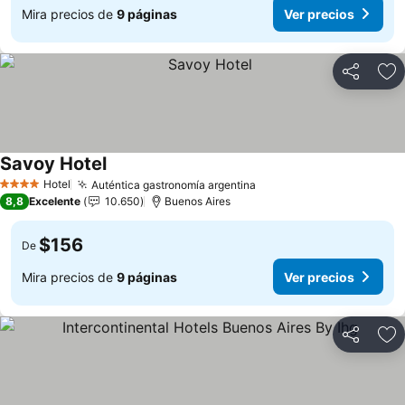
Mira precios de
9 páginas
Ver precios
Compartir
Ag
Savoy Hotel
Hotel
Auténtica gastronomía argentina
4 Estrellas
8,8
Excelente
10.650
Buenos Aires
$156
De
Mira precios de
9 páginas
Ver precios
Compartir
Ag