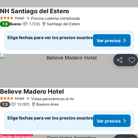
NH Santiago del Estero
Hotel
Piscina cubierta climatizada
4 Estrellas
7,8
Bueno
1.723
Santiago del Estero
Elige fechas para ver los precios exactos
Ver precios
Compartir
Ag
Believe Madero Hotel
Hotel
Vistas panorámicas al río
4 Estrellas
7,3
13.161
Buenos Aires
Elige fechas para ver los precios exactos
Ver precios
Opción destacada