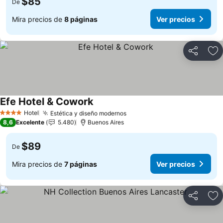
$85
De
Mira precios de
8 páginas
Ver precios
Compartir
Ag
Efe Hotel & Cowork
Hotel
Estética y diseño modernos
4 Estrellas
8,6
Excelente
5.480
Buenos Aires
$89
De
Mira precios de
7 páginas
Ver precios
Compartir
Ag