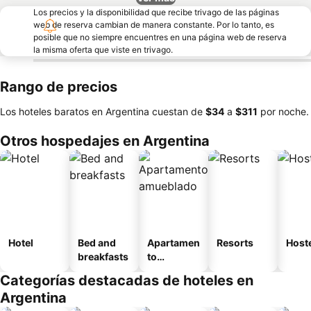
Los precios y la disponibilidad que recibe trivago de las páginas
web de reserva cambian de manera constante. Por lo tanto, es
posible que no siempre encuentres en una página web de reserva
la misma oferta que viste en trivago.
Rango de precios
Los hoteles baratos en Argentina cuestan de
‎$34
a
‎$311
por noche.
Otros hospedajes en Argentina
Hotel
Bed and
Apartamen
Resorts
Host
breakfasts
to
amueblad
Categorías destacadas de hoteles en
o
Argentina