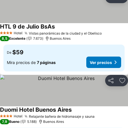
Compartir
Ag
HTL 9 de Julio BsAs
Hotel
Vistas panorámicas de la ciudad y el Obelisco
4 Estrellas
8,5
Excelente
7.673
Buenos Aires
$59
De
Mira precios de
7 páginas
Ver precios
Compartir
Ag
Duomi Hotel Buenos Aires
Hotel
Relajante bañera de hidromasaje y sauna
4 Estrellas
7,9
Bueno
5.188
Buenos Aires