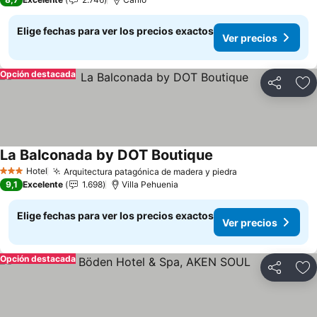
Elige fechas para ver los precios exactos
Ver precios
Opción destacada
Compartir
Ag
La Balconada by DOT Boutique
Hotel
Arquitectura patagónica de madera y piedra
3 Estrellas
9,1
Excelente
1.698
Villa Pehuenia
Elige fechas para ver los precios exactos
Ver precios
Opción destacada
Compartir
Ag