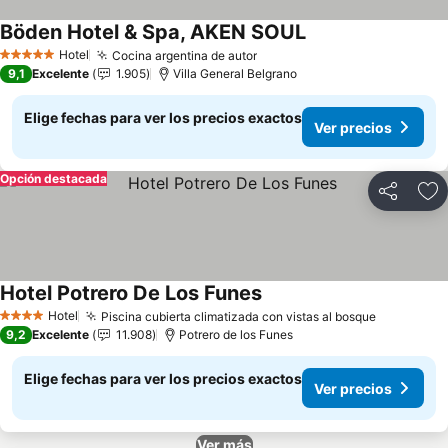
Böden Hotel & Spa, AKEN SOUL
Hotel
Cocina argentina de autor
5 Estrellas
9,1
Excelente
1.905
Villa General Belgrano
Elige fechas para ver los precios exactos
Ver precios
Opción destacada
Compartir
Ag
Hotel Potrero De Los Funes
Hotel
Piscina cubierta climatizada con vistas al bosque
4 Estrellas
9,2
Excelente
11.908
Potrero de los Funes
Elige fechas para ver los precios exactos
Ver precios
Ver más