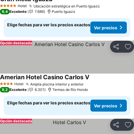
Hotel
Ubicación estratégica en Puerto Iguazú
5 Estrellas
9,4
Excelente
7.686
Puerto Iguazú
Elige fechas para ver los precios exactos
Ver precios
Opción destacada
Compartir
Ag
Amerian Hotel Casino Carlos V
Hotel
Amplia piscina interior y exterior
4 Estrellas
9,2
Excelente
6.301
Termas de Río Hondo
Elige fechas para ver los precios exactos
Ver precios
Opción destacada
Compartir
Ag