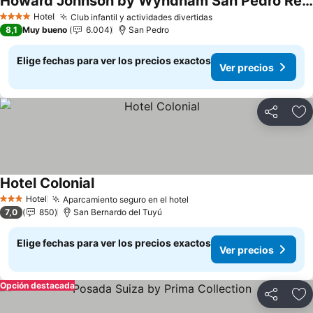
Howard Johnson by Wyndham San Pedro Resort & Marina
Hotel
Club infantil y actividades divertidas
4 Estrellas
8,1
Muy bueno
6.004
San Pedro
Elige fechas para ver los precios exactos
Ver precios
Compartir
Ag
Hotel Colonial
Hotel
Aparcamiento seguro en el hotel
3 Estrellas
7,0
850
San Bernardo del Tuyú
Elige fechas para ver los precios exactos
Ver precios
Opción destacada
Compartir
Ag