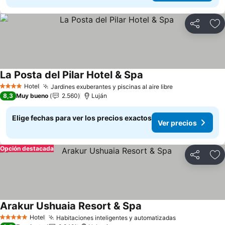
Compartir
Ag
La Posta del Pilar Hotel & Spa
Hotel
Jardines exuberantes y piscinas al aire libre
4 Estrellas
8,3
Muy bueno
2.560
Luján
Elige fechas para ver los precios exactos
Ver precios
Opción destacada
Compartir
Ag
Arakur Ushuaia Resort & Spa
Hotel
Habitaciones inteligentes y automatizadas
5 Estrellas