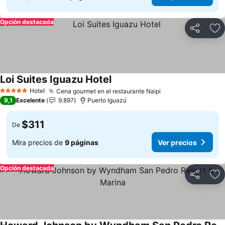
Opción destacada
Compartir
Ag
Loi Suites Iguazu Hotel
Hotel
Cena gourmet en el restaurante Naipi
5 Estrellas
9,1
Excelente
9.897
Puerto Iguazú
$311
De
Mira precios de
9 páginas
Ver precios
Opción destacada
Compartir
Ag