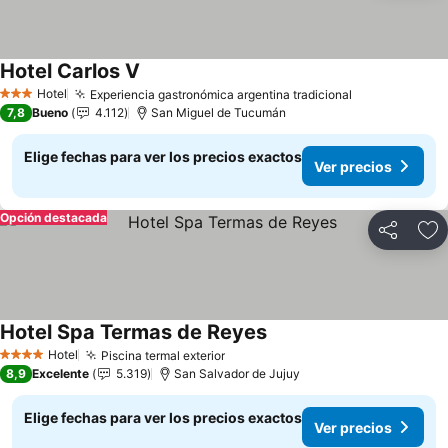
Hotel Carlos V
Hotel
Experiencia gastronómica argentina tradicional
3 Estrellas
7,8
Bueno
4.112
San Miguel de Tucumán
Elige fechas para ver los precios exactos
Ver precios
Opción destacada
Compartir
Ag
Hotel Spa Termas de Reyes
Hotel
Piscina termal exterior
4 Estrellas
8,9
Excelente
5.319
San Salvador de Jujuy
Elige fechas para ver los precios exactos
Ver precios