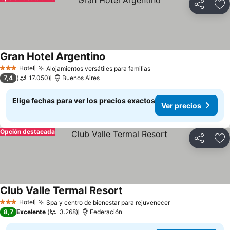
Compartir
Ag
Gran Hotel Argentino
Hotel
Alojamientos versátiles para familias
3 Estrellas
7,4
17.050
Buenos Aires
Elige fechas para ver los precios exactos
Ver precios
Opción destacada
Compartir
Ag
Club Valle Termal Resort
Hotel
Spa y centro de bienestar para rejuvenecer
3 Estrellas
8,7
Excelente
3.268
Federación