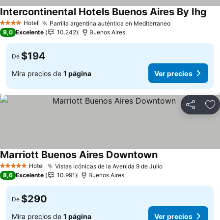
Intercontinental Hotels Buenos Aires By Ihg
Hotel
Parrilla argentina auténtica en Mediterraneo
4 Estrellas
9,0
Excelente
10.242
Buenos Aires
$194
De
Mira precios de
1 página
Ver precios
Compartir
Ag
Marriott Buenos Aires Downtown
Hotel
Vistas icónicas de la Avenida 9 de Julio
5 Estrellas
8,6
Excelente
10.991
Buenos Aires
$290
De
Mira precios de
1 página
Ver precios