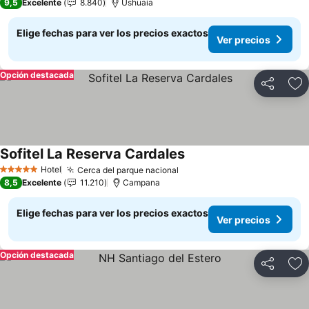
9,5
Excelente
8.840
Ushuaia
Elige fechas para ver los precios exactos
Ver precios
Opción destacada
Compartir
Ag
Sofitel La Reserva Cardales
Hotel
Cerca del parque nacional
5 Estrellas
8,5
Excelente
11.210
Campana
Elige fechas para ver los precios exactos
Ver precios
Opción destacada
Compartir
Ag