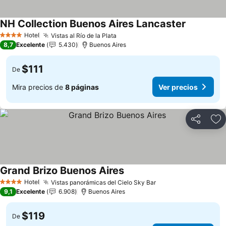
NH Collection Buenos Aires Lancaster
Hotel
Vistas al Río de la Plata
4 Estrellas
8,7
Excelente
5.430
Buenos Aires
$111
De
Mira precios de
8 páginas
Ver precios
Compartir
Ag
Grand Brizo Buenos Aires
Hotel
Vistas panorámicas del Cielo Sky Bar
4 Estrellas
9,1
Excelente
6.908
Buenos Aires
$119
De