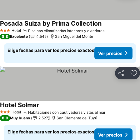
Posada Suiza by Prima Collection
Hotel
Piscinas climatizadas interiores y exteriores
3 Estrellas
8,8
Excelente
4.545
San Miguel del Monte
Elige fechas para ver los precios exactos
Ver precios
Compartir
Ag
Hotel Solmar
Hotel
Habitaciones con cautivadoras vistas al mar
3 Estrellas
8,0
Muy bueno
2.527
San Clemente del Tuyú
Elige fechas para ver los precios exactos
Ver precios