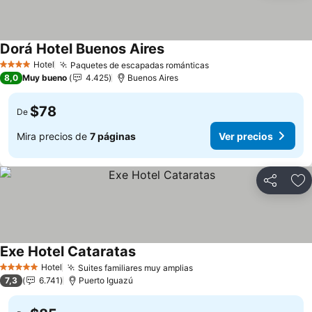
Dorá Hotel Buenos Aires
Hotel
Paquetes de escapadas románticas
4 Estrellas
8,0
Muy bueno
4.425
Buenos Aires
$78
De
Mira precios de
7 páginas
Ver precios
Compartir
Ag
Exe Hotel Cataratas
Hotel
Suites familiares muy amplias
5 Estrellas
7,3
6.741
Puerto Iguazú