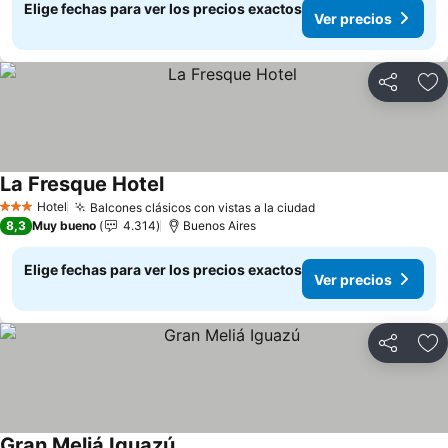
Elige fechas para ver los precios exactos
Ver precios
Compartir
Ag
La Fresque Hotel
Hotel
Balcones clásicos con vistas a la ciudad
3 Estrellas
8,3
Muy bueno
4.314
Buenos Aires
Elige fechas para ver los precios exactos
Ver precios
Compartir
Ag
Gran Meliá Iguazú