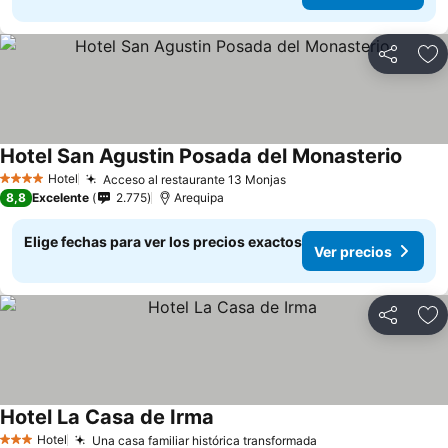
Compartir
Ag
Hotel San Agustin Posada del Monasterio
Hotel
Acceso al restaurante 13 Monjas
4 Estrellas
8,8
Excelente
2.775
Arequipa
Elige fechas para ver los precios exactos
Ver precios
Compartir
Ag
Hotel La Casa de Irma
Hotel
Una casa familiar histórica transformada
3 Estrellas