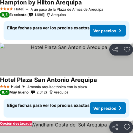
Hampton by Hilton Arequipa
Hotel
A un paso de la Plaza de Armas de Arequipa
4 Estrellas
9,5
Excelente
1.686
Arequipa
Elige fechas para ver los precios exactos
Ver precios
Compartir
Ag
Hotel Plaza San Antonio Arequipa
Hotel
Armonía arquitectónica con la plaza
3 Estrellas
8,4
Muy bueno
2.312
Arequipa
Elige fechas para ver los precios exactos
Ver precios
Opción destacada
Compartir
Ag