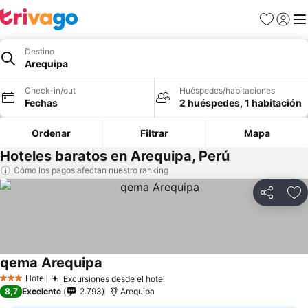
Favoritos
Iniciar 
Me
Destino
Arequipa
Check-in/out
Huéspedes/habitaciones
Fechas
2 huéspedes, 1 habitación
Ordenar
Filtrar
Mapa
Hoteles baratos en Arequipa, Perú
Cómo los pagos afectan nuestro ranking
Compartir
Ag
qema Arequipa
Hotel
Excursiones desde el hotel
3 Estrellas
8,7
Excelente
2.793
Arequipa