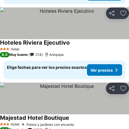
Compartir
Ag
Hoteles Riviera Ejecutivo
Hotel
3 Estrellas
8,0
Muy bueno
214
Arequipa
Elige fechas para ver los precios exactos
Ver precios
Compartir
Ag
Majestad Hotel Boutique
Hotel
Patios y jardines con encanto
3 Estrellas