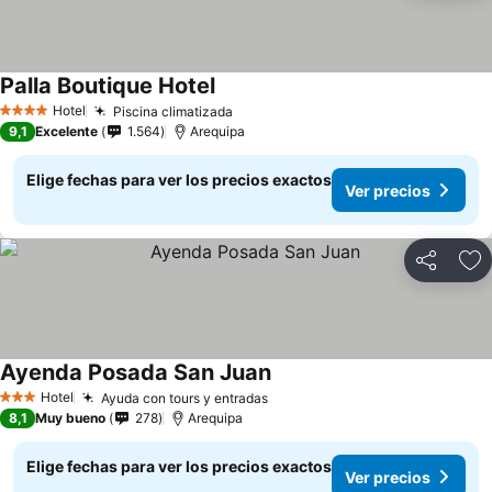
Palla Boutique Hotel
Hotel
Piscina climatizada
4 Estrellas
9,1
Excelente
1.564
Arequipa
Elige fechas para ver los precios exactos
Ver precios
Compartir
Ag
Ayenda Posada San Juan
Hotel
Ayuda con tours y entradas
3 Estrellas
8,1
Muy bueno
278
Arequipa
Elige fechas para ver los precios exactos
Ver precios