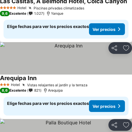
Las Casitas, A Belmond Hotel, Colca Canyon
Hotel
Piscinas privadas climatizadas
5 Estrellas
9,6
Excelente
1.027
Yanque
Elige fechas para ver los precios exactos
Ver precios
Compartir
Ag
Arequipa Inn
Hotel
Vistas relajantes al jardín y la terraza
3 Estrellas
8,6
Excelente
821
Arequipa
Elige fechas para ver los precios exactos
Ver precios
Compartir
Ag