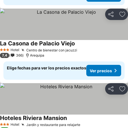
Compartir
Ag
La Casona de Palacio Viejo
Hotel
Centro de bienestar con jacuzzi
3 Estrellas
7,4
366
Arequipa
Elige fechas para ver los precios exactos
Ver precios
Compartir
Ag
Hoteles Riviera Mansion
Hotel
Jardín y restaurante para relajarte
3 Estrellas