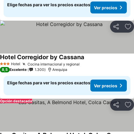
Elige fechas para ver los precios exactos
Ver precios
Compartir
Ag
Hotel Corregidor by Cassana
Hotel
Cocina internacional y regional
3 Estrellas
8,5
Excelente
1.300
Arequipa
Elige fechas para ver los precios exactos
Ver precios
Opción destacada
Compartir
Ag