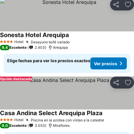
Compartir
Ag
Sonesta Hotel Arequipa
Hotel
Desayuno bufé variado
4 Estrellas
9,4
Excelente
2.403
Arequipa
Elige fechas para ver los precios exactos
Ver precios
Opción destacada
Compartir
Ag
Casa Andina Select Arequipa Plaza
Hotel
Piscina en la azotea con vistas a la catedral
4 Estrellas
9,0
Excelente
3.053
Miraflores