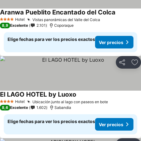
Aranwa Pueblito Encantado del Colca
Hotel
Vistas panorámicas del Valle del Colca
4 Estrellas
8,9
Excelente
2.101
Coporaque
Elige fechas para ver los precios exactos
Ver precios
Compartir
Ag
El LAGO HOTEL by Luoxo
Hotel
Ubicación junto al lago con paseos en bote
4 Estrellas
8,6
Excelente
1.602
Sabandia
Elige fechas para ver los precios exactos
Ver precios