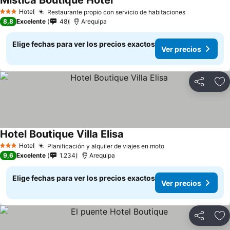
Mística Boutique Hotel
Hotel
Restaurante propio con servicio de habitaciones
3 Estrellas
8,8
Excelente
48
Arequipa
Elige fechas para ver los precios exactos
Ver precios
Compartir
Ag
Hotel Boutique Villa Elisa
Hotel
Planificación y alquiler de viajes en moto
3 Estrellas
9,6
Excelente
1.234
Arequipa
Elige fechas para ver los precios exactos
Ver precios
Compartir
Ag