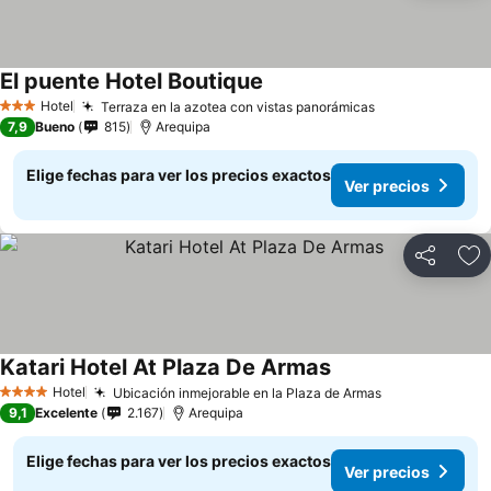
El puente Hotel Boutique
Hotel
Terraza en la azotea con vistas panorámicas
3 Estrellas
7,9
Bueno
815
Arequipa
Elige fechas para ver los precios exactos
Ver precios
Compartir
Ag
Katari Hotel At Plaza De Armas
Hotel
Ubicación inmejorable en la Plaza de Armas
4 Estrellas
9,1
Excelente
2.167
Arequipa
Elige fechas para ver los precios exactos
Ver precios