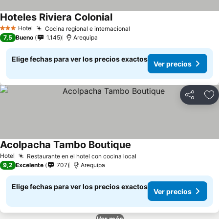
Hoteles Riviera Colonial
Hotel
Cocina regional e internacional
3 Estrellas
7,5
Bueno
1.145
Arequipa
Elige fechas para ver los precios exactos
Ver precios
Compartir
Ag
Acolpacha Tambo Boutique
Hotel
Restaurante en el hotel con cocina local
9,2
Excelente
707
Arequipa
Elige fechas para ver los precios exactos
Ver precios
Ver más