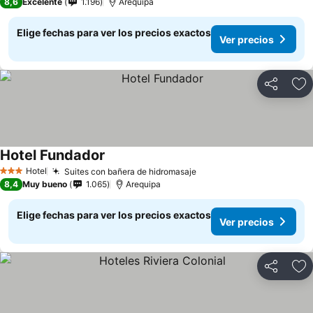
8,6
Excelente
1.196
Arequipa
Elige fechas para ver los precios exactos
Ver precios
Compartir
Ag
Hotel Fundador
Hotel
Suites con bañera de hidromasaje
3 Estrellas
8,4
Muy bueno
1.065
Arequipa
Elige fechas para ver los precios exactos
Ver precios
Compartir
Ag