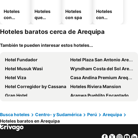
Hoteles
Hoteles
Hoteles
Hoteles
con
que
con spa
con
piscina
aceptan
estaciona
mascotas
miento
Hoteles baratos cerca de Arequipa
También te pueden interesar estos hoteles...
Hotel Fundador
Hotel Plaza San Antonio Arequipa
Hotel Musuk Wasi
Wyndham Costa del Sol Arequipa
Hotel Viza
Casa Andina Premium Arequipa
Hotel Corregidor by Cassana
Hoteles Riviera Mansion
Gran Hotel
Aranwa Pueblito Encantado del Colca
El LAGO HOTEL by Luoxo
ARIQUEPAY HOTEL
qp Hotels Arequipa
Mint Hotel
Busca hoteles
Centro- y Sudamérica
Perú
Arequipa
Hoteles baratos en Arequipa
Hotel Boutique Villa Elisa
Katari Hotel At Plaza De Armas
Hoteles Riviera Colonial
Casa Andina Standard Colca
Facebook
Twitter
Insta
Yo