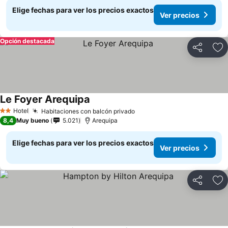
Elige fechas para ver los precios exactos
Ver precios
Opción destacada
Compartir
Ag
Le Foyer Arequipa
Hotel
Habitaciones con balcón privado
2 Estrellas
8,4
Muy bueno
5.021
Arequipa
Elige fechas para ver los precios exactos
Ver precios
Compartir
Ag