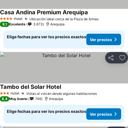
Casa Andina Premium Arequipa
Hotel
Ubicación ideal cerca de la Plaza de Armas
4 Estrellas
9,1
Excelente
3.673
Arequipa
Elige fechas para ver los precios exactos
Ver precios
Compartir
Ag
Tambo del Solar Hotel
Hotel
Vistas al volcán desde algunas habitaciones
3 Estrellas
8,4
Muy bueno
746
Arequipa
Elige fechas para ver los precios exactos
Ver precios