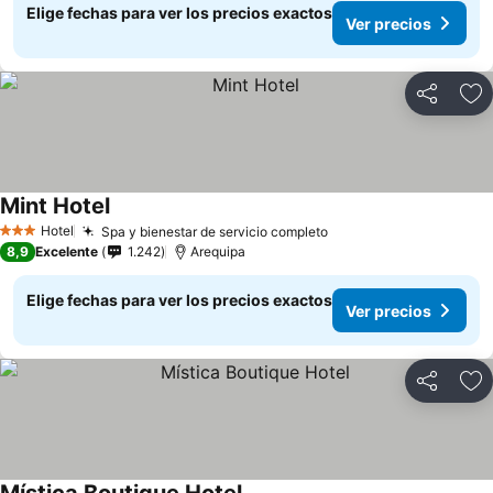
Elige fechas para ver los precios exactos
Ver precios
Compartir
Ag
Mint Hotel
Hotel
Spa y bienestar de servicio completo
3 Estrellas
8,9
Excelente
1.242
Arequipa
Elige fechas para ver los precios exactos
Ver precios
Compartir
Ag