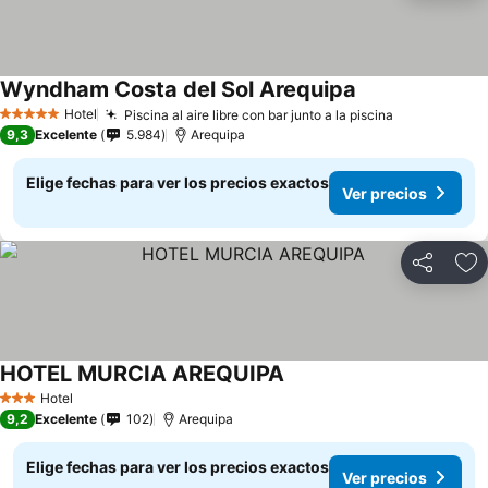
Wyndham Costa del Sol Arequipa
Hotel
Piscina al aire libre con bar junto a la piscina
5 Estrellas
9,3
Excelente
5.984
Arequipa
Elige fechas para ver los precios exactos
Ver precios
Compartir
Ag
HOTEL MURCIA AREQUIPA
Hotel
3 Estrellas
9,2
Excelente
102
Arequipa
Elige fechas para ver los precios exactos
Ver precios