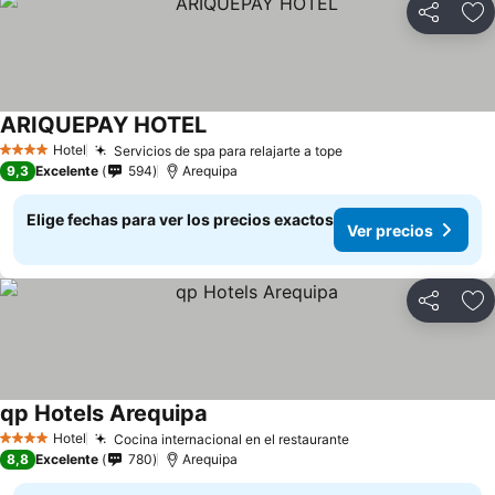
Compartir
Ag
ARIQUEPAY HOTEL
Hotel
Servicios de spa para relajarte a tope
4 Estrellas
9,3
Excelente
594
Arequipa
Elige fechas para ver los precios exactos
Ver precios
Compartir
Ag
qp Hotels Arequipa
Hotel
Cocina internacional en el restaurante
4 Estrellas
8,8
Excelente
780
Arequipa