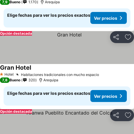
7,9
Bueno
1.170
Arequipa
Elige fechas para ver los precios exactos
Ver precios
Opción destacada
Compartir
Ag
Gran Hotel
Hotel
Habitaciones tradicionales con mucho espacio
1 Estrellas
7,8
Bueno
320
Arequipa
Elige fechas para ver los precios exactos
Ver precios
Opción destacada
Compartir
Ag