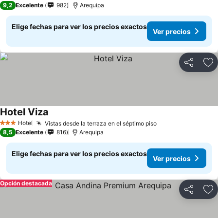
9,2
Excelente
982
Arequipa
Elige fechas para ver los precios exactos
Ver precios
Compartir
Ag
Hotel Viza
Hotel
Vistas desde la terraza en el séptimo piso
3 Estrellas
8,5
Excelente
816
Arequipa
Elige fechas para ver los precios exactos
Ver precios
Opción destacada
Compartir
Ag