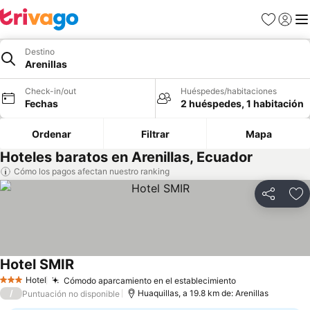
Favoritos
Iniciar 
Me
Destino
Arenillas
Check-in/out
Huéspedes/habitaciones
Fechas
2 huéspedes, 1 habitación
Ordenar
Filtrar
Mapa
Hoteles baratos en Arenillas, Ecuador
Cómo los pagos afectan nuestro ranking
Compartir
Ag
Hotel SMIR
Ver precios
Hotel
Cómodo aparcamiento en el establecimiento
Ver precios
3 Estrellas
/
Huaquillas, a 19.8 km de: Arenillas
Puntuación no disponible