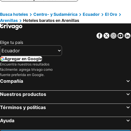
Busca hoteles
Centro- y Sudamérica
Ecuador
El Oro
Arenillas
Hoteles baratos en Arenillas
Facebook
Twitter
Insta
Yo
Elige tu país
Agregar en Google
Encuentra nuestros resultados
fácilmente: agrega trivago como
fuente preferida en Google.
Compañía
Nuestros productos
Términos y políticas
Ayuda