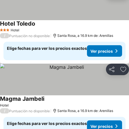
Hotel Toledo
Ver precios
Hotel
3 Estrellas
/
Santa Rosa, a 16.9 km de: Arenillas
Puntuación no disponible
Elige fechas para ver los precios exactos
Ver precios
Compartir
Ag
Magma Jambeli
Ver precios
Hotel
/
Santa Rosa, a 16.9 km de: Arenillas
Puntuación no disponible
Elige fechas para ver los precios exactos
Ver precios