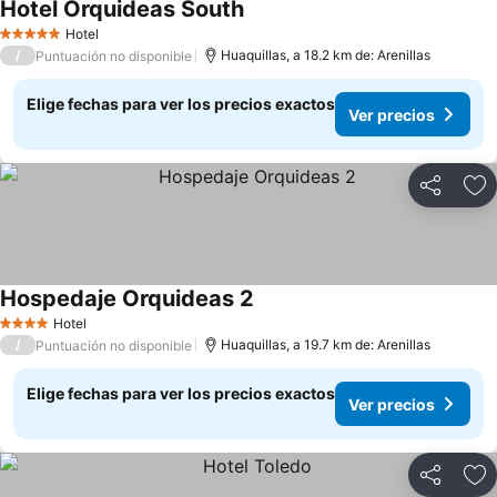
Hotel Orquideas South
Ver precios
Hotel
5 Estrellas
/
Huaquillas, a 18.2 km de: Arenillas
Puntuación no disponible
Elige fechas para ver los precios exactos
Ver precios
Compartir
Ag
Hospedaje Orquideas 2
Ver precios
Hotel
4 Estrellas
/
Huaquillas, a 19.7 km de: Arenillas
Puntuación no disponible
Elige fechas para ver los precios exactos
Ver precios
Compartir
Ag