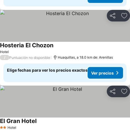
Compartir
Ag
Hosteria El Chozon
Ver precios
Hotel
/
Huaquillas, a 18.0 km de: Arenillas
Puntuación no disponible
Elige fechas para ver los precios exactos
Ver precios
Compartir
Ag
El Gran Hotel
Ver precios
Hotel
2 Estrellas