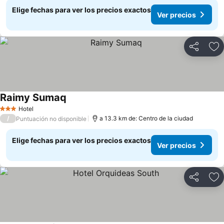
Elige fechas para ver los precios exactos
Ver precios
Compartir
Ag
Raimy Sumaq
Ver precios
Hotel
3 Estrellas
/
a 13.3 km de: Centro de la ciudad
Puntuación no disponible
Elige fechas para ver los precios exactos
Ver precios
Compartir
Ag