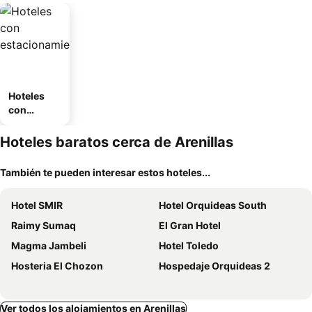
Hoteles
con
estaciona
miento
Hoteles baratos cerca de Arenillas
También te pueden interesar estos hoteles...
Hotel SMIR
Hotel Orquideas South
Raimy Sumaq
El Gran Hotel
Magma Jambeli
Hotel Toledo
Hosteria El Chozon
Hospedaje Orquideas 2
Ver todos los alojamientos en Arenillas