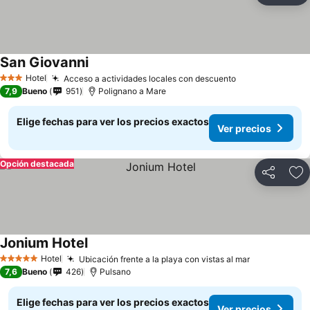
San Giovanni
Hotel
Acceso a actividades locales con descuento
3 Estrellas
7,9
Bueno
951
Polignano a Mare
Elige fechas para ver los precios exactos
Ver precios
Opción destacada
Compartir
Ag
Jonium Hotel
Hotel
Ubicación frente a la playa con vistas al mar
5 Estrellas
7,6
Bueno
426
Pulsano
Elige fechas para ver los precios exactos
Ver precios