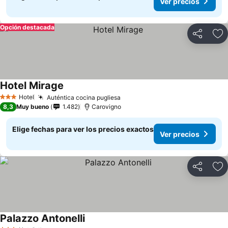
Ver precios
Opción destacada
Compartir
Ag
Hotel Mirage
Hotel
Auténtica cocina pugliesa
3 Estrellas
8,3
Muy bueno
1.482
Carovigno
Elige fechas para ver los precios exactos
Ver precios
Compartir
Ag
Palazzo Antonelli