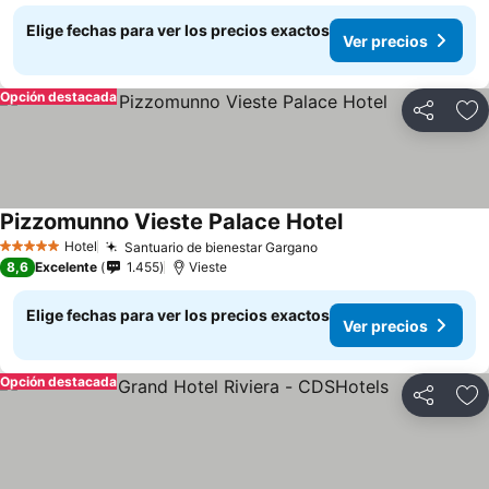
Elige fechas para ver los precios exactos
Ver precios
Opción destacada
Compartir
Ag
Pizzomunno Vieste Palace Hotel
Hotel
Santuario de bienestar Gargano
5 Estrellas
8,6
Excelente
1.455
Vieste
Elige fechas para ver los precios exactos
Ver precios
Opción destacada
Compartir
Ag