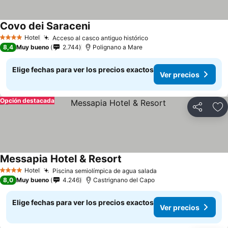
Covo dei Saraceni
Hotel
Acceso al casco antiguo histórico
4 Estrellas
8,4
Muy bueno
2.744
Polignano a Mare
Elige fechas para ver los precios exactos
Ver precios
Opción destacada
Compartir
Ag
Messapia Hotel & Resort
Hotel
Piscina semiolímpica de agua salada
4 Estrellas
8,0
Muy bueno
4.246
Castrignano del Capo
Elige fechas para ver los precios exactos
Ver precios