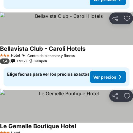
Compartir
Ag
Bellavista Club - Caroli Hotels
Hotel
Centro de bienestar y fitness
3 Estrellas
7,4
1.932
Gallipoli
Elige fechas para ver los precios exactos
Ver precios
Compartir
Ag
Le Gemelle Boutique Hotel
Hotel