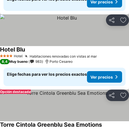
Ver precios
Compartir
Ag
Hotel Blu
Hotel
Habitaciones renovadas con vistas al mar
4 Estrellas
8,4
Muy bueno
983
Porto Cesareo
Elige fechas para ver los precios exactos
Ver precios
Opción destacada
Compartir
Ag
Torre Cintola Greenblu Sea Emotions