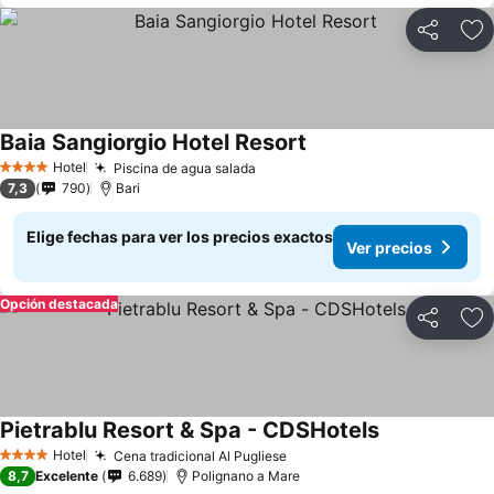
Compartir
Ag
Baia Sangiorgio Hotel Resort
Hotel
Piscina de agua salada
4 Estrellas
7,3
790
Bari
Elige fechas para ver los precios exactos
Ver precios
Opción destacada
Compartir
Ag
Pietrablu Resort & Spa - CDSHotels
Hotel
Cena tradicional Al Pugliese
4 Estrellas
8,7
Excelente
6.689
Polignano a Mare