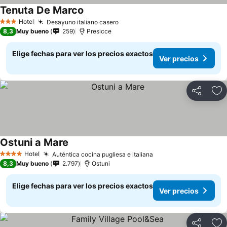
Tenuta De Marco
Hotel
Desayuno italiano casero
3 Estrellas
8,3
Muy bueno
259
Presicce
Elige fechas para ver los precios exactos
Ver precios
Compartir
Ag
Ostuni a Mare
Hotel
Auténtica cocina pugliesa e italiana
4 Estrellas
8,3
Muy bueno
2.797
Ostuni
Elige fechas para ver los precios exactos
Ver precios