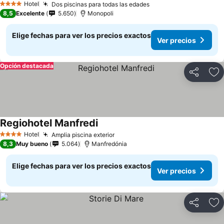
Hotel
Dos piscinas para todas las edades
4 Estrellas
8,5
Excelente
5.650
Monopoli
Elige fechas para ver los precios exactos
Ver precios
Opción destacada
Compartir
Ag
Regiohotel Manfredi
Hotel
Amplia piscina exterior
4 Estrellas
8,3
Muy bueno
5.064
Manfredónia
Elige fechas para ver los precios exactos
Ver precios
Compartir
Ag