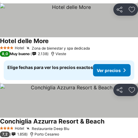
Compartir
Ag
Hotel delle More
Hotel
Zona de bienestar y spa dedicada
4 Estrellas
8,0
Muy bueno
2.138
Vieste
Elige fechas para ver los precios exactos
Ver precios
Compartir
Ag
Conchiglia Azzurra Resort & Beach
Hotel
Restaurante Deep Blu
4 Estrellas
7,2
1.858
Porto Cesareo