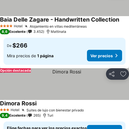
Baia Delle Zagare - Handwritten Collection
Hotel
Alojamiento en villas mediterráneas
4 Estrellas
8,6
Excelente
3.452
Mattinata
$266
De
Mira precios de
1 página
Ver precios
Opción destacada
Compartir
Ag
Dimora Rossi
Hotel
Suites de lujo con bienestar privado
3 Estrellas
9,4
Excelente
265
Turi
Elige fechas para ver los precios exactos