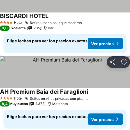
BISCARDI HOTEL
Hotel
Retiro urbano boutique moderno
4 Estrellas
9,0
Excelente
235
Bari
Elige fechas para ver los precios exactos
Ver precios
Compartir
Ag
AH Premium Baia dei Faraglioni
Hotel
Suites en villas privadas con piscina
4 Estrellas
8,4
Muy bueno
1.378
Mattinata
Elige fechas para ver los precios exactos
Ver precios