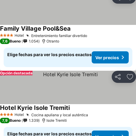
Compartir
Ag
Family Village Pool&Sea
Hotel
Entretenimiento familiar divertido
4 Estrellas
7,6
Bueno
1.054
Otranto
Elige fechas para ver los precios exactos
Ver precios
Opción destacada
Compartir
Ag
Hotel Kyrie Isole Tremiti
Hotel
Cocina apuliana y local auténtica
4 Estrellas
7,9
Bueno
1.339
Isole Tremiti
Elige fechas para ver los precios exactos