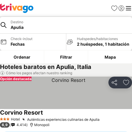
Favoritos
Iniciar 
Me
Destino
Apulia
Check-in/out
Huéspedes/habitaciones
Fechas
2 huéspedes, 1 habitación
Ordenar
Filtrar
Mapa
Hoteles baratos en Apulia, Italia
Cómo los pagos afectan nuestro ranking
Opción destacada
Compartir
Ag
Corvino Resort
Hotel
Auténticas experiencias culinarias de Apulia
3 Estrellas
6,9
4.414
Monopoli