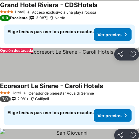
Grand Hotel Riviera - CDSHotels
Hotel
Acceso exclusivo a una playa rocosa
4 Estrellas
9,0
Excelente
3.087
Nardò
Elige fechas para ver los precios exactos
Ver precios
Opción destacada
Compartir
Ag
Ecoresort Le Sirene - Caroli Hotels
Hotel
Cenador de bienestar Aqua di Gemme
3 Estrellas
7,0
2.981
Gallipoli
Elige fechas para ver los precios exactos
Ver precios
Compartir
Ag