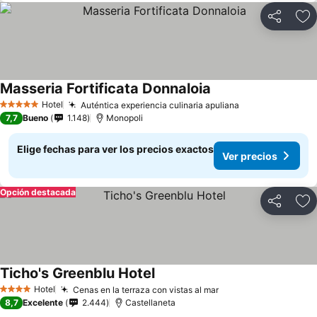
Compartir
Ag
Masseria Fortificata Donnaloia
Hotel
Auténtica experiencia culinaria apuliana
5 Estrellas
7,7
Bueno
1.148
Monopoli
Elige fechas para ver los precios exactos
Ver precios
Opción destacada
Compartir
Ag
Ticho's Greenblu Hotel
Hotel
Cenas en la terraza con vistas al mar
4 Estrellas
8,7
Excelente
2.444
Castellaneta