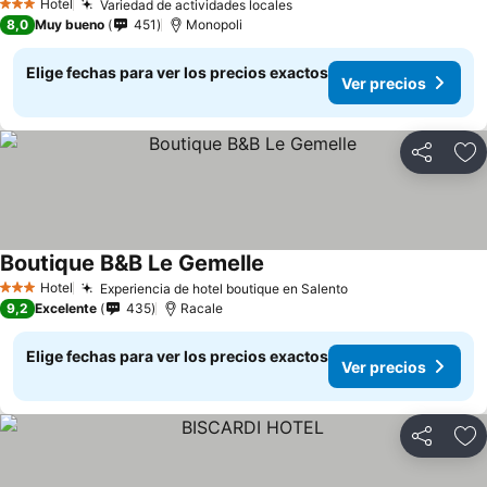
Hotel
Variedad de actividades locales
3 Estrellas
8,0
Muy bueno
451
Monopoli
Elige fechas para ver los precios exactos
Ver precios
Compartir
Ag
Boutique B&B Le Gemelle
Hotel
Experiencia de hotel boutique en Salento
3 Estrellas
9,2
Excelente
435
Racale
Elige fechas para ver los precios exactos
Ver precios
Compartir
Ag