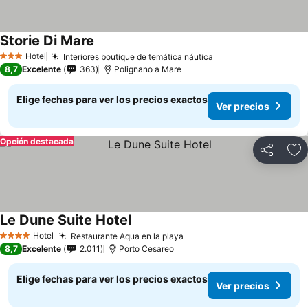
Storie Di Mare
Hotel
Interiores boutique de temática náutica
3 Estrellas
8,7
Excelente
363
Polignano a Mare
Elige fechas para ver los precios exactos
Ver precios
Opción destacada
Compartir
Ag
Le Dune Suite Hotel
Hotel
Restaurante Aqua en la playa
4 Estrellas
8,7
Excelente
2.011
Porto Cesareo
Elige fechas para ver los precios exactos
Ver precios