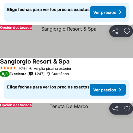
Elige fechas para ver los precios exactos
Ver precios
Opción destacada
Compartir
Ag
Sangiorgio Resort & Spa
Hotel
Amplia piscina exterior
5 Estrellas
8,8
Excelente
1.247
Cutrofiano
Elige fechas para ver los precios exactos
Ver precios
Opción destacada
Compartir
Ag