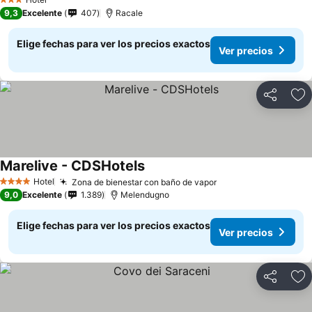
3 Estrellas
9,3
Excelente
407
Racale
Elige fechas para ver los precios exactos
Ver precios
Compartir
Ag
Marelive - CDSHotels
Hotel
Zona de bienestar con baño de vapor
4 Estrellas
9,0
Excelente
1.389
Melendugno
Elige fechas para ver los precios exactos
Ver precios
Compartir
Ag