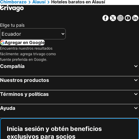
Chimborazo
Alausí
Hoteles baratos en Alausí
Facebook
Twitter
Insta
Yo
Elige tu país
Agregar en Google
Encuentra nuestros resultados
fácilmente: agrega trivago como
fuente preferida en Google.
Compañía
Nuestros productos
Términos y políticas
Ayuda
Inicia sesión y obtén beneficios
exclusivos para socios