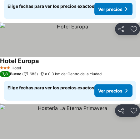
Elige fechas para ver los precios exactos
Ver precios
Compartir
Ag
Hotel Europa
Ver precios
Hotel
3 Estrellas
7,8
Bueno
683
a 0.3 km de: Centro de la ciudad
Elige fechas para ver los precios exactos
Ver precios
Compartir
Ag