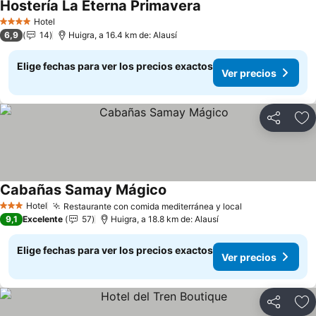
Hostería La Eterna Primavera
Ver precios
Hotel
4 Estrellas
6,9
14
Huigra, a 16.4 km de: Alausí
Elige fechas para ver los precios exactos
Ver precios
Compartir
Ag
Cabañas Samay Mágico
Ver precios
Hotel
Restaurante con comida mediterránea y local
Ver precios
3 Estrellas
9,1
Excelente
57
Huigra, a 18.8 km de: Alausí
Elige fechas para ver los precios exactos
Ver precios
Compartir
Ag