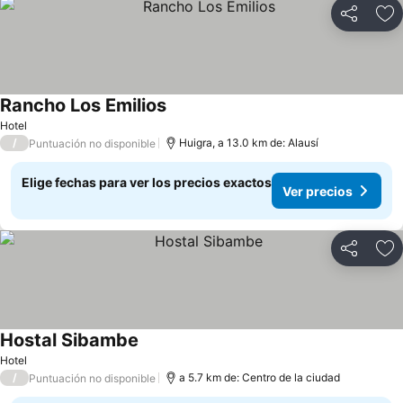
Compartir
Ag
Rancho Los Emilios
Ver precios
Hotel
/
Huigra, a 13.0 km de: Alausí
Puntuación no disponible
Elige fechas para ver los precios exactos
Ver precios
Compartir
Ag
Hostal Sibambe
Ver precios
Hotel
/
a 5.7 km de: Centro de la ciudad
Puntuación no disponible