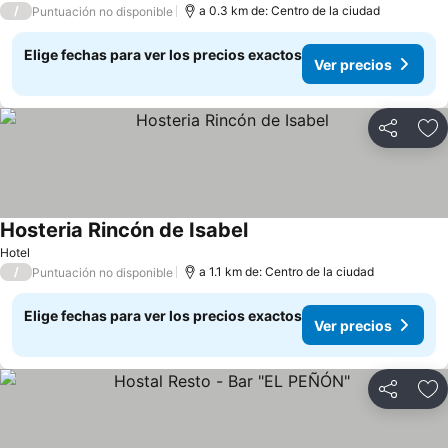
/
a 0.3 km de: Centro de la ciudad
Puntuación no disponible
Elige fechas para ver los precios exactos
Ver precios
Compartir
Ag
Hosteria Rincón de Isabel
Ver precios
Hotel
/
a 1.1 km de: Centro de la ciudad
Puntuación no disponible
Elige fechas para ver los precios exactos
Ver precios
Compartir
Ag