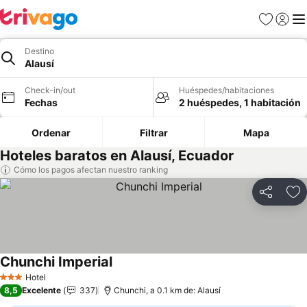
Favoritos
Iniciar 
Me
Destino
Alausí
Check-in/out
Huéspedes/habitaciones
Fechas
2 huéspedes, 1 habitación
Ordenar
Filtrar
Mapa
Hoteles baratos en Alausí, Ecuador
Cómo los pagos afectan nuestro ranking
Compartir
Ag
Chunchi Imperial
Ver precios
Hotel
3 Estrellas
8,5
Excelente
337
Chunchi, a 0.1 km de: Alausí