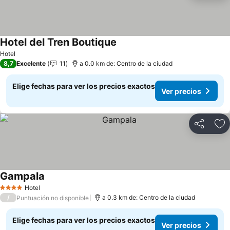
Hotel del Tren Boutique
Ver precios
Hotel
8,7
Excelente
11
a 0.0 km de: Centro de la ciudad
Elige fechas para ver los precios exactos
Ver precios
Compartir
Ag
Gampala
Ver precios
Hotel
4 Estrellas
/
a 0.3 km de: Centro de la ciudad
Puntuación no disponible
Elige fechas para ver los precios exactos
Ver precios