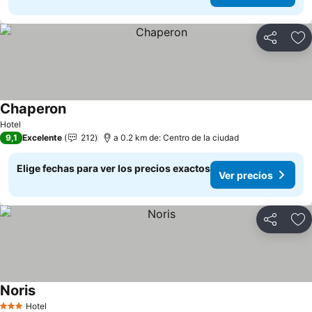
Compartir
Ag
Chaperon
Ver precios
Hotel
9,1
Excelente
212
a 0.2 km de: Centro de la ciudad
Elige fechas para ver los precios exactos
Ver precios
Compartir
Ag
Noris
Ver precios
Hotel
3 Estrellas