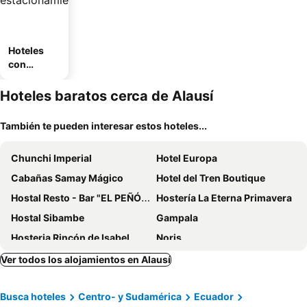
Hoteles
con
estaciona
miento
Hoteles baratos cerca de Alausí
También te pueden interesar estos hoteles...
Chunchi Imperial
Hotel Europa
Cabañas Samay Mágico
Hotel del Tren Boutique
Hostal Resto - Bar "EL PEÑÓN"
Hostería La Eterna Primavera
Hostal Sibambe
Gampala
Hosteria Rincón de Isabel
Noris
Hostal Ventura
Chaperon
Ver todos los alojamientos en Alausí
Rancho Los Emilios
Busca hoteles
Centro- y Sudamérica
Ecuador