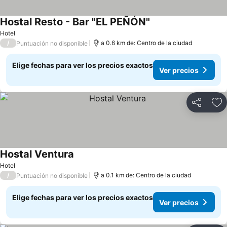
Hostal Resto - Bar "EL PEÑÓN"
Ver precios
Hotel
/
a 0.6 km de: Centro de la ciudad
Puntuación no disponible
Elige fechas para ver los precios exactos
Ver precios
Compartir
Ag
Hostal Ventura
Ver precios
Hotel
/
a 0.1 km de: Centro de la ciudad
Puntuación no disponible
Elige fechas para ver los precios exactos
Ver precios