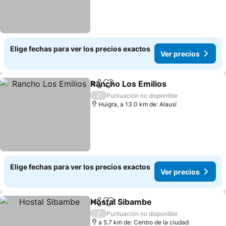
Elige fechas para ver los precios exactos
Ver precios
Rancho Los Emilios
Compartir
Agregar a favoritos
Ver pre
/
Puntuación no disponible
Huigra, a 13.0 km de: Alausí
Elige fechas para ver los precios exactos
Ver precios
Hostal Sibambe
Compartir
Agregar a favoritos
Ver precio
/
Puntuación no disponible
a 5.7 km de: Centro de la ciudad