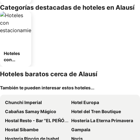
Categorías destacadas de hoteles en Alausí
Hoteles
con
estaciona
miento
Hoteles baratos cerca de Alausí
También te pueden interesar estos hoteles...
Chunchi Imperial
Hotel Europa
Cabañas Samay Mágico
Hotel del Tren Boutique
Hostal Resto - Bar "EL PEÑÓN"
Hostería La Eterna Primavera
Hostal Sibambe
Gampala
Hosteria Rincón de Isabel
Noris