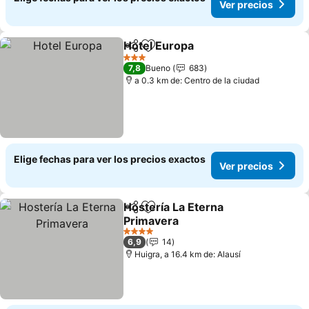
Ver precios
Hotel Europa
Compartir
Agregar a favoritos
Ver precios
3 Estrellas
7,8
Bueno
683
a 0.3 km de: Centro de la ciudad
Elige fechas para ver los precios exactos
Ver precios
Hostería La Eterna
Compartir
Agregar a favoritos
Primavera
Ver precios
4 Estrellas
6,9
14
Huigra, a 16.4 km de: Alausí