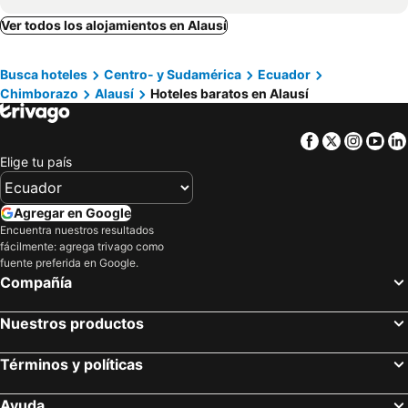
Hostal Ventura
Chaperon
Ver todos los alojamientos en Alausí
Rancho Los Emilios
Busca hoteles
Centro- y Sudamérica
Ecuador
Chimborazo
Alausí
Hoteles baratos en Alausí
Facebook
Twitter
Insta
Yo
Elige tu país
Agregar en Google
Encuentra nuestros resultados
fácilmente: agrega trivago como
fuente preferida en Google.
Compañía
Nuestros productos
Términos y políticas
Ayuda