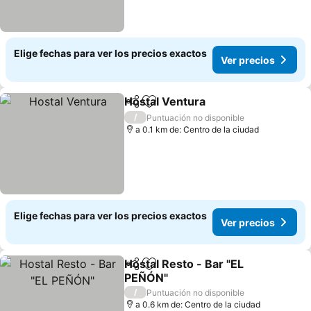
Elige fechas para ver los precios exactos
Ver precios
Hostal Ventura
Compartir
Agregar a favoritos
Ver precios
/
Puntuación no disponible
a 0.1 km de: Centro de la ciudad
Elige fechas para ver los precios exactos
Ver precios
Hostal Resto - Bar "EL
Compartir
Agregar a favoritos
PEÑÓN"
Ver precios
/
Puntuación no disponible
a 0.6 km de: Centro de la ciudad