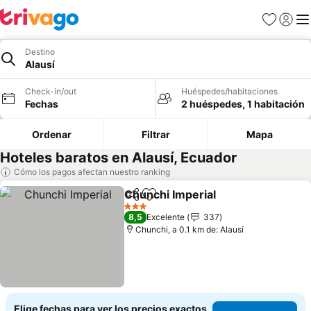
Favoritos
Iniciar 
Me
Destino
Alausí
Check-in/out
Huéspedes/habitaciones
Fechas
2 huéspedes, 1 habitación
Ordenar
Filtrar
Mapa
Hoteles baratos en Alausí, Ecuador
Cómo los pagos afectan nuestro ranking
Chunchi Imperial
Compartir
Agregar a favoritos
Ver preci
3 Estrellas
8,5
Excelente
337
Chunchi, a 0.1 km de: Alausí
Elige fechas para ver los precios exactos