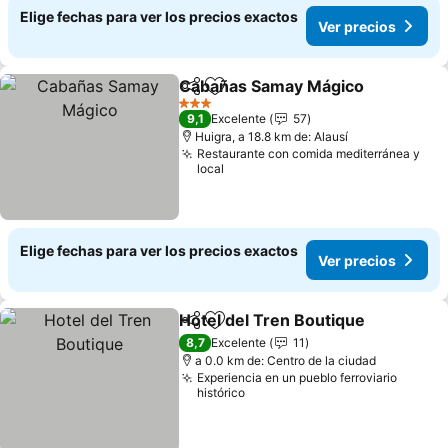
Elige fechas para ver los precios exactos
Ver precios
Cabañas Samay Mágico
Compartir
Agregar a favoritos
Ve
3 Estrellas
9,1
Excelente
57
Huigra, a 18.8 km de: Alausí
Restaurante con comida mediterránea y
local
Elige fechas para ver los precios exactos
Ver precios
Hotel del Tren Boutique
Compartir
Agregar a favoritos
Ve
8,7
Excelente
11
a 0.0 km de: Centro de la ciudad
Experiencia en un pueblo ferroviario
histórico