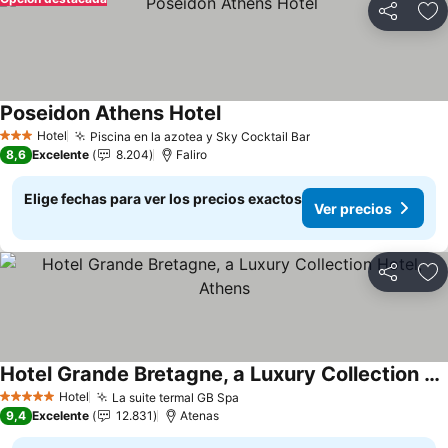
Compartir
Ag
Poseidon Athens Hotel
Ver precios
Hotel
Piscina en la azotea y Sky Cocktail Bar
Ver precios
3 Estrellas
8,6
Excelente
8.204
Faliro
Elige fechas para ver los precios exactos
Ver precios
Compartir
Ag
Hotel Grande Bretagne, a Luxury Collection Hotel, Athens
Ver precios
Hotel
La suite termal GB Spa
Ver precios
5 Estrellas
9,4
Excelente
12.831
Atenas