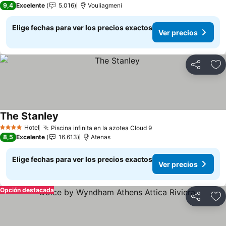
9,4
Excelente
5.016
Vouliagmeni
Elige fechas para ver los precios exactos
Ver precios
Compartir
Ag
The Stanley
Ver precios
Hotel
Piscina infinita en la azotea Cloud 9
Ver precios
4 Estrellas
8,5
Excelente
16.613
Atenas
Elige fechas para ver los precios exactos
Ver precios
Opción destacada
Compartir
Ag