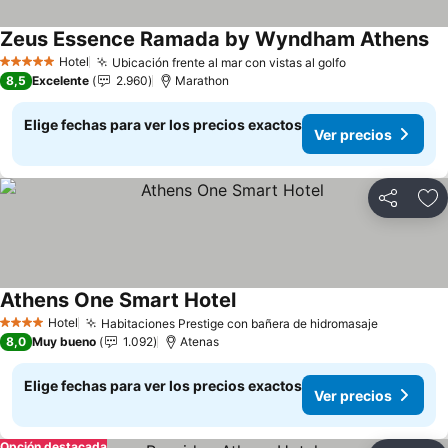
Zeus Essence Ramada by Wyndham Athens
Ve
Hotel
Ubicación frente al mar con vistas al golfo
Ver precios
5 Estrellas
8,5
Excelente
2.960
Marathon
Elige fechas para ver los precios exactos
Ver precios
Compartir
Ag
Athens One Smart Hotel
Ver precios
Hotel
Habitaciones Prestige con bañera de hidromasaje
Ver preci
4 Estrellas
8,0
Muy bueno
1.092
Atenas
Elige fechas para ver los precios exactos
Ver precios
Opción destacada