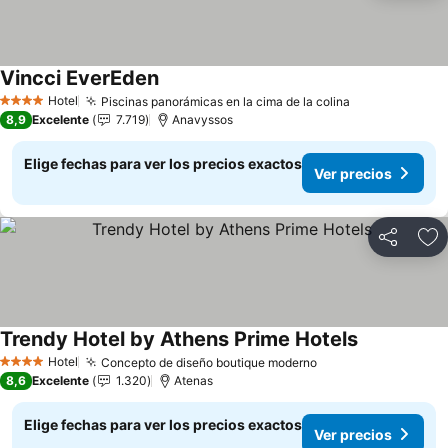
Vincci EverEden
Ver precios
Hotel
Piscinas panorámicas en la cima de la colina
Ver precios
4 Estrellas
8,9
Excelente
7.719
Anavyssos
Elige fechas para ver los precios exactos
Ver precios
Compartir
Ag
Trendy Hotel by Athens Prime Hotels
Ver precios
Hotel
Concepto de diseño boutique moderno
Ver precios
4 Estrellas
8,6
Excelente
1.320
Atenas
Elige fechas para ver los precios exactos
Ver precios