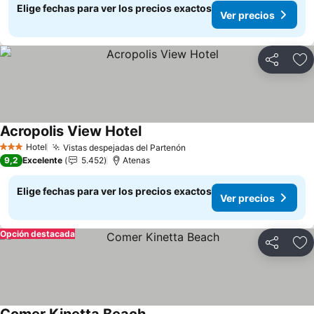
Elige fechas para ver los precios exactos
Ver precios
Compartir
Ag
Acropolis View Hotel
Ver precios
Hotel
Vistas despejadas del Partenón
Ver precios
3 Estrellas
9,2
Excelente
5.452
Atenas
Elige fechas para ver los precios exactos
Ver precios
Opción destacada
Compartir
Ag