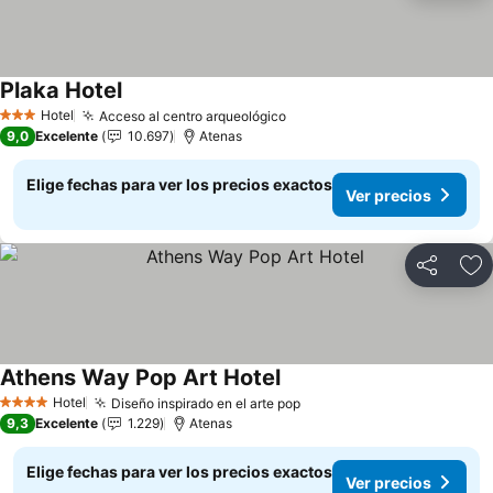
Plaka Hotel
Ver precios
Hotel
Acceso al centro arqueológico
Ver precios
3 Estrellas
9,0
Excelente
10.697
Atenas
Elige fechas para ver los precios exactos
Ver precios
Compartir
Ag
Athens Way Pop Art Hotel
Ver precios
Hotel
Diseño inspirado en el arte pop
Ver precios
4 Estrellas
9,3
Excelente
1.229
Atenas
Elige fechas para ver los precios exactos
Ver precios