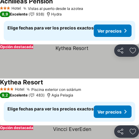
Achilleas Pension
Ver precios
Hotel
Vistas al puerto desde la azotea
Ver precios
3 Estrellas
8,9
Excelente
938
Hydra
Elige fechas para ver los precios exactos
Ver precios
Opción destacada
Compartir
Ag
Kythea Resort
Ver precios
Hotel
Piscina exterior con solárium
Ver precios
4 Estrellas
9,2
Excelente
483
Agia Pelagia
Elige fechas para ver los precios exactos
Ver precios
Opción destacada
Compartir
Ag