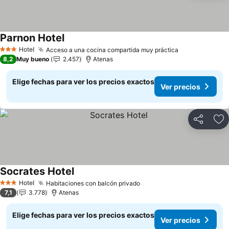
Parnon Hotel
Ver precios
Hotel
Acceso a una cocina compartida muy práctica
Ver precios
3 Estrellas
8,2
Muy bueno
2.457
Atenas
Elige fechas para ver los precios exactos
Ver precios
Compartir
Ag
Socrates Hotel
Ver precios
Hotel
Habitaciones con balcón privado
Ver precios
3 Estrellas
7,1
3.778
Atenas
Elige fechas para ver los precios exactos
Ver precios