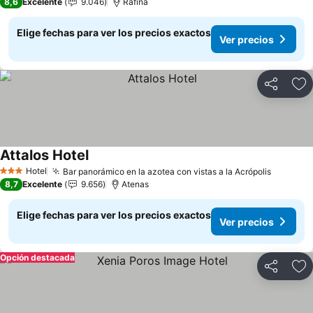
8,6
Excelente
9.046
Rafina
Elige fechas para ver los precios exactos
Ver precios
Compartir
Ag
Attalos Hotel
Ver precios
Hotel
Bar panorámico en la azotea con vistas a la Acrópolis
Ver pre
3 Estrellas
8,7
Excelente
9.656
Atenas
Elige fechas para ver los precios exactos
Ver precios
Opción destacada
Compartir
Ag