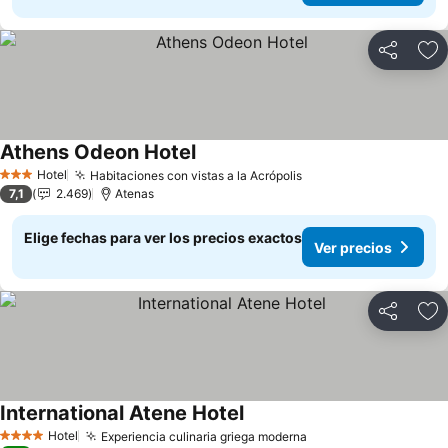
Compartir
Ag
Athens Odeon Hotel
Ver precios
Hotel
Habitaciones con vistas a la Acrópolis
Ver precios
3 Estrellas
7,1
2.469
Atenas
Elige fechas para ver los precios exactos
Ver precios
Compartir
Ag
International Atene Hotel
Ver precios
Hotel
Experiencia culinaria griega moderna
Ver precios
4 Estrellas