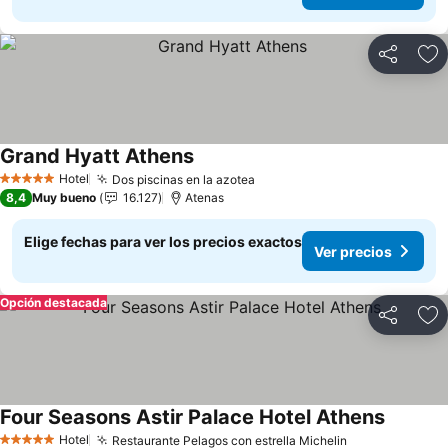
Compartir
Ag
Grand Hyatt Athens
Ver precios
Hotel
Dos piscinas en la azotea
Ver precios
5 Estrellas
8,4
Muy bueno
16.127
Atenas
Elige fechas para ver los precios exactos
Ver precios
Opción destacada
Compartir
Ag
Four Seasons Astir Palace Hotel Athens
Ver prec
Hotel
Restaurante Pelagos con estrella Michelin
Ver precios
5 Estrellas