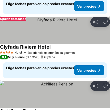
Elige fechas para ver los precios exactos
Ver precios
Opción destacada
Compartir
Ag
Glyfada Riviera Hotel
Ver precios
Hotel
Experiencia gastronómica gourmet
Ver precios
5 Estrellas
8,1
Muy bueno
1.352
Glyfada
Elige fechas para ver los precios exactos
Ver precios
Compartir
Ag