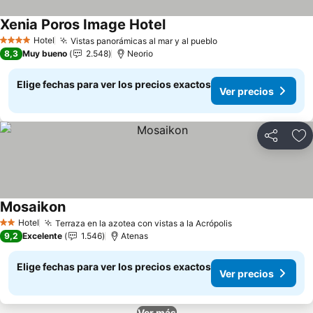
Xenia Poros Image Hotel
Ver precios
Hotel
Vistas panorámicas al mar y al pueblo
Ver precios
4 Estrellas
8,3
Muy bueno
2.548
Neorio
Elige fechas para ver los precios exactos
Ver precios
Compartir
Ag
Mosaikon
Ver precios
Hotel
Terraza en la azotea con vistas a la Acrópolis
Ver precios
2 Estrellas
9,2
Excelente
1.546
Atenas
Elige fechas para ver los precios exactos
Ver precios
Ver más