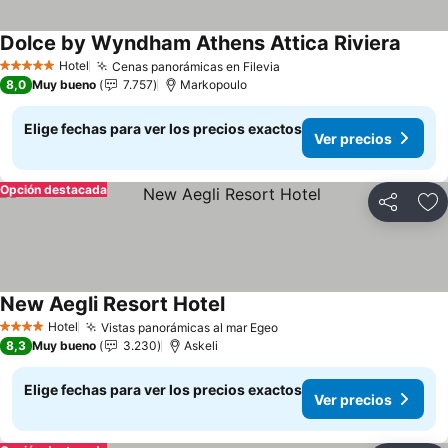
Dolce by Wyndham Athens Attica Riviera
Ver pr
Hotel
Cenas panorámicas en Filevia
Ver precios
5 Estrellas
8,0
Muy bueno
7.757
Markopoulo
Elige fechas para ver los precios exactos
Ver precios
Opción destacada
Compartir
Ag
New Aegli Resort Hotel
Ver precios
Hotel
Vistas panorámicas al mar Egeo
Ver precios
4 Estrellas
8,3
Muy bueno
3.230
Askeli
Elige fechas para ver los precios exactos
Ver precios