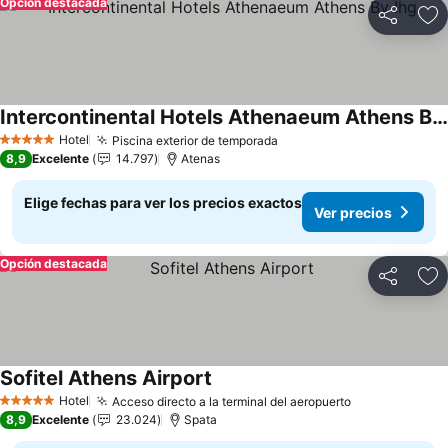
Opción destacada
Compartir
Ag
Intercontinental Hotels Athenaeum Athens By Ihg
Ver precios
Hotel
Piscina exterior de temporada
Ver precios
5 Estrellas
8,9
Excelente
14.797
Atenas
Elige fechas para ver los precios exactos
Ver precios
Opción destacada
Compartir
Ag
Sofitel Athens Airport
Ver precios
Hotel
Acceso directo a la terminal del aeropuerto
Ver precios
5 Estrellas
8,9
Excelente
23.024
Spata