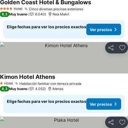
Golden Coast Hotel & Bungalows
Ver precios
Hotel
Cinco diversas piscinas exteriores
Ver precios
4 Estrellas
8,3
Muy bueno
6.040
Nea Makri
Elige fechas para ver los precios exactos
Ver precios
Compartir
Ag
Kimon Hotel Athens
Ver precios
Hotel
Habitación familiar con terraza privada
Ver precios
1 Estrellas
8,3
Muy bueno
4.052
Atenas
Elige fechas para ver los precios exactos
Ver precios
Compartir
Ag