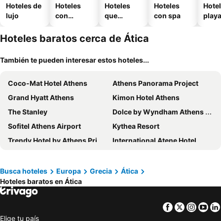
Hoteles de
Hoteles
Hoteles
Hoteles
Hotel
lujo
con
que
con spa
play
piscina
aceptan
mascotas
Hoteles baratos cerca de Ática
También te pueden interesar estos hoteles...
Coco-Mat Hotel Athens
Athens Panorama Project
Grand Hyatt Athens
Kimon Hotel Athens
The Stanley
Dolce by Wyndham Athens Attica Riviera
Sofitel Athens Airport
Kythea Resort
Trendy Hotel by Athens Prime Hotels
International Atene Hotel
NLH Mati Seafront - Neighborhood Lifestyle Hotels
Zeus Essence Ramada by Wyndham Athens
Hotel Grande Bretagne, a Luxury Collection Hotel, Athens
Comer Kinetta Beach
Busca hoteles
Europa
Grecia
Ática
Hoteles baratos en Ática
Parnon Hotel
Attalos Hotel
Piraeus Theoxenia Hotel
The Athens Gate Hotel
Facebook
Twitter
Insta
Yo
Zeus Wyndham Grand Athens
Coco-mat Athens BC
Elige tu país