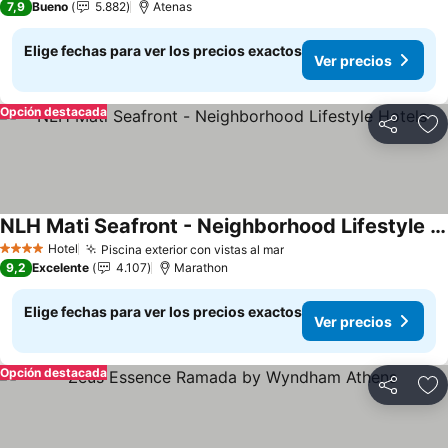
7,9
Bueno
5.882
Atenas
Elige fechas para ver los precios exactos
Ver precios
Opción destacada
Compartir
Ag
NLH Mati Seafront - Neighborhood Lifestyle Hotels
Ver precios
Hotel
Piscina exterior con vistas al mar
Ver precios
4 Estrellas
9,2
Excelente
4.107
Marathon
Elige fechas para ver los precios exactos
Ver precios
Opción destacada
Compartir
Ag