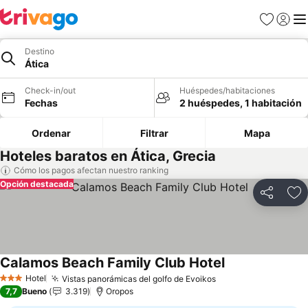
Favoritos
Iniciar 
Me
Destino
Ática
Check-in/out
Huéspedes/habitaciones
Fechas
2 huéspedes, 1 habitación
Ordenar
Filtrar
Mapa
Hoteles baratos en Ática, Grecia
Cómo los pagos afectan nuestro ranking
Opción destacada
Compartir
Ag
Calamos Beach Family Club Hotel
Ver precios
Hotel
Vistas panorámicas del golfo de Evoikos
Ver precios
3 Estrellas
7,7
Bueno
3.319
Oropos