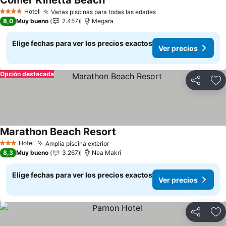
Comer Kinetta Beach
Ver precios
Hotel
Varias piscinas para todas las edades
Ver precios
4 Estrellas
8,0
Muy bueno
2.457
Megara
Elige fechas para ver los precios exactos
Ver precios
Opción destacada
Compartir
Ag
Marathon Beach Resort
Ver precios
Hotel
Amplia piscina exterior
Ver precios
3 Estrellas
8,3
Muy bueno
3.267
Nea Makri
Elige fechas para ver los precios exactos
Ver precios
Compartir
Ag