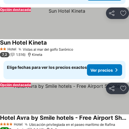
Opción destacada
Compartir
Ag
Sun Hotel Kineta
Ver precios
Hotel
Vistas al mar del golfo Sarónico
Ver precios
2 Estrellas
7,2
1.516
Kineta
Elige fechas para ver los precios exactos
Ver precios
Opción destacada
Compartir
Ag
Hotel Avra by Smile hotels - Free Airport Shuttle
Ver precios
Hotel
Ubicación privilegiada en el paseo marítimo de Rafina
Ver pr
4 Estrellas