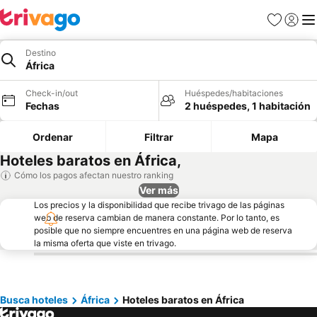
Favoritos
Iniciar 
Me
Destino
África
Check-in/out
Huéspedes/habitaciones
Fechas
2 huéspedes, 1 habitación
Ordenar
Filtrar
Mapa
Hoteles baratos en África,
Cómo los pagos afectan nuestro ranking
Ver más
Los precios y la disponibilidad que recibe trivago de las páginas
web de reserva cambian de manera constante. Por lo tanto, es
posible que no siempre encuentres en una página web de reserva
la misma oferta que viste en trivago.
Busca hoteles
África
Hoteles baratos en África