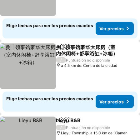
Elige fechas para ver los precios exactos
Ver precios
捌 | 领事馆豪华大床房（室
Compartir
Agregar a favoritos
内休闲椅+舒享浴缸+冰箱）
Ver precios
/
Puntuación no disponible
a 4.5 km de: Centro de la ciudad
Elige fechas para ver los precios exactos
Ver precios
Lieyu B&B
Compartir
Agregar a favoritos
Ver precios
/
Puntuación no disponible
Lieyu Township, a 15.0 km de: Xiamen