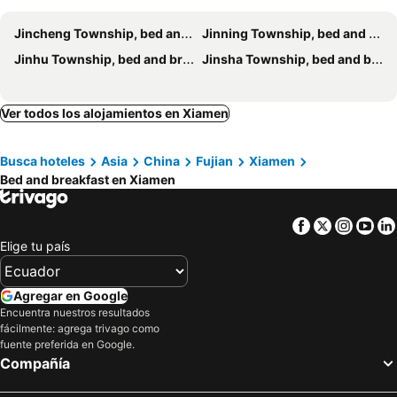
Jincheng Township, bed and breakfasts
Jinning Township, bed and breakfasts
Jinhu Township, bed and breakfasts
Jinsha Township, bed and breakfasts
Ver todos los alojamientos en Xiamen
Busca hoteles
Asia
China
Fujian
Xiamen
Bed and breakfast en Xiamen
Facebook
Twitter
Insta
Yo
Elige tu país
Agregar en Google
Encuentra nuestros resultados
fácilmente: agrega trivago como
fuente preferida en Google.
Compañía