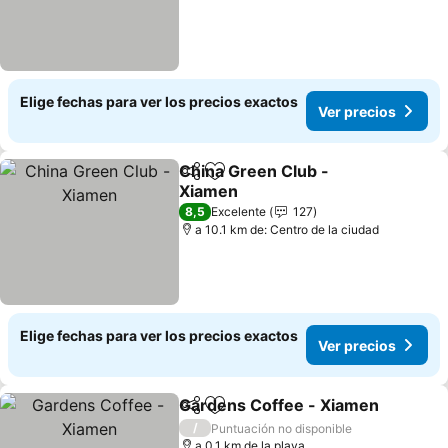
Elige fechas para ver los precios exactos
Ver precios
China Green Club -
Compartir
Agregar a favoritos
Xiamen
Ver precios
8,5
Excelente
127
a 10.1 km de: Centro de la ciudad
Elige fechas para ver los precios exactos
Ver precios
Gardens Coffee - Xiamen
Compartir
Agregar a favoritos
/
Puntuación no disponible
a 0.1 km de la playa