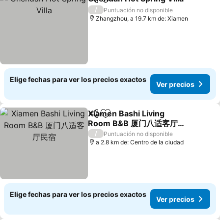
Compartir
Agregar a favoritos
V
/
Puntuación no disponible
Zhangzhou, a 19.7 km de: Xiamen
Elige fechas para ver los precios exactos
Ver precios
Xiamen Bashi Living
Compartir
Agregar a favoritos
Room B&B 厦门八适客厅民
宿
Ver precios
/
Puntuación no disponible
a 2.8 km de: Centro de la ciudad
Elige fechas para ver los precios exactos
Ver precios