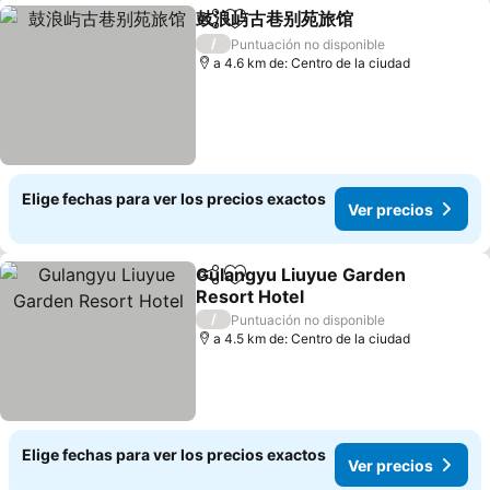
鼓浪屿古巷别苑旅馆
Compartir
Agregar a favoritos
Ver pre
/
Puntuación no disponible
a 4.6 km de: Centro de la ciudad
Elige fechas para ver los precios exactos
Ver precios
Gulangyu Liuyue Garden
Compartir
Agregar a favoritos
Resort Hotel
Ver precios
/
Puntuación no disponible
a 4.5 km de: Centro de la ciudad
Elige fechas para ver los precios exactos
Ver precios