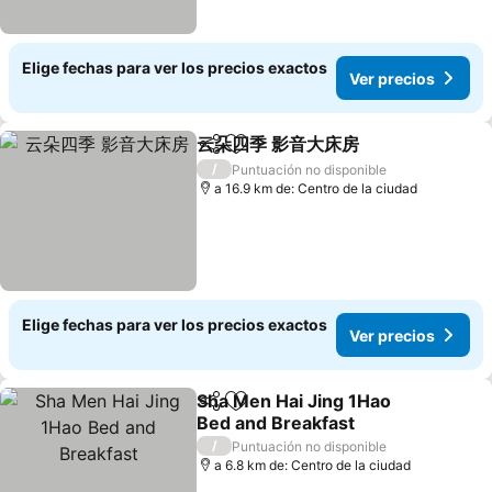
Elige fechas para ver los precios exactos
Ver precios
云朵四季 影音大床房
Compartir
Agregar a favoritos
Ver pre
/
Puntuación no disponible
a 16.9 km de: Centro de la ciudad
Elige fechas para ver los precios exactos
Ver precios
Sha Men Hai Jing 1Hao
Compartir
Agregar a favoritos
Bed and Breakfast
Ver precios
/
Puntuación no disponible
a 6.8 km de: Centro de la ciudad