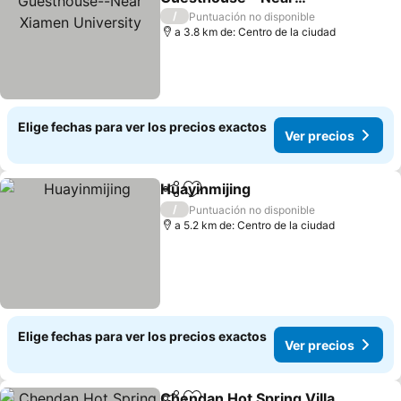
Xiamen University
Ver precios
/
Puntuación no disponible
a 3.8 km de: Centro de la ciudad
Elige fechas para ver los precios exactos
Ver precios
Huayinmijing
Compartir
Agregar a favoritos
Ver precios
/
Puntuación no disponible
a 5.2 km de: Centro de la ciudad
Elige fechas para ver los precios exactos
Ver precios
Chendan Hot Spring Villa