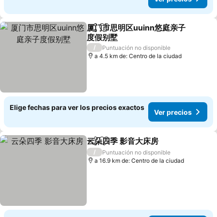
厦门市思明区uuinn悠庭亲子
Compartir
Agregar a favoritos
度假别墅
Ver precios
/
Puntuación no disponible
a 4.5 km de: Centro de la ciudad
Elige fechas para ver los precios exactos
Ver precios
云朵四季 影音大床房
Compartir
Agregar a favoritos
Ver pre
/
Puntuación no disponible
a 16.9 km de: Centro de la ciudad