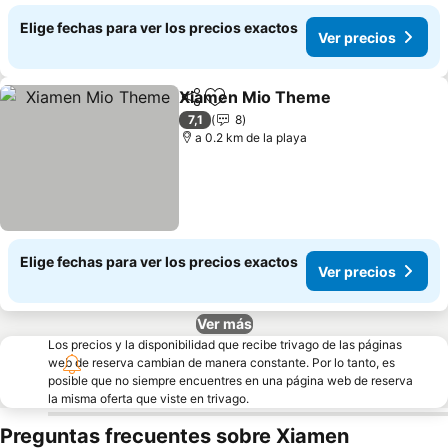
Elige fechas para ver los precios exactos
Ver precios
Xiamen Mio Theme
Compartir
Agregar a favoritos
Ver pr
7,1
8
a 0.2 km de la playa
Elige fechas para ver los precios exactos
Ver precios
Ver más
Los precios y la disponibilidad que recibe trivago de las páginas
web de reserva cambian de manera constante. Por lo tanto, es
posible que no siempre encuentres en una página web de reserva
la misma oferta que viste en trivago.
Preguntas frecuentes sobre Xiamen