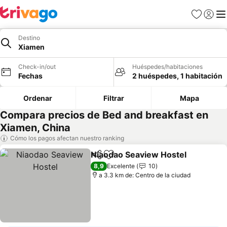
Favoritos
Iniciar 
Me
Destino
Xiamen
Check-in/out
Huéspedes/habitaciones
Fechas
2 huéspedes, 1 habitación
Ordenar
Filtrar
Mapa
Compara precios de Bed and breakfast en
Xiamen, China
Cómo los pagos afectan nuestro ranking
Niaodao Seaview Hostel
Compartir
Agregar a favoritos
Ve
8,9
Excelente
10
a 3.3 km de: Centro de la ciudad