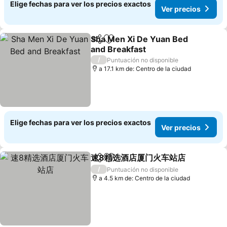
Elige fechas para ver los precios exactos
Ver precios
Sha Men Xi De Yuan Bed
Compartir
Agregar a favoritos
and Breakfast
Ver precios
/
Puntuación no disponible
a 17.1 km de: Centro de la ciudad
Elige fechas para ver los precios exactos
Ver precios
速8精选酒店厦门火车站店
Compartir
Agregar a favoritos
Ve
/
Puntuación no disponible
a 4.5 km de: Centro de la ciudad