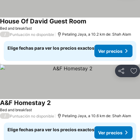
House Of David Guest Room
Ver precios
Bed and breakfast
/
Petaling Jaya, a 10.2 km de: Shah Alam
Puntuación no disponible
Elige fechas para ver los precios exactos
Ver precios
Compartir
Ag
A&F Homestay 2
Ver precios
Bed and breakfast
/
Petaling Jaya, a 10.6 km de: Shah Alam
Puntuación no disponible
Elige fechas para ver los precios exactos
Ver precios