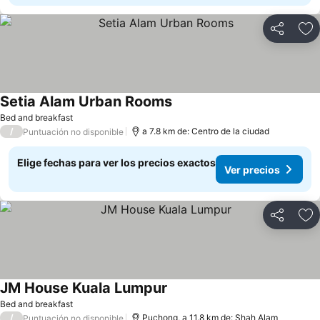
Compartir
Ag
Setia Alam Urban Rooms
Ver precios
Bed and breakfast
/
a 7.8 km de: Centro de la ciudad
Puntuación no disponible
Elige fechas para ver los precios exactos
Ver precios
Compartir
Ag
JM House Kuala Lumpur
Ver precios
Bed and breakfast
/
Puchong, a 11.8 km de: Shah Alam
Puntuación no disponible