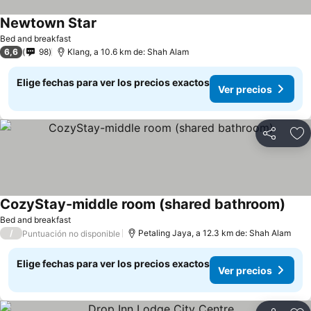
Newtown Star
Ver precios
Bed and breakfast
6,6
98
Klang, a 10.6 km de: Shah Alam
Elige fechas para ver los precios exactos
Ver precios
Compartir
Ag
CozyStay-middle room (shared bathroom)
Ver 
Bed and breakfast
/
Petaling Jaya, a 12.3 km de: Shah Alam
Puntuación no disponible
Elige fechas para ver los precios exactos
Ver precios