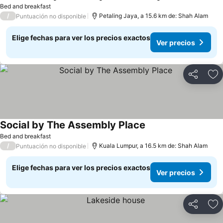
Ver precios
Bed and breakfast
/
Petaling Jaya, a 15.6 km de: Shah Alam
Puntuación no disponible
Elige fechas para ver los precios exactos
Ver precios
Compartir
Ag
Social by The Assembly Place
Ver precios
Bed and breakfast
/
Kuala Lumpur, a 16.5 km de: Shah Alam
Puntuación no disponible
Elige fechas para ver los precios exactos
Ver precios
Compartir
Ag