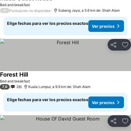
Ver precios
Bed and breakfast
/
Subang Jaya, a 5.6 km de: Shah Alam
Puntuación no disponible
Elige fechas para ver los precios exactos
Ver precios
Compartir
Ag
Forest Hill
Ver precios
Bed and breakfast
7,0
28
Kuala Lumpur, a 9.9 km de: Shah Alam
Elige fechas para ver los precios exactos
Ver precios
Compartir
Ag