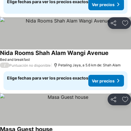
Elige fechas para ver los precios exactos
Ver precios
Compartir
Ag
Nida Rooms Shah Alam Wangi Avenue
Ver preci
Bed and breakfast
/
Petaling Jaya, a 5.6 km de: Shah Alam
Puntuación no disponible
Elige fechas para ver los precios exactos
Ver precios
Compartir
Ag
Masa Guest house