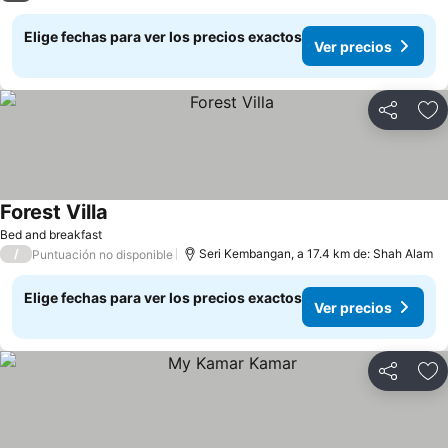
Elige fechas para ver los precios exactos
Ver precios
Compartir
Ag
Forest Villa
Ver precios
Bed and breakfast
/
Seri Kembangan, a 17.4 km de: Shah Alam
Puntuación no disponible
Elige fechas para ver los precios exactos
Ver precios
Compartir
Ag