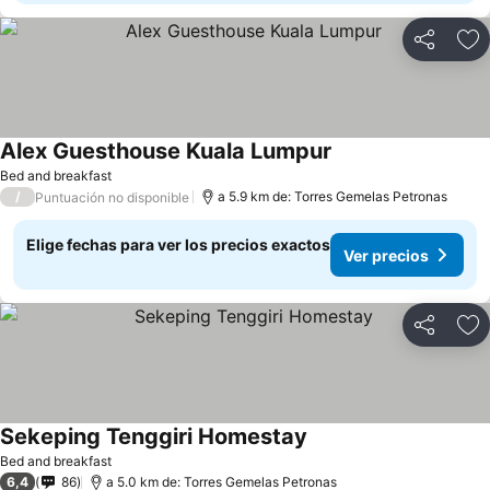
Compartir
Ag
Alex Guesthouse Kuala Lumpur
Ver precios
Bed and breakfast
/
a 5.9 km de: Torres Gemelas Petronas
Puntuación no disponible
Elige fechas para ver los precios exactos
Ver precios
Compartir
Ag
Sekeping Tenggiri Homestay
Ver precios
Bed and breakfast
6,4
86
a 5.0 km de: Torres Gemelas Petronas