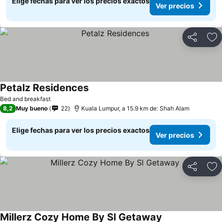
Elige fechas para ver los precios exactos
Ver precios
Compartir
Ag
Petalz Residences
Ver precios
Bed and breakfast
8,2
Muy bueno
22
Kuala Lumpur, a 15.9 km de: Shah Alam
Elige fechas para ver los precios exactos
Ver precios
Compartir
Ag
Millerz Cozy Home By Sl Getaway