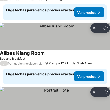
Elige fechas para ver los precios exactos
Ver precios
Compartir
Ag
Allbes Klang Room
Ver precios
Bed and breakfast
/
Klang, a 12.2 km de: Shah Alam
Puntuación no disponible
Elige fechas para ver los precios exactos
Ver precios
Compartir
Ag