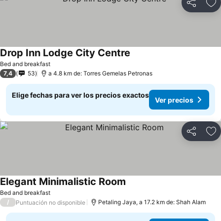
Compartir
Ag
Drop Inn Lodge City Centre
Ver precios
Bed and breakfast
7,4
53
a 4.8 km de: Torres Gemelas Petronas
Elige fechas para ver los precios exactos
Ver precios
Compartir
Ag
Elegant Minimalistic Room
Ver precios
Bed and breakfast
/
Petaling Jaya, a 17.2 km de: Shah Alam
Puntuación no disponible