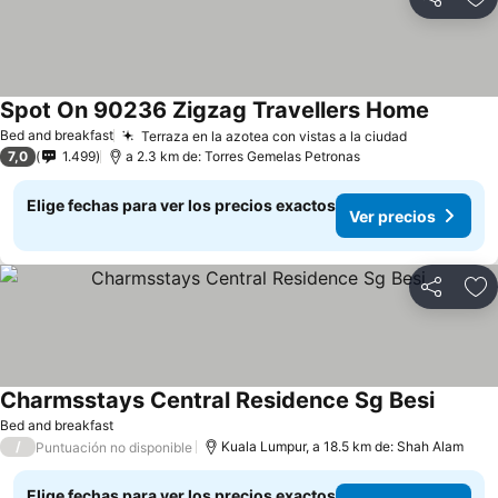
Compartir
Ag
Spot On 90236 Zigzag Travellers Home
Ver prec
Bed and breakfast
Terraza en la azotea con vistas a la ciudad
Ver precio
7,0
1.499
a 2.3 km de: Torres Gemelas Petronas
Elige fechas para ver los precios exactos
Ver precios
Compartir
Ag
Charmsstays Central Residence Sg Besi
Ver pre
Bed and breakfast
/
Kuala Lumpur, a 18.5 km de: Shah Alam
Puntuación no disponible
Elige fechas para ver los precios exactos