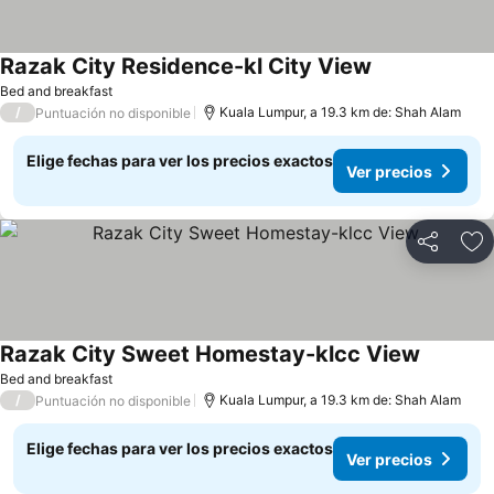
Razak City Residence-kl City View
Ver precios
Bed and breakfast
/
Kuala Lumpur, a 19.3 km de: Shah Alam
Puntuación no disponible
Elige fechas para ver los precios exactos
Ver precios
Compartir
Ag
Razak City Sweet Homestay-klcc View
Ver prec
Bed and breakfast
/
Kuala Lumpur, a 19.3 km de: Shah Alam
Puntuación no disponible
Elige fechas para ver los precios exactos
Ver precios