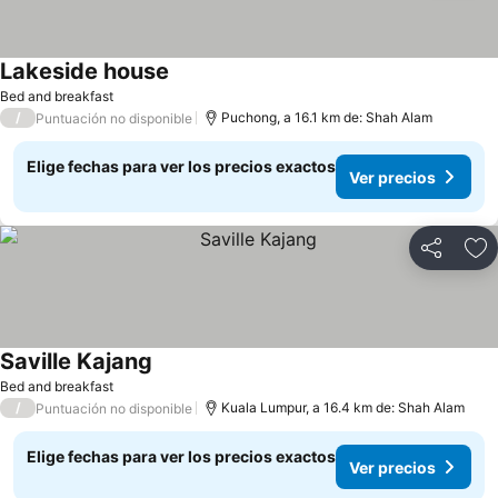
Lakeside house
Ver precios
Bed and breakfast
/
Puchong, a 16.1 km de: Shah Alam
Puntuación no disponible
Elige fechas para ver los precios exactos
Ver precios
Compartir
Ag
Saville Kajang
Ver precios
Bed and breakfast
/
Kuala Lumpur, a 16.4 km de: Shah Alam
Puntuación no disponible
Elige fechas para ver los precios exactos
Ver precios