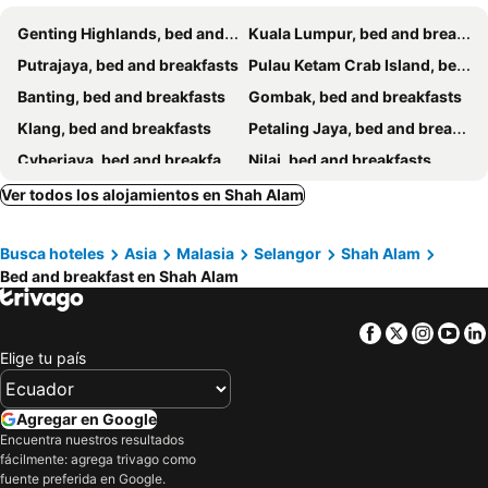
Genting Highlands, bed and breakfasts
Kuala Lumpur, bed and breakfasts
Putrajaya, bed and breakfasts
Pulau Ketam Crab Island, bed and breakfasts
Banting, bed and breakfasts
Gombak, bed and breakfasts
Klang, bed and breakfasts
Petaling Jaya, bed and breakfasts
Cyberjaya, bed and breakfasts
Nilai, bed and breakfasts
Rawang, bed and breakfasts
Kuala Selangor, bed and breakfasts
Ver todos los alojamientos en Shah Alam
Hulu Langat, bed and breakfasts
Bukit Tinggi, bed and breakfasts
Busca hoteles
Asia
Malasia
Selangor
Shah Alam
Sepang, bed and breakfasts
Puchong, bed and breakfasts
Bed and breakfast en Shah Alam
Jeram, bed and breakfasts
Facebook
Twitter
Insta
Yo
Elige tu país
Agregar en Google
Encuentra nuestros resultados
fácilmente: agrega trivago como
fuente preferida en Google.