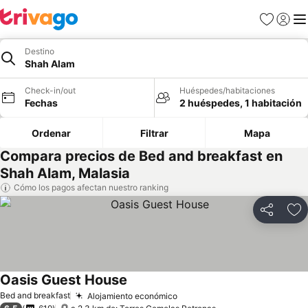
Favoritos
Iniciar 
Me
Destino
Shah Alam
Check-in/out
Huéspedes/habitaciones
Fechas
2 huéspedes, 1 habitación
Ordenar
Filtrar
Mapa
Compara precios de Bed and breakfast en
Shah Alam, Malasia
Cómo los pagos afectan nuestro ranking
Compartir
Ag
Oasis Guest House
Ver precios
Bed and breakfast
Alojamiento económico
Ver precios