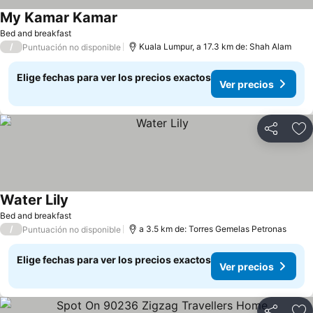
My Kamar Kamar
Ver precios
Bed and breakfast
/
Kuala Lumpur, a 17.3 km de: Shah Alam
Puntuación no disponible
Elige fechas para ver los precios exactos
Ver precios
Compartir
Ag
Water Lily
Ver precios
Bed and breakfast
/
a 3.5 km de: Torres Gemelas Petronas
Puntuación no disponible
Elige fechas para ver los precios exactos
Ver precios