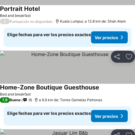
Portrait Hotel
Ver precios
Bed and breakfast
/
Kuala Lumpur, a 12.8 km de: Shah Alam
Puntuación no disponible
Elige fechas para ver los precios exactos
Ver precios
Compartir
Ag
Home-Zone Boutique Guesthouse
Ver precios
Bed and breakfast
7,9
Bueno
9
a 6.6 km de: Torres Gemelas Petronas
Elige fechas para ver los precios exactos
Ver precios