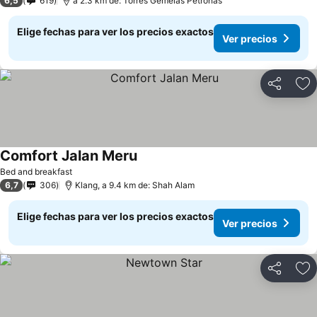
6,5
619
a 2.3 km de: Torres Gemelas Petronas
Elige fechas para ver los precios exactos
Ver precios
Compartir
Ag
Comfort Jalan Meru
Ver precios
Bed and breakfast
6,7
306
Klang, a 9.4 km de: Shah Alam
Elige fechas para ver los precios exactos
Ver precios
Compartir
Ag