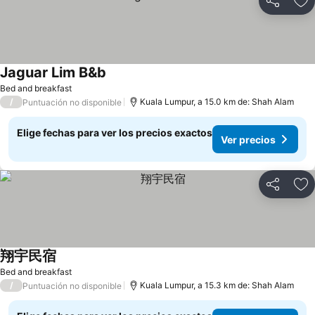
Compartir
Ag
Jaguar Lim B&b
Ver precios
Bed and breakfast
/
Kuala Lumpur, a 15.0 km de: Shah Alam
Puntuación no disponible
Elige fechas para ver los precios exactos
Ver precios
Compartir
Ag
翔宇民宿
Ver precios
Bed and breakfast
/
Kuala Lumpur, a 15.3 km de: Shah Alam
Puntuación no disponible