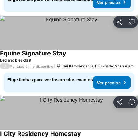
Ver precios
Compartir
Ag
Equine Signature Stay
Ver precios
Bed and breakfast
/
Seri Kembangan, a 18.8 km de: Shah Alam
Puntuación no disponible
Elige fechas para ver los precios exactos
Ver precios
Compartir
Ag
I City Residency Homestay
Ver precios