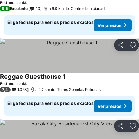
Bed and breakfast
8,5
Excelente
10
a 6.0 km de: Centro de la ciudad
Elige fechas para ver los precios exactos
Ver precios
Compartir
Ag
Reggae Guesthouse 1
Ver precios
Bed and breakfast
7,4
1.053
a 2.2 km de: Torres Gemelas Petronas
Elige fechas para ver los precios exactos
Ver precios
Compartir
Ag