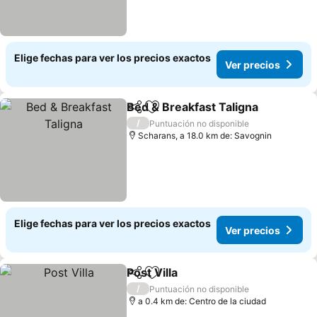
Elige fechas para ver los precios exactos
Ver precios
Bed & Breakfast Taligna
Compartir
Agregar a favoritos
Ve
/
Puntuación no disponible
Scharans, a 18.0 km de: Savognin
Elige fechas para ver los precios exactos
Ver precios
Post Villa
Compartir
Agregar a favoritos
Ver precios
/
Puntuación no disponible
a 0.4 km de: Centro de la ciudad