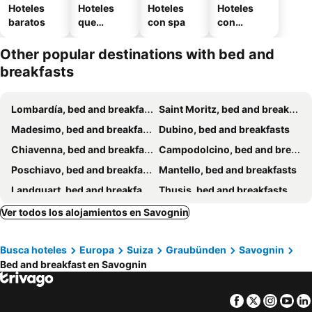
Hoteles
Hoteles
Hoteles
Hoteles
baratos
que
con spa
con
aceptan
estaciona
mascotas
miento
Other popular destinations with bed and
breakfasts
Lombardía, bed and breakfasts
Saint Moritz, bed and breakfasts
Madesimo, bed and breakfasts
Dubino, bed and breakfasts
Chiavenna, bed and breakfasts
Campodolcino, bed and breakfasts
Poschiavo, bed and breakfasts
Mantello, bed and breakfasts
Landquart, bed and breakfasts
Thusis, bed and breakfasts
Chur, bed and breakfasts
Sorico, bed and breakfasts
Ver todos los alojamientos en Savognin
Castione Andevenno, bed and breakfasts
Chiesa in Valmalenco, bed and breakfasts
Busca hoteles
Europa
Suiza
Graubünden
Savognin
Churwalden, bed and breakfasts
Verdabbio, bed and breakfasts
Bed and breakfast en Savognin
Davos, bed and breakfasts
Zernez, bed and breakfasts
Samedan, bed and breakfasts
Arosa, bed and breakfasts
Facebook
Twitter
Insta
Yo
Gordona, bed and breakfasts
Piuro, bed and breakfasts