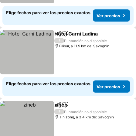
Elige fechas para ver los precios exactos
Ver precios
Hotel Garni Ladina
Compartir
Agregar a favoritos
Ver prec
/
Puntuación no disponible
Filisur, a 11.9 km de: Savognin
Elige fechas para ver los precios exactos
Ver precios
zineb
Compartir
Agregar a favoritos
Ver precios
/
Puntuación no disponible
Tinizong, a 3.4 km de: Savognin