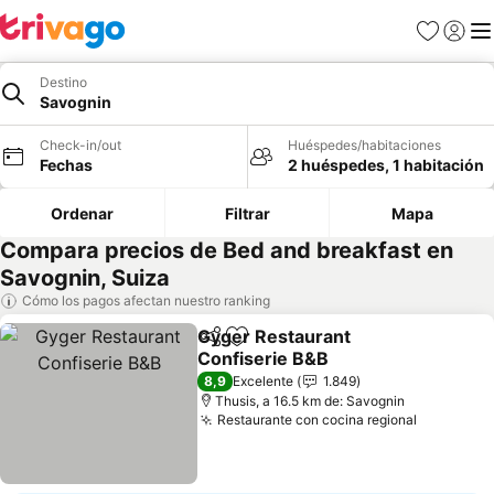
Favoritos
Iniciar 
Me
Destino
Savognin
Check-in/out
Huéspedes/habitaciones
Fechas
2 huéspedes, 1 habitación
Ordenar
Filtrar
Mapa
Compara precios de Bed and breakfast en
Savognin, Suiza
Cómo los pagos afectan nuestro ranking
Gyger Restaurant
Compartir
Agregar a favoritos
Confiserie B&B
Ver precios
8,9
Excelente
1.849
Thusis, a 16.5 km de: Savognin
Restaurante con cocina regional
Ver preci