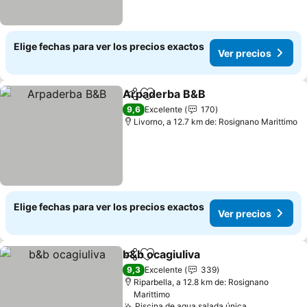
Elige fechas para ver los precios exactos
Ver precios
Arpaderba B&B
Compartir
Agregar a favoritos
9,6
Excelente
170
Livorno, a 12.7 km de: Rosignano Marittimo
Elige fechas para ver los precios exactos
Ver precios
b&b ocagiuliva
Compartir
Agregar a favoritos
9,3
Excelente
339
Riparbella, a 12.8 km de: Rosignano
Marittimo
Piscina de agua salada única