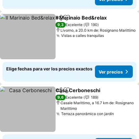
Il Marinaio Bed&relax
Compartir
Agregar a favoritos
9,3
Excelente
190
Livorno, a 20.0 km de: Rosignano Marittimo
Vistas a calles tranquilas
Elige fechas para ver los precios exactos
Ver precios
Casa Cerboneschi
Compartir
Agregar a favoritos
9,6
Excelente
189
Casale Marittimo, a 16.7 km de: Rosignano
Marittimo
Terraza panorámica con jardín