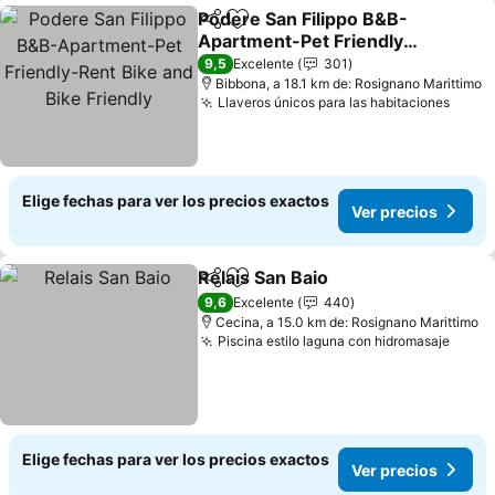
Podere San Filippo B&B-
Compartir
Agregar a favoritos
Apartment-Pet Friendly-
Rent Bike and Bike
9,5
Excelente
301
Friendly
Bibbona, a 18.1 km de: Rosignano Marittimo
Llaveros únicos para las habitaciones
Elige fechas para ver los precios exactos
Ver precios
Relais San Baio
Compartir
Agregar a favoritos
9,6
Excelente
440
Cecina, a 15.0 km de: Rosignano Marittimo
Piscina estilo laguna con hidromasaje
Elige fechas para ver los precios exactos
Ver precios