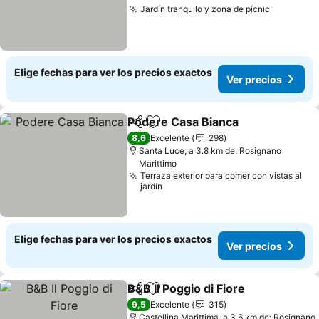
Jardín tranquilo y zona de pícnic
Elige fechas para ver los precios exactos
Ver precios
Podere Casa Bianca
Compartir
Agregar a favoritos
8,6
Excelente
298
Santa Luce, a 3.8 km de: Rosignano
Marittimo
Terraza exterior para comer con vistas al
jardín
Elige fechas para ver los precios exactos
Ver precios
B&B Il Poggio di Fiore
Compartir
Agregar a favoritos
9,5
Excelente
315
Castellina Marittima, a 3.6 km de: Rosignano