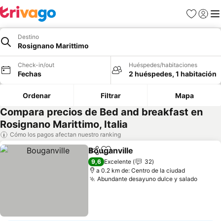
Favoritos
Iniciar 
Me
Destino
Rosignano Marittimo
Check-in/out
Huéspedes/habitaciones
Fechas
2 huéspedes, 1 habitación
Ordenar
Filtrar
Mapa
Compara precios de Bed and breakfast en
Rosignano Marittimo, Italia
Cómo los pagos afectan nuestro ranking
Bouganville
Compartir
Agregar a favoritos
9,6
Excelente
32
a 0.2 km de: Centro de la ciudad
Abundante desayuno dulce y salado