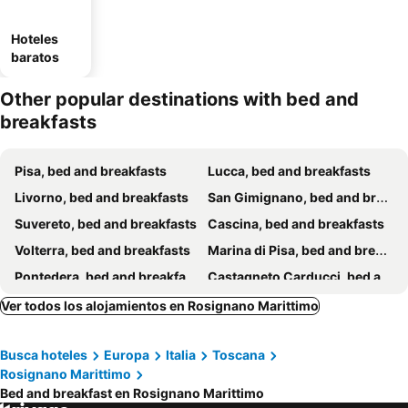
Hoteles
baratos
Other popular destinations with bed and
breakfasts
Pisa, bed and breakfasts
Lucca, bed and breakfasts
Livorno, bed and breakfasts
San Gimignano, bed and breakfasts
Suvereto, bed and breakfasts
Cascina, bed and breakfasts
Volterra, bed and breakfasts
Marina di Pisa, bed and breakfasts
Pontedera, bed and breakfasts
Castagneto Carducci, bed and breakfasts
San Giuliano Terme, bed and breakfasts
Collesalvetti, bed and breakfasts
Ver todos los alojamientos en Rosignano Marittimo
Campiglia Marittima, bed and breakfasts
Cecina, bed and breakfasts
Busca hoteles
Europa
Italia
Toscana
Certaldo, bed and breakfasts
Gambassi Terme, bed and breakfasts
Rosignano Marittimo
Bibbona, bed and breakfasts
San Vincenzo, bed and breakfasts
Bed and breakfast en Rosignano Marittimo