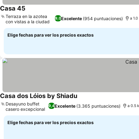
Casa 45
Ver precios
Terraza en la azotea
Excelente
(954 puntuaciones)
9,0
a 1.0
con vistas a la ciudad
Ver precios
Elige fechas para ver los precios exactos
Casa dos Lóios by Shiadu
Ver precios
Desayuno buffet
Excelente
(3.365 puntuaciones)
9,4
a 0.5 
casero excepcional
Ver precios
Elige fechas para ver los precios exactos