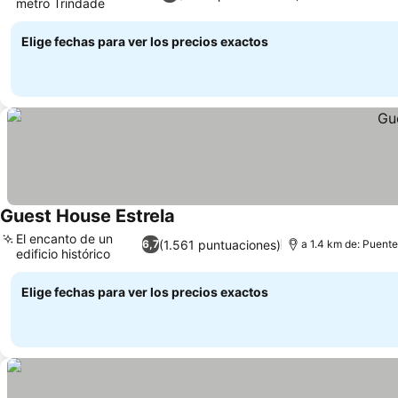
metro Trindade
Ver precios
Elige fechas para ver los precios exactos
Guest House Estrela
Ver precios
El encanto de un
(1.561 puntuaciones)
6,7
a 1.4 km de: Puente
edificio histórico
Ver precios
Elige fechas para ver los precios exactos