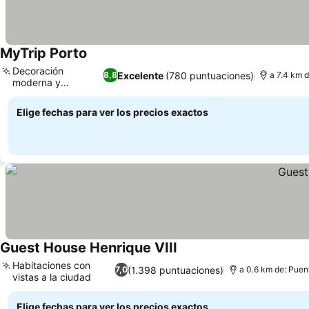
MyTrip Porto
Ver precios
Decoración
Excelente
(780 puntuaciones)
8,8
a 7.4 km d
moderna y
Ver precios
acogedora
Elige fechas para ver los precios exactos
Guest House Henrique VIII
Ver precios
Habitaciones con
(1.398 puntuaciones)
7,0
a 0.6 km de: Puent
vistas a la ciudad
Ver precios
Elige fechas para ver los precios exactos