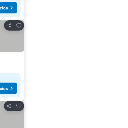
cios
Agregar a favoritos
Compartir
cios
Agregar a favoritos
Compartir