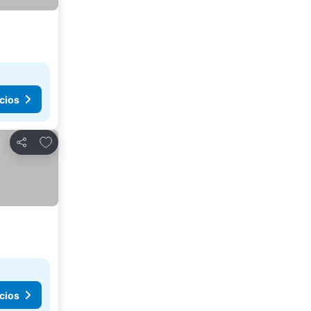
cios
Agregar a favoritos
Compartir
cios