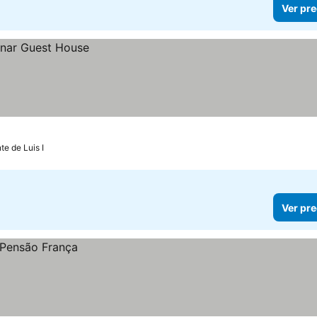
Ver pre
te de Luis I
Ver pre