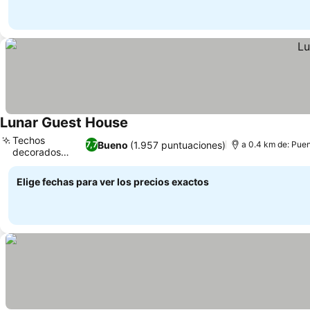
Lunar Guest House
Ver precios
Techos
Bueno
(1.957 puntuaciones)
7,7
a 0.4 km de: Puen
decorados
Ver precios
únicos
Elige fechas para ver los precios exactos