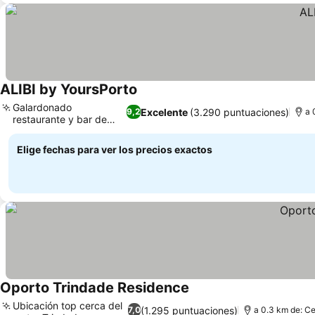
ALIBI by YoursPorto
Ver precios
Galardonado
Excelente
(3.290 puntuaciones)
9,2
a 
restaurante y bar de
Ver precios
vinos Alibi
Elige fechas para ver los precios exactos
Oporto Trindade Residence
Ver precios
Ubicación top cerca del
(1.295 puntuaciones)
7,0
a 0.3 km de: Ce