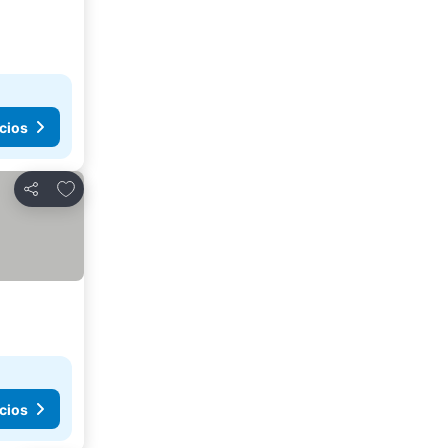
cios
Agregar a favoritos
Compartir
cios