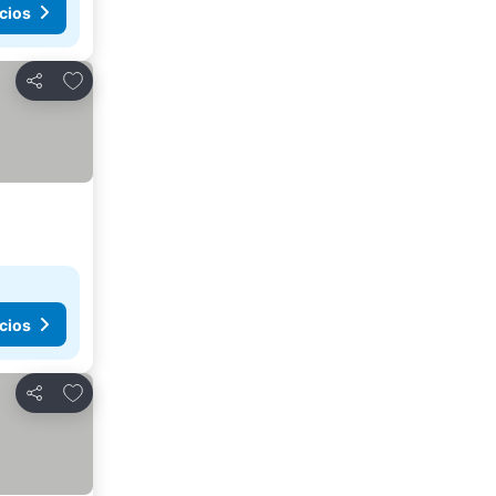
cios
Agregar a favoritos
Compartir
cios
Agregar a favoritos
Compartir