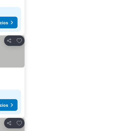
cios
Agregar a favoritos
Compartir
cios
Agregar a favoritos
Compartir