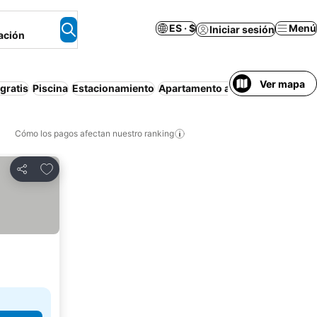
ES · $
Menú
Iniciar sesión
ación
Ver mapa
gratis
Piscina
Estacionamiento
Apartamento amueblado
Cancel
Cómo los pagos afectan nuestro ranking
Agregar a favoritos
Compartir