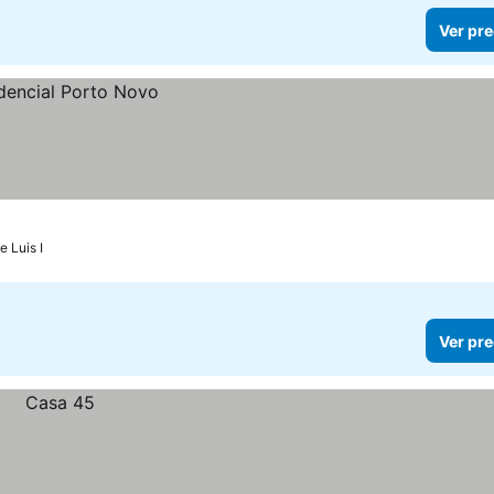
Ver pre
e Luis I
Ver pre