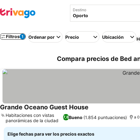
Destino
Filtros
1
Ordenar por
Precio
Ubicación
H
Compara precios de Bed an
Grande Oceano Guest House
Ver precios
Habitaciones con vistas
Bueno
(1.854 puntuaciones)
7,8
a 0
panorámicas de la ciudad
Ver precios
Elige fechas para ver los precios exactos