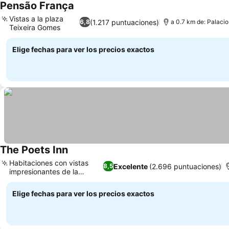
Pensão França
Ver precios
Vistas a la plaza
(1.217 puntuaciones)
6,8
a 0.7 km de: Palacio
Teixeira Gomes
Ver precios
Elige fechas para ver los precios exactos
The Poets Inn
Ver precios
Habitaciones con vistas
Excelente
(2.696 puntuaciones)
8,5
impresionantes de la
Ver precios
ciudad
Elige fechas para ver los precios exactos