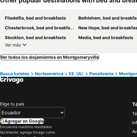
Other popular destinations with bed and brea
Filadelfia, bed and breakfasts
Bethlehem, bed and breakfa
Chesterbrook, bed and breakfasts
New Hope, bed and breakfa
Stockton, bed and breakfasts
Media, bed and breakfasts
Ver más
Ver todos los alojamientos en Montgomeryville
Busca hoteles
Norteamérica
EE. UU.
Pensilvania
Montgom
Elige tu país
Té
Té
Agregar en Google
In
Encuentra nuestros resultados
Av
fácilmente: agrega trivago como