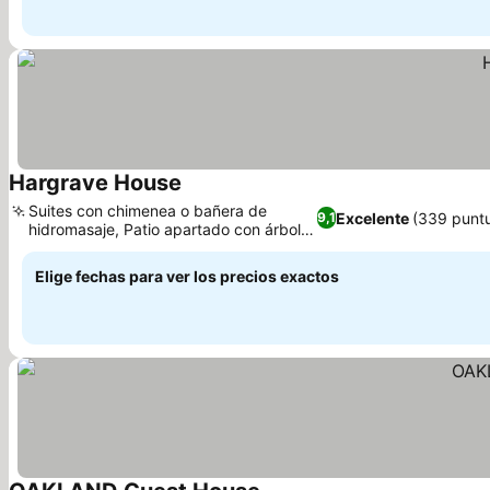
Hargrave House
Ver precios
Suites con chimenea o bañera de
Excelente
(339 punt
9,1
hidromasaje, Patio apartado con árboles
Ver precios
centenarios
Elige fechas para ver los precios exactos