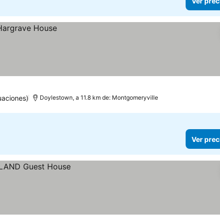
Ver prec
uaciones)
Doylestown, a 11.8 km de: Montgomeryville
Ver prec