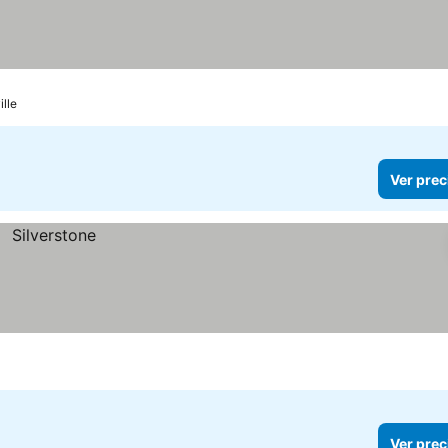
lle
Ver prec
Ver prec