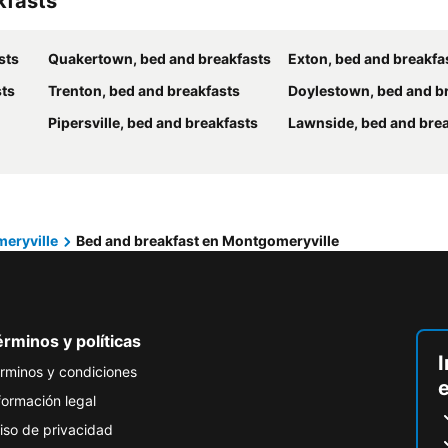
kfasts
sts
Quakertown, bed and breakfasts
Exton, bed and breakfa
sts
Trenton, bed and breakfasts
Doylestown, bed and b
Pipersville, bed and breakfasts
Lawnside, bed and bre
eryville
Bed and breakfast en Montgomeryville
rminos y políticas
I
rminos y condiciones
formación legal
iso de privacidad