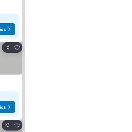
ios
Agregar a favoritos
Compartir
ios
Agregar a favoritos
Compartir