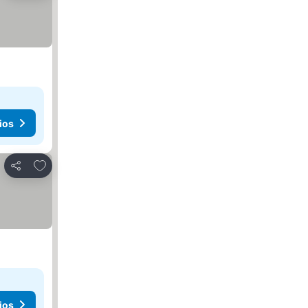
ios
Agregar a favoritos
Compartir
ios