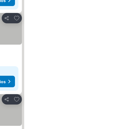
ios
Agregar a favoritos
Compartir
ios
Agregar a favoritos
Compartir