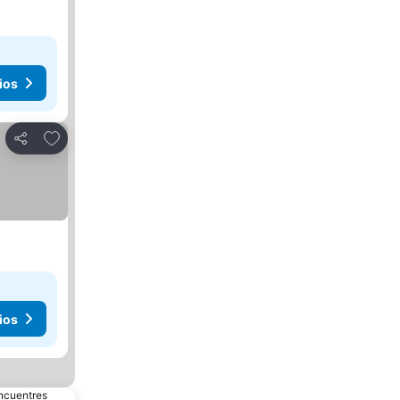
ios
Agregar a favoritos
Compartir
ios
ios
encuentres