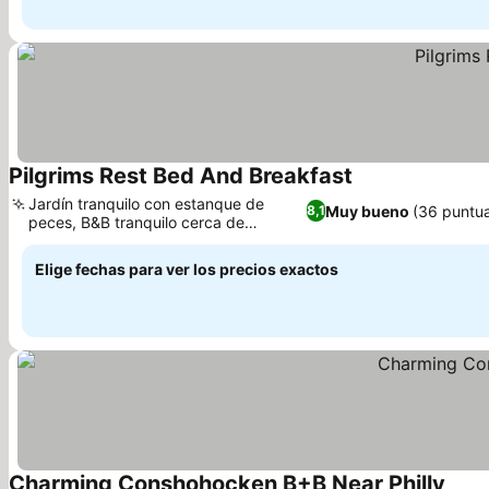
Pilgrims Rest Bed And Breakfast
Ver precios
Jardín tranquilo con estanque de
Muy bueno
(36 puntu
8,1
peces, B&B tranquilo cerca de
Ver precios
Wissahickon Park
Elige fechas para ver los precios exactos
Charming Conshohocken B+B Near Philly