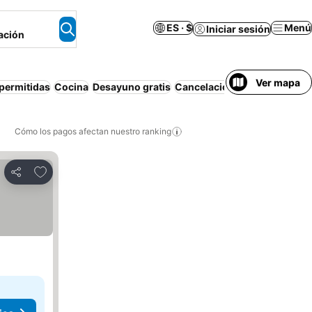
ES · $
Menú
Iniciar sesión
ación
Ver mapa
permitidas
Cocina
Desayuno gratis
Cancelación gratuita
Cómo los pagos afectan nuestro ranking
Agregar a favoritos
Compartir