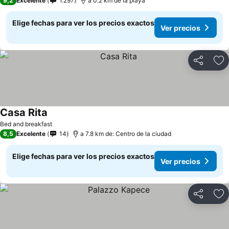
9,2
Excelente
1.297
a 0.2 km de la playa
Elige fechas para ver los precios exactos
Ver precios
Compartir
Ag
Casa Rita
Ver precios
Bed and breakfast
8,5
Excelente
14
a 7.8 km de: Centro de la ciudad
Elige fechas para ver los precios exactos
Ver precios
Compartir
Ag