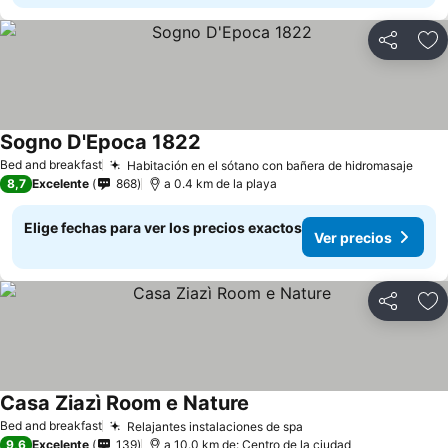
Compartir
Ag
Sogno D'Epoca 1822
Ver precios
Bed and breakfast
Habitación en el sótano con bañera de hidromasaje
Ver 
8,7
Excelente
868
a 0.4 km de la playa
Elige fechas para ver los precios exactos
Ver precios
Compartir
Ag
Casa Ziazì Room e Nature
Ver precios
Bed and breakfast
Relajantes instalaciones de spa
Ver precios
9,6
Excelente
139
a 10.0 km de: Centro de la ciudad