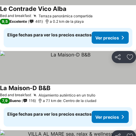
Le Contrade Vico Alba
Ver precios
Bed and breakfast
Terraza panorámica compartida
Ver precios
9,5
Excelente
461
a 0.2 km de la playa
Elige fechas para ver los precios exactos
Ver precios
Compartir
Ag
La Maison-D B&B
Ver precios
Bed and breakfast
Alojamiento auténtico en un trullo
Ver precios
7,9
Bueno
116
a 7.1 km de: Centro de la ciudad
Elige fechas para ver los precios exactos
Ver precios