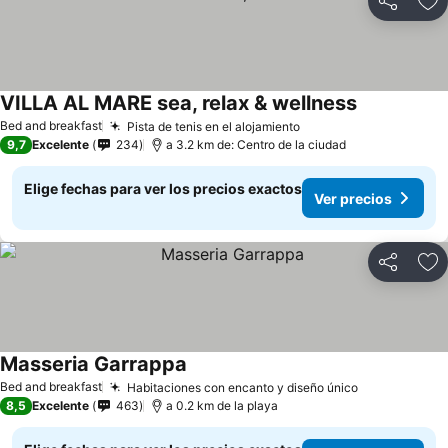
Compartir
Ag
VILLA AL MARE sea, relax & wellness
Ver precios
Bed and breakfast
Pista de tenis en el alojamiento
Ver precios
9,7
Excelente
234
a 3.2 km de: Centro de la ciudad
Elige fechas para ver los precios exactos
Ver precios
Compartir
Ag
Masseria Garrappa
Ver precios
Bed and breakfast
Habitaciones con encanto y diseño único
Ver precios
8,5
Excelente
463
a 0.2 km de la playa