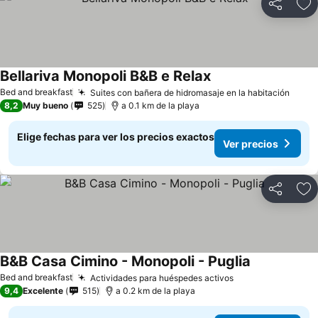
Compartir
Ag
Bellariva Monopoli B&B e Relax
Ver precios
Bed and breakfast
Suites con bañera de hidromasaje en la habitación
Ver p
8,2
Muy bueno
525
a 0.1 km de la playa
Elige fechas para ver los precios exactos
Ver precios
Compartir
Ag
B&B Casa Cimino - Monopoli - Puglia
Ver precios
Bed and breakfast
Actividades para huéspedes activos
Ver precios
9,4
Excelente
515
a 0.2 km de la playa