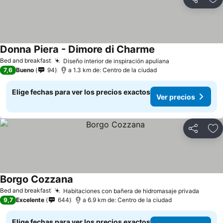
Compartir
Ag
Donna Piera - Dimore di Charme
Ver precios
Bed and breakfast
Diseño interior de inspiración apuliana
Ver precios
7,6
Bueno
94
a 1.3 km de: Centro de la ciudad
Elige fechas para ver los precios exactos
Ver precios
Compartir
Ag
Borgo Cozzana
Ver precios
Bed and breakfast
Habitaciones con bañera de hidromasaje privada
Ver pr
9,7
Excelente
644
a 6.9 km de: Centro de la ciudad
Elige fechas para ver los precios exactos