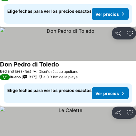
Elige fechas para ver los precios exactos
Ver precios
Compartir
Ag
Don Pedro di Toledo
Ver precios
Bed and breakfast
Diseño rústico apuliano
Ver precios
7,5
Bueno
317
a 0.3 km de la playa
Elige fechas para ver los precios exactos
Ver precios
Compartir
Ag