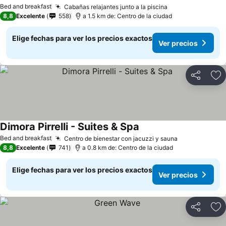
Ver precios
Bed and breakfast
Cabañas relajantes junto a la piscina
Ver precios
8,8
Excelente
558
a 1.5 km de: Centro de la ciudad
Elige fechas para ver los precios exactos
Ver precios
Compartir
Ag
Dimora Pirrelli - Suites & Spa
Ver precios
Bed and breakfast
Centro de bienestar con jacuzzi y sauna
Ver precios
8,8
Excelente
741
a 0.8 km de: Centro de la ciudad
Elige fechas para ver los precios exactos
Ver precios
Compartir
Ag