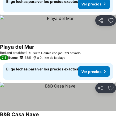
Elige fechas para ver los precios exactos
Ver precios
Compartir
Ag
Playa del Mar
Ver precios
Bed and breakfast
Suite Deluxe con jacuzzi privado
Ver precios
7,5
Bueno
688
a 0.1 km de la playa
Elige fechas para ver los precios exactos
Ver precios
Compartir
Ag
B&B Casa Nave