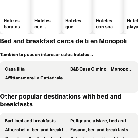
Hoteles
Hoteles
Hoteles
Hoteles
Hotel
baratos
con
que
con spa
play
piscina
aceptan
mascotas
Bed and breakfast cerca de ti en Monopoli
También te pueden interesar estos hoteles...
Casa Rita
B&B Casa Cimino - Monopoli - Puglia
Affittacamere La Cattedrale
Other popular destinations with bed and
breakfasts
Bari, bed and breakfasts
Polignano a Mare, bed and breakfasts
Alberobello, bed and breakfasts
Fasano, bed and breakfasts