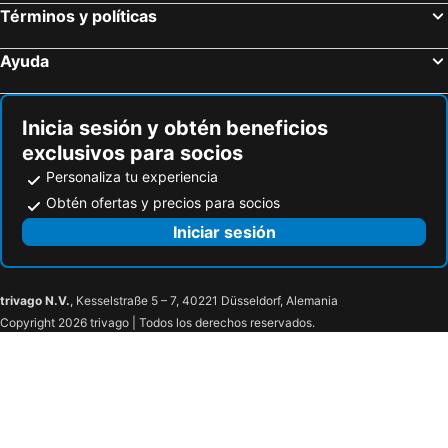
Términos y políticas
Cassano delle Murge, bed and breakfasts
Noicàttaro, bed and breakfasts
Triggiano, bed and breakfasts
Cellamare, bed and breakfasts
Ayuda
Palagiano, bed and breakfasts
Casamassima, bed and breakfasts
Adélfia, bed and breakfasts
Grumo Appula, bed and breakfasts
Inicia sesión y obtén beneficios
exclusivos para socios
Personaliza tu experiencia
Obtén ofertas y precios para socios
Iniciar sesión
trivago N.V.
, Kesselstraße 5 – 7, 40221 Düsseldorf, Alemania
Copyright 2026 trivago | Todos los derechos reservados.