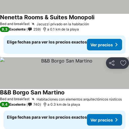
Nenetta Rooms & Suites Monopoli
Ver precios
Bed and breakfast
Jacuzzi privado en la habitación
Ver precios
9,3
Excelente
259
a 0.1 km de la playa
Elige fechas para ver los precios exactos
Ver precios
Compartir
Ag
B&B Borgo San Martino
Ver precios
Bed and breakfast
Habitaciones con elementos arquitectónicos rústicos
Ver
9,4
Excelente
740
a 0.3 km de la playa
Elige fechas para ver los precios exactos
Ver precios