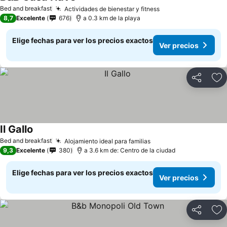
Ver precios
Bed and breakfast
Actividades de bienestar y fitness
Ver precios
8,7
Excelente
676
a 0.3 km de la playa
Elige fechas para ver los precios exactos
Ver precios
Compartir
Ag
Il Gallo
Ver precios
Bed and breakfast
Alojamiento ideal para familias
Ver precios
9,3
Excelente
380
a 3.6 km de: Centro de la ciudad
Elige fechas para ver los precios exactos
Ver precios
Compartir
Ag