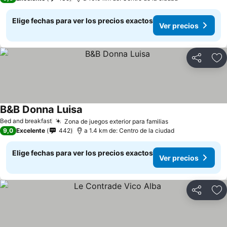
Elige fechas para ver los precios exactos
Ver precios
Compartir
Ag
B&B Donna Luisa
Ver precios
Bed and breakfast
Zona de juegos exterior para familias
Ver precios
9,0
Excelente
442
a 1.4 km de: Centro de la ciudad
Elige fechas para ver los precios exactos
Ver precios
Compartir
Ag