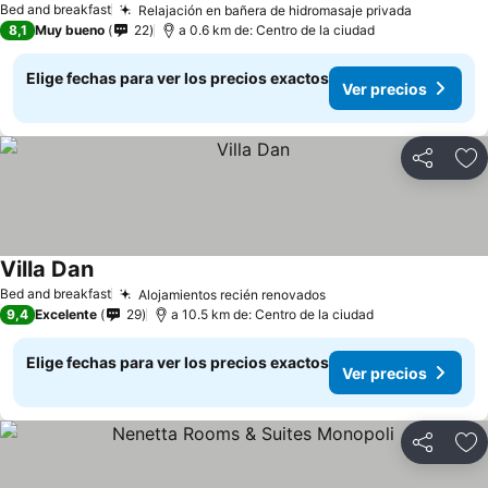
Bed and breakfast
Relajación en bañera de hidromasaje privada
Ver preci
8,1
Muy bueno
22
a 0.6 km de: Centro de la ciudad
Elige fechas para ver los precios exactos
Ver precios
Compartir
Ag
Villa Dan
Ver precios
Bed and breakfast
Alojamientos recién renovados
Ver precios
9,4
Excelente
29
a 10.5 km de: Centro de la ciudad
Elige fechas para ver los precios exactos
Ver precios
Compartir
Ag