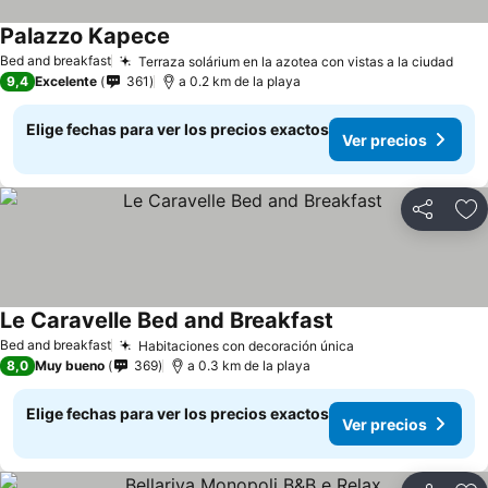
Palazzo Kapece
Ver precios
Bed and breakfast
Terraza solárium en la azotea con vistas a la ciudad
Ver 
9,4
Excelente
361
a 0.2 km de la playa
Elige fechas para ver los precios exactos
Ver precios
Compartir
Ag
Le Caravelle Bed and Breakfast
Ver precios
Bed and breakfast
Habitaciones con decoración única
Ver precios
8,0
Muy bueno
369
a 0.3 km de la playa
Elige fechas para ver los precios exactos
Ver precios