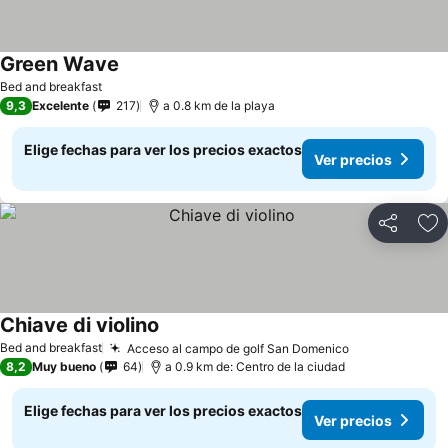
Green Wave
Ver precios
Bed and breakfast
9,3
Excelente
217
a 0.8 km de la playa
Elige fechas para ver los precios exactos
Ver precios
Compartir
Ag
Chiave di violino
Ver precios
Bed and breakfast
Acceso al campo de golf San Domenico
Ver precios
8,2
Muy bueno
64
a 0.9 km de: Centro de la ciudad
Elige fechas para ver los precios exactos
Ver precios