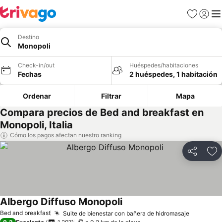
Favoritos
Iniciar 
Me
Destino
Monopoli
Check-in/out
Huéspedes/habitaciones
Fechas
2 huéspedes, 1 habitación
Ordenar
Filtrar
Mapa
Compara precios de Bed and breakfast en
Monopoli, Italia
Cómo los pagos afectan nuestro ranking
Compartir
Ag
Albergo Diffuso Monopoli
Ver precios
Bed and breakfast
Suite de bienestar con bañera de hidromasaje
Ver prec