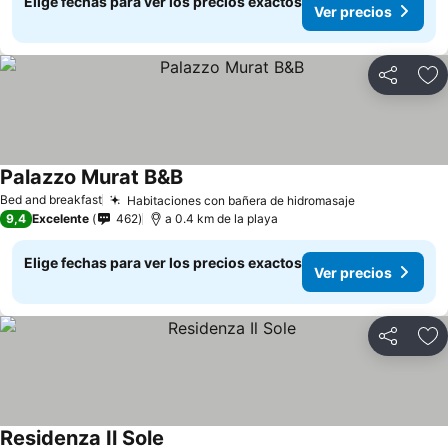
Elige fechas para ver los precios exactos
Ver precios
Compartir
Ag
Palazzo Murat B&B
Ver precios
Bed and breakfast
Habitaciones con bañera de hidromasaje
Ver precios
9,4
Excelente
462
a 0.4 km de la playa
Elige fechas para ver los precios exactos
Ver precios
Compartir
Ag
Residenza Il Sole