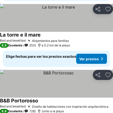
Compartir
Ag
La torre e il mare
Ver precios
Bed and breakfast
Alojamientos para familias
Ver precios
8,9
Excelente
253
a 0.2 km de la playa
Elige fechas para ver los precios exactos
Ver precios
Compartir
Ag
B&B Portorosso
Ver precios
Bed and breakfast
Diseño de habitaciones con inspiración arquitectónica
Ve
8,8
Excelente
728
Junto a la playa