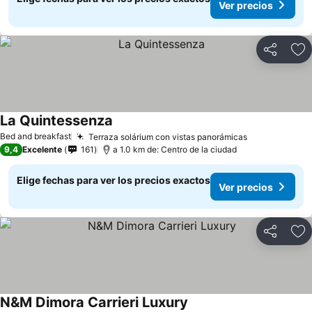
Ver precios
Compartir
Ag
La Quintessenza
Ver precios
Bed and breakfast
Terraza solárium con vistas panorámicas
Ver precios
9,4
Excelente
161
a 1.0 km de: Centro de la ciudad
Elige fechas para ver los precios exactos
Ver precios
Compartir
Ag
N&M Dimora Carrieri Luxury
Ver precios