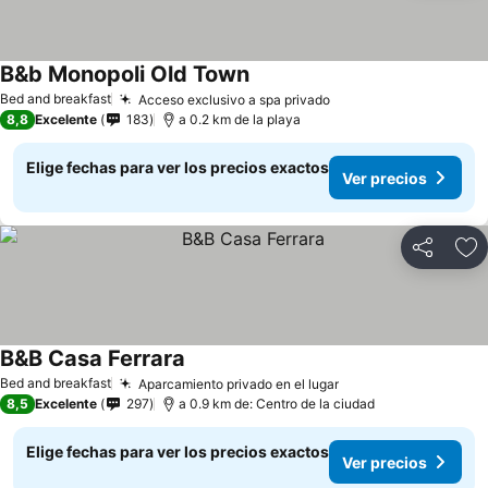
B&b Monopoli Old Town
Ver precios
Bed and breakfast
Acceso exclusivo a spa privado
Ver precios
8,8
Excelente
183
a 0.2 km de la playa
Elige fechas para ver los precios exactos
Ver precios
Compartir
Ag
B&B Casa Ferrara
Ver precios
Bed and breakfast
Aparcamiento privado en el lugar
Ver precios
8,5
Excelente
297
a 0.9 km de: Centro de la ciudad
Elige fechas para ver los precios exactos
Ver precios