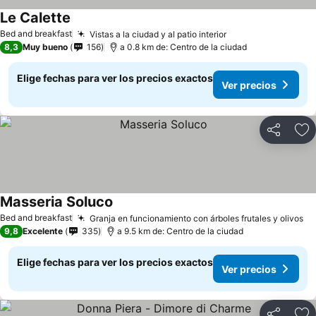
Le Calette
Ver precios
Bed and breakfast
Vistas a la ciudad y al patio interior
Ver precios
8,3
Muy bueno
156
a 0.8 km de: Centro de la ciudad
Elige fechas para ver los precios exactos
Ver precios
Compartir
Ag
Masseria Soluco
Ver precios
Bed and breakfast
Granja en funcionamiento con árboles frutales y olivos
Ve
9,8
Excelente
335
a 9.5 km de: Centro de la ciudad
Elige fechas para ver los precios exactos
Ver precios