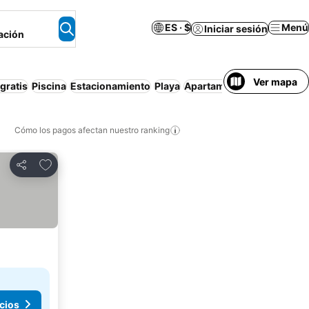
ES · $
Menú
Iniciar sesión
ación
Ver mapa
gratis
Piscina
Estacionamiento
Playa
Apartamento amueblado
Cómo los pagos afectan nuestro ranking
Agregar a favoritos
Compartir
cios