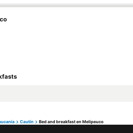
uco
kfasts
aucanía
Cautín
Bed and breakfast en Melipeuco