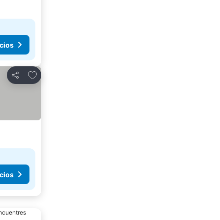
cios
Agregar a favoritos
Compartir
cios
encuentres