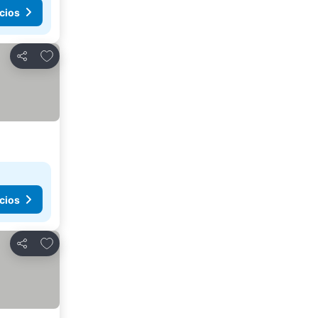
cios
Agregar a favoritos
Compartir
cios
Agregar a favoritos
Compartir