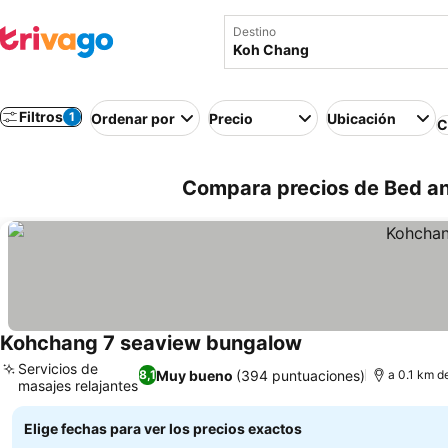
Destino
Filtros
1
Ordenar por
Precio
Ubicación
C
Compara precios de Bed an
Kohchang 7 seaview bungalow
Servicios de
Muy bueno
(394 puntuaciones)
8,1
a 0.1 km d
masajes relajantes
Elige fechas para ver los precios exactos