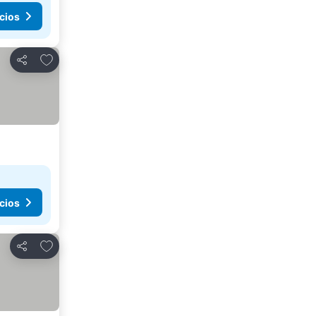
cios
Agregar a favoritos
Compartir
cios
Agregar a favoritos
Compartir