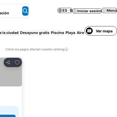
ES · $
Menú
Iniciar sesión
ación
Ver mapa
e la ciudad
Desayuno gratis
Piscina
Playa
Aire acondicionado
Wi
Cómo los pagos afectan nuestro ranking
Agregar a favoritos
Compartir