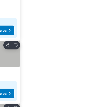
cios
Agregar a favoritos
Compartir
cios