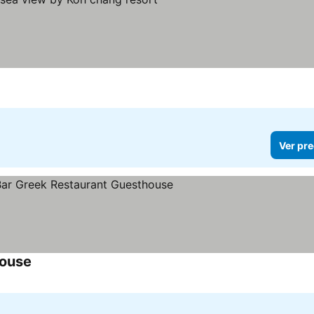
Ver pre
house