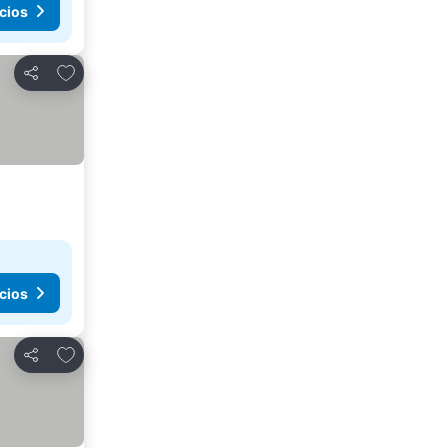
cios
Agregar a favoritos
Compartir
cios
Agregar a favoritos
Compartir