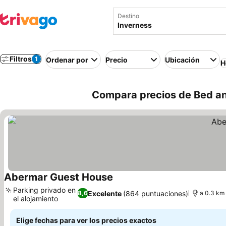
Destino
Filtros
1
Ordenar por
Precio
Ubicación
H
Compara precios de Bed an
Abermar Guest House
Parking privado en
Excelente
(864 puntuaciones)
8,6
a 0.3 km 
el alojamiento
Elige fechas para ver los precios exactos