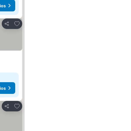
ios
Agregar a favoritos
Compartir
ios
Agregar a favoritos
Compartir