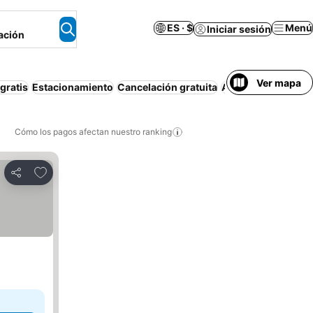
ES · $
Menú
Iniciar sesión
ación
Ver mapa
gratis
Estacionamiento
Cancelación gratuita
Apartamento amue
Cómo los pagos afectan nuestro ranking
Agregar a favoritos
Compartir