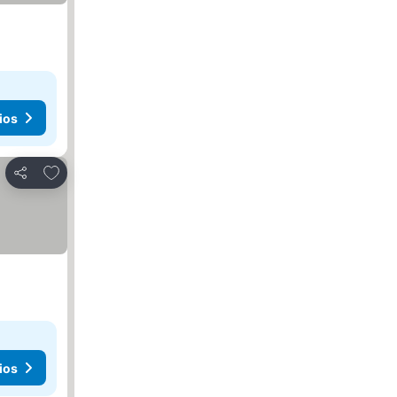
ios
Agregar a favoritos
Compartir
ios