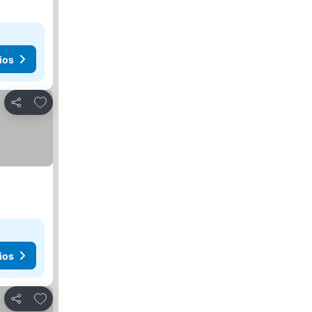
ios
Agregar a favoritos
Compartir
ios
Agregar a favoritos
Compartir