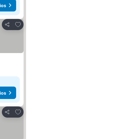
ios
Agregar a favoritos
Compartir
ios
Agregar a favoritos
Compartir