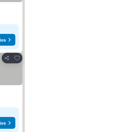
ios
Agregar a favoritos
Compartir
ios