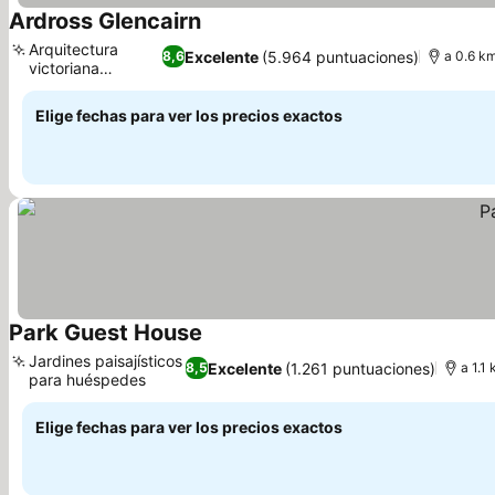
Ardross Glencairn
Arquitectura
Excelente
(5.964 puntuaciones)
8,6
a 0.6 km
victoriana
histórica
Elige fechas para ver los precios exactos
Park Guest House
Jardines paisajísticos
Excelente
(1.261 puntuaciones)
8,5
a 1.1
para huéspedes
Elige fechas para ver los precios exactos