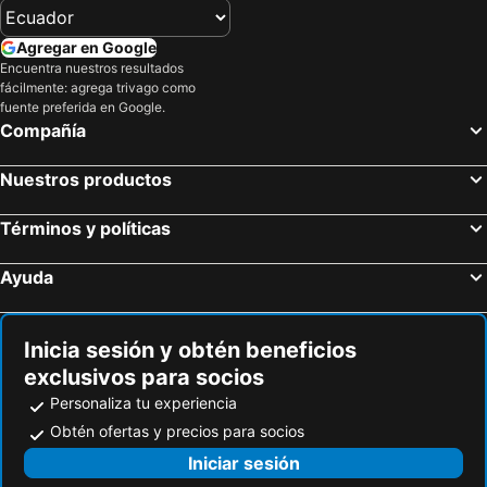
Freiberg, bed and breakfasts
Göda, bed and breakfasts
Neustadt i. Sachsen, bed and breakfasts
Niederau, bed and breakfasts
Agregar en Google
Encuentra nuestros resultados
Wachau, bed and breakfasts
Stolpen, bed and breakfasts
fácilmente: agrega trivago como
Krupka, bed and breakfasts
Moritzburg, bed and breakfasts
fuente preferida en Google.
Compañía
Großenhain, bed and breakfasts
Reinhardtsdorf-Schöna, bed and breakfasts
Doberschau-Gaußig, bed and breakfasts
Klipphausen, bed and breakfasts
Nuestros productos
Schirgiswalde, bed and breakfasts
Tharandt, bed and breakfasts
Términos y políticas
Döbeln, bed and breakfasts
Sohland, bed and breakfasts
Bad Gottleuba-Berggießhübel, bed and breakfasts
Ayuda
Inicia sesión y obtén beneficios
exclusivos para socios
Personaliza tu experiencia
Obtén ofertas y precios para socios
Iniciar sesión