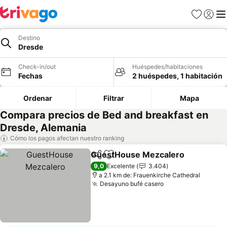
Favoritos
Iniciar 
Me
Destino
Dresde
Check-in/out
Huéspedes/habitaciones
Fechas
2 huéspedes, 1 habitación
Ordenar
Filtrar
Mapa
Compara precios de Bed and breakfast en
Dresde, Alemania
Cómo los pagos afectan nuestro ranking
GuestHouse Mezcalero
Compartir
Agregar a favoritos
9,0
Excelente
3.404
a 2.1 km de: Frauenkirche Cathedral
Desayuno bufé casero