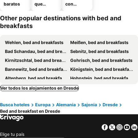
baratos
que
con
aceptan
estaciona
mascotas
miento
Other popular destinations with bed and
breakfasts
Wehlen, bed and breakfasts
Meißen, bed and breakfasts
Bad Schandau, bed and breakfasts
Sebnitz, bed and breakfasts
Kirnitzschtal, bed and breakfasts
Gohrisch, bed and breakfasts
Bannewitz, bed and breakfasts
Königstein, bed and breakfasts
Altenberg, bed and breakfasts
Hohnstein, bed and breakfasts
Decín, bed and breakfasts
Teplice, bed and breakfasts
Ver todos los alojamientos en Dresde
Ústí nad Labem, bed and breakfasts
Hrensko, bed and breakfasts
Busca hoteles
Europa
Alemania
Sajonia
Dresde
Seiffen, bed and breakfasts
Kirschau, bed and breakfasts
Bed and breakfast en Dresde
Lohmen, bed and breakfasts
Rosenthal-Bielatal, bed and breakfasts
Pirna, bed and breakfasts
Nossen, bed and breakfasts
Facebook
Twitter
Insta
Yo
Lauchhammer, bed and breakfasts
Freital, bed and breakfasts
Elige tu país