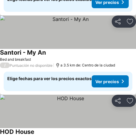
Ver precios
Compartir
Ag
Santori - My An
Ver precios
Bed and breakfast
/
a 3.5 km de: Centro de la ciudad
Puntuación no disponible
Elige fechas para ver los precios exactos
Ver precios
Compartir
Ag
HOD House
Ver precios