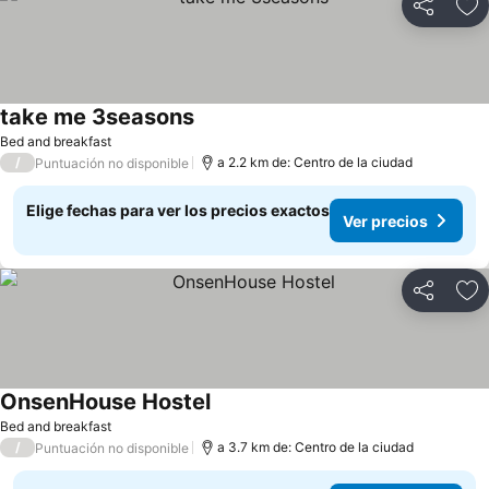
Compartir
Ag
take me 3seasons
Ver precios
Bed and breakfast
/
a 2.2 km de: Centro de la ciudad
Puntuación no disponible
Elige fechas para ver los precios exactos
Ver precios
Compartir
Ag
OnsenHouse Hostel
Ver precios
Bed and breakfast
/
a 3.7 km de: Centro de la ciudad
Puntuación no disponible