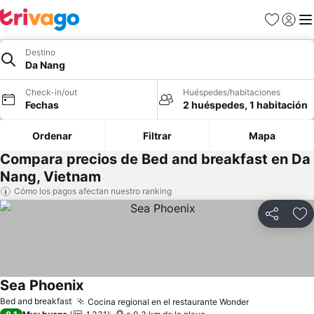
Favoritos
Iniciar 
Me
Destino
Da Nang
Check-in/out
Huéspedes/habitaciones
Fechas
2 huéspedes, 1 habitación
Ordenar
Filtrar
Mapa
Compara precios de Bed and breakfast en Da
Nang, Vietnam
Cómo los pagos afectan nuestro ranking
Compartir
Ag
Sea Phoenix
Ver precios
Bed and breakfast
Cocina regional en el restaurante Wonder
Ver precios