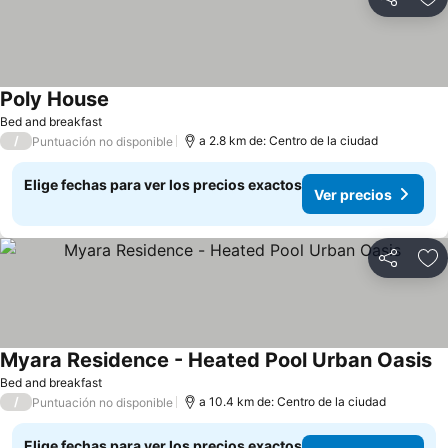
Compartir
Ag
Poly House
Ver precios
Bed and breakfast
/
a 2.8 km de: Centro de la ciudad
Puntuación no disponible
Elige fechas para ver los precios exactos
Ver precios
Compartir
Ag
Myara Residence - Heated Pool Urban Oasis
Ve
Bed and breakfast
/
a 10.4 km de: Centro de la ciudad
Puntuación no disponible
Elige fechas para ver los precios exactos