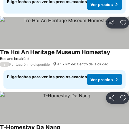
Elige fechas para ver los precios exactos
Ver precios
Compartir
Ag
Tre Hoi An Heritage Museum Homestay
Ver prec
Bed and breakfast
/
a 1.7 km de: Centro de la ciudad
Puntuación no disponible
Elige fechas para ver los precios exactos
Ver precios
Compartir
Ag
T-Homestay Da Nang