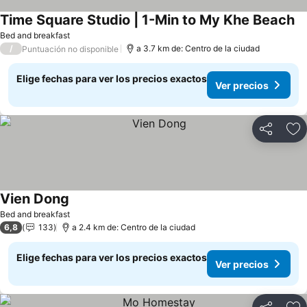
Time Square Studio | 1-Min to My Khe Beach
Ve
Bed and breakfast
/
a 3.7 km de: Centro de la ciudad
Puntuación no disponible
Elige fechas para ver los precios exactos
Ver precios
Compartir
Ag
Vien Dong
Ver precios
Bed and breakfast
6,8
133
a 2.4 km de: Centro de la ciudad
Elige fechas para ver los precios exactos
Ver precios