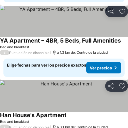
Compartir
Ag
YA Apartment – 4BR, 5 Beds, Full Amenities
Ver
Bed and breakfast
/
a 1.3 km de: Centro de la ciudad
Puntuación no disponible
Elige fechas para ver los precios exactos
Ver precios
Compartir
Ag
Han House's Apartment
Ver precios
Bed and breakfast
/
a 3.1 km de: Centro de la ciudad
Puntuación no disponible