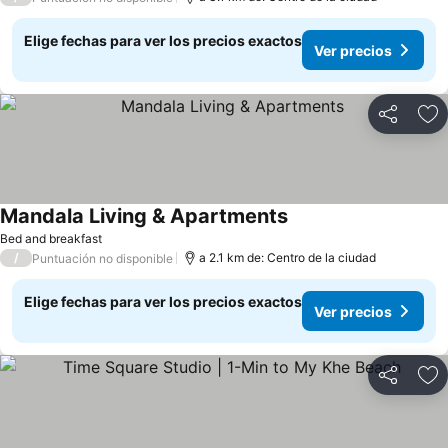
Elige fechas para ver los precios exactos
Ver precios
Compartir
Ag
Mandala Living & Apartments
Ver precios
Bed and breakfast
/
a 2.1 km de: Centro de la ciudad
Puntuación no disponible
Elige fechas para ver los precios exactos
Ver precios
Compartir
Ag