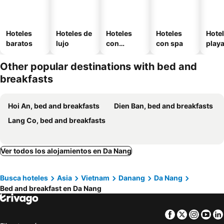
Hoteles
Hoteles de
Hoteles
Hoteles
Hotel
baratos
lujo
con
con spa
play
piscina
Other popular destinations with bed and
breakfasts
Hoi An, bed and breakfasts
Dien Ban, bed and breakfasts
Lang Co, bed and breakfasts
Ver todos los alojamientos en Da Nang
Busca hoteles
Asia
Vietnam
Danang
Da Nang
Bed and breakfast en Da Nang
Facebook
Twitter
Insta
Yo