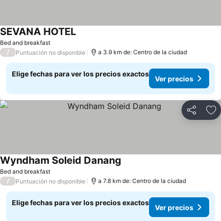
SEVANA HOTEL
Ver precios
Bed and breakfast
/
a 3.9 km de: Centro de la ciudad
Puntuación no disponible
Elige fechas para ver los precios exactos
Ver precios
Compartir
Ag
Wyndham Soleid Danang
Ver precios
Bed and breakfast
/
a 7.8 km de: Centro de la ciudad
Puntuación no disponible
Elige fechas para ver los precios exactos
Ver precios