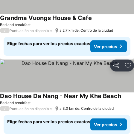
Grandma Vuongs House & Cafe
Ver precios
Bed and breakfast
/
a 2.7 km de: Centro de la ciudad
Puntuación no disponible
Elige fechas para ver los precios exactos
Ver precios
Compartir
Ag
Dao House Da Nang - Near My Khe Beach
Ver p
Bed and breakfast
/
a 3.0 km de: Centro de la ciudad
Puntuación no disponible
Elige fechas para ver los precios exactos
Ver precios