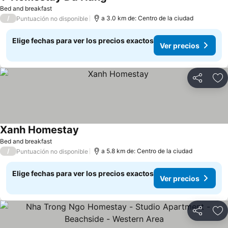
Ver precios
Bed and breakfast
/
a 3.0 km de: Centro de la ciudad
Puntuación no disponible
Elige fechas para ver los precios exactos
Ver precios
Compartir
Ag
Xanh Homestay
Ver precios
Bed and breakfast
/
a 5.8 km de: Centro de la ciudad
Puntuación no disponible
Elige fechas para ver los precios exactos
Ver precios
Compartir
Ag