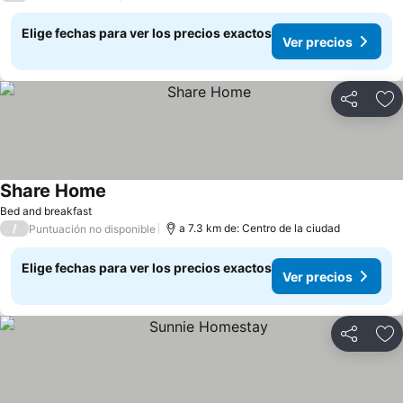
Elige fechas para ver los precios exactos
Ver precios
Compartir
Ag
Share Home
Ver precios
Bed and breakfast
/
a 7.3 km de: Centro de la ciudad
Puntuación no disponible
Elige fechas para ver los precios exactos
Ver precios
Compartir
Ag