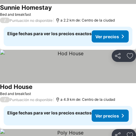
Sunnie Homestay
Ver precios
Bed and breakfast
/
a 2.2 km de: Centro de la ciudad
Puntuación no disponible
Elige fechas para ver los precios exactos
Ver precios
Compartir
Ag
Hod House
Ver precios
Bed and breakfast
/
a 4.9 km de: Centro de la ciudad
Puntuación no disponible
Elige fechas para ver los precios exactos
Ver precios