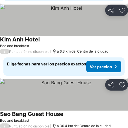
Compartir
Ag
Kim Anh Hotel
Ver precios
Bed and breakfast
/
a 6.3 km de: Centro de la ciudad
Puntuación no disponible
Elige fechas para ver los precios exactos
Ver precios
Compartir
Ag
Sao Bang Guest House
Ver precios
Bed and breakfast
/
a 36.4 km de: Centro de la ciudad
Puntuación no disponible