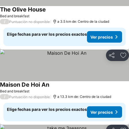
The Olive House
Ver precios
Bed and breakfast
/
a 3.5 km de: Centro de la ciudad
Puntuación no disponible
Elige fechas para ver los precios exactos
Ver precios
Compartir
Ag
Maison De Hoi An
Ver precios
Bed and breakfast
/
a 13.3 km de: Centro de la ciudad
Puntuación no disponible
Elige fechas para ver los precios exactos
Ver precios