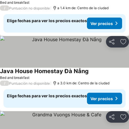
Bed and breakfast
/
a 1.4 km de: Centro de la ciudad
Puntuación no disponible
Elige fechas para ver los precios exactos
Ver precios
Compartir
Ag
Java House Homestay Đà Nẳng
Ver precios
Bed and breakfast
/
a 3.0 km de: Centro de la ciudad
Puntuación no disponible
Elige fechas para ver los precios exactos
Ver precios
Compartir
Ag