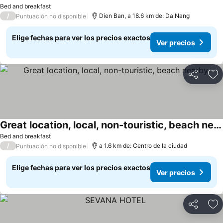
Ver precios
Bed and breakfast
/
Dien Ban, a 18.6 km de: Da Nang
Puntuación no disponible
Elige fechas para ver los precios exactos
Ver precios
Compartir
Ag
Great location, local, non-touristic, beach nearby
Ver precios
Bed and breakfast
/
a 1.6 km de: Centro de la ciudad
Puntuación no disponible
Elige fechas para ver los precios exactos
Ver precios
Compartir
Ag