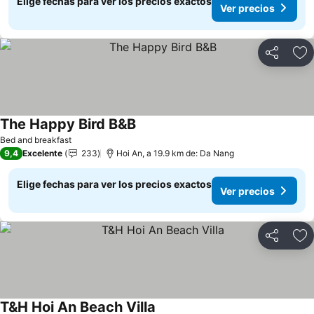
Elige fechas para ver los precios exactos
Ver precios
Compartir
Ag
The Happy Bird B&B
Ver precios
Bed and breakfast
9,4
Excelente
233
Hoi An, a 19.9 km de: Da Nang
Elige fechas para ver los precios exactos
Ver precios
Compartir
Ag
T&H Hoi An Beach Villa