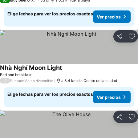
8,1
Muy bueno
1.331
a 0.3 km de la playa
Elige fechas para ver los precios exactos
Ver precios
Compartir
Ag
Nhà Nghỉ Moon Light
Ver precios
Bed and breakfast
/
a 3.4 km de: Centro de la ciudad
Puntuación no disponible
Elige fechas para ver los precios exactos
Ver precios
Compartir
Ag