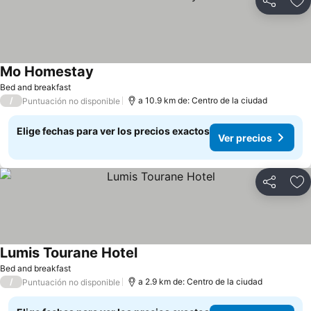
Compartir
Ag
Mo Homestay
Ver precios
Bed and breakfast
/
a 10.9 km de: Centro de la ciudad
Puntuación no disponible
Elige fechas para ver los precios exactos
Ver precios
Compartir
Ag
Lumis Tourane Hotel
Ver precios
Bed and breakfast
/
a 2.9 km de: Centro de la ciudad
Puntuación no disponible