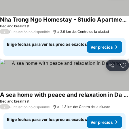
Nha Trong Ngo Homestay - Studio Apartment - Beachside - Western Area
Ver precios
Bed and breakfast
/
a 2.9 km de: Centro de la ciudad
Puntuación no disponible
Elige fechas para ver los precios exactos
Ver precios
Compartir
Ag
A sea home with peace and relaxation in Da Nang.
Ver precios
Bed and breakfast
/
a 11.3 km de: Centro de la ciudad
Puntuación no disponible
Elige fechas para ver los precios exactos
Ver precios