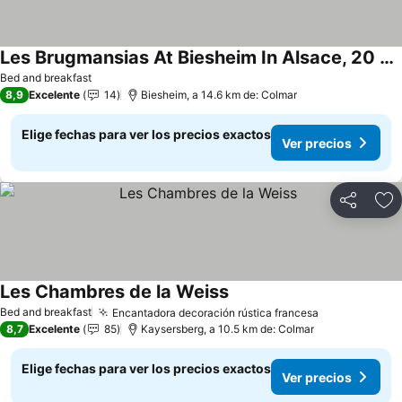
Les Brugmansias At Biesheim In Alsace, 20 Minutes From Colmar
Bed and breakfast
8,9
Excelente
14
Biesheim, a 14.6 km de: Colmar
Elige fechas para ver los precios exactos
Ver precios
Compartir
Ag
Les Chambres de la Weiss
Bed and breakfast
Encantadora decoración rústica francesa
8,7
Excelente
85
Kaysersberg, a 10.5 km de: Colmar
Elige fechas para ver los precios exactos
Ver precios