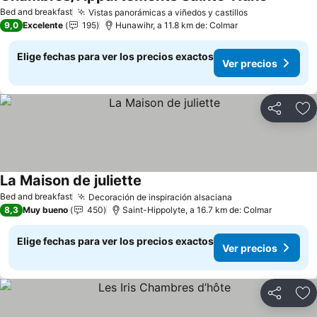
Bed and breakfast
Vistas panorámicas a viñedos y castillos
9,0
Excelente
195
Hunawihr, a 11.8 km de: Colmar
Elige fechas para ver los precios exactos
Ver precios
Compartir
Ag
La Maison de juliette
Bed and breakfast
Decoración de inspiración alsaciana
8,3
Muy bueno
450
Saint-Hippolyte, a 16.7 km de: Colmar
Elige fechas para ver los precios exactos
Ver precios
Compartir
Ag