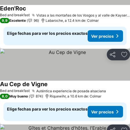
Eden'Roc
Bed and breakfast
Vistas a las montañas de los Vosgos y al valle de Kaysersberg
9,9
Excelente
96
Labaroche, a 12.4 km de: Colmar
Elige fechas para ver los precios exactos
Ver precios
Compartir
Ag
Au Cep de Vigne
Bed and breakfast
Auténtica experiencia de posada alsaciana
8,0
Muy bueno
874
Riquewihr, a 10.6 km de: Colmar
Elige fechas para ver los precios exactos
Ver precios