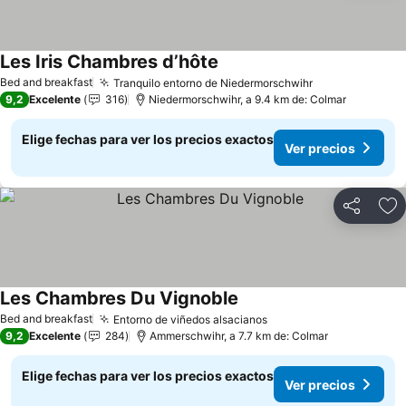
Les Iris Chambres d’hôte
Bed and breakfast
Tranquilo entorno de Niedermorschwihr
9,2
Excelente
316
Niedermorschwihr, a 9.4 km de: Colmar
Elige fechas para ver los precios exactos
Ver precios
Compartir
Ag
Les Chambres Du Vignoble
Bed and breakfast
Entorno de viñedos alsacianos
9,2
Excelente
284
Ammerschwihr, a 7.7 km de: Colmar
Elige fechas para ver los precios exactos
Ver precios