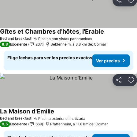
Compartir
Ag
Gîtes et Chambres d'hôtes, l'Erable
Bed and breakfast
Piscina con vistas panorámicas
8,8
Excelente
237
Beblenheim, a 8.8 km de: Colmar
Elige fechas para ver los precios exactos
Ver precios
Compartir
Ag
La Maison d'Emilie
Bed and breakfast
Piscina exterior climatizada
9,5
Excelente
669
Pfaffenheim, a 11.8 km de: Colmar