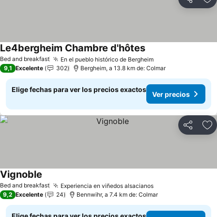
Compartir
Ag
Le4bergheim Chambre d'hôtes
Bed and breakfast
En el pueblo histórico de Bergheim
9,1
Excelente
302
Bergheim, a 13.8 km de: Colmar
Elige fechas para ver los precios exactos
Ver precios
Compartir
Ag
Vignoble
Bed and breakfast
Experiencia en viñedos alsacianos
9,2
Excelente
24
Bennwihr, a 7.4 km de: Colmar
Elige fechas para ver los precios exactos