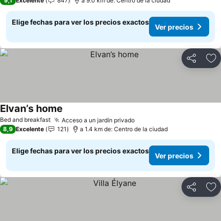
9,1
Excelente
847
a 9.0 km de: Centro de la ciudad
Elige fechas para ver los precios exactos
Ver precios
Compartir
Ag
Elvan’s home
Bed and breakfast
Acceso a un jardín privado
8,9
Excelente
121
a 1.4 km de: Centro de la ciudad
Elige fechas para ver los precios exactos
Ver precios
Compartir
Ag