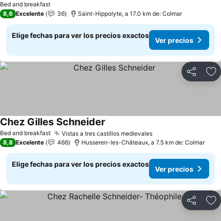
Bed and breakfast
8,6
Excelente
36
Saint-Hippolyte, a 17.0 km de: Colmar
Elige fechas para ver los precios exactos
Ver precios
Compartir
Ag
Chez Gilles Schneider
Bed and breakfast
Vistas a tres castillos medievales
8,8
Excelente
466
Husseren-les-Châteaux, a 7.5 km de: Colmar
Elige fechas para ver los precios exactos
Ver precios
Compartir
Ag