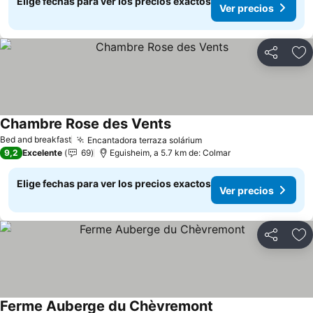
Elige fechas para ver los precios exactos
Ver precios
Compartir
Ag
Chambre Rose des Vents
Bed and breakfast
Encantadora terraza solárium
9,2
Excelente
69
Eguisheim, a 5.7 km de: Colmar
Elige fechas para ver los precios exactos
Ver precios
Compartir
Ag
Ferme Auberge du Chèvremont