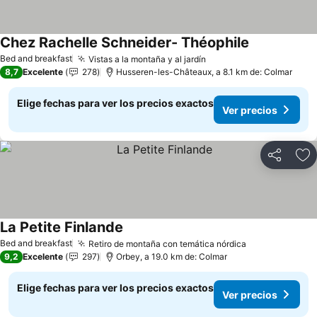
Chez Rachelle Schneider- Théophile
Bed and breakfast
Vistas a la montaña y al jardín
8,7
Excelente
278
Husseren-les-Châteaux, a 8.1 km de: Colmar
Elige fechas para ver los precios exactos
Ver precios
Compartir
Ag
La Petite Finlande
Bed and breakfast
Retiro de montaña con temática nórdica
9,2
Excelente
297
Orbey, a 19.0 km de: Colmar
Elige fechas para ver los precios exactos
Ver precios