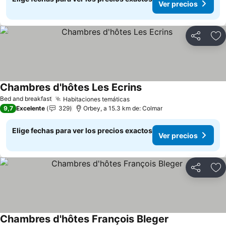
Ver precios
Compartir
Ag
Chambres d'hôtes Les Ecrins
Bed and breakfast
Habitaciones temáticas
9,7
Excelente
329
Orbey, a 15.3 km de: Colmar
Elige fechas para ver los precios exactos
Ver precios
Compartir
Ag
Chambres d'hôtes François Bleger