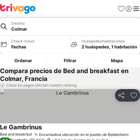
Favoritos
Iniciar 
Me
Destino
Colmar
Check-in/out
Huéspedes/habitaciones
Fechas
2 huéspedes, 1 habitación
Ordenar
Filtrar
Mapa
Compara precios de Bed and breakfast en
Colmar, Francia
Cómo los pagos afectan nuestro ranking
Compartir
Ag
Le Gambrinus
Bed and breakfast
Encantadora ubicación en el pueblo de Beblenheim