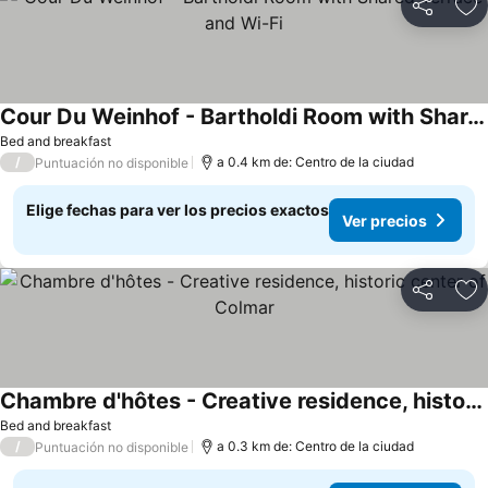
Compartir
Ag
Cour Du Weinhof - Bartholdi Room with Shared Terrace and Wi-Fi
Bed and breakfast
/
a 0.4 km de: Centro de la ciudad
Puntuación no disponible
Elige fechas para ver los precios exactos
Ver precios
Compartir
Ag
Chambre d'hôtes - Creative residence, historic center of Colmar
Bed and breakfast
/
a 0.3 km de: Centro de la ciudad
Puntuación no disponible