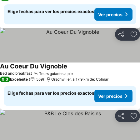
Elige fechas para ver los precios exactos
Ver precios
Compartir
Ag
Au Coeur Du Vignoble
Bed and breakfast
Tours guiados a pie
9,3
Excelente
559
Orschwiller, a 17.9 km de: Colmar
Elige fechas para ver los precios exactos
Ver precios
Compartir
Ag