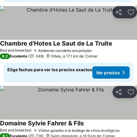
Compartir
Ag
Chambre d'Hotes Le Saut de La Truite
Bed and breakfast
Ambiente navideño encantador
9,2
Excelente
348
Orbey, a 17.1 km de: Colmar
Elige fechas para ver los precios exactos
Ver precios
Compartir
Ag
Domaine Sylvie Fahrer & Fils
Bed and breakfast
Visitas guiadas a la bodega de vinos ecológicos
9,1
Excelente
736
Saint-Hippolyte, a 16.9 km de: Colmar