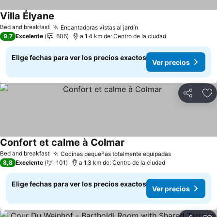
Villa Élyane
Bed and breakfast
Encantadoras vistas al jardín
9,7
Excelente
606
a 1.4 km de: Centro de la ciudad
Elige fechas para ver los precios exactos
Ver precios
Compartir
Ag
Confort et calme à Colmar
Bed and breakfast
Cocinas pequeñas totalmente equipadas
8,8
Excelente
101
a 1.3 km de: Centro de la ciudad
Elige fechas para ver los precios exactos
Ver precios