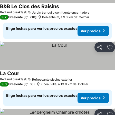
B&B Le Clos des Raisins
Bed and breakfast
Jardín tranquilo con fuente encantadora
9,2
Excelente
210
Beblenheim, a 9.0 km de: Colmar
Elige fechas para ver los precios exactos
Ver precios
Compartir
Ag
La Cour
Bed and breakfast
Refrescante piscina exterior
9,0
Excelente
63
Ribeauvillé, a 13.0 km de: Colmar
Elige fechas para ver los precios exactos
Ver precios