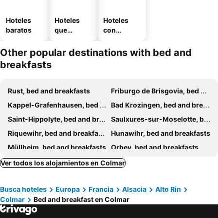
Hoteles
Hoteles
Hoteles
baratos
que
con
aceptan
estaciona
mascotas
miento
Other popular destinations with bed and
breakfasts
Rust, bed and breakfasts
Friburgo de Brisgovia, bed and breakfasts
Kappel-Grafenhausen, bed and breakfasts
Bad Krozingen, bed and breakfasts
Saint-Hippolyte, bed and breakfasts
Saulxures-sur-Moselotte, bed and breakfasts
Riquewihr, bed and breakfasts
Hunawihr, bed and breakfasts
Müllheim, bed and breakfasts
Orbey, bed and breakfasts
Niedermorschwihr, bed and breakfasts
Bad Bellingen, bed and breakfasts
Ver todos los alojamientos en Colmar
La Bresse, bed and breakfasts
Obernai, bed and breakfasts
Busca hoteles
Europa
Francia
Alsacia
Alto Rin
Gérardmer, bed and breakfasts
Rhinau, bed and breakfasts
Colmar
Bed and breakfast en Colmar
Ribeauvillé, bed and breakfasts
Staufen, bed and breakfasts
Breitenbach, bed and breakfasts
Barr, bed and breakfasts