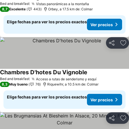
Bed and breakfast
Vistas panorámicas a la montaña
8,7
Excelente
443
Orbey, a 17.5 km de: Colmar
Elige fechas para ver los precios exactos
Ver precios
Compartir
Ag
Chambres D'hotes Du Vignoble
Bed and breakfast
Acceso a rutas de senderismo y esquí
8,3
Muy bueno
76
Riquewihr, a 10.5 km de: Colmar
Elige fechas para ver los precios exactos
Ver precios
Compartir
Ag