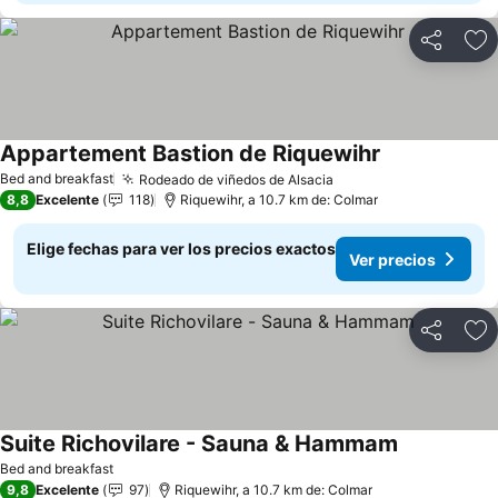
Compartir
Ag
Appartement Bastion de Riquewihr
Bed and breakfast
Rodeado de viñedos de Alsacia
8,8
Excelente
118
Riquewihr, a 10.7 km de: Colmar
Elige fechas para ver los precios exactos
Ver precios
Compartir
Ag
Suite Richovilare - Sauna & Hammam
Bed and breakfast
9,8
Excelente
97
Riquewihr, a 10.7 km de: Colmar