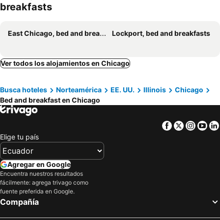
breakfasts
East Chicago, bed and breakfasts
Lockport, bed and breakfasts
Ver todos los alojamientos en Chicago
Busca hoteles
Norteamérica
EE. UU.
Illinois
Chicago
Bed and breakfast en Chicago
Facebook
Twitter
Insta
Yo
Elige tu país
Agregar en Google
Encuentra nuestros resultados
fácilmente: agrega trivago como
fuente preferida en Google.
Compañía