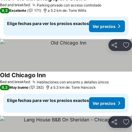
Ver precios
Bed and breakfast
Parking privado con acceso controlado
Ver precios
9,3
Excelente
171
a 5.2 km de: Torre Willis
Elige fechas para ver los precios exactos
Ver precios
Compartir
Ag
Old Chicago Inn
Ver precios
Bed and breakfast
Habitaciones con encanto y detalles únicos
Ver precio
8,2
Muy bueno
282
a 5.3 km de: Torre Hancock
Elige fechas para ver los precios exactos
Ver precios
Compartir
Ag