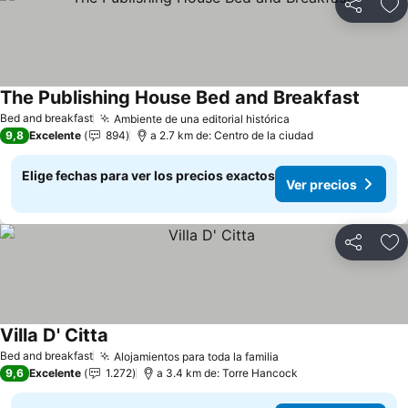
Compartir
Ag
The Publishing House Bed and Breakfast
Ver pr
Bed and breakfast
Ambiente de una editorial histórica
Ver precios
9,8
Excelente
894
a 2.7 km de: Centro de la ciudad
Elige fechas para ver los precios exactos
Ver precios
Compartir
Ag
Villa D' Citta
Ver precios
Bed and breakfast
Alojamientos para toda la familia
Ver precios
9,6
Excelente
1.272
a 3.4 km de: Torre Hancock