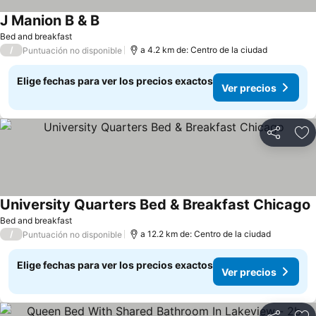
J Manion B & B
Ver precios
Bed and breakfast
/
a 4.2 km de: Centro de la ciudad
Puntuación no disponible
Elige fechas para ver los precios exactos
Ver precios
Compartir
Ag
University Quarters Bed & Breakfast Chicago
V
Bed and breakfast
/
a 12.2 km de: Centro de la ciudad
Puntuación no disponible
Elige fechas para ver los precios exactos
Ver precios