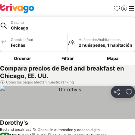
Favoritos
Iniciar 
Me
Destino
Chicago
Check-in/out
Huéspedes/habitaciones
Fechas
2 huéspedes, 1 habitación
Ordenar
Filtrar
Mapa
Compara precios de Bed and breakfast en
Chicago, EE. UU.
Cómo los pagos afectan nuestro ranking
Compartir
Ag
Dorothy's
Ver precios
Bed and breakfast
Check-in automático y acceso digital
Ver precios