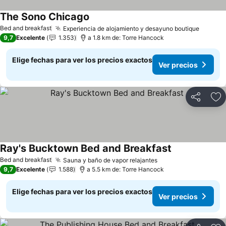
The Sono Chicago
Ver precios
Bed and breakfast
Experiencia de alojamiento y desayuno boutique
Ver pr
9,7
Excelente
1.353
a 1.8 km de: Torre Hancock
Elige fechas para ver los precios exactos
Ver precios
Compartir
Ag
Ray's Bucktown Bed and Breakfast
Ver precios
Bed and breakfast
Sauna y baño de vapor relajantes
Ver precios
9,7
Excelente
1.588
a 5.5 km de: Torre Hancock
Elige fechas para ver los precios exactos
Ver precios