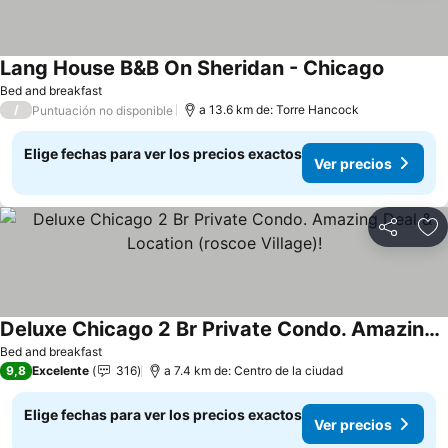
Lang House B&B On Sheridan - Chicago
Ver prec
Bed and breakfast
/
a 13.6 km de: Torre Hancock
Puntuación no disponible
Elige fechas para ver los precios exactos
Ver precios
Compartir
Ag
Deluxe Chicago 2 Br Private Condo. Amazing Deal & Location (roscoe Village)!
Ver precios
Bed and breakfast
9,8
Excelente
316
a 7.4 km de: Centro de la ciudad
Elige fechas para ver los precios exactos
Ver precios