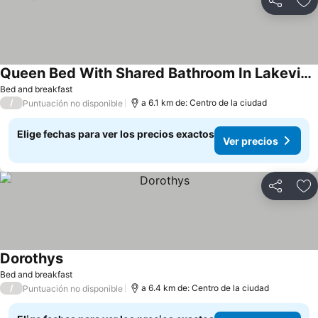
Compartir
Ag
Queen Bed With Shared Bathroom In Lakeview - 2b
Ver precios
Bed and breakfast
/
a 6.1 km de: Centro de la ciudad
Puntuación no disponible
Elige fechas para ver los precios exactos
Ver precios
Compartir
Ag
Dorothys
Ver precios
Bed and breakfast
/
a 6.4 km de: Centro de la ciudad
Puntuación no disponible