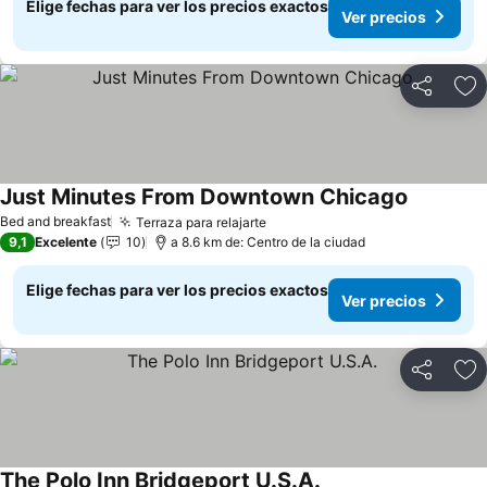
Elige fechas para ver los precios exactos
Ver precios
Compartir
Ag
Just Minutes From Downtown Chicago
Ver preci
Bed and breakfast
Terraza para relajarte
Ver precios
9,1
Excelente
10
a 8.6 km de: Centro de la ciudad
Elige fechas para ver los precios exactos
Ver precios
Compartir
Ag
The Polo Inn Bridgeport U.S.A.