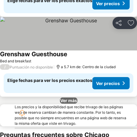
Elige fechas para ver los precios exactos
Ver precios
Compartir
Ag
Grenshaw Guesthouse
Ver precios
Bed and breakfast
/
a 5.7 km de: Centro de la ciudad
Puntuación no disponible
Elige fechas para ver los precios exactos
Ver precios
Ver más
Los precios y la disponibilidad que recibe trivago de las páginas
web de reserva cambian de manera constante. Por lo tanto, es
posible que no siempre encuentres en una página web de reserva
la misma oferta que viste en trivago.
Preguntas frecuentes sobre Chicago