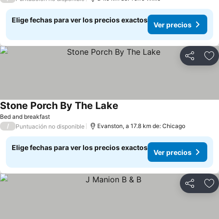
Elige fechas para ver los precios exactos
Ver precios
Compartir
Ag
Stone Porch By The Lake
Ver precios
Bed and breakfast
/
Evanston, a 17.8 km de: Chicago
Puntuación no disponible
Elige fechas para ver los precios exactos
Ver precios
Compartir
Ag