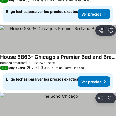
8,4
Muy bueno
305
a 6.4 km de: Centro de la ciudad
Elige fechas para ver los precios exactos
Ver precios
Compartir
Ag
House 5863- Chicago's Premier Bed and Breakfast
Ver precios
Bed and breakfast
Piscina cubierta
Ver precios
8,3
Muy bueno
726
a 10.5 km de: Torre Hancock
Elige fechas para ver los precios exactos
Ver precios
Compartir
Ag