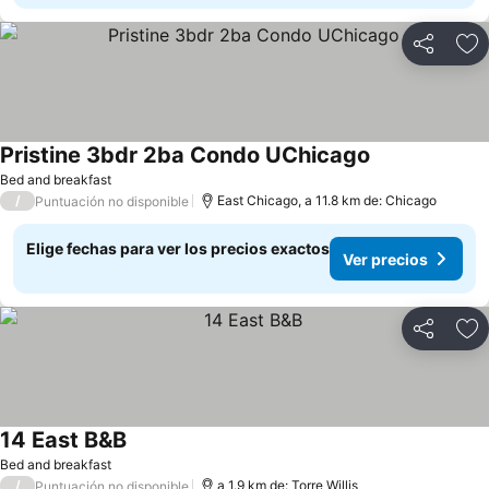
Compartir
Ag
Pristine 3bdr 2ba Condo UChicago
Ver precios
Bed and breakfast
/
East Chicago, a 11.8 km de: Chicago
Puntuación no disponible
Elige fechas para ver los precios exactos
Ver precios
Compartir
Ag
14 East B&B
Ver precios
Bed and breakfast
/
a 1.9 km de: Torre Willis
Puntuación no disponible