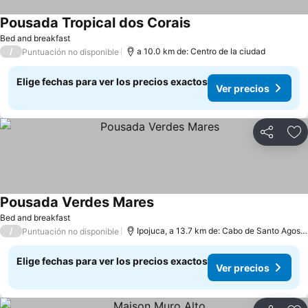
Pousada Tropical dos Corais
Bed and breakfast
/
a 10.0 km de: Centro de la ciudad
Puntuación no disponible
Elige fechas para ver los precios exactos
Ver precios
Compartir
Ag
Pousada Verdes Mares
Bed and breakfast
/
Ipojuca, a 13.7 km de: Cabo de Santo Agostinho
Puntuación no disponible
Elige fechas para ver los precios exactos
Ver precios