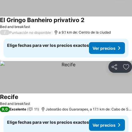
El Gringo Banheiro privativo 2
Bed and breakfast
/
a 9.1 km de: Centro de la ciudad
Puntuación no disponible
Elige fechas para ver los precios exactos
Ver precios
Compartir
Ag
Recife
Bed and breakfast
9,0
Excelente
11
Jaboatão dos Guararapes, a 17.1 km de: Cabo de Santo Agostinho
Elige fechas para ver los precios exactos
Ver precios