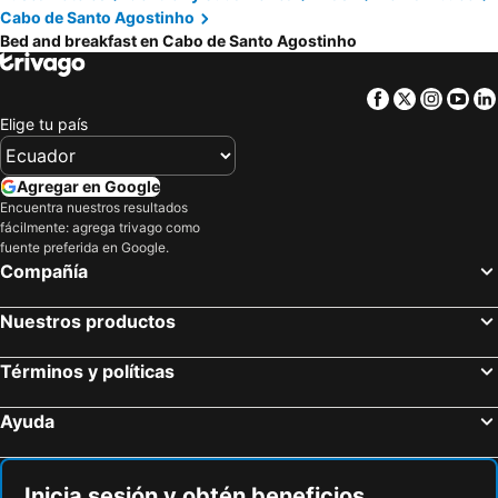
Cabo de Santo Agostinho
Bed and breakfast en Cabo de Santo Agostinho
Facebook
Twitter
Insta
Yo
Elige tu país
Agregar en Google
Encuentra nuestros resultados
fácilmente: agrega trivago como
fuente preferida en Google.
Compañía
Nuestros productos
Términos y políticas
Ayuda
Inicia sesión y obtén beneficios