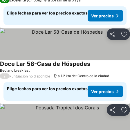
8,6
Excelente
508
a 0.4 km de la playa
Elige fechas para ver los precios exactos
Ver precios
Compartir
Ag
Doce Lar 58-Casa de Hóspedes
Bed and breakfast
/
a 1.2 km de: Centro de la ciudad
Puntuación no disponible
Elige fechas para ver los precios exactos
Ver precios
Compartir
Ag