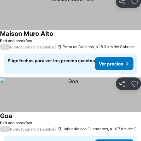
Compartir
Ag
Maison Muro Alto
Bed and breakfast
/
Porto de Galinhas, a 18.3 km de: Cabo de Santo Agostinho
Puntuación no disponible
Elige fechas para ver los precios exactos
Ver precios
Compartir
Ag
Goa
Bed and breakfast
/
Jaboatão dos Guararapes, a 16.7 km de: Cabo de Santo Agostinho
Puntuación no disponible