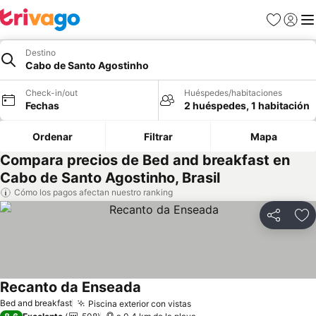
Favoritos
Iniciar 
Me
Destino
Cabo de Santo Agostinho
Check-in/out
Huéspedes/habitaciones
Fechas
2 huéspedes, 1 habitación
Ordenar
Filtrar
Mapa
Compara precios de Bed and breakfast en
Cabo de Santo Agostinho, Brasil
Cómo los pagos afectan nuestro ranking
Compartir
Ag
Recanto da Enseada
Bed and breakfast
Piscina exterior con vistas