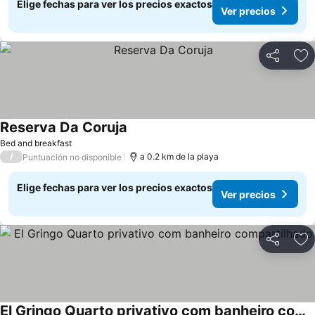
Elige fechas para ver los precios exactos
Ver precios
Compartir
Ag
Reserva Da Coruja
Bed and breakfast
/
a 0.2 km de la playa
Puntuación no disponible
Elige fechas para ver los precios exactos
Ver precios
Compartir
Ag
El Gringo Quarto privativo com banheiro compartilhado