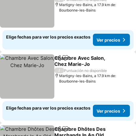
Martigny-les-Bains, a 17.9 km de:
Bourbonne-les-Bains
Elige fechas para ver los precios exactos
Ver precios
Chambre Avec Salon,
Compartir
Agregar a favoritos
Chez Marie-Jo
Ver precios
/
Puntuación no disponible
Martigny-les-Bains, a 17.9 km de:
Bourbonne-les-Bains
Elige fechas para ver los precios exactos
Ver precios
Chambre Dhôtes Des
Compartir
Agregar a favoritos
Marchands In An Old