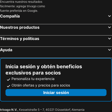
Encuentra nuestros resultados
Le Clerjus, bed and breakfasts
Baignes, bed and breakfasts
fácilmente: agrega trivago como
fuente preferida en Google.
Corre, bed and breakfasts
Montsaugeon, bed and breakfasts
Compañía
La Chapelle-aux-Bois, bed and breakfasts
Bains-les-Bains, bed and breakfasts
Rollainville, bed and breakfasts
Saulx, bed and breakfasts
Nuestros productos
Oigney, bed and breakfasts
Chamarandes-Choignes, bed and breakfasts
Términos y políticas
Mailleroncourt-Saint-Pancras, bed and breakfasts
La Villedieu-en-Fontenette, bed and breakfasts
Madonne-et-Lamerey, bed and breakfasts
Martigny-les-Bains, bed and breakfasts
Ayuda
Monthureux-sur-Saône, bed and breakfasts
Arbigny-sous-Varennes, bed and breakfasts
Inicia sesión y obtén beneficios
exclusivos para socios
Personaliza tu experiencia
Obtén ofertas y precios para socios
Iniciar sesión
trivago N.V.
, Kesselstraße 5 – 7, 40221 Düsseldorf, Alemania