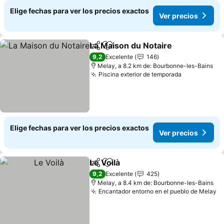
Elige fechas para ver los precios exactos
Ver precios
La Maison du Notaire
Compartir
Agregar a favoritos
Ver p
9,2
Excelente
146
Melay, a 8.2 km de: Bourbonne-les-Bains
Piscina exterior de temporada
Ver precio
Elige fechas para ver los precios exactos
Ver precios
Le Voilà
Compartir
Agregar a favoritos
Ver precios
9,2
Excelente
425
Melay, a 8.4 km de: Bourbonne-les-Bains
Encantador entorno en el pueblo de Melay
Ve