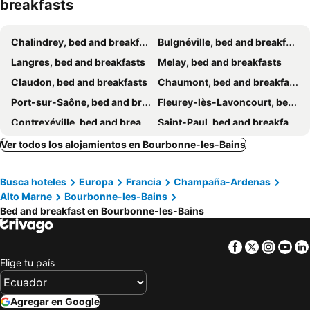
breakfasts
Chalindrey, bed and breakfasts
Bulgnéville, bed and breakfasts
Langres, bed and breakfasts
Melay, bed and breakfasts
Claudon, bed and breakfasts
Chaumont, bed and breakfasts
Port-sur-Saône, bed and breakfasts
Fleurey-lès-Lavoncourt, bed and breakfasts
Contrexéville, bed and breakfasts
Saint-Paul, bed and breakfasts
Frécourt, bed and breakfasts
Comberjon, bed and breakfasts
Ver todos los alojamientos en Bourbonne-les-Bains
Ray-sur-Saône, bed and breakfasts
Xertigny, bed and breakfasts
Busca hoteles
Europa
Francia
Champaña-Ardenas
Chaudenay, bed and breakfasts
Villers-sur-Port, bed and breakfasts
Alto Marne
Bourbonne-les-Bains
Tilleux, bed and breakfasts
Grandchamp, bed and breakfasts
Bed and breakfast en Bourbonne-les-Bains
Sauville, bed and breakfasts
Melin, bed and breakfasts
Fougerolles, bed and breakfasts
Vittel, bed and breakfasts
Facebook
Twitter
Insta
Yo
Elige tu país
Le Val-d'Esnoms, bed and breakfasts
Culmont, bed and breakfasts
Neufchâteau, bed and breakfasts
Val-de-Meuse, bed and breakfasts
Agregar en Google
Champsevraine, bed and breakfasts
Dampierre-sur-Salon, bed and breakfasts