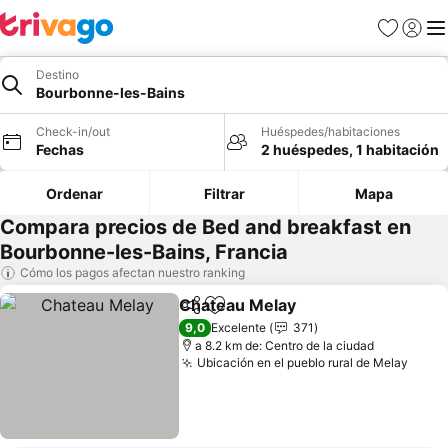
Favoritos
Iniciar 
Me
Destino
Bourbonne-les-Bains
Check-in/out
Huéspedes/habitaciones
Fechas
2 huéspedes, 1 habitación
Ordenar
Filtrar
Mapa
Compara precios de Bed and breakfast en
Bourbonne-les-Bains, Francia
Cómo los pagos afectan nuestro ranking
Chateau Melay
Compartir
Agregar a favoritos
Ver precios
9,0
Excelente
371
a 8.2 km de: Centro de la ciudad
Ubicación en el pueblo rural de Melay
Ver p