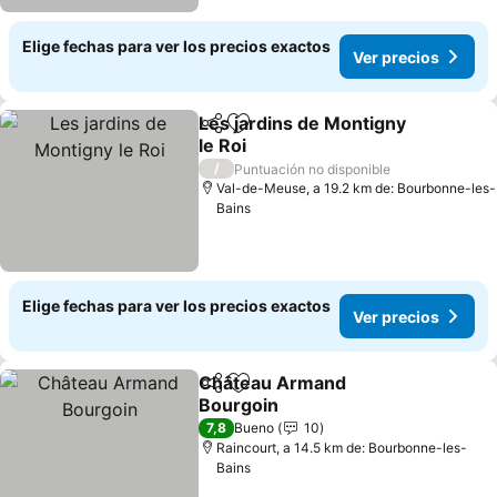
Elige fechas para ver los precios exactos
Ver precios
Les jardins de Montigny
Compartir
Agregar a favoritos
le Roi
Ver precios
/
Puntuación no disponible
Val-de-Meuse, a 19.2 km de: Bourbonne-les-
Bains
Elige fechas para ver los precios exactos
Ver precios
Château Armand
Compartir
Agregar a favoritos
Bourgoin
Ver precios
7,8
Bueno
10
Raincourt, a 14.5 km de: Bourbonne-les-
Bains