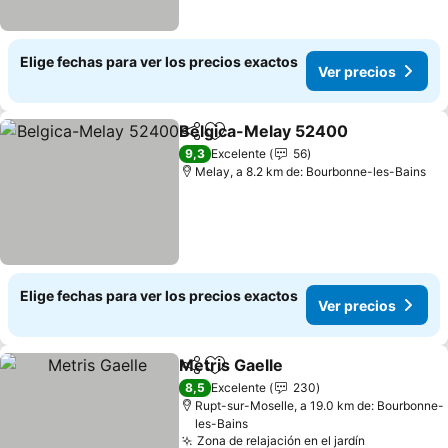
Elige fechas para ver los precios exactos
Ver precios
Belgica-Melay 52400
Compartir
Agregar a favoritos
Ver 
9,3
Excelente
56
Melay, a 8.2 km de: Bourbonne-les-Bains
Elige fechas para ver los precios exactos
Ver precios
Metris Gaelle
Compartir
Agregar a favoritos
Ver precios
8,5
Excelente
230
Rupt-sur-Moselle, a 19.0 km de: Bourbonne-
les-Bains
Zona de relajación en el jardín
Ver precio