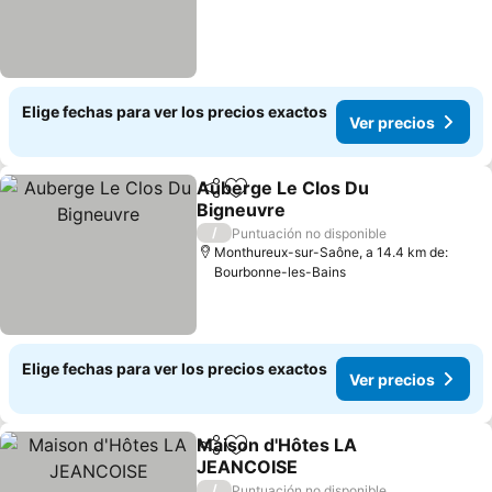
Elige fechas para ver los precios exactos
Ver precios
Auberge Le Clos Du
Compartir
Agregar a favoritos
Bigneuvre
Ver precios
/
Puntuación no disponible
Monthureux-sur-Saône, a 14.4 km de:
Bourbonne-les-Bains
Elige fechas para ver los precios exactos
Ver precios
Maison d'Hôtes LA
Compartir
Agregar a favoritos
JEANCOISE
Ver precios
/
Puntuación no disponible