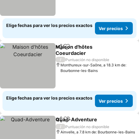
Elige fechas para ver los precios exactos
Ver precios
Maison d'hôtes
Compartir
Agregar a favoritos
Coeurdacier
Ver precios
/
Puntuación no disponible
Monthureux-sur-Saône, a 18.3 km de:
Bourbonne-les-Bains
Elige fechas para ver los precios exactos
Ver precios
Quad-Adventure
Compartir
Agregar a favoritos
Ver preci
/
Puntuación no disponible
Ainvelle, a 7.8 km de: Bourbonne-les-Bains