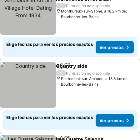
Village Hotel Dating From
Ver precios
/
Puntuación no disponible
1934
Monthureux-sur-Saône, a 18.2 km de:
Bourbonne-les-Bains
Elige fechas para ver los precios exactos
Ver precios
Country side
Compartir
Agregar a favoritos
Ver precios
/
Puntuación no disponible
Pierremont-sur-Amance, a 18.3 km de:
Bourbonne-les-Bains
Elige fechas para ver los precios exactos
Ver precios
Les Quatre Saisons