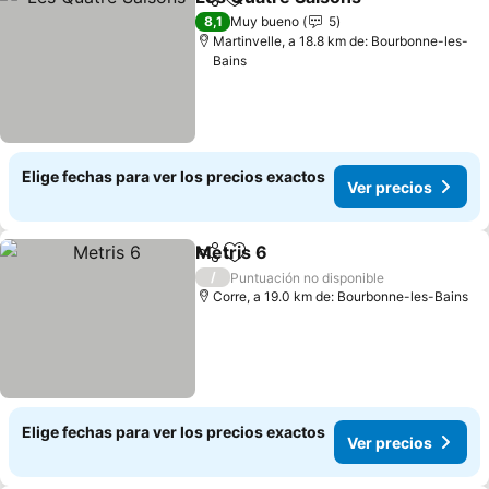
Compartir
Agregar a favoritos
Ver pr
8,1
Muy bueno
5
Martinvelle, a 18.8 km de: Bourbonne-les-
Bains
Elige fechas para ver los precios exactos
Ver precios
Metris 6
Compartir
Agregar a favoritos
Ver precios
/
Puntuación no disponible
Corre, a 19.0 km de: Bourbonne-les-Bains
Elige fechas para ver los precios exactos
Ver precios