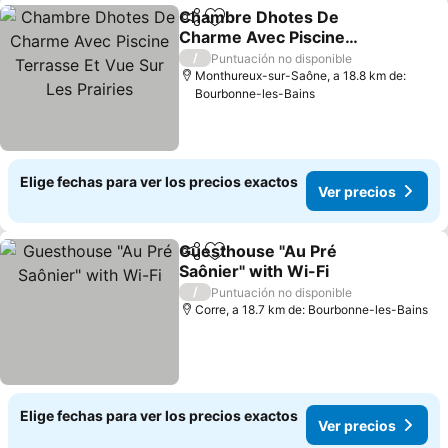
Chambre Dhotes De
Compartir
Agregar a favoritos
Charme Avec Piscine
Terrasse Et Vue Sur Les
Ver precios
/
Puntuación no disponible
Prairies
Monthureux-sur-Saône, a 18.8 km de:
Bourbonne-les-Bains
Elige fechas para ver los precios exactos
Ver precios
Guesthouse "Au Pré
Compartir
Agregar a favoritos
Saônier" with Wi-Fi
Ver precios
/
Puntuación no disponible
Corre, a 18.7 km de: Bourbonne-les-Bains
Elige fechas para ver los precios exactos
Ver precios