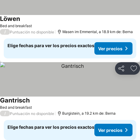
Löwen
Bed and breakfast
/
Wasen im Emmental, a 18.9 km de: Berna
Puntuación no disponible
Elige fechas para ver los precios exactos
Ver precios
Compartir
Ag
Gantrisch
Bed and breakfast
/
Burgistein, a 19.2 km de: Berna
Puntuación no disponible
Elige fechas para ver los precios exactos
Ver precios