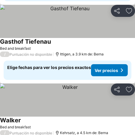
Compartir
Ag
Gasthof Tiefenau
Bed and breakfast
/
Ittigen, a 3.9 km de: Berna
Puntuación no disponible
Elige fechas para ver los precios exactos
Ver precios
Compartir
Ag
Walker
Bed and breakfast
/
Kehrsatz, a 4.5 km de: Berna
Puntuación no disponible