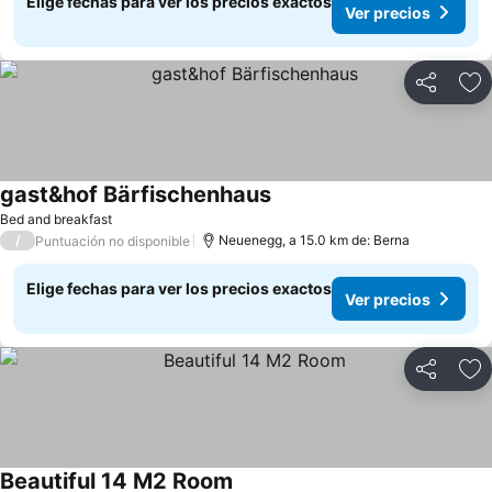
Elige fechas para ver los precios exactos
Ver precios
Compartir
Ag
gast&hof Bärfischenhaus
Bed and breakfast
/
Neuenegg, a 15.0 km de: Berna
Puntuación no disponible
Elige fechas para ver los precios exactos
Ver precios
Compartir
Ag
Beautiful 14 M2 Room