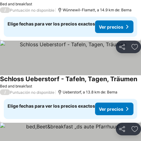
Bed and breakfast
/
Wünnewil-Flamatt, a 14.9 km de: Berna
Puntuación no disponible
Elige fechas para ver los precios exactos
Ver precios
Compartir
Ag
Schloss Ueberstorf - Tafeln, Tagen, Träumen
Bed and breakfast
/
Ueberstorf, a 13.8 km de: Berna
Puntuación no disponible
Elige fechas para ver los precios exactos
Ver precios
Compartir
Ag