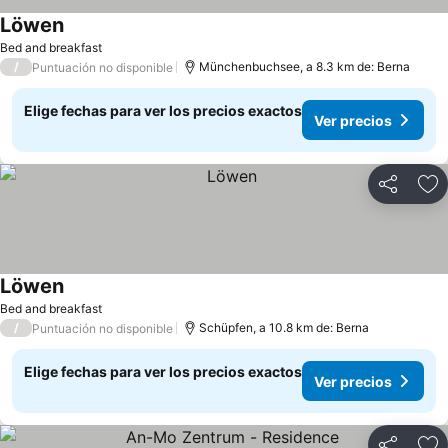
Löwen
Bed and breakfast
/
Münchenbuchsee, a 8.3 km de: Berna
Puntuación no disponible
Elige fechas para ver los precios exactos
Ver precios
Compartir
Ag
Löwen
Bed and breakfast
/
Schüpfen, a 10.8 km de: Berna
Puntuación no disponible
Elige fechas para ver los precios exactos
Ver precios