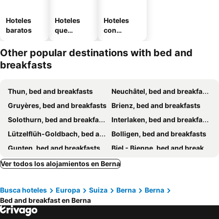
Hoteles
Hoteles
Hoteles
baratos
que
con
aceptan
estaciona
mascotas
miento
Other popular destinations with bed and
breakfasts
Thun, bed and breakfasts
Neuchâtel, bed and breakfasts
Gruyères, bed and breakfasts
Brienz, bed and breakfasts
Solothurn, bed and breakfasts
Interlaken, bed and breakfasts
Lützelflüh-Goldbach, bed and breakfasts
Bolligen, bed and breakfasts
Gunten, bed and breakfasts
Biel - Bienne, bed and breakfasts
La Chaux-de-Fonds, bed and breakfasts
Wattenwil, bed and breakfasts
Ver todos los alojamientos en Berna
Montézillon, bed and breakfasts
Péry, bed and breakfasts
Busca hoteles
Europa
Suiza
Berna
Berna
Seedorf, bed and breakfasts
Evilard, bed and breakfasts
Bed and breakfast en Berna
Wilderswil, bed and breakfasts
Cressier, bed and breakfasts
Wiedlisbach, bed and breakfasts
Moutier, bed and breakfasts