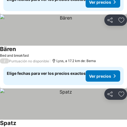
Ver precios
Compartir
Ag
Bären
Bed and breakfast
/
Lyss, a 17.2 km de: Berna
Puntuación no disponible
Elige fechas para ver los precios exactos
Ver precios
Compartir
Ag
Spatz