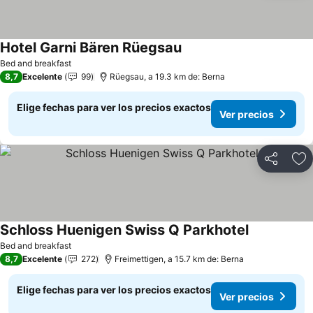
Hotel Garni Bären Rüegsau
Bed and breakfast
8,7
Excelente
99
Rüegsau, a 19.3 km de: Berna
Elige fechas para ver los precios exactos
Ver precios
Compartir
Ag
Schloss Huenigen Swiss Q Parkhotel
Bed and breakfast
8,7
Excelente
272
Freimettigen, a 15.7 km de: Berna
Elige fechas para ver los precios exactos
Ver precios