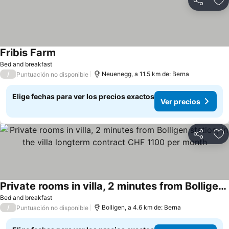
Compartir
Ag
Fribis Farm
Bed and breakfast
/
Neuenegg, a 11.5 km de: Berna
Puntuación no disponible
Elige fechas para ver los precios exactos
Ver precios
Compartir
Ag
Private rooms in villa, 2 minutes from Bolligen station, in the villa longterm contract CHF 1100 per month
Bed and breakfast
/
Bolligen, a 4.6 km de: Berna
Puntuación no disponible