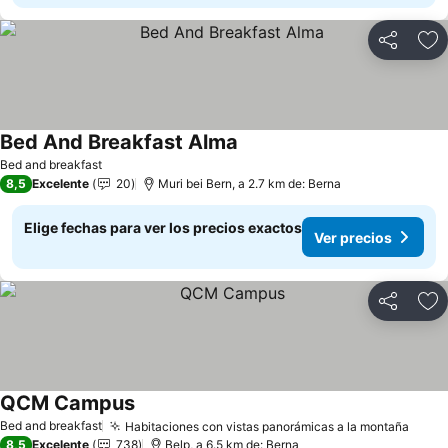
Compartir
Ag
Bed And Breakfast Alma
Bed and breakfast
8,5
Excelente
20
Muri bei Bern, a 2.7 km de: Berna
Elige fechas para ver los precios exactos
Ver precios
Compartir
Ag
QCM Campus
Bed and breakfast
Habitaciones con vistas panorámicas a la montaña
8,5
Excelente
738
Belp, a 6.5 km de: Berna