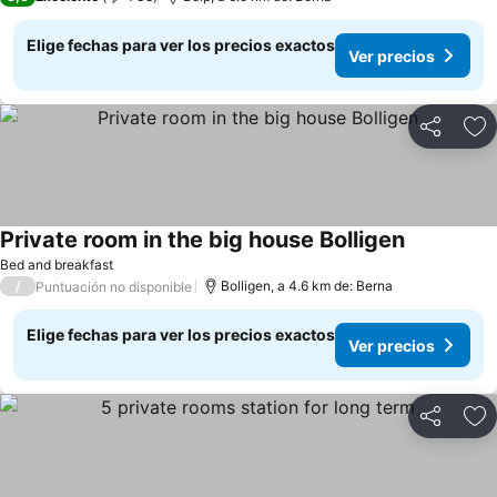
Elige fechas para ver los precios exactos
Ver precios
Compartir
Ag
Private room in the big house Bolligen
Bed and breakfast
/
Bolligen, a 4.6 km de: Berna
Puntuación no disponible
Elige fechas para ver los precios exactos
Ver precios
Compartir
Ag