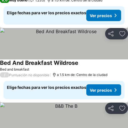
8,0
Muy bueno
1.235
a 1.0 km de: Centro de la ciudad
Elige fechas para ver los precios exactos
Ver precios
Compartir
Ag
Bed And Breakfast Wildrose
Bed and breakfast
/
a 1.5 km de: Centro de la ciudad
Puntuación no disponible
Elige fechas para ver los precios exactos
Ver precios
Compartir
Ag