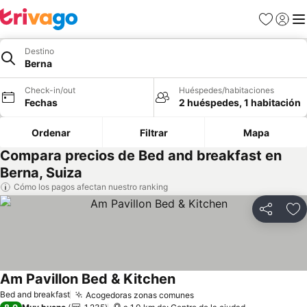
Favoritos
Iniciar 
Me
Destino
Berna
Check-in/out
Huéspedes/habitaciones
Fechas
2 huéspedes, 1 habitación
Ordenar
Filtrar
Mapa
Compara precios de Bed and breakfast en
Berna, Suiza
Cómo los pagos afectan nuestro ranking
Compartir
Ag
Am Pavillon Bed & Kitchen
Bed and breakfast
Acogedoras zonas comunes