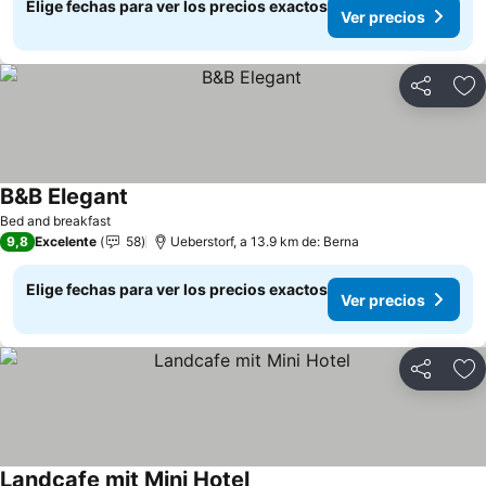
Elige fechas para ver los precios exactos
Ver precios
Compartir
Ag
B&B Elegant
Bed and breakfast
9,8
Excelente
58
Ueberstorf, a 13.9 km de: Berna
Elige fechas para ver los precios exactos
Ver precios
Compartir
Ag
Landcafe mit Mini Hotel