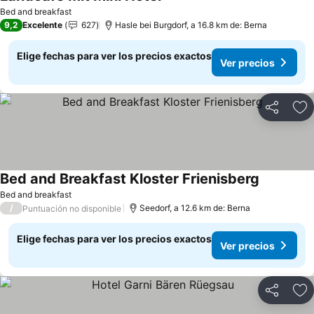
Bed and breakfast
9,2
Excelente
627
Hasle bei Burgdorf, a 16.8 km de: Berna
Elige fechas para ver los precios exactos
Ver precios
Compartir
Ag
Bed and Breakfast Kloster Frienisberg
Bed and breakfast
/
Seedorf, a 12.6 km de: Berna
Puntuación no disponible
Elige fechas para ver los precios exactos
Ver precios
Compartir
Ag