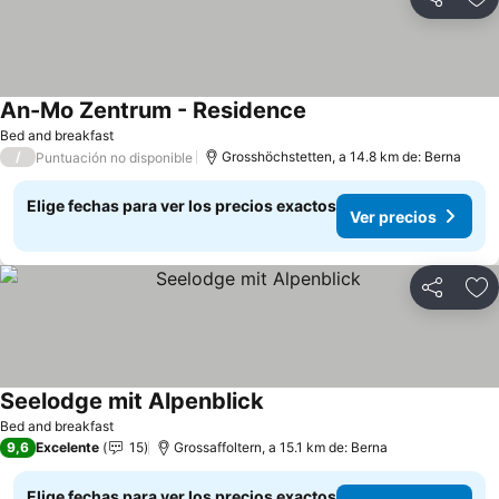
Compartir
Ag
An-Mo Zentrum - Residence
Bed and breakfast
/
Grosshöchstetten, a 14.8 km de: Berna
Puntuación no disponible
Elige fechas para ver los precios exactos
Ver precios
Compartir
Ag
Seelodge mit Alpenblick
Bed and breakfast
9,6
Excelente
15
Grossaffoltern, a 15.1 km de: Berna
Elige fechas para ver los precios exactos