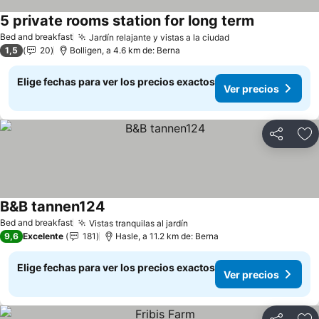
5 private rooms station for long term
Bed and breakfast
Jardín relajante y vistas a la ciudad
1,5
20
Bolligen, a 4.6 km de: Berna
Elige fechas para ver los precios exactos
Ver precios
Compartir
Ag
B&B tannen124
Bed and breakfast
Vistas tranquilas al jardín
9,6
Excelente
181
Hasle, a 11.2 km de: Berna
Elige fechas para ver los precios exactos
Ver precios