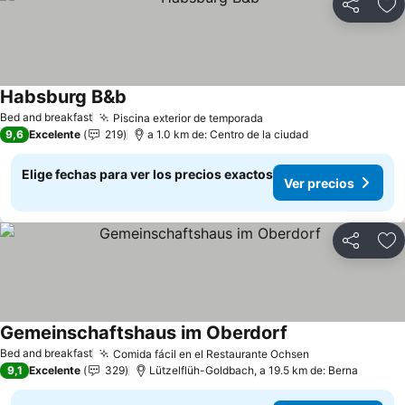
Compartir
Ag
Habsburg B&b
Bed and breakfast
Piscina exterior de temporada
9,6
Excelente
219
a 1.0 km de: Centro de la ciudad
Elige fechas para ver los precios exactos
Ver precios
Compartir
Ag
Gemeinschaftshaus im Oberdorf
Bed and breakfast
Comida fácil en el Restaurante Ochsen
9,1
Excelente
329
Lützelflüh-Goldbach, a 19.5 km de: Berna