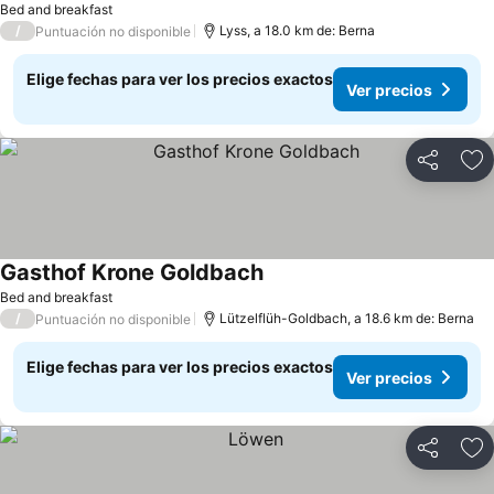
Bed and breakfast
/
Lyss, a 18.0 km de: Berna
Puntuación no disponible
Elige fechas para ver los precios exactos
Ver precios
Compartir
Ag
Gasthof Krone Goldbach
Bed and breakfast
/
Lützelflüh-Goldbach, a 18.6 km de: Berna
Puntuación no disponible
Elige fechas para ver los precios exactos
Ver precios
Compartir
Ag