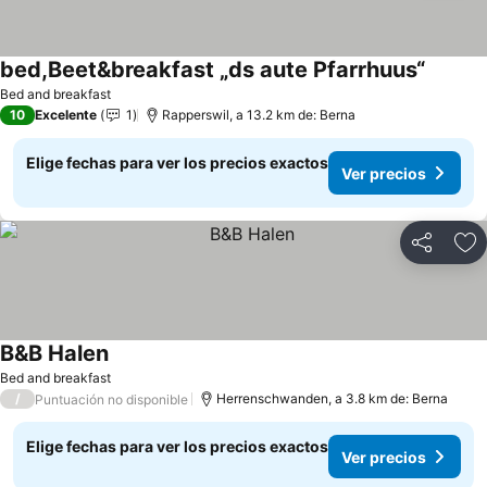
bed,Beet&breakfast „ds aute Pfarrhuus“
Bed and breakfast
10
Excelente
1
Rapperswil, a 13.2 km de: Berna
Elige fechas para ver los precios exactos
Ver precios
Compartir
Ag
B&B Halen
Bed and breakfast
/
Herrenschwanden, a 3.8 km de: Berna
Puntuación no disponible
Elige fechas para ver los precios exactos
Ver precios