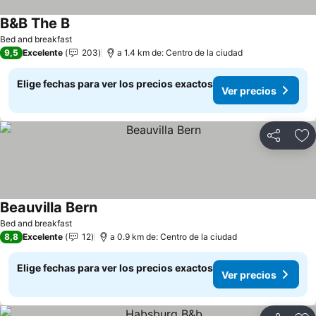
B&B The B
Bed and breakfast
9,5
Excelente
203
a 1.4 km de: Centro de la ciudad
Elige fechas para ver los precios exactos
Ver precios
Compartir
Ag
Beauvilla Bern
Bed and breakfast
8,8
Excelente
12
a 0.9 km de: Centro de la ciudad
Elige fechas para ver los precios exactos
Ver precios