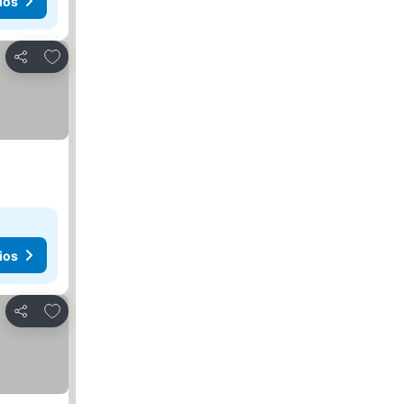
ios
Agregar a favoritos
Compartir
ios
Agregar a favoritos
Compartir