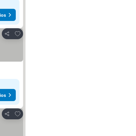
ios
Agregar a favoritos
Compartir
ios
Agregar a favoritos
Compartir