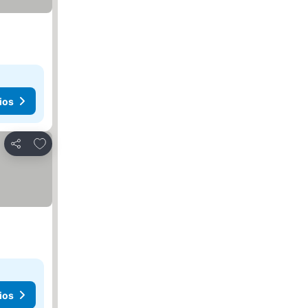
ios
Agregar a favoritos
Compartir
ios