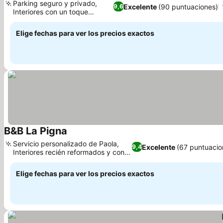
Parking seguro y privado,
Excelente
(90 puntuaciones)
9,6
Interiores con un toque
Ver precios
artístico
Elige fechas para ver los precios exactos
B&B La Pigna
Ver precios
Servicio personalizado de Paola,
Excelente
(67 puntuacio
9,4
Interiores recién reformados y con
Ver precios
estilo
Elige fechas para ver los precios exactos