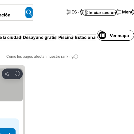
ES · $
Menú
Iniciar sesión
ación
Ver mapa
e la ciudad
Desayuno gratis
Piscina
Estacionamiento
Apartamen
Cómo los pagos afectan nuestro ranking
Agregar a favoritos
Compartir