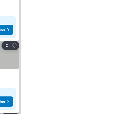
ios
Agregar a favoritos
Compartir
ios