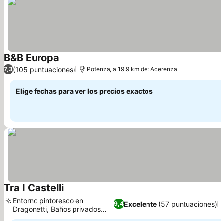
B&B Europa
Ver precios
(105 puntuaciones)
7,3
Potenza, a 19.9 km de: Acerenza
Elige fechas para ver los precios exactos
Tra I Castelli
Ver precios
Entorno pintoresco en
Excelente
(57 puntuaciones)
9,4
Dragonetti, Baños privados
Ver precios
con bidé