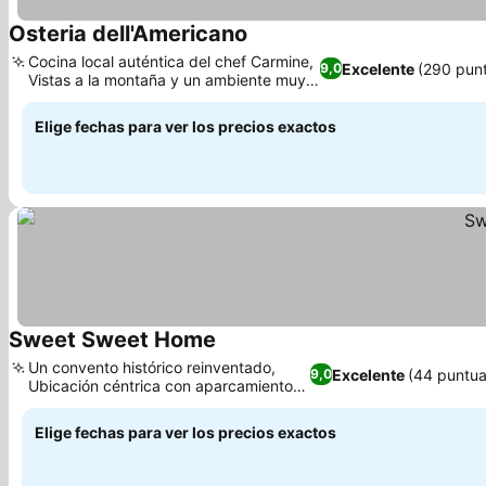
Osteria dell'Americano
Ver precios
Cocina local auténtica del chef Carmine,
Excelente
(290 pun
9,0
Vistas a la montaña y un ambiente muy
Ver precios
tranquilo
Elige fechas para ver los precios exactos
Sweet Sweet Home
Ver precios
Un convento histórico reinventado,
Excelente
(44 puntua
9,0
Ubicación céntrica con aparcamiento
Ver precios
en la calle
Elige fechas para ver los precios exactos