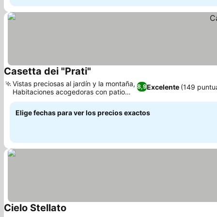
Casetta dei "Prati"
Ver precios
Vistas preciosas al jardín y la montaña,
Excelente
(149 puntu
8,9
Habitaciones acogedoras con patio
Ver precios
privado
Elige fechas para ver los precios exactos
Cielo Stellato
Ver precios