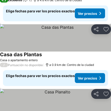
9,2
Excelente
7
a 4.6 km de: Centro de la ciudad
Elige fechas para ver los precios exactos
Ver precios
Compartir
Ag
Casa das Plantas
Ver precios
Casa o apartamento entero
/
a 0.9 km de: Centro de la ciudad
Puntuación no disponible
Elige fechas para ver los precios exactos
Ver precios
Compartir
Ag