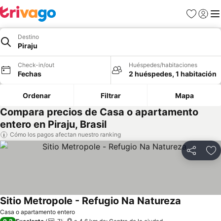
Favoritos
Iniciar 
Me
Destino
Piraju
Check-in/out
Huéspedes/habitaciones
Fechas
2 huéspedes, 1 habitación
Ordenar
Filtrar
Mapa
Compara precios de Casa o apartamento
entero en Piraju, Brasil
Cómo los pagos afectan nuestro ranking
Compartir
Ag
Sitio Metropole - Refugio Na Natureza
Ver precio
Casa o apartamento entero