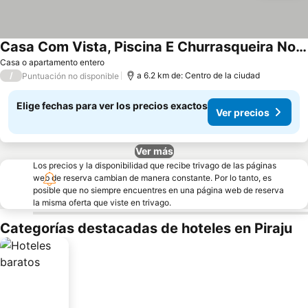
Casa Com Vista, Piscina E Churrasqueira No Araras
Ver precios
Casa o apartamento entero
/
a 6.2 km de: Centro de la ciudad
Puntuación no disponible
Elige fechas para ver los precios exactos
Ver precios
Ver más
Los precios y la disponibilidad que recibe trivago de las páginas
web de reserva cambian de manera constante. Por lo tanto, es
posible que no siempre encuentres en una página web de reserva
la misma oferta que viste en trivago.
Categorías destacadas de hoteles en Piraju