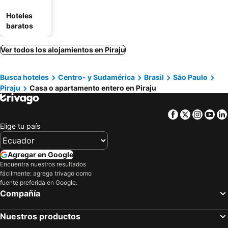
Hoteles
baratos
Ver todos los alojamientos en Piraju
Busca hoteles
Centro- y Sudamérica
Brasil
São Paulo
Piraju
Casa o apartamento entero en Piraju
Facebook
Twitter
Insta
Yo
Elige tu país
Agregar en Google
Encuentra nuestros resultados
fácilmente: agrega trivago como
fuente preferida en Google.
Compañía
Nuestros productos