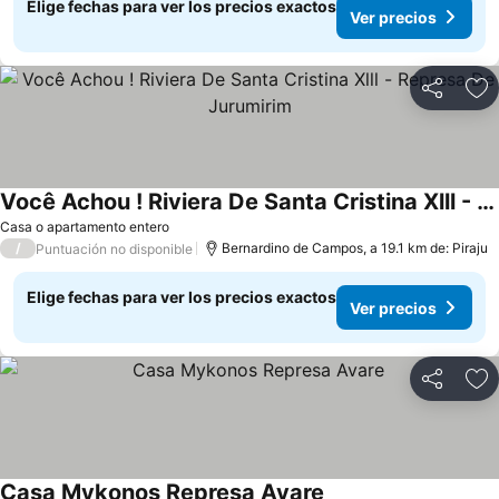
Elige fechas para ver los precios exactos
Ver precios
Compartir
Ag
Você Achou ! Riviera De Santa Cristina Xlll - Represa De Jurumirim
Ver precios
Casa o apartamento entero
/
Bernardino de Campos, a 19.1 km de: Piraju
Puntuación no disponible
Elige fechas para ver los precios exactos
Ver precios
Compartir
Ag
Casa Mykonos Represa Avare