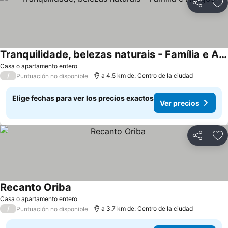
Compartir
Ag
Tranquilidade, belezas naturais - Família e Amigos
Ver precios
Casa o apartamento entero
/
a 4.5 km de: Centro de la ciudad
Puntuación no disponible
Elige fechas para ver los precios exactos
Ver precios
Compartir
Ag
Recanto Oriba
Ver precios
Casa o apartamento entero
/
a 3.7 km de: Centro de la ciudad
Puntuación no disponible